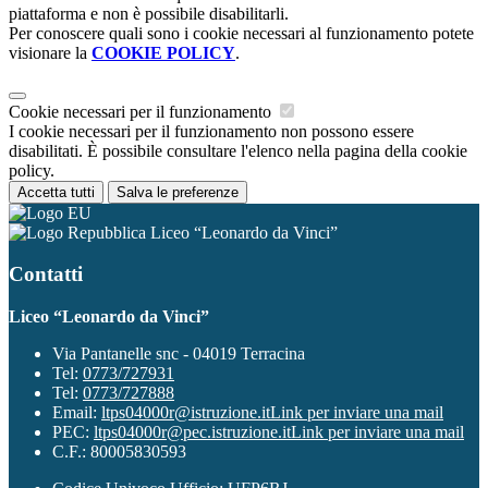
piattaforma e non è possibile disabilitarli.
Per conoscere quali sono i cookie necessari al funzionamento potete
visionare la
COOKIE POLICY
.
Cookie necessari per il funzionamento
I cookie necessari per il funzionamento non possono essere
disabilitati. È possibile consultare l'elenco nella pagina della cookie
policy.
Accetta tutti
Salva le preferenze
Liceo “Leonardo da Vinci”
Contatti
Liceo “Leonardo da Vinci”
Via Pantanelle snc - 04019 Terracina
Tel:
0773/727931
Tel:
0773/727888
Email:
ltps04000r@istruzione.it
Link per inviare una mail
PEC:
ltps04000r@pec.istruzione.it
Link per inviare una mail
C.F.: 80005830593