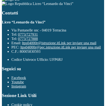
Liceo “Leonardo da Vinci”
Contatti
Liceo “Leonardo da Vinci”
Via Pantanelle snc - 04019 Terracina
Tel:
0773/727931
Tel:
0773/727888
Email:
ltps04000r@istruzione.it
Link per inviare una mail
PEC:
ltps04000r@pec.istruzione.it
Link per inviare una mail
C.F.: 80005830593
Codice Univoco Ufficio: UFP6RJ
Seguici su
Facebook
Youtube
Instagram
Sezione Link Utili
Cookie policy