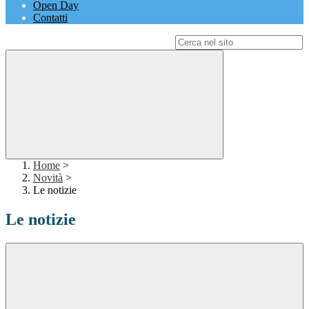
Open Day
Contatti
Campo di ricerca per le pagine del sito
Home
>
Novità
>
Le notizie
Le notizie