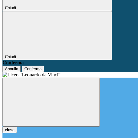
Chiudi
Chiudi
Conferma
Annulla
Conferma
close