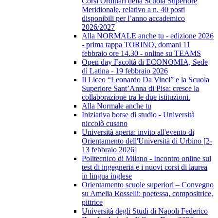
Corsi Ordinari della Scuola Superiore
Meridionale, relativo a n. 40 posti
disponibili per l’anno accademico
2026/2027
Alla NORMALE anche tu - edizione 2026
- prima tappa TORINO, domani 11
febbraio ore 14.30 - online su TEAMS
Open day Facoltà di ECONOMIA, Sede
di Latina - 19 febbraio 2026
Il Liceo “Leonardo Da Vinci” e la Scuola
Superiore Sant’Anna di Pisa: cresce la
collaborazione tra le due istituzioni.
Alla Normale anche tu
Iniziativa borse di studio - Università
niccolò cusano
Università aperta: invito all'evento di
Orientamento dell'Università di Urbino [2-
13 febbraio 2026]
Politecnico di Milano - Incontro online sul
test di ingegneria e i nuovi corsi di laurea
in lingua inglese
Orientamento scuole superiori – Convegno
su Amelia Rosselli: poetessa, compositrice,
pittrice
Università degli Studi di Napoli Federico