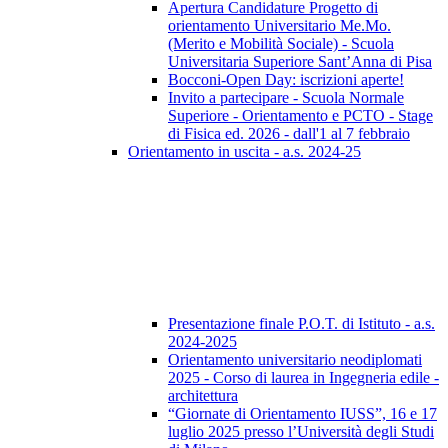
Apertura Candidature Progetto di
orientamento Universitario Me.Mo.
(Merito e Mobilità Sociale) - Scuola
Universitaria Superiore Sant’Anna di Pisa
Bocconi-Open Day: iscrizioni aperte!
Invito a partecipare - Scuola Normale
Superiore - Orientamento e PCTO - Stage
di Fisica ed. 2026 - dall'1 al 7 febbraio
Orientamento in uscita - a.s. 2024-25
Presentazione finale P.O.T. di Istituto - a.s.
2024-2025
Orientamento universitario neodiplomati
2025 - Corso di laurea in Ingegneria edile -
architettura
“Giornate di Orientamento IUSS”, 16 e 17
luglio 2025 presso l’Università degli Studi