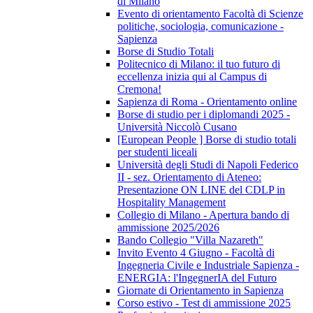
di Milano
Evento di orientamento Facoltà di Scienze
politiche, sociologia, comunicazione -
Sapienza
Borse di Studio Totali
Politecnico di Milano: il tuo futuro di
eccellenza inizia qui al Campus di
Cremona!
Sapienza di Roma - Orientamento online
Borse di studio per i diplomandi 2025 -
Università Niccolò Cusano
[European People ] Borse di studio totali
per studenti liceali
Università degli Studi di Napoli Federico
II - sez. Orientamento di Ateneo:
Presentazione ON LINE del CDLP in
Hospitality Management
Collegio di Milano - Apertura bando di
ammissione 2025/2026
Bando Collegio "Villa Nazareth"
Invito Evento 4 Giugno - Facoltà di
Ingegneria Civile e Industriale Sapienza -
ENERGIA: l'IngegnerIA del Futuro
Giornate di Orientamento in Sapienza
Corso estivo - Test di ammissione 2025