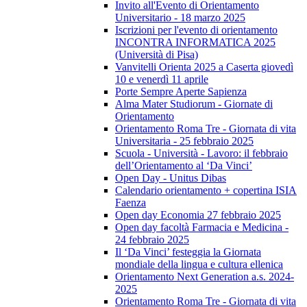
Invito all'Evento di Orientamento
Universitario - 18 marzo 2025
Iscrizioni per l'evento di orientamento
INCONTRA INFORMATICA 2025
(Università di Pisa)
Vanvitelli Orienta 2025 a Caserta giovedì
10 e venerdì 11 aprile
Porte Sempre Aperte Sapienza
Alma Mater Studiorum - Giornate di
Orientamento
Orientamento Roma Tre - Giornata di vita
Universitaria - 25 febbraio 2025
Scuola - Università - Lavoro: il febbraio
dell’Orientamento al ‘Da Vinci’
Open Day - Unitus Dibas
Calendario orientamento + copertina ISIA
Faenza
Open day Economia 27 febbraio 2025
Open day facoltà Farmacia e Medicina -
24 febbraio 2025
Il ‘Da Vinci’ festeggia la Giornata
mondiale della lingua e cultura ellenica
Orientamento Next Generation a.s. 2024-
2025
Orientamento Roma Tre - Giornata di vita