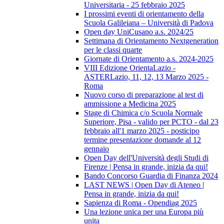
Universitaria - 25 febbraio 2025
I prossimi eventi di orientamento della
Scuola Galileiana – Università di Padova
Open day UniCusano a.s. 2024/25
Settimana di Orientamento Nextgeneration
per le classi quarte
Giornate di Orientamento a.s. 2024-2025
VIII Edizione OrientaLazio -
ASTERLazio, 11, 12, 13 Marzo 2025 -
Roma
Nuovo corso di preparazione al test di
ammissione a Medicina 2025
Stage di Chimica c/o Scuola Normale
Superiore, Pisa - valido per PCTO - dal 23
febbraio all'1 marzo 2025 - posticipo
termine presentazione domande al 12
gennaio
Open Day dell'Università degli Studi di
Firenze | Pensa in grande, inizia da qui!
Bando Concorso Guardia di Finanza 2024
LAST NEWS | Open Day di Ateneo |
Pensa in grande, inizia da qui!
Sapienza di Roma - Opendiag 2025
Una lezione unica per una Europa più
unita