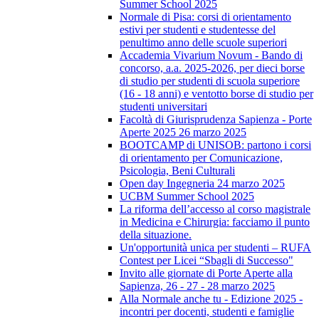
Summer School 2025
Normale di Pisa: corsi di orientamento
estivi per studenti e studentesse del
penultimo anno delle scuole superiori
Accademia Vivarium Novum - Bando di
concorso, a.a. 2025-2026, per dieci borse
di studio per studenti di scuola superiore
(16 - 18 anni) e ventotto borse di studio per
studenti universitari
Facoltà di Giurisprudenza Sapienza - Porte
Aperte 2025 26 marzo 2025
BOOTCAMP di UNISOB: partono i corsi
di orientamento per Comunicazione,
Psicologia, Beni Culturali
Open day Ingegneria 24 marzo 2025
UCBM Summer School 2025
La riforma dell’accesso al corso magistrale
in Medicina e Chirurgia: facciamo il punto
della situazione.
Un'opportunità unica per studenti – RUFA
Contest per Licei “Sbagli di Successo"
Invito alle giornate di Porte Aperte alla
Sapienza, 26 - 27 - 28 marzo 2025
Alla Normale anche tu - Edizione 2025 -
incontri per docenti, studenti e famiglie