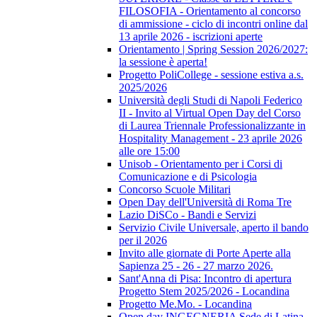
FILOSOFIA - Orientamento al concorso
di ammissione - ciclo di incontri online dal
13 aprile 2026 - iscrizioni aperte
Orientamento | Spring Session 2026/2027:
la sessione è aperta!
Progetto PoliCollege - sessione estiva a.s.
2025/2026
Università degli Studi di Napoli Federico
II - Invito al Virtual Open Day del Corso
di Laurea Triennale Professionalizzante in
Hospitality Management - 23 aprile 2026
alle ore 15:00
Unisob - Orientamento per i Corsi di
Comunicazione e di Psicologia
Concorso Scuole Militari
Open Day dell'Università di Roma Tre
Lazio DiSCo - Bandi e Servizi
Servizio Civile Universale, aperto il bando
per il 2026
Invito alle giornate di Porte Aperte alla
Sapienza 25 - 26 - 27 marzo 2026.
Sant'Anna di Pisa: Incontro di apertura
Progetto Stem 2025/2026 - Locandina
Progetto Me.Mo. - Locandina
Open day INGEGNERIA Sede di Latina -