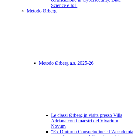
Science e IoT
Metodo Ørberg
Metodo Ørberg a.s. 2025-26
Le classi Ørberg in visita presso Villa
Adriana con i maestri del Vivarium
Novum
“Ex Diuturna Consuetudine": l’Accademia