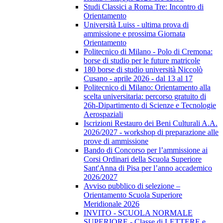
Studi Classici a Roma Tre: Incontro di
Orientamento
Università Luiss - ultima prova di
ammissione e prossima Giornata
Orientamento
Politecnico di Milano - Polo di Cremona:
borse di studio per le future matricole
180 borse di studio università Niccolò
Cusano - aprile 2026 - dal 13 al 17
Politecnico di Milano: Orientamento alla
scelta universitaria: percorso gratuito di
26h-Dipartimento di Scienze e Tecnologie
Aerospaziali
Iscrizioni Restauro dei Beni Culturali A.A.
2026/2027 - workshop di preparazione alle
prove di ammissione
Bando di Concorso per l’ammissione ai
Corsi Ordinari della Scuola Superiore
Sant'Anna di Pisa per l’anno accademico
2026/2027
Avviso pubblico di selezione –
Orientamento Scuola Superiore
Meridionale 2026
INVITO - SCUOLA NORMALE
SUPERIORE - Classe di LETTERE e