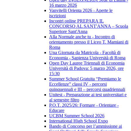
16 marzo 2026
Vanvitelli Orienta 2026 - Aperte le
iscrizioni
Incontri online PREPARA IL
CONCORSO AL SANT'ANNA – Scuola
Superiore Sant'Anna
Alla Normale anche tu - Incontro di
orientamento presso il Liceo T. Mamiani di
Roma
Una Giornata da Matricola - Facoltà di
Economia - Sapienza Università di Roma
Open Day Lauree Triennali di Economia
Università di Padova: 5 marzo 2026, ore
15:30
Summer School Gratuita “Premiamo le
Eccellenze” classi IV - percorsi
quinquennali e III – percorsi quadriennali
Unitest - Preparazione ai test universitari e
al semestre filtro
P.O.T. 2025/26: Formare - Orientare -
Educare
UCBM Summer School 2026
International High School Expo
Bando di Concorso per l’ammissione ai