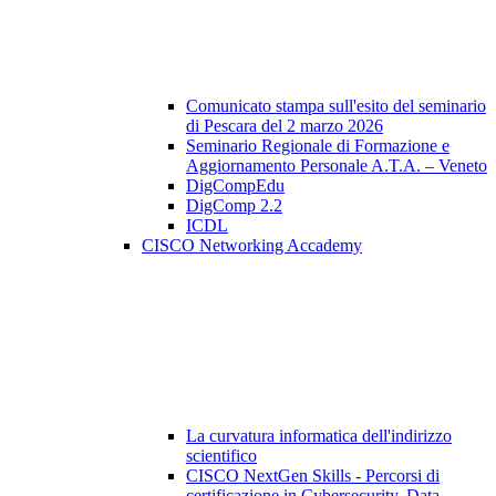
Comunicato stampa sull'esito del seminario
di Pescara del 2 marzo 2026
Seminario Regionale di Formazione e
Aggiornamento Personale A.T.A. – Veneto
DigCompEdu
DigComp 2.2
ICDL
CISCO Networking Accademy
La curvatura informatica dell'indirizzo
scientifico
CISCO NextGen Skills - Percorsi di
certificazione in Cybersecurity, Data