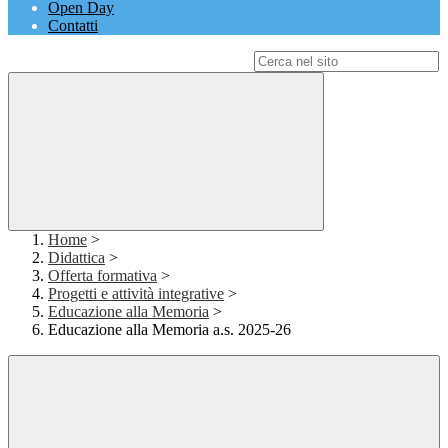
Open Day
Contatti
Campo di ricerca per le pagine del sito
Home
>
Didattica
>
Offerta formativa
>
Progetti e attività integrative
>
Educazione alla Memoria
>
Educazione alla Memoria a.s. 2025-26