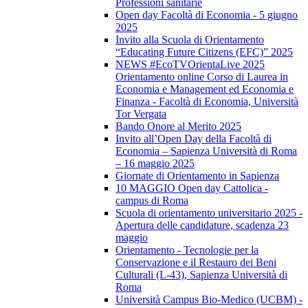
Professioni sanitarie
Open day Facoltà di Economia - 5 giugno
2025
Invito alla Scuola di Orientamento
“Educating Future Citizens (EFC)” 2025
NEWS #EcoTVOrientaLive 2025
Orientamento online Corso di Laurea in
Economia e Management ed Economia e
Finanza - Facoltà di Economia, Università
Tor Vergata
Bando Onore al Merito 2025
Invito all’Open Day della Facoltà di
Economia – Sapienza Università di Roma
– 16 maggio 2025
Giornate di Orientamento in Sapienza
10 MAGGIO Open day Cattolica -
campus di Roma
Scuola di orientamento universitario 2025 -
Apertura delle candidature, scadenza 23
maggio
Orientamento - Tecnologie per la
Conservazione e il Restauro dei Beni
Culturali (L-43), Sapienza Università di
Roma
Università Campus Bio-Medico (UCBM) -