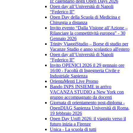
II: calendario degli Open Days 2026
Open day all’Università di Napoli
“Federico II”
Open Day della Scuola di Medicina e
Chirurgia a distanza
Invito evento “Dalla Visione all’Azione –
Rilanciare la competitività europea” - 30
Gennaio 2026
Trinity ViaggiStudio – Borse di studio per
Vacanze Studio e anno scolastico all'estero
Open day all’Università di Napoli
“Federico II”
Invito OPENICI 2026 il 29 gennaio ore
16:00 - Facoltà di Ingegneria Civile e
Industriale Sapienza
OrientaMenti Live Promo
Bando INPS INSIEME in arrivo
VACANZA STUDIO a New York con
gruppo accompagnato da docenti
Giornata di orientamento post-diploma -
OpenDIAG Sapienza Università di Roma,
19 febbraio 2026
Open Day Unifi 2026: il viaggio verso il
futuro inizia a Firenze
Unica - La scuola di tutti