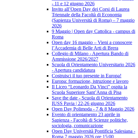
- 11 e 12 giugno 2026
Invito all’Open Day dei Corsi di Laurea
Triennale della Facoltà di Economia
(Sapienza Università di Roma) – 7 maggio
2026
9 Maggio | Open day Cattolica - campus di
Roma
Open day 16 maggio – Vieni a conoscere
l’Accademia di Belle Arti di Brera
Collegio di Milano - Apertura Bando di
Ammissione 2026/2027
Scuola di Orientamento Universitario 2026
- Apertura candidatura
Costruisci il tuo presente in Europa!
Europa: formazione, istruzione e lavoro
Il Liceo “Leonardo Da Vinci” ospita la
Scuola Superiore Sant’Anna di Pisa
Save the date - Scuola di Orientamento
IUSS Pavia | 22-26 giugno 2026
Open Day Polimoda - 7 & 8 Maggio 2026
Evento di orientamento 23 aprile in
Sapienza - Facoltà di Scienze politiche,
sociologia, comunicazione
Open Day Università Pontificia Salesiana -
Roma 7 maggio 2026 ore 15:00