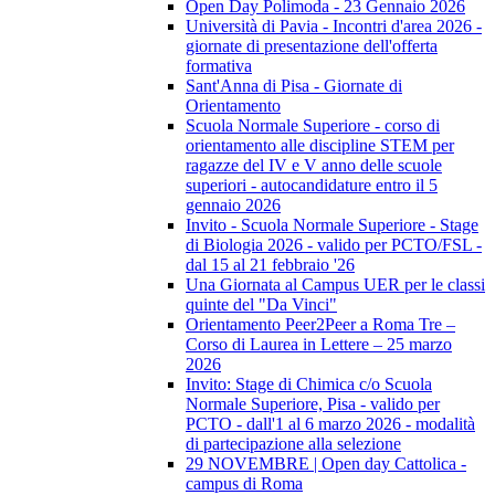
Open Day Polimoda - 23 Gennaio 2026
Università di Pavia - Incontri d'area 2026 -
giornate di presentazione dell'offerta
formativa
Sant'Anna di Pisa - Giornate di
Orientamento
Scuola Normale Superiore - corso di
orientamento alle discipline STEM per
ragazze del IV e V anno delle scuole
superiori - autocandidature entro il 5
gennaio 2026
Invito - Scuola Normale Superiore - Stage
di Biologia 2026 - valido per PCTO/FSL -
dal 15 al 21 febbraio '26
Una Giornata al Campus UER per le classi
quinte del "Da Vinci"
Orientamento Peer2Peer a Roma Tre –
Corso di Laurea in Lettere – 25 marzo
2026
Invito: Stage di Chimica c/o Scuola
Normale Superiore, Pisa - valido per
PCTO - dall'1 al 6 marzo 2026 - modalità
di partecipazione alla selezione
29 NOVEMBRE | Open day Cattolica -
campus di Roma