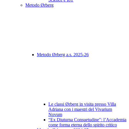
Metodo Ørberg
Metodo Ørberg a.s. 2025-26
Le classi Ørberg in visita presso Villa
Adriana con i maestri del Vivarium
Novum
“Ex Diuturna Consuetudine": l’Accademia
come forma eterna dello spirito critico