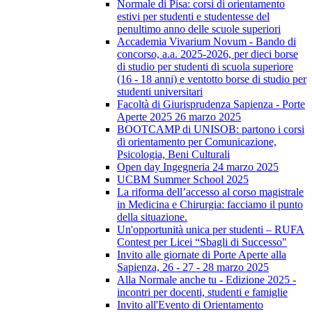
Normale di Pisa: corsi di orientamento
estivi per studenti e studentesse del
penultimo anno delle scuole superiori
Accademia Vivarium Novum - Bando di
concorso, a.a. 2025-2026, per dieci borse
di studio per studenti di scuola superiore
(16 - 18 anni) e ventotto borse di studio per
studenti universitari
Facoltà di Giurisprudenza Sapienza - Porte
Aperte 2025 26 marzo 2025
BOOTCAMP di UNISOB: partono i corsi
di orientamento per Comunicazione,
Psicologia, Beni Culturali
Open day Ingegneria 24 marzo 2025
UCBM Summer School 2025
La riforma dell’accesso al corso magistrale
in Medicina e Chirurgia: facciamo il punto
della situazione.
Un'opportunità unica per studenti – RUFA
Contest per Licei “Sbagli di Successo"
Invito alle giornate di Porte Aperte alla
Sapienza, 26 - 27 - 28 marzo 2025
Alla Normale anche tu - Edizione 2025 -
incontri per docenti, studenti e famiglie
Invito all'Evento di Orientamento