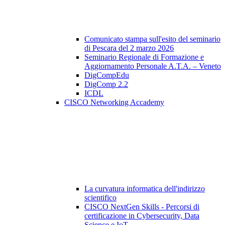
Comunicato stampa sull'esito del seminario
di Pescara del 2 marzo 2026
Seminario Regionale di Formazione e
Aggiornamento Personale A.T.A. – Veneto
DigCompEdu
DigComp 2.2
ICDL
CISCO Networking Accademy
La curvatura informatica dell'indirizzo
scientifico
CISCO NextGen Skills - Percorsi di
certificazione in Cybersecurity, Data
Science e IoT