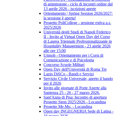
di ammissione - ciclo di incontri online dal
13 aprile 2026 - iscrizioni aperte
Orientamento | Spring Session 2026/2027:
la sessione è aperta!
Progetto PoliCollege - sessione estiva a.s.
2025/2026
Università degli Studi di Napoli Federico
II - Invito al Virtual Open Day del Corso
di Laurea Triennale Professionalizzante in
Hospitality Management - 23 aprile 2026
alle ore 15:00
Unisob - Orientamento per i Corsi di
Comunicazione e di Psicologia
Concorso Scuole Militari
Open Day dell'Università di Roma Tre
Lazio DiSCo - Bandi e Servizi
Servizio Civile Universale, aperto il bando
per il 2026
Invito alle giornate di Porte Aperte alla
Sapienza 25 - 26 - 27 marzo 2026.
Sant'Anna di Pisa: Incontro di apertura
Progetto Stem 2025/2026 - Locandina
Progetto Me.Mo. - Locandina
Open day INGEGNERIA Sede di Latina -
16 marzo 2026