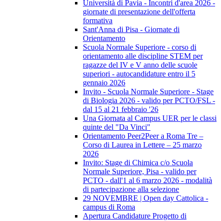
Università di Pavia - Incontri d'area 2026 -
giornate di presentazione dell'offerta
formativa
Sant'Anna di Pisa - Giornate di
Orientamento
Scuola Normale Superiore - corso di
orientamento alle discipline STEM per
ragazze del IV e V anno delle scuole
superiori - autocandidature entro il 5
gennaio 2026
Invito - Scuola Normale Superiore - Stage
di Biologia 2026 - valido per PCTO/FSL -
dal 15 al 21 febbraio '26
Una Giornata al Campus UER per le classi
quinte del "Da Vinci"
Orientamento Peer2Peer a Roma Tre –
Corso di Laurea in Lettere – 25 marzo
2026
Invito: Stage di Chimica c/o Scuola
Normale Superiore, Pisa - valido per
PCTO - dall'1 al 6 marzo 2026 - modalità
di partecipazione alla selezione
29 NOVEMBRE | Open day Cattolica -
campus di Roma
Apertura Candidature Progetto di