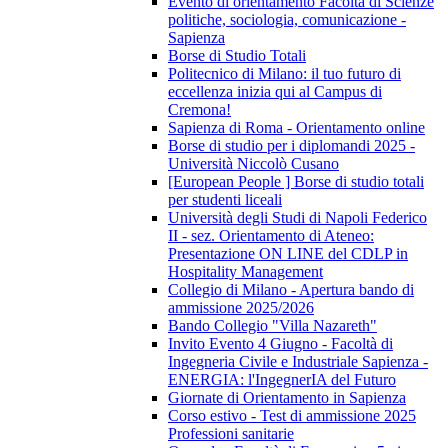
Evento di orientamento Facoltà di Scienze
politiche, sociologia, comunicazione -
Sapienza
Borse di Studio Totali
Politecnico di Milano: il tuo futuro di
eccellenza inizia qui al Campus di
Cremona!
Sapienza di Roma - Orientamento online
Borse di studio per i diplomandi 2025 -
Università Niccolò Cusano
[European People ] Borse di studio totali
per studenti liceali
Università degli Studi di Napoli Federico
II - sez. Orientamento di Ateneo:
Presentazione ON LINE del CDLP in
Hospitality Management
Collegio di Milano - Apertura bando di
ammissione 2025/2026
Bando Collegio "Villa Nazareth"
Invito Evento 4 Giugno - Facoltà di
Ingegneria Civile e Industriale Sapienza -
ENERGIA: l'IngegnerIA del Futuro
Giornate di Orientamento in Sapienza
Corso estivo - Test di ammissione 2025
Professioni sanitarie