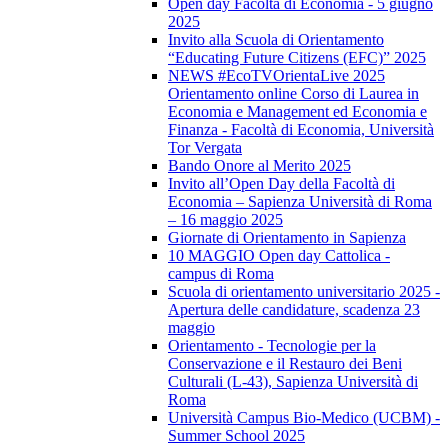
Open day Facoltà di Economia - 5 giugno
2025
Invito alla Scuola di Orientamento
“Educating Future Citizens (EFC)” 2025
NEWS #EcoTVOrientaLive 2025
Orientamento online Corso di Laurea in
Economia e Management ed Economia e
Finanza - Facoltà di Economia, Università
Tor Vergata
Bando Onore al Merito 2025
Invito all’Open Day della Facoltà di
Economia – Sapienza Università di Roma
– 16 maggio 2025
Giornate di Orientamento in Sapienza
10 MAGGIO Open day Cattolica -
campus di Roma
Scuola di orientamento universitario 2025 -
Apertura delle candidature, scadenza 23
maggio
Orientamento - Tecnologie per la
Conservazione e il Restauro dei Beni
Culturali (L-43), Sapienza Università di
Roma
Università Campus Bio-Medico (UCBM) -
Summer School 2025