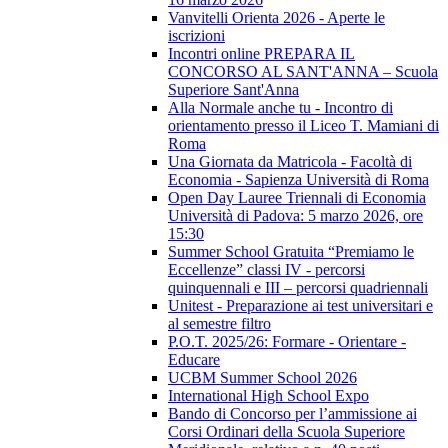
Vanvitelli Orienta 2026 - Aperte le
iscrizioni
Incontri online PREPARA IL
CONCORSO AL SANT'ANNA – Scuola
Superiore Sant'Anna
Alla Normale anche tu - Incontro di
orientamento presso il Liceo T. Mamiani di
Roma
Una Giornata da Matricola - Facoltà di
Economia - Sapienza Università di Roma
Open Day Lauree Triennali di Economia
Università di Padova: 5 marzo 2026, ore
15:30
Summer School Gratuita “Premiamo le
Eccellenze” classi IV - percorsi
quinquennali e III – percorsi quadriennali
Unitest - Preparazione ai test universitari e
al semestre filtro
P.O.T. 2025/26: Formare - Orientare -
Educare
UCBM Summer School 2026
International High School Expo
Bando di Concorso per l’ammissione ai
Corsi Ordinari della Scuola Superiore