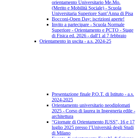
orientamento Universitario Me.Mo.
(Merito e Mobilità Sociale) - Scuola
Universitaria Superiore Sant’Anna di Pisa
Bocconi-Open Day: iscrizioni aperte!
Invito a partecipare - Scuola Normale
Superiore - Orientamento e PCTO - Stage
di Fisica ed. 2026 - dall'1 al 7 febbraio
Orientamento in uscita - a.s. 2024-25
Presentazione finale P.O.T. di Istituto - a.s.
2024-2025
Orientamento universitario neodiplomati
2025 - Corso di laurea in Ingegneria edile -
architettura
“Giornate di Orientamento IUSS”, 16 e 17
luglio 2025 presso l’Università degli Studi
di Milano