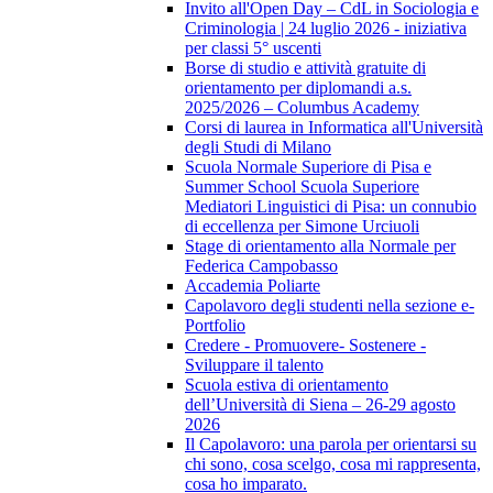
Invito all'Open Day – CdL in Sociologia e
Criminologia | 24 luglio 2026 - iniziativa
per classi 5° uscenti
Borse di studio e attività gratuite di
orientamento per diplomandi a.s.
2025/2026 – Columbus Academy
Corsi di laurea in Informatica all'Università
degli Studi di Milano
Scuola Normale Superiore di Pisa e
Summer School Scuola Superiore
Mediatori Linguistici di Pisa: un connubio
di eccellenza per Simone Urciuoli
Stage di orientamento alla Normale per
Federica Campobasso
Accademia Poliarte
Capolavoro degli studenti nella sezione e-
Portfolio
Credere - Promuovere- Sostenere -
Sviluppare il talento
Scuola estiva di orientamento
dell’Università di Siena – 26-29 agosto
2026
Il Capolavoro: una parola per orientarsi su
chi sono, cosa scelgo, cosa mi rappresenta,
cosa ho imparato.