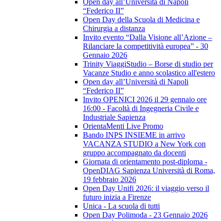
Open day all’Università di Napoli
“Federico II”
Open Day della Scuola di Medicina e
Chirurgia a distanza
Invito evento “Dalla Visione all’Azione –
Rilanciare la competitività europea” - 30
Gennaio 2026
Trinity ViaggiStudio – Borse di studio per
Vacanze Studio e anno scolastico all'estero
Open day all’Università di Napoli
“Federico II”
Invito OPENICI 2026 il 29 gennaio ore
16:00 - Facoltà di Ingegneria Civile e
Industriale Sapienza
OrientaMenti Live Promo
Bando INPS INSIEME in arrivo
VACANZA STUDIO a New York con
gruppo accompagnato da docenti
Giornata di orientamento post-diploma -
OpenDIAG Sapienza Università di Roma,
19 febbraio 2026
Open Day Unifi 2026: il viaggio verso il
futuro inizia a Firenze
Unica - La scuola di tutti
Open Day Polimoda - 23 Gennaio 2026