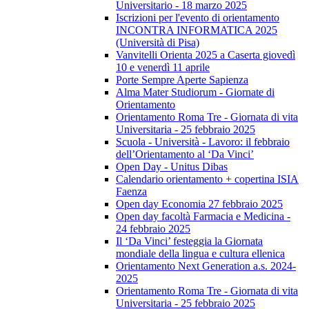
Universitario - 18 marzo 2025
Iscrizioni per l'evento di orientamento
INCONTRA INFORMATICA 2025
(Università di Pisa)
Vanvitelli Orienta 2025 a Caserta giovedì
10 e venerdì 11 aprile
Porte Sempre Aperte Sapienza
Alma Mater Studiorum - Giornate di
Orientamento
Orientamento Roma Tre - Giornata di vita
Universitaria - 25 febbraio 2025
Scuola - Università - Lavoro: il febbraio
dell’Orientamento al ‘Da Vinci’
Open Day - Unitus Dibas
Calendario orientamento + copertina ISIA
Faenza
Open day Economia 27 febbraio 2025
Open day facoltà Farmacia e Medicina -
24 febbraio 2025
Il ‘Da Vinci’ festeggia la Giornata
mondiale della lingua e cultura ellenica
Orientamento Next Generation a.s. 2024-
2025
Orientamento Roma Tre - Giornata di vita
Universitaria - 25 febbraio 2025