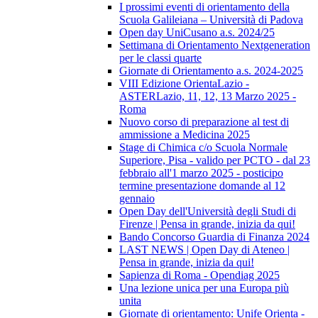
I prossimi eventi di orientamento della
Scuola Galileiana – Università di Padova
Open day UniCusano a.s. 2024/25
Settimana di Orientamento Nextgeneration
per le classi quarte
Giornate di Orientamento a.s. 2024-2025
VIII Edizione OrientaLazio -
ASTERLazio, 11, 12, 13 Marzo 2025 -
Roma
Nuovo corso di preparazione al test di
ammissione a Medicina 2025
Stage di Chimica c/o Scuola Normale
Superiore, Pisa - valido per PCTO - dal 23
febbraio all'1 marzo 2025 - posticipo
termine presentazione domande al 12
gennaio
Open Day dell'Università degli Studi di
Firenze | Pensa in grande, inizia da qui!
Bando Concorso Guardia di Finanza 2024
LAST NEWS | Open Day di Ateneo |
Pensa in grande, inizia da qui!
Sapienza di Roma - Opendiag 2025
Una lezione unica per una Europa più
unita
Giornate di orientamento: Unife Orienta -