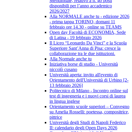
Meridionale, relativo a n. 40 posti
disponibili per l’anno accademico
2026/2027
Alla NORMALE anche tu - edizione 2026
- prima tappa TORINO, domani 11
febbraio ore 14.30 - online su TEAMS
Open day Facoltà di ECONOMIA, Sede
di Latina - 19 febbraio 2026
Il Liceo “Leonardo Da Vinci” e la Scuola
Superiore Sant’Anna di Pisa: cresce la
collaborazione tra le due istituzioni.
Alla Normale anche tu
Iniziativa borse di studio - Università
niccolò cusano
Università aperta: invito all'evento di
Orientamento dell'Università di Urbino [2-
13 febbraio 2026]
Politecnico di Milano - Incontro online sul
test di ingegneria e i nuovi corsi di laurea
in lingua inglese
Orientamento scuole superiori – Convegno
su Amelia Rosselli: poetessa, compositrice,
pittrice
Università degli Studi di Napoli Federico
II: calendario degli Open Days 2026