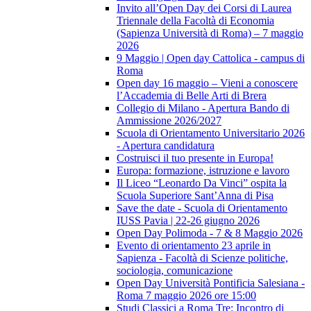
Invito all’Open Day dei Corsi di Laurea
Triennale della Facoltà di Economia
(Sapienza Università di Roma) – 7 maggio
2026
9 Maggio | Open day Cattolica - campus di
Roma
Open day 16 maggio – Vieni a conoscere
l’Accademia di Belle Arti di Brera
Collegio di Milano - Apertura Bando di
Ammissione 2026/2027
Scuola di Orientamento Universitario 2026
- Apertura candidatura
Costruisci il tuo presente in Europa!
Europa: formazione, istruzione e lavoro
Il Liceo “Leonardo Da Vinci” ospita la
Scuola Superiore Sant’Anna di Pisa
Save the date - Scuola di Orientamento
IUSS Pavia | 22-26 giugno 2026
Open Day Polimoda - 7 & 8 Maggio 2026
Evento di orientamento 23 aprile in
Sapienza - Facoltà di Scienze politiche,
sociologia, comunicazione
Open Day Università Pontificia Salesiana -
Roma 7 maggio 2026 ore 15:00
Studi Classici a Roma Tre: Incontro di