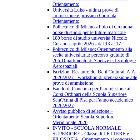
Orientamento
Università Luiss - ultima prova di
ammissione e prossima Giornata
Orientamento
Politecnico di Milano - Polo di Cremona:
borse di studio per le future matricole
180 borse di studio università Niccolò
Cusano - aprile 2026 - dal 13 al 17
Politecnico di Milano: Orientamento alla
scelta universitaria: percorso gratuito di
26h-Dipartimento di Scienze e Tecnologie
Aerospaziali
Iscrizioni Restauro dei Beni Culturali A.A.
2026/2027 - workshop di preparazione alle
prove di ammissione
Bando di Concorso per l’ammissione ai
Corsi Ordinari della Scuola Superiore
Sant'Anna di Pisa per l’anno accademico
2026/2027
Avviso pubblico di selezione –
Orientamento Scuola Superiore
Meridionale 2026
INVITO - SCUOLA NORMALE
SUPERIORE - Classe di LETTERE e
FILOSOFIA - Orientamento al concorso