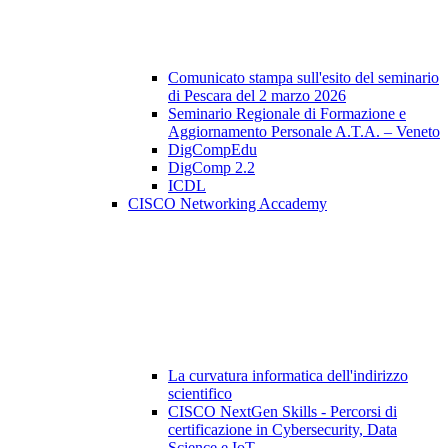
Comunicato stampa sull'esito del seminario
di Pescara del 2 marzo 2026
Seminario Regionale di Formazione e
Aggiornamento Personale A.T.A. – Veneto
DigCompEdu
DigComp 2.2
ICDL
CISCO Networking Accademy
La curvatura informatica dell'indirizzo
scientifico
CISCO NextGen Skills - Percorsi di
certificazione in Cybersecurity, Data
Science e IoT