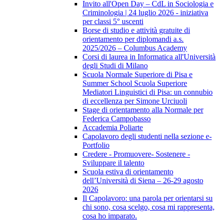
Invito all'Open Day – CdL in Sociologia e
Criminologia | 24 luglio 2026 - iniziativa
per classi 5° uscenti
Borse di studio e attività gratuite di
orientamento per diplomandi a.s.
2025/2026 – Columbus Academy
Corsi di laurea in Informatica all'Università
degli Studi di Milano
Scuola Normale Superiore di Pisa e
Summer School Scuola Superiore
Mediatori Linguistici di Pisa: un connubio
di eccellenza per Simone Urciuoli
Stage di orientamento alla Normale per
Federica Campobasso
Accademia Poliarte
Capolavoro degli studenti nella sezione e-
Portfolio
Credere - Promuovere- Sostenere -
Sviluppare il talento
Scuola estiva di orientamento
dell’Università di Siena – 26-29 agosto
2026
Il Capolavoro: una parola per orientarsi su
chi sono, cosa scelgo, cosa mi rappresenta,
cosa ho imparato.