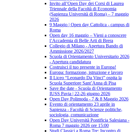
Invito all’Open Day dei Corsi di Laurea
Triennale della Facoltà di Economia
(Sapienza Università di Roma) – 7 maggio
2026
9 Maggio | Open day Cattolica - campus di
Roma
Open day 16 maggio – Vieni a conoscere
l’Accademia di Belle Arti di Brera
Collegio di Milano - Apertura Bando di
Ammissione 2026/2027
Scuola di Orientamento Universitario 2026
- Apertura candidatura
Costruisci il tuo presente in Europa!
Europa: formazione, istruzione e lavoro
Il Liceo “Leonardo Da Vinci” ospita la
Scuola Superiore Sant’Anna di Pisa
Save the date - Scuola di Orientamento
IUSS Pavia | 22-26 giugno 2026
Open Day Polimoda - 7 & 8 Maggio 2026
Evento di orientamento 23 aprile in
Sapienza - Facoltà di Scienze politiche,
sociologia, comunicazione
Open Day Università Pontificia Salesiana -
Roma 7 maggio 2026 ore 15:00
Studi Classici a Roma Tre: Incontro di