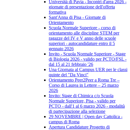
Università di Pavia - Incontri d'area 2026 -
giornate di presentazione dell'offerta
formativa
Sant'Anna di Pisa - Giornate di
Orientamento
Scuola Normale Superiore - corso di
orientamento alle discipline STEM per
ragazze del IV e V anno delle scuole
superiori - autocandidature entro il 5
gennaio 2026
Invito - Scuola Normale Superiore - Stage
di Biologia 2026 - valido per PCTO/FSL -
dal 15 al 21 febbraio '26
Una Giornata al Campus UER per le classi
quinte del "Da Vinci"
Orientamento Peer2Peer a Roma Tre –
Corso di Laurea in Lettere – 25 marzo
2026
Invito: Stage di Chimica c/o Scuola
Normale Superiore, Pisa - valido per
PCTO - dall'1 al 6 marzo 2026 - modalità
di partecipazione alla selezione
29 NOVEMBRE | Open day Cattolica -
campus di Roma
Apertura Candidature Progetto di