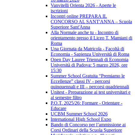
Vanvitelli Orienta 2026 - Aperte le
iscrizioni
Incontri online PREPARA IL
CONCORSO AL SANT'ANNA – Scuola
Superiore Sant'Anna
Alla Normale anche tu - Incontro di
orientamento presso il Liceo T. Mamiani di
Roma
Una Giornata da Matricola - Facoltà di
Economia - Sapienza Università di Roma
Open Day Lauree Triennali di Economia
Università di Padova: 5 marzo 2026, ore
15:30
Summer School Gratuita “Premiamo le
Eccellenze” classi IV - percorsi
quinquennali e III – percorsi quadriennali
Unitest - Preparazione ai test universitari e
al semestre filtro
P.O.T. 2025/26: Formare - Orientare -
Educare
UCBM Summer School 2026
International High School Expo
Bando di Concorso per l’ammissione ai
Corsi Ordinari della Scuola Superiore