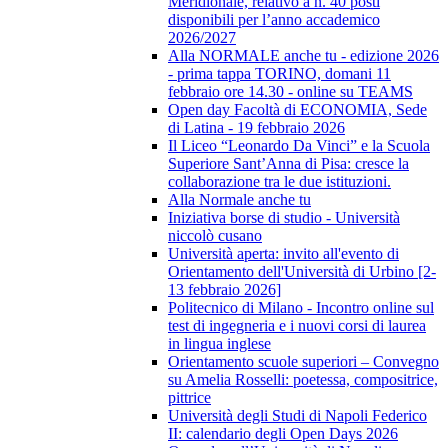
Meridionale, relativo a n. 40 posti
disponibili per l’anno accademico
2026/2027
Alla NORMALE anche tu - edizione 2026
- prima tappa TORINO, domani 11
febbraio ore 14.30 - online su TEAMS
Open day Facoltà di ECONOMIA, Sede
di Latina - 19 febbraio 2026
Il Liceo “Leonardo Da Vinci” e la Scuola
Superiore Sant’Anna di Pisa: cresce la
collaborazione tra le due istituzioni.
Alla Normale anche tu
Iniziativa borse di studio - Università
niccolò cusano
Università aperta: invito all'evento di
Orientamento dell'Università di Urbino [2-
13 febbraio 2026]
Politecnico di Milano - Incontro online sul
test di ingegneria e i nuovi corsi di laurea
in lingua inglese
Orientamento scuole superiori – Convegno
su Amelia Rosselli: poetessa, compositrice,
pittrice
Università degli Studi di Napoli Federico
II: calendario degli Open Days 2026