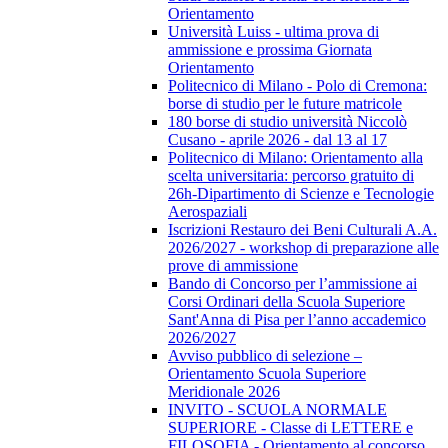
Orientamento
Università Luiss - ultima prova di
ammissione e prossima Giornata
Orientamento
Politecnico di Milano - Polo di Cremona:
borse di studio per le future matricole
180 borse di studio università Niccolò
Cusano - aprile 2026 - dal 13 al 17
Politecnico di Milano: Orientamento alla
scelta universitaria: percorso gratuito di
26h-Dipartimento di Scienze e Tecnologie
Aerospaziali
Iscrizioni Restauro dei Beni Culturali A.A.
2026/2027 - workshop di preparazione alle
prove di ammissione
Bando di Concorso per l’ammissione ai
Corsi Ordinari della Scuola Superiore
Sant'Anna di Pisa per l’anno accademico
2026/2027
Avviso pubblico di selezione –
Orientamento Scuola Superiore
Meridionale 2026
INVITO - SCUOLA NORMALE
SUPERIORE - Classe di LETTERE e
FILOSOFIA - Orientamento al concorso