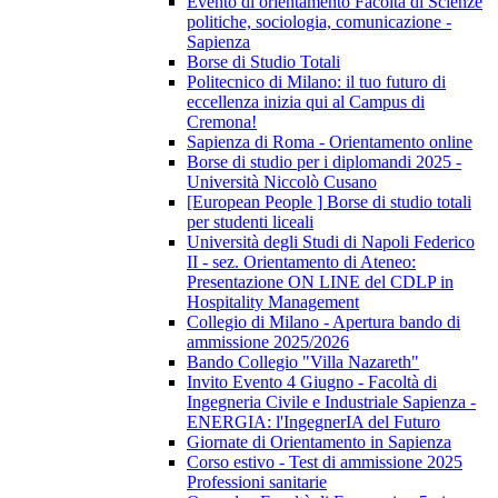
Evento di orientamento Facoltà di Scienze
politiche, sociologia, comunicazione -
Sapienza
Borse di Studio Totali
Politecnico di Milano: il tuo futuro di
eccellenza inizia qui al Campus di
Cremona!
Sapienza di Roma - Orientamento online
Borse di studio per i diplomandi 2025 -
Università Niccolò Cusano
[European People ] Borse di studio totali
per studenti liceali
Università degli Studi di Napoli Federico
II - sez. Orientamento di Ateneo:
Presentazione ON LINE del CDLP in
Hospitality Management
Collegio di Milano - Apertura bando di
ammissione 2025/2026
Bando Collegio "Villa Nazareth"
Invito Evento 4 Giugno - Facoltà di
Ingegneria Civile e Industriale Sapienza -
ENERGIA: l'IngegnerIA del Futuro
Giornate di Orientamento in Sapienza
Corso estivo - Test di ammissione 2025
Professioni sanitarie