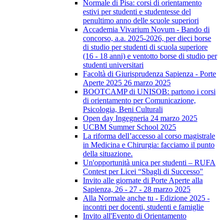
Normale di Pisa: corsi di orientamento
estivi per studenti e studentesse del
penultimo anno delle scuole superiori
Accademia Vivarium Novum - Bando di
concorso, a.a. 2025-2026, per dieci borse
di studio per studenti di scuola superiore
(16 - 18 anni) e ventotto borse di studio per
studenti universitari
Facoltà di Giurisprudenza Sapienza - Porte
Aperte 2025 26 marzo 2025
BOOTCAMP di UNISOB: partono i corsi
di orientamento per Comunicazione,
Psicologia, Beni Culturali
Open day Ingegneria 24 marzo 2025
UCBM Summer School 2025
La riforma dell’accesso al corso magistrale
in Medicina e Chirurgia: facciamo il punto
della situazione.
Un'opportunità unica per studenti – RUFA
Contest per Licei “Sbagli di Successo"
Invito alle giornate di Porte Aperte alla
Sapienza, 26 - 27 - 28 marzo 2025
Alla Normale anche tu - Edizione 2025 -
incontri per docenti, studenti e famiglie
Invito all'Evento di Orientamento