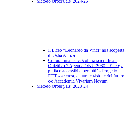
Metodo Ørberg a.s. 2024-25
Il Liceo "Leonardo da Vinci" alla scoperta
di Ostia Antica
Cultura umanistica/cultura scientifica -
Obiettivo 7 Agenda ONU 2030: "Energia
pulita e accessibile per tutti" - Progetto
DTT - scienza, cultura e visione del futuro
c/o Accademia Vivarium Novum
Metodo Ørberg a.s. 2023-24