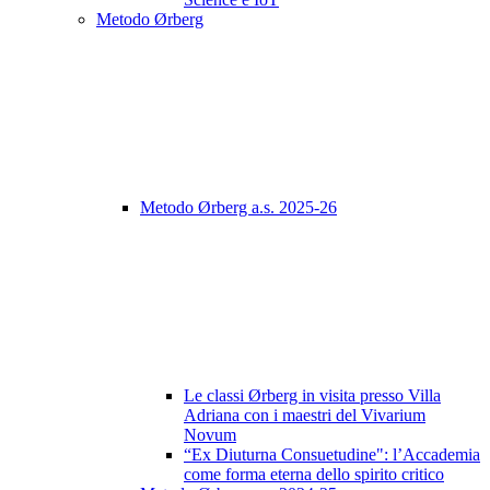
Metodo Ørberg
Metodo Ørberg a.s. 2025-26
Le classi Ørberg in visita presso Villa
Adriana con i maestri del Vivarium
Novum
“Ex Diuturna Consuetudine": l’Accademia
come forma eterna dello spirito critico