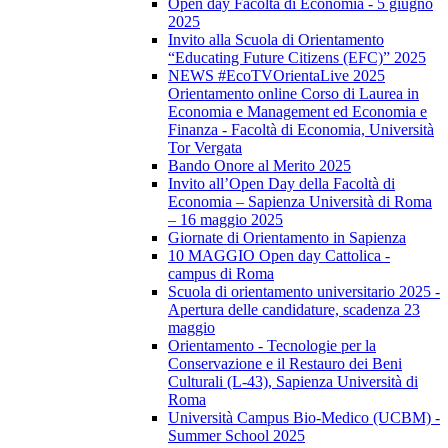
Open day Facoltà di Economia - 5 giugno
2025
Invito alla Scuola di Orientamento
“Educating Future Citizens (EFC)” 2025
NEWS #EcoTVOrientaLive 2025
Orientamento online Corso di Laurea in
Economia e Management ed Economia e
Finanza - Facoltà di Economia, Università
Tor Vergata
Bando Onore al Merito 2025
Invito all’Open Day della Facoltà di
Economia – Sapienza Università di Roma
– 16 maggio 2025
Giornate di Orientamento in Sapienza
10 MAGGIO Open day Cattolica -
campus di Roma
Scuola di orientamento universitario 2025 -
Apertura delle candidature, scadenza 23
maggio
Orientamento - Tecnologie per la
Conservazione e il Restauro dei Beni
Culturali (L-43), Sapienza Università di
Roma
Università Campus Bio-Medico (UCBM) -
Summer School 2025