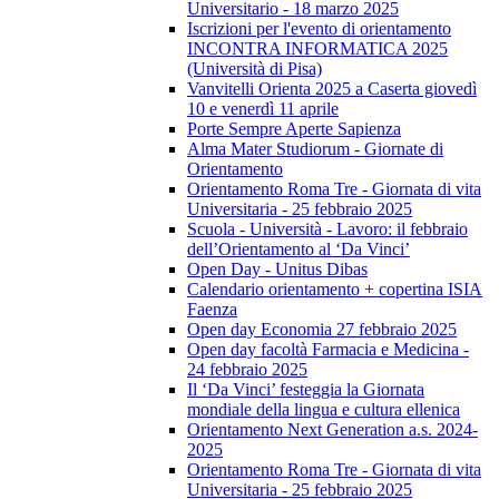
Universitario - 18 marzo 2025
Iscrizioni per l'evento di orientamento
INCONTRA INFORMATICA 2025
(Università di Pisa)
Vanvitelli Orienta 2025 a Caserta giovedì
10 e venerdì 11 aprile
Porte Sempre Aperte Sapienza
Alma Mater Studiorum - Giornate di
Orientamento
Orientamento Roma Tre - Giornata di vita
Universitaria - 25 febbraio 2025
Scuola - Università - Lavoro: il febbraio
dell’Orientamento al ‘Da Vinci’
Open Day - Unitus Dibas
Calendario orientamento + copertina ISIA
Faenza
Open day Economia 27 febbraio 2025
Open day facoltà Farmacia e Medicina -
24 febbraio 2025
Il ‘Da Vinci’ festeggia la Giornata
mondiale della lingua e cultura ellenica
Orientamento Next Generation a.s. 2024-
2025
Orientamento Roma Tre - Giornata di vita
Universitaria - 25 febbraio 2025