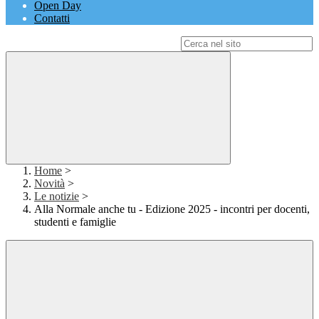
Open Day
Contatti
Campo di ricerca per le pagine del sito
Home
>
Novità
>
Le notizie
>
Alla Normale anche tu - Edizione 2025 - incontri per docenti,
studenti e famiglie