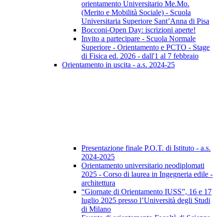
orientamento Universitario Me.Mo.
(Merito e Mobilità Sociale) - Scuola
Universitaria Superiore Sant’Anna di Pisa
Bocconi-Open Day: iscrizioni aperte!
Invito a partecipare - Scuola Normale
Superiore - Orientamento e PCTO - Stage
di Fisica ed. 2026 - dall'1 al 7 febbraio
Orientamento in uscita - a.s. 2024-25
Presentazione finale P.O.T. di Istituto - a.s.
2024-2025
Orientamento universitario neodiplomati
2025 - Corso di laurea in Ingegneria edile -
architettura
“Giornate di Orientamento IUSS”, 16 e 17
luglio 2025 presso l’Università degli Studi
di Milano