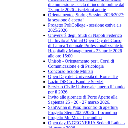
di ammissione - ciclo di incontri online dal
13 aprile 2026 - iscrizioni aperte
Orientamento | Spring Session 2026/2027:
la sessione è aperta!
Progetto PoliCollege - sessione estiva a.s.
2025/2026
Università degli Studi di Napoli Federico
II - Invito al Virtual Open Day del Corso
di Laurea Triennale Professionalizzante in
Hospitality Management - 23 aprile 2026
alle ore 15:00
Unisob - Orientamento per i Corsi di
Comunicazione e di Psicologia
Concorso Scuole Militari
Open Day dell'Università di Roma Tre
Lazio DiSCo - Bandi e Servizi
Servizio Civile Universale, aperto il bando
per il 2026
Invito alle giornate di Porte Aperte alla
Sapienza 25 - 26 - 27 marzo 2026.
Sant'Anna di Pisa: Incontro di apertura
Progetto Stem 2025/2026 - Locandina
Progetto Me.Mo. - Locandina
Open day INGEGNERIA Sede di Latina -
16 marzo 2026