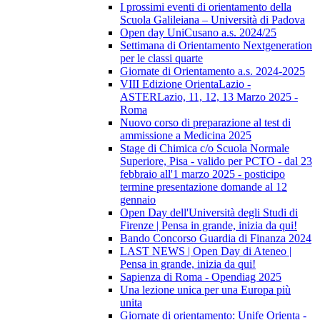
I prossimi eventi di orientamento della
Scuola Galileiana – Università di Padova
Open day UniCusano a.s. 2024/25
Settimana di Orientamento Nextgeneration
per le classi quarte
Giornate di Orientamento a.s. 2024-2025
VIII Edizione OrientaLazio -
ASTERLazio, 11, 12, 13 Marzo 2025 -
Roma
Nuovo corso di preparazione al test di
ammissione a Medicina 2025
Stage di Chimica c/o Scuola Normale
Superiore, Pisa - valido per PCTO - dal 23
febbraio all'1 marzo 2025 - posticipo
termine presentazione domande al 12
gennaio
Open Day dell'Università degli Studi di
Firenze | Pensa in grande, inizia da qui!
Bando Concorso Guardia di Finanza 2024
LAST NEWS | Open Day di Ateneo |
Pensa in grande, inizia da qui!
Sapienza di Roma - Opendiag 2025
Una lezione unica per una Europa più
unita
Giornate di orientamento: Unife Orienta -