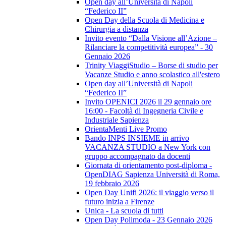
Open day all’Università di Napoli
“Federico II”
Open Day della Scuola di Medicina e
Chirurgia a distanza
Invito evento “Dalla Visione all’Azione –
Rilanciare la competitività europea” - 30
Gennaio 2026
Trinity ViaggiStudio – Borse di studio per
Vacanze Studio e anno scolastico all'estero
Open day all’Università di Napoli
“Federico II”
Invito OPENICI 2026 il 29 gennaio ore
16:00 - Facoltà di Ingegneria Civile e
Industriale Sapienza
OrientaMenti Live Promo
Bando INPS INSIEME in arrivo
VACANZA STUDIO a New York con
gruppo accompagnato da docenti
Giornata di orientamento post-diploma -
OpenDIAG Sapienza Università di Roma,
19 febbraio 2026
Open Day Unifi 2026: il viaggio verso il
futuro inizia a Firenze
Unica - La scuola di tutti
Open Day Polimoda - 23 Gennaio 2026