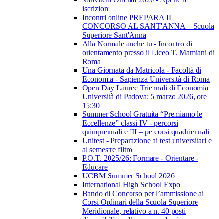
iscrizioni
Incontri online PREPARA IL
CONCORSO AL SANT'ANNA – Scuola
Superiore Sant'Anna
Alla Normale anche tu - Incontro di
orientamento presso il Liceo T. Mamiani di
Roma
Una Giornata da Matricola - Facoltà di
Economia - Sapienza Università di Roma
Open Day Lauree Triennali di Economia
Università di Padova: 5 marzo 2026, ore
15:30
Summer School Gratuita “Premiamo le
Eccellenze” classi IV - percorsi
quinquennali e III – percorsi quadriennali
Unitest - Preparazione ai test universitari e
al semestre filtro
P.O.T. 2025/26: Formare - Orientare -
Educare
UCBM Summer School 2026
International High School Expo
Bando di Concorso per l’ammissione ai
Corsi Ordinari della Scuola Superiore
Meridionale, relativo a n. 40 posti