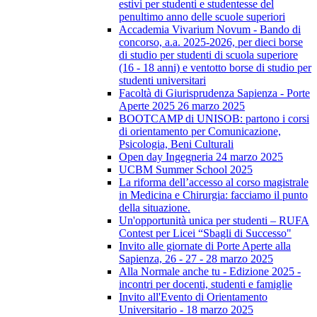
estivi per studenti e studentesse del
penultimo anno delle scuole superiori
Accademia Vivarium Novum - Bando di
concorso, a.a. 2025-2026, per dieci borse
di studio per studenti di scuola superiore
(16 - 18 anni) e ventotto borse di studio per
studenti universitari
Facoltà di Giurisprudenza Sapienza - Porte
Aperte 2025 26 marzo 2025
BOOTCAMP di UNISOB: partono i corsi
di orientamento per Comunicazione,
Psicologia, Beni Culturali
Open day Ingegneria 24 marzo 2025
UCBM Summer School 2025
La riforma dell’accesso al corso magistrale
in Medicina e Chirurgia: facciamo il punto
della situazione.
Un'opportunità unica per studenti – RUFA
Contest per Licei “Sbagli di Successo"
Invito alle giornate di Porte Aperte alla
Sapienza, 26 - 27 - 28 marzo 2025
Alla Normale anche tu - Edizione 2025 -
incontri per docenti, studenti e famiglie
Invito all'Evento di Orientamento
Universitario - 18 marzo 2025