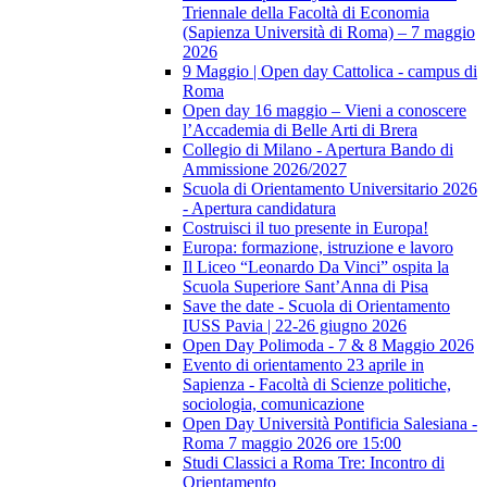
Triennale della Facoltà di Economia
(Sapienza Università di Roma) – 7 maggio
2026
9 Maggio | Open day Cattolica - campus di
Roma
Open day 16 maggio – Vieni a conoscere
l’Accademia di Belle Arti di Brera
Collegio di Milano - Apertura Bando di
Ammissione 2026/2027
Scuola di Orientamento Universitario 2026
- Apertura candidatura
Costruisci il tuo presente in Europa!
Europa: formazione, istruzione e lavoro
Il Liceo “Leonardo Da Vinci” ospita la
Scuola Superiore Sant’Anna di Pisa
Save the date - Scuola di Orientamento
IUSS Pavia | 22-26 giugno 2026
Open Day Polimoda - 7 & 8 Maggio 2026
Evento di orientamento 23 aprile in
Sapienza - Facoltà di Scienze politiche,
sociologia, comunicazione
Open Day Università Pontificia Salesiana -
Roma 7 maggio 2026 ore 15:00
Studi Classici a Roma Tre: Incontro di
Orientamento