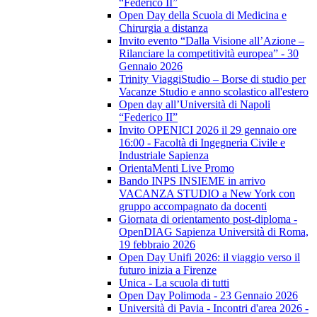
“Federico II”
Open Day della Scuola di Medicina e
Chirurgia a distanza
Invito evento “Dalla Visione all’Azione –
Rilanciare la competitività europea” - 30
Gennaio 2026
Trinity ViaggiStudio – Borse di studio per
Vacanze Studio e anno scolastico all'estero
Open day all’Università di Napoli
“Federico II”
Invito OPENICI 2026 il 29 gennaio ore
16:00 - Facoltà di Ingegneria Civile e
Industriale Sapienza
OrientaMenti Live Promo
Bando INPS INSIEME in arrivo
VACANZA STUDIO a New York con
gruppo accompagnato da docenti
Giornata di orientamento post-diploma -
OpenDIAG Sapienza Università di Roma,
19 febbraio 2026
Open Day Unifi 2026: il viaggio verso il
futuro inizia a Firenze
Unica - La scuola di tutti
Open Day Polimoda - 23 Gennaio 2026
Università di Pavia - Incontri d'area 2026 -