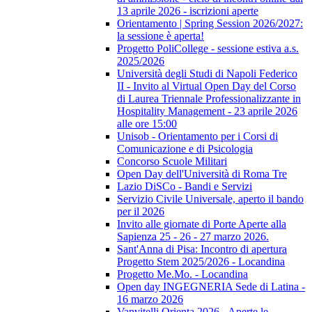
13 aprile 2026 - iscrizioni aperte
Orientamento | Spring Session 2026/2027:
la sessione è aperta!
Progetto PoliCollege - sessione estiva a.s.
2025/2026
Università degli Studi di Napoli Federico
II - Invito al Virtual Open Day del Corso
di Laurea Triennale Professionalizzante in
Hospitality Management - 23 aprile 2026
alle ore 15:00
Unisob - Orientamento per i Corsi di
Comunicazione e di Psicologia
Concorso Scuole Militari
Open Day dell'Università di Roma Tre
Lazio DiSCo - Bandi e Servizi
Servizio Civile Universale, aperto il bando
per il 2026
Invito alle giornate di Porte Aperte alla
Sapienza 25 - 26 - 27 marzo 2026.
Sant'Anna di Pisa: Incontro di apertura
Progetto Stem 2025/2026 - Locandina
Progetto Me.Mo. - Locandina
Open day INGEGNERIA Sede di Latina -
16 marzo 2026
Vanvitelli Orienta 2026 - Aperte le