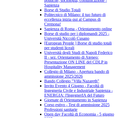
politiche, sociologia, comunicazione -
Sapienza
Borse di Studio Totali
Politecnico di Milano: il tuo futuro di
eccellenza inizia qui al Campus di
Cremona!
Sapienza di Roma - Orientamento online
Borse di studio per i diplomandi 2025 -
Università Niccolò Cusano
[European People ] Borse di studio totali
per studenti liceali
Università degli Studi di Napoli Federico
II - sez. Orientamento di Ateneo:
Presentazione ON LINE del CDLP in
Hospitality Management
Collegio di Milano - Apertura bando di
ammissione 2025/2026
Bando Collegio "Villa Nazareth"
Invito Evento 4 Giugno - Facoltà di
Ingegneria Civile e Industriale Sapienza -
ENERGIA: l'IngegnerIA del Futuro
Giornate di Orientamento in Sapienza
Corso estivo - Test di ammissione 2025
Professioni sanitarie
Open day Facoltà di Economia - 5 giugno