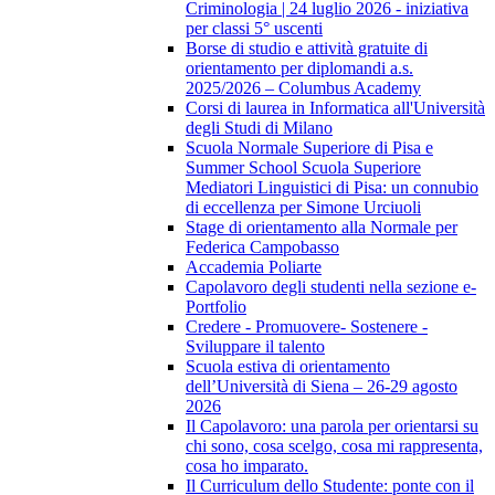
Criminologia | 24 luglio 2026 - iniziativa
per classi 5° uscenti
Borse di studio e attività gratuite di
orientamento per diplomandi a.s.
2025/2026 – Columbus Academy
Corsi di laurea in Informatica all'Università
degli Studi di Milano
Scuola Normale Superiore di Pisa e
Summer School Scuola Superiore
Mediatori Linguistici di Pisa: un connubio
di eccellenza per Simone Urciuoli
Stage di orientamento alla Normale per
Federica Campobasso
Accademia Poliarte
Capolavoro degli studenti nella sezione e-
Portfolio
Credere - Promuovere- Sostenere -
Sviluppare il talento
Scuola estiva di orientamento
dell’Università di Siena – 26-29 agosto
2026
Il Capolavoro: una parola per orientarsi su
chi sono, cosa scelgo, cosa mi rappresenta,
cosa ho imparato.
Il Curriculum dello Studente: ponte con il