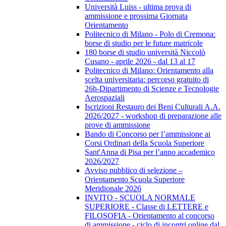
Università Luiss - ultima prova di
ammissione e prossima Giornata
Orientamento
Politecnico di Milano - Polo di Cremona:
borse di studio per le future matricole
180 borse di studio università Niccolò
Cusano - aprile 2026 - dal 13 al 17
Politecnico di Milano: Orientamento alla
scelta universitaria: percorso gratuito di
26h-Dipartimento di Scienze e Tecnologie
Aerospaziali
Iscrizioni Restauro dei Beni Culturali A.A.
2026/2027 - workshop di preparazione alle
prove di ammissione
Bando di Concorso per l’ammissione ai
Corsi Ordinari della Scuola Superiore
Sant'Anna di Pisa per l’anno accademico
2026/2027
Avviso pubblico di selezione –
Orientamento Scuola Superiore
Meridionale 2026
INVITO - SCUOLA NORMALE
SUPERIORE - Classe di LETTERE e
FILOSOFIA - Orientamento al concorso
di ammissione - ciclo di incontri online dal