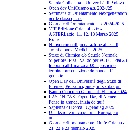
Scuola Galileiana – Università di Padova
Open day UniCusano a.s. 2024/25
Settimana di Orientamento Nextgeneration
per le classi quarte
Giornate di Orientamento a.s. 2024-2025
VIII Edizione OrientaLazio -
ASTERLazio, 11, 12, 13 Marzo 2025 -
Roma
Nuovo corso di preparazione al test di
ammissione a Medicina 2025
Stage di Chimica c/o Scuola Normale
Superiore, Pisa - valido per PCTO - dal 23
febbraio all'1 marzo 2025 - posticipo
termine presentazione domande al 12
gennaio
Open Day dell'Università degli Studi di
Firenze | Pensa in grande, inizia da qui!
Bando Concorso Guardia di Finanza 2024
LAST NEWS | Open Day di Ateneo |
Pensa in grande, inizia da qui!
Sapienza di Roma - Opendiag 2025
Una lezione unica per una Europa più
unita
Giornate di orientamento: Unife Orienta -
21, 22 e 23 gennaio 2025