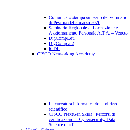
Comunicato stampa sull'esito del seminario
di Pescara del 2 marzo 2026
Seminario Regionale di Formazione e
Aggiornamento Personale A.T.A. – Veneto
DigCompEdu
DigComp 2.2
ICDL
CISCO Networking Accademy
La curvatura informatica dell'indirizzo
scientifico
CISCO NextGen Skills - Percorsi di
certificazione in Cybersecurity, Data
Science e IoT
Metodo Ørberg