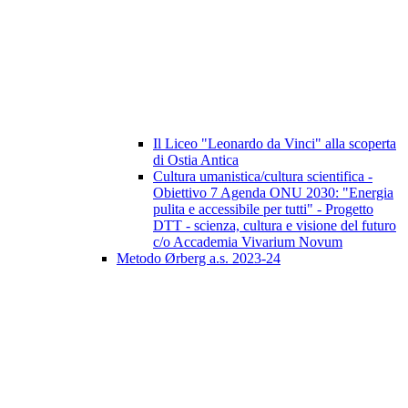
Il Liceo "Leonardo da Vinci" alla scoperta
di Ostia Antica
Cultura umanistica/cultura scientifica -
Obiettivo 7 Agenda ONU 2030: "Energia
pulita e accessibile per tutti" - Progetto
DTT - scienza, cultura e visione del futuro
c/o Accademia Vivarium Novum
Metodo Ørberg a.s. 2023-24