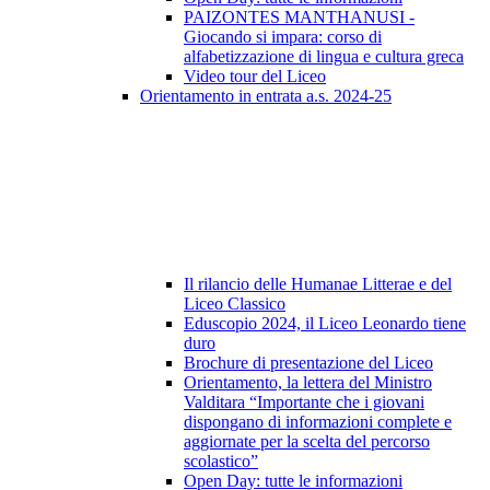
PAIZONTES MANTHANUSI -
Giocando si impara: corso di
alfabetizzazione di lingua e cultura greca
Video tour del Liceo
Orientamento in entrata a.s. 2024-25
Il rilancio delle Humanae Litterae e del
Liceo Classico
Eduscopio 2024, il Liceo Leonardo tiene
duro
Brochure di presentazione del Liceo
Orientamento, la lettera del Ministro
Valditara “Importante che i giovani
dispongano di informazioni complete e
aggiornate per la scelta del percorso
scolastico”
Open Day: tutte le informazioni