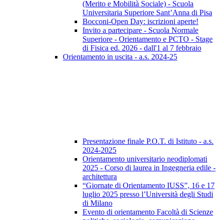
(Merito e Mobilità Sociale) - Scuola
Universitaria Superiore Sant’Anna di Pisa
Bocconi-Open Day: iscrizioni aperte!
Invito a partecipare - Scuola Normale
Superiore - Orientamento e PCTO - Stage
di Fisica ed. 2026 - dall'1 al 7 febbraio
Orientamento in uscita - a.s. 2024-25
Presentazione finale P.O.T. di Istituto - a.s.
2024-2025
Orientamento universitario neodiplomati
2025 - Corso di laurea in Ingegneria edile -
architettura
“Giornate di Orientamento IUSS”, 16 e 17
luglio 2025 presso l’Università degli Studi
di Milano
Evento di orientamento Facoltà di Scienze