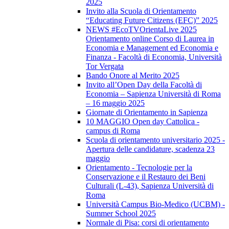
2025
Invito alla Scuola di Orientamento
“Educating Future Citizens (EFC)” 2025
NEWS #EcoTVOrientaLive 2025
Orientamento online Corso di Laurea in
Economia e Management ed Economia e
Finanza - Facoltà di Economia, Università
Tor Vergata
Bando Onore al Merito 2025
Invito all’Open Day della Facoltà di
Economia – Sapienza Università di Roma
– 16 maggio 2025
Giornate di Orientamento in Sapienza
10 MAGGIO Open day Cattolica -
campus di Roma
Scuola di orientamento universitario 2025 -
Apertura delle candidature, scadenza 23
maggio
Orientamento - Tecnologie per la
Conservazione e il Restauro dei Beni
Culturali (L-43), Sapienza Università di
Roma
Università Campus Bio-Medico (UCBM) -
Summer School 2025
Normale di Pisa: corsi di orientamento