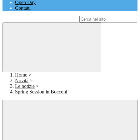
Open Day
Contatti
Campo di ricerca per le pagine del sito
Home
>
Novità
>
Le notizie
>
Spring Session in Bocconi