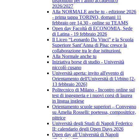
disponibili per l’anno accademico
2026/2027
Alla NORMALE anche tu - edizione 2026
- prima tappa TORINO, domani 11
febbraio ore 14.30 - online su TEAMS
Open day Facoltà di ECONOMIA, Sede
di Latina - 19 febbraio 2026
Il Liceo “Leonardo Da Vinci” e la Scuola
Superiore Sant’Anna di Pisa: cresce la
collaborazione tra le due istituzioni.
Alla Normale anche tu
Iniziativa borse di studio - Università
niccolò cusano
Università aperta: invito all'evento di
Orientamento dell'Università di Urbino [2-
13 febbraio 2026]
Politecnico di Milano - Incontro online sul
test di ingegneria e i nuovi corsi di laurea
in lingua inglese
Orientamento scuole superiori – Convegno
su Amelia Rosselli: poetessa, compositrice,
pittrice
Università degli Studi di Napoli Federico
II: calendario degli Open Days 2026
Open day all’Università di Napoli