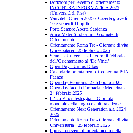
Iscrizioni per l'evento di orientamento
INCONTRA INFORMATICA 2025
(Università di Pisa)
Vanvitelli Orienta 2025 a Caserta giovedì
10 e venerdì 11 aprile
Porte Sempre Aperte Sapienza
Alma Mater Studiorum - Giornate di
Orientamento
Orientamento Roma Tre - Giornata di vita
Universitaria - 25 febbraio 2025
Scuola - Università - Lavoro: il febbraio
dell’Orientamento al ‘Da Vinci’
Open Day - Unitus Dibas
Calendario orientamento + copertina ISIA
Faenza
Open day Economia 27 febbraio 2025
Open day facoltà Farmacia e Medicina -
24 febbraio 2025
Il ‘Da Vinci’ festeggia la Giornata
mondiale della lingua e cultura ellenica
Orientamento Next Generation a.s. 2024-
2025
Orientamento Roma Tre - Giornata di vita
Universitaria - 25 febbraio 2025
I prossimi eventi di orientamento della