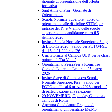
giornate di presentazione dell'offerta
formativa
Sant'Anna di Pisa - Giornate di
Orientamento
Scuola Normale Superiore - corso di
orientamento alle discipline STEM per
ragazze del IV e V anno delle scuole
superiori - autocandidature entro il 5
gennaio 2026
Invito - Scuola Normale Superiore - Stage
di Biologia 2026 - valido per PCTO/FSL -
dal 15 al 21 febbraio '26
Una Giornata al Campus UER per le classi
quinte del "Da Vinci"
Orientamento Peer2Peer a Roma Tre –
Corso di Laurea in Lettere – 25 marzo
2026
Invito: Stage di Chimica c/o Scuola
Normale Superiore, Pisa - valido per
PCTO - dall'1 al 6 marzo 2026 - modalità
di partecipazione alla selezione
29 NOVEMBRE | Open day Cattolica -
campus di Roma
Apertura Candidature Progetto di
orientamento Universitario Me.Mo.