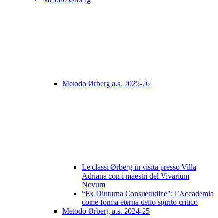
Metodo Ørberg a.s. 2025-26
Le classi Ørberg in visita presso Villa
Adriana con i maestri del Vivarium
Novum
“Ex Diuturna Consuetudine": l’Accademia
come forma eterna dello spirito critico
Metodo Ørberg a.s. 2024-25