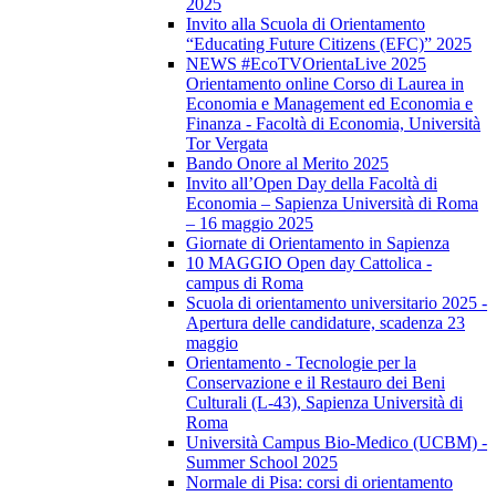
2025
Invito alla Scuola di Orientamento
“Educating Future Citizens (EFC)” 2025
NEWS #EcoTVOrientaLive 2025
Orientamento online Corso di Laurea in
Economia e Management ed Economia e
Finanza - Facoltà di Economia, Università
Tor Vergata
Bando Onore al Merito 2025
Invito all’Open Day della Facoltà di
Economia – Sapienza Università di Roma
– 16 maggio 2025
Giornate di Orientamento in Sapienza
10 MAGGIO Open day Cattolica -
campus di Roma
Scuola di orientamento universitario 2025 -
Apertura delle candidature, scadenza 23
maggio
Orientamento - Tecnologie per la
Conservazione e il Restauro dei Beni
Culturali (L-43), Sapienza Università di
Roma
Università Campus Bio-Medico (UCBM) -
Summer School 2025
Normale di Pisa: corsi di orientamento