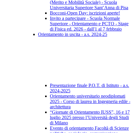
(Merito e Mobilità Sociale) - Scuola
Universitaria Superiore Sant’Anna di Pisa
Bocconi-Open Day: iscrizioni aperte!
Invito a partecipare - Scuola Normale
Superiore - Orientamento e PCTO - Stage
di Fisica ed. 2026 - dall'1 al 7 febbraio
Orientamento in uscita - a.s. 2024-25
Presentazione finale P.O.T. di Istituto - a.s.
2024-2025
Orientamento universitario neodiplomati
2025 - Corso di laurea in Ingegneria edile -
architettura
“Giornate di Orientamento IUSS”, 16 e 17
luglio 2025 presso l’Università degli Studi
di Milano
Evento di orientamento Facoltà di Scienze