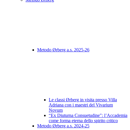
Metodo Ørberg a.s. 2025-26
Le classi Ørberg in visita presso Villa
Adriana con i maestri del Vivarium
Novum
“Ex Diuturna Consuetudine": l’Accademia
come forma eterna dello spirito critico
Metodo Ørberg a.s. 2024-25