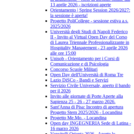
13 aprile 2026 - iscrizioni aperte
Orientamento | Spring Session 2026/2027:
la sessione è aperta!
Progetto PoliCollege - sessione estiva a.s.
2025/2026
Università degli Studi di Napoli Federico
II - Invito al Virtual Open Day del Corso
di Laurea Triennale Professionalizzante in
Hospitality Management - 23 aprile 2026
alle ore 15:00
Unisob - Orientamento per i Corsi di
Comunicazione e di Psicologia
Concorso Scuole Militari
Open Day dell'Università di Roma Tre
Lazio DiSCo - Bandi e Servizi
Servizio Civile Universale, aperto il bando
per il 2026
Invito alle giornate di Porte Aperte alla
Sapienza 25 - 26 - 27 marzo 2026.
Sant'Anna di Pisa: Incontro di apertura
Progetto Stem 2025/2026 - Locandina
Progetto Me.Mo. - Locandina
Open day INGEGNERIA Sede di Latina -
16 marzo 2026
Vanvitelli Orienta 2026 - Aperte le