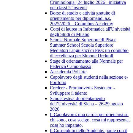
Criminologia | 24 luglio 2026 - iniziativa
per classi 5° uscenti
Borse di studio e attività gratuite di
orientamento per diplomandi a.s.
2025/2026 – Columbus Academy
Corsi di laurea in Informatica all'Università
degli Studi di Milano
Scuola Normale Superiore di Pisa e
Summer School Scuola Superiore
Mediatori Linguistici di Pisa: un connubio
di eccellenza per Simone Urciuoli
Stage di orientamento alla Normale per
Federica Campobasso
Accademia Poliarte
Capolavoro degli studenti nella sezione e-
Portfolio
Credere - Promuovere- Sostenere -
Sviluppare il talento
Scuola estiva di orientamento
dell’Università di Siena – 26-29 agosto
2026
Il Capolavoro: una parola per orientarsi su
chi sono, cosa scelgo, cosa mi rappresenta,
cosa ho imparato.
Il Curriculum dello Studente: ponte con il