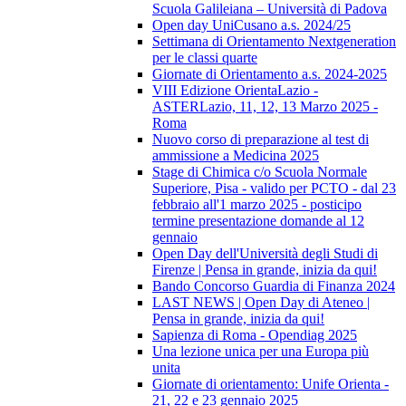
Scuola Galileiana – Università di Padova
Open day UniCusano a.s. 2024/25
Settimana di Orientamento Nextgeneration
per le classi quarte
Giornate di Orientamento a.s. 2024-2025
VIII Edizione OrientaLazio -
ASTERLazio, 11, 12, 13 Marzo 2025 -
Roma
Nuovo corso di preparazione al test di
ammissione a Medicina 2025
Stage di Chimica c/o Scuola Normale
Superiore, Pisa - valido per PCTO - dal 23
febbraio all'1 marzo 2025 - posticipo
termine presentazione domande al 12
gennaio
Open Day dell'Università degli Studi di
Firenze | Pensa in grande, inizia da qui!
Bando Concorso Guardia di Finanza 2024
LAST NEWS | Open Day di Ateneo |
Pensa in grande, inizia da qui!
Sapienza di Roma - Opendiag 2025
Una lezione unica per una Europa più
unita
Giornate di orientamento: Unife Orienta -
21, 22 e 23 gennaio 2025