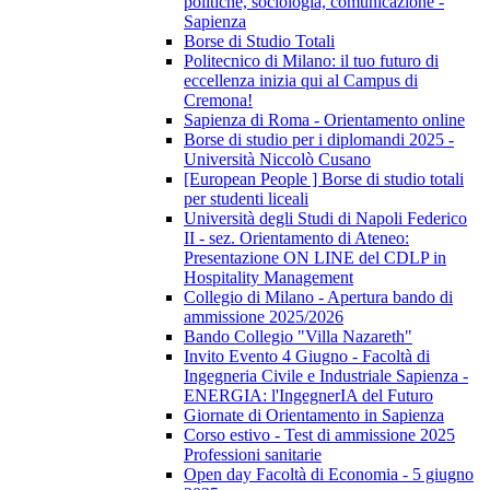
politiche, sociologia, comunicazione -
Sapienza
Borse di Studio Totali
Politecnico di Milano: il tuo futuro di
eccellenza inizia qui al Campus di
Cremona!
Sapienza di Roma - Orientamento online
Borse di studio per i diplomandi 2025 -
Università Niccolò Cusano
[European People ] Borse di studio totali
per studenti liceali
Università degli Studi di Napoli Federico
II - sez. Orientamento di Ateneo:
Presentazione ON LINE del CDLP in
Hospitality Management
Collegio di Milano - Apertura bando di
ammissione 2025/2026
Bando Collegio "Villa Nazareth"
Invito Evento 4 Giugno - Facoltà di
Ingegneria Civile e Industriale Sapienza -
ENERGIA: l'IngegnerIA del Futuro
Giornate di Orientamento in Sapienza
Corso estivo - Test di ammissione 2025
Professioni sanitarie
Open day Facoltà di Economia - 5 giugno