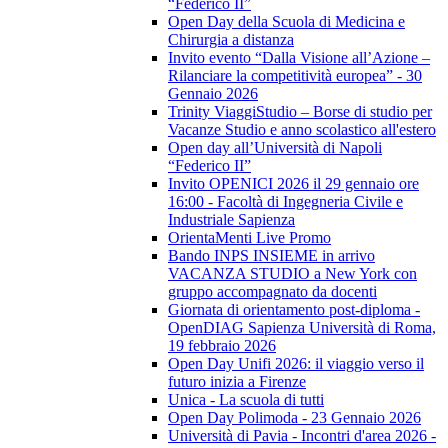
“Federico II”
Open Day della Scuola di Medicina e
Chirurgia a distanza
Invito evento “Dalla Visione all’Azione –
Rilanciare la competitività europea” - 30
Gennaio 2026
Trinity ViaggiStudio – Borse di studio per
Vacanze Studio e anno scolastico all'estero
Open day all’Università di Napoli
“Federico II”
Invito OPENICI 2026 il 29 gennaio ore
16:00 - Facoltà di Ingegneria Civile e
Industriale Sapienza
OrientaMenti Live Promo
Bando INPS INSIEME in arrivo
VACANZA STUDIO a New York con
gruppo accompagnato da docenti
Giornata di orientamento post-diploma -
OpenDIAG Sapienza Università di Roma,
19 febbraio 2026
Open Day Unifi 2026: il viaggio verso il
futuro inizia a Firenze
Unica - La scuola di tutti
Open Day Polimoda - 23 Gennaio 2026
Università di Pavia - Incontri d'area 2026 -