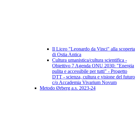
Il Liceo "Leonardo da Vinci" alla scoperta
di Ostia Antica
Cultura umanistica/cultura scientifica -
Obiettivo 7 Agenda ONU 2030: "Energia
pulita e accessibile per tutti" - Progetto
DTT - scienza, cultura e visione del futuro
c/o Accademia Vivarium Novum
Metodo Ørberg a.s. 2023-24