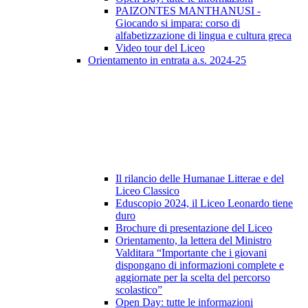
PAIZONTES MANTHANUSI -
Giocando si impara: corso di
alfabetizzazione di lingua e cultura greca
Video tour del Liceo
Orientamento in entrata a.s. 2024-25
Il rilancio delle Humanae Litterae e del
Liceo Classico
Eduscopio 2024, il Liceo Leonardo tiene
duro
Brochure di presentazione del Liceo
Orientamento, la lettera del Ministro
Valditara “Importante che i giovani
dispongano di informazioni complete e
aggiornate per la scelta del percorso
scolastico”
Open Day: tutte le informazioni