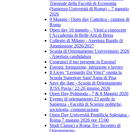
Triennale della Facoltà di Economia
(Sapienza Università di Roma) – 7 maggio
2026
9 Maggio | Open day Cattolica - campus di
Roma
Open day 16 maggio – Vieni a conoscere
l’Accademia di Belle Arti di Brera
Collegio di Milano - Apertura Bando di
Ammissione 2026/2027
Scuola di Orientamento Universitario 2026
- Apertura candidatura
Costruisci il tuo presente in Europa!
Europa: formazione, istruzione e lavoro
Il Liceo “Leonardo Da Vinci” ospita la
Scuola Superiore Sant’Anna di Pisa
Save the date - Scuola di Orientamento
IUSS Pavia | 22-26 giugno 2026
Open Day Polimoda - 7 & 8 Maggio 2026
Evento di orientamento 23 aprile in
Sapienza - Facoltà di Scienze politiche,
sociologia, comunicazione
Open Day Università Pontificia Salesiana -
Roma 7 maggio 2026 ore 15:00
Studi Classici a Roma Tre: Incontro di
Orientamento