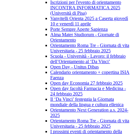
Iscrizioni per l'evento di orientamento
INCONTRA INFORMATICA 2025
(Università di Pisa)
Vanvitelli Orienta 2025 a Caserta giovedì
10 e venerdì 11 aprile
Porte Sempre Aperte Sapienza
Alma Mater Studiorum - Giornate di
Orientamento
Orientamento Roma Tre - Giornata di vita
Universitaria - 25 febbraio 2025
Scuola - Università - Lavoro: il febbraio
dell’Orientamento al ‘Da Vinci’
Open Day - Unitus Dibas
Calendario orientamento + copertina ISIA
Faenza
Open day Economia 27 febbraio 2025
Open day facoltà Farmacia e Medicina -
24 febbraio 2025
Il ‘Da Vinci’ festeggia la Giornata
mondiale della lingua e cultura ellenica
Orientamento Next Generation a.s. 2024-
2025
Orientamento Roma Tre - Giornata di vita
Universitaria - 25 febbraio 2025
I prossimi eventi di orientamento della