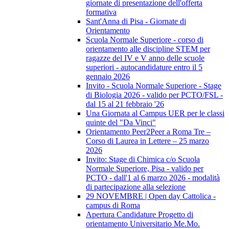
giornate di presentazione dell'offerta
formativa
Sant'Anna di Pisa - Giornate di
Orientamento
Scuola Normale Superiore - corso di
orientamento alle discipline STEM per
ragazze del IV e V anno delle scuole
superiori - autocandidature entro il 5
gennaio 2026
Invito - Scuola Normale Superiore - Stage
di Biologia 2026 - valido per PCTO/FSL -
dal 15 al 21 febbraio '26
Una Giornata al Campus UER per le classi
quinte del "Da Vinci"
Orientamento Peer2Peer a Roma Tre –
Corso di Laurea in Lettere – 25 marzo
2026
Invito: Stage di Chimica c/o Scuola
Normale Superiore, Pisa - valido per
PCTO - dall'1 al 6 marzo 2026 - modalità
di partecipazione alla selezione
29 NOVEMBRE | Open day Cattolica -
campus di Roma
Apertura Candidature Progetto di
orientamento Universitario Me.Mo.