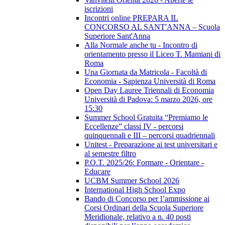
iscrizioni
Incontri online PREPARA IL
CONCORSO AL SANT'ANNA – Scuola
Superiore Sant'Anna
Alla Normale anche tu - Incontro di
orientamento presso il Liceo T. Mamiani di
Roma
Una Giornata da Matricola - Facoltà di
Economia - Sapienza Università di Roma
Open Day Lauree Triennali di Economia
Università di Padova: 5 marzo 2026, ore
15:30
Summer School Gratuita “Premiamo le
Eccellenze” classi IV - percorsi
quinquennali e III – percorsi quadriennali
Unitest - Preparazione ai test universitari e
al semestre filtro
P.O.T. 2025/26: Formare - Orientare -
Educare
UCBM Summer School 2026
International High School Expo
Bando di Concorso per l’ammissione ai
Corsi Ordinari della Scuola Superiore
Meridionale, relativo a n. 40 posti