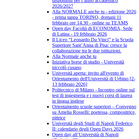
disponibili per l’anno accademico
2026/2027
Alla NORMALE anche tu - edizione 2026
- prima tappa TORINO, domani 11
febbraio ore 14.30 - online su TEAMS
Open day Facoltà di ECONOMIA, Sede
di Latina - 19 febbraio 2026
Il Liceo “Leonardo Da Vinci” e la Scuola
Superiore Sant’Anna di Pisa: cresce la
collaborazione tra le due istituzioni.
Alla Normale anche tu
Iniziativa borse di studio - Università
niccolò cusano
Università aperta: invito all'evento di
Orientamento dell'Università di Urbino [2-
13 febbraio 2026]
Politecnico di Milano - Incontro online sul
test di ingegneria e i nuovi corsi di laurea
in lingua inglese
Orientamento scuole superiori – Convegno
su Amelia Rosselli: poetessa, compositrice,
pittrice
Università degli Studi di Napoli Federico
II: calendario degli Open Days 2026
Open day all’Università di Napoli