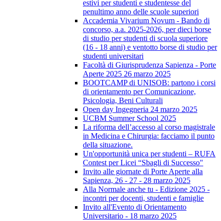
estivi per studenti e studentesse del
penultimo anno delle scuole superiori
Accademia Vivarium Novum - Bando di
concorso, a.a. 2025-2026, per dieci borse
di studio per studenti di scuola superiore
(16 - 18 anni) e ventotto borse di studio per
studenti universitari
Facoltà di Giurisprudenza Sapienza - Porte
Aperte 2025 26 marzo 2025
BOOTCAMP di UNISOB: partono i corsi
di orientamento per Comunicazione,
Psicologia, Beni Culturali
Open day Ingegneria 24 marzo 2025
UCBM Summer School 2025
La riforma dell’accesso al corso magistrale
in Medicina e Chirurgia: facciamo il punto
della situazione.
Un'opportunità unica per studenti – RUFA
Contest per Licei “Sbagli di Successo"
Invito alle giornate di Porte Aperte alla
Sapienza, 26 - 27 - 28 marzo 2025
Alla Normale anche tu - Edizione 2025 -
incontri per docenti, studenti e famiglie
Invito all'Evento di Orientamento
Universitario - 18 marzo 2025