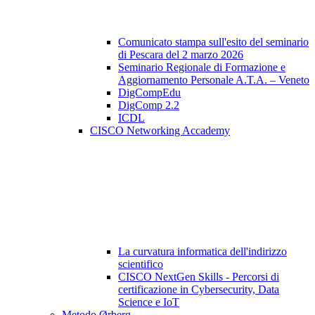
Comunicato stampa sull'esito del seminario
di Pescara del 2 marzo 2026
Seminario Regionale di Formazione e
Aggiornamento Personale A.T.A. – Veneto
DigCompEdu
DigComp 2.2
ICDL
CISCO Networking Accademy
La curvatura informatica dell'indirizzo
scientifico
CISCO NextGen Skills - Percorsi di
certificazione in Cybersecurity, Data
Science e IoT
Metodo Ørberg