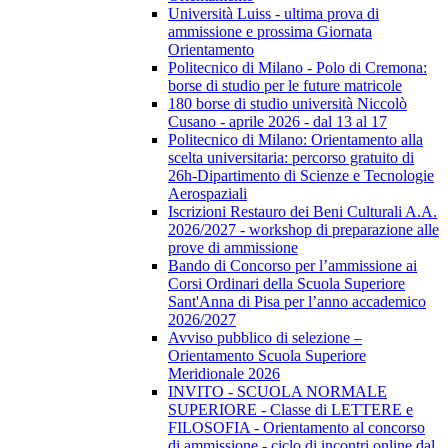
Università Luiss - ultima prova di
ammissione e prossima Giornata
Orientamento
Politecnico di Milano - Polo di Cremona:
borse di studio per le future matricole
180 borse di studio università Niccolò
Cusano - aprile 2026 - dal 13 al 17
Politecnico di Milano: Orientamento alla
scelta universitaria: percorso gratuito di
26h-Dipartimento di Scienze e Tecnologie
Aerospaziali
Iscrizioni Restauro dei Beni Culturali A.A.
2026/2027 - workshop di preparazione alle
prove di ammissione
Bando di Concorso per l’ammissione ai
Corsi Ordinari della Scuola Superiore
Sant'Anna di Pisa per l’anno accademico
2026/2027
Avviso pubblico di selezione –
Orientamento Scuola Superiore
Meridionale 2026
INVITO - SCUOLA NORMALE
SUPERIORE - Classe di LETTERE e
FILOSOFIA - Orientamento al concorso
di ammissione - ciclo di incontri online dal