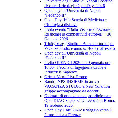
Università degli Studi di Napoli Federico
II: calendario degli Open Days 2026
Open day all’Università di Napoli
“Federico II”
Open Day della Scuola di Medicina e
Chirurgia a distanza
Invito evento “Dalla Visione all’Azione –
Rilanciare la competitività europea” - 30
Gennaio 2026
Trinity ViaggiStudio – Borse di studio per
Vacanze Studio e anno scolastico all'estero
Open day all’Università di Napoli
“Federico II”
Invito OPENICI 2026 il 29 gennaio ore
16:00 - Facoltà di Ingegneria Civile e
Industriale Sapienza
OrientaMenti Live Promo
Bando INPS INSIEME in arrivo
VACANZA STUDIO a New York con
gruppo accompagnato da docenti
Giornata di orientamento post-diploma -
OpenDIAG Sapienza Università di Roma,
19 febbraio 2026
Open Day Unifi 2026: il viaggio verso il
futuro inizia a Firenze