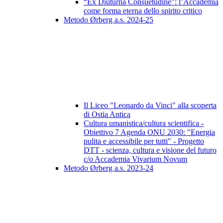
“Ex Diuturna Consuetudine": l’Accademia
come forma eterna dello spirito critico
Metodo Ørberg a.s. 2024-25
Il Liceo "Leonardo da Vinci" alla scoperta
di Ostia Antica
Cultura umanistica/cultura scientifica -
Obiettivo 7 Agenda ONU 2030: "Energia
pulita e accessibile per tutti" - Progetto
DTT - scienza, cultura e visione del futuro
c/o Accademia Vivarium Novum
Metodo Ørberg a.s. 2023-24