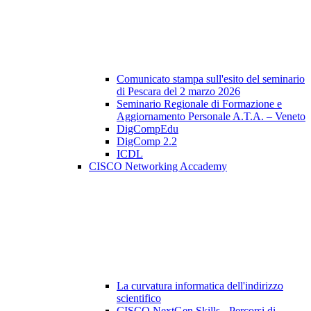
Comunicato stampa sull'esito del seminario
di Pescara del 2 marzo 2026
Seminario Regionale di Formazione e
Aggiornamento Personale A.T.A. – Veneto
DigCompEdu
DigComp 2.2
ICDL
CISCO Networking Accademy
La curvatura informatica dell'indirizzo
scientifico
CISCO NextGen Skills - Percorsi di