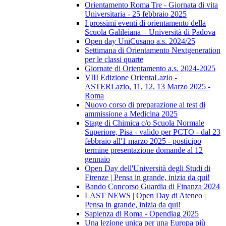
Orientamento Roma Tre - Giornata di vita
Universitaria - 25 febbraio 2025
I prossimi eventi di orientamento della
Scuola Galileiana – Università di Padova
Open day UniCusano a.s. 2024/25
Settimana di Orientamento Nextgeneration
per le classi quarte
Giornate di Orientamento a.s. 2024-2025
VIII Edizione OrientaLazio -
ASTERLazio, 11, 12, 13 Marzo 2025 -
Roma
Nuovo corso di preparazione al test di
ammissione a Medicina 2025
Stage di Chimica c/o Scuola Normale
Superiore, Pisa - valido per PCTO - dal 23
febbraio all'1 marzo 2025 - posticipo
termine presentazione domande al 12
gennaio
Open Day dell'Università degli Studi di
Firenze | Pensa in grande, inizia da qui!
Bando Concorso Guardia di Finanza 2024
LAST NEWS | Open Day di Ateneo |
Pensa in grande, inizia da qui!
Sapienza di Roma - Opendiag 2025
Una lezione unica per una Europa più