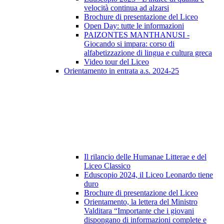
velocità continua ad alzarsi
Brochure di presentazione del Liceo
Open Day: tutte le informazioni
PAIZONTES MANTHANUSI -
Giocando si impara: corso di
alfabetizzazione di lingua e cultura greca
Video tour del Liceo
Orientamento in entrata a.s. 2024-25
Il rilancio delle Humanae Litterae e del
Liceo Classico
Eduscopio 2024, il Liceo Leonardo tiene
duro
Brochure di presentazione del Liceo
Orientamento, la lettera del Ministro
Valditara “Importante che i giovani
dispongano di informazioni complete e