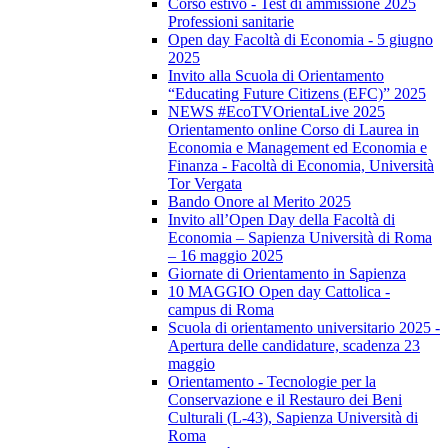
Corso estivo - Test di ammissione 2025
Professioni sanitarie
Open day Facoltà di Economia - 5 giugno
2025
Invito alla Scuola di Orientamento
“Educating Future Citizens (EFC)” 2025
NEWS #EcoTVOrientaLive 2025
Orientamento online Corso di Laurea in
Economia e Management ed Economia e
Finanza - Facoltà di Economia, Università
Tor Vergata
Bando Onore al Merito 2025
Invito all’Open Day della Facoltà di
Economia – Sapienza Università di Roma
– 16 maggio 2025
Giornate di Orientamento in Sapienza
10 MAGGIO Open day Cattolica -
campus di Roma
Scuola di orientamento universitario 2025 -
Apertura delle candidature, scadenza 23
maggio
Orientamento - Tecnologie per la
Conservazione e il Restauro dei Beni
Culturali (L-43), Sapienza Università di
Roma