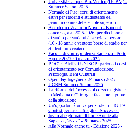
Università Campus Bio-Medico (UCBM) -
Summer School 2025
Normale di Pisa: corsi di orientamento
estivi per studenti e studentesse del
penultimo anno delle scuole superiori
Accademia Vivarium Novum - Bando di
concorso, a.a. 2025-2026, per dieci borse
di studio per studenti di scuola superiore
(16 - 18 anni) e ventotto borse di studio per
studenti universitari
Facoltà di Giurisprudenza Sapienza - Porte
Aperte 2025 26 marzo 2025
BOOTCAMP di UNISOB: partono i corsi
di orientamento per Comunicazione,
Psicologia, Beni Culturali
Open day Ingegneria 24 marzo 2025
UCBM Summer School 2025
La riforma dell’accesso al corso magistrale
in Medicina e Chirurgia: facciamo il punto
della situazione.
Un'opportunità unica per studenti – RUFA
Contest per Licei “Sbagli di Successo"
Invito alle giornate di Porte Aperte alla
Sapienza, 26 - 27 - 28 marzo 2025
Alla Normale anche tu - Edizione 2025 -