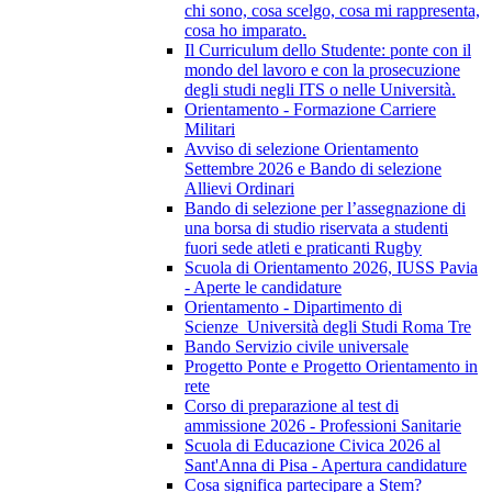
chi sono, cosa scelgo, cosa mi rappresenta,
cosa ho imparato.
Il Curriculum dello Studente: ponte con il
mondo del lavoro e con la prosecuzione
degli studi negli ITS o nelle Università.
Orientamento - Formazione Carriere
Militari
Avviso di selezione Orientamento
Settembre 2026 e Bando di selezione
Allievi Ordinari
Bando di selezione per l’assegnazione di
una borsa di studio riservata a studenti
fuori sede atleti e praticanti Rugby
Scuola di Orientamento 2026, IUSS Pavia
- Aperte le candidature
Orientamento - Dipartimento di
Scienze_Università degli Studi Roma Tre
Bando Servizio civile universale
Progetto Ponte e Progetto Orientamento in
rete
Corso di preparazione al test di
ammissione 2026 - Professioni Sanitarie
Scuola di Educazione Civica 2026 al
Sant'Anna di Pisa - Apertura candidature
Cosa significa partecipare a Stem?