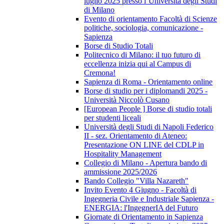
luglio 2025 presso l’Università degli Studi
di Milano
Evento di orientamento Facoltà di Scienze
politiche, sociologia, comunicazione -
Sapienza
Borse di Studio Totali
Politecnico di Milano: il tuo futuro di
eccellenza inizia qui al Campus di
Cremona!
Sapienza di Roma - Orientamento online
Borse di studio per i diplomandi 2025 -
Università Niccolò Cusano
[European People ] Borse di studio totali
per studenti liceali
Università degli Studi di Napoli Federico
II - sez. Orientamento di Ateneo:
Presentazione ON LINE del CDLP in
Hospitality Management
Collegio di Milano - Apertura bando di
ammissione 2025/2026
Bando Collegio "Villa Nazareth"
Invito Evento 4 Giugno - Facoltà di
Ingegneria Civile e Industriale Sapienza -
ENERGIA: l'IngegnerIA del Futuro
Giornate di Orientamento in Sapienza