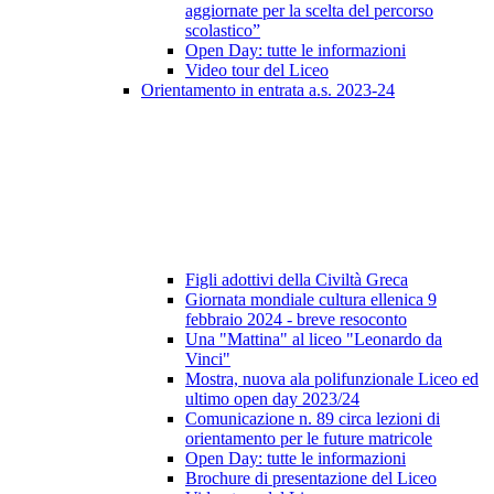
aggiornate per la scelta del percorso
scolastico”
Open Day: tutte le informazioni
Video tour del Liceo
Orientamento in entrata a.s. 2023-24
Figli adottivi della Civiltà Greca
Giornata mondiale cultura ellenica 9
febbraio 2024 - breve resoconto
Una "Mattina" al liceo "Leonardo da
Vinci"
Mostra, nuova ala polifunzionale Liceo ed
ultimo open day 2023/24
Comunicazione n. 89 circa lezioni di
orientamento per le future matricole
Open Day: tutte le informazioni
Brochure di presentazione del Liceo