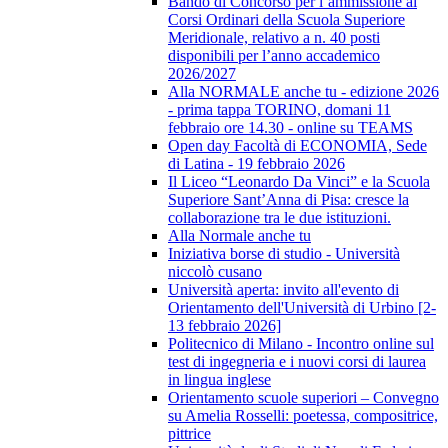
Bando di Concorso per l’ammissione ai
Corsi Ordinari della Scuola Superiore
Meridionale, relativo a n. 40 posti
disponibili per l’anno accademico
2026/2027
Alla NORMALE anche tu - edizione 2026
- prima tappa TORINO, domani 11
febbraio ore 14.30 - online su TEAMS
Open day Facoltà di ECONOMIA, Sede
di Latina - 19 febbraio 2026
Il Liceo “Leonardo Da Vinci” e la Scuola
Superiore Sant’Anna di Pisa: cresce la
collaborazione tra le due istituzioni.
Alla Normale anche tu
Iniziativa borse di studio - Università
niccolò cusano
Università aperta: invito all'evento di
Orientamento dell'Università di Urbino [2-
13 febbraio 2026]
Politecnico di Milano - Incontro online sul
test di ingegneria e i nuovi corsi di laurea
in lingua inglese
Orientamento scuole superiori – Convegno
su Amelia Rosselli: poetessa, compositrice,
pittrice