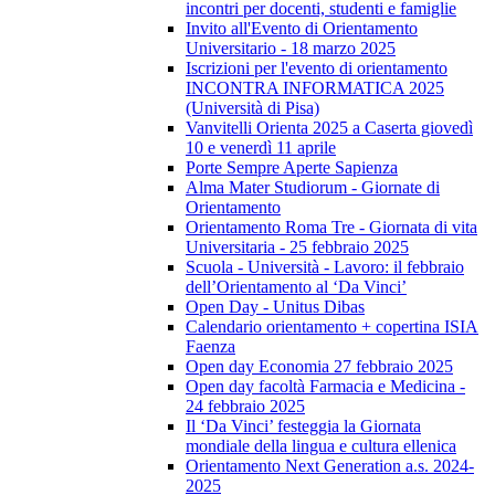
incontri per docenti, studenti e famiglie
Invito all'Evento di Orientamento
Universitario - 18 marzo 2025
Iscrizioni per l'evento di orientamento
INCONTRA INFORMATICA 2025
(Università di Pisa)
Vanvitelli Orienta 2025 a Caserta giovedì
10 e venerdì 11 aprile
Porte Sempre Aperte Sapienza
Alma Mater Studiorum - Giornate di
Orientamento
Orientamento Roma Tre - Giornata di vita
Universitaria - 25 febbraio 2025
Scuola - Università - Lavoro: il febbraio
dell’Orientamento al ‘Da Vinci’
Open Day - Unitus Dibas
Calendario orientamento + copertina ISIA
Faenza
Open day Economia 27 febbraio 2025
Open day facoltà Farmacia e Medicina -
24 febbraio 2025
Il ‘Da Vinci’ festeggia la Giornata
mondiale della lingua e cultura ellenica
Orientamento Next Generation a.s. 2024-
2025