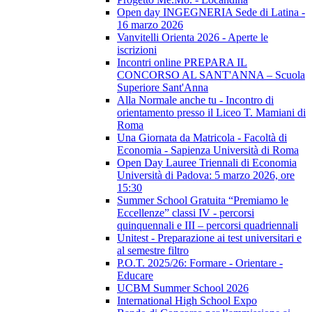
Open day INGEGNERIA Sede di Latina -
16 marzo 2026
Vanvitelli Orienta 2026 - Aperte le
iscrizioni
Incontri online PREPARA IL
CONCORSO AL SANT'ANNA – Scuola
Superiore Sant'Anna
Alla Normale anche tu - Incontro di
orientamento presso il Liceo T. Mamiani di
Roma
Una Giornata da Matricola - Facoltà di
Economia - Sapienza Università di Roma
Open Day Lauree Triennali di Economia
Università di Padova: 5 marzo 2026, ore
15:30
Summer School Gratuita “Premiamo le
Eccellenze” classi IV - percorsi
quinquennali e III – percorsi quadriennali
Unitest - Preparazione ai test universitari e
al semestre filtro
P.O.T. 2025/26: Formare - Orientare -
Educare
UCBM Summer School 2026
International High School Expo