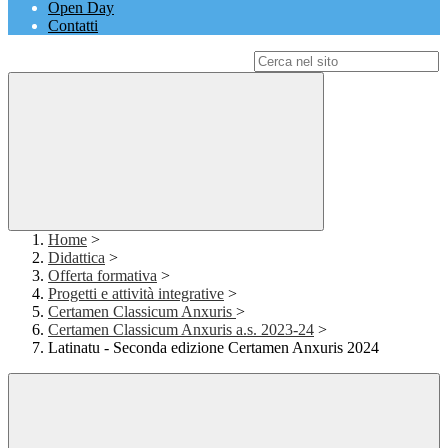
Open Day
Contatti
Campo di ricerca per le pagine del sito
Home
>
Didattica
>
Offerta formativa
>
Progetti e attività integrative
>
Certamen Classicum Anxuris
>
Certamen Classicum Anxuris a.s. 2023-24
>
Latinatu - Seconda edizione Certamen Anxuris 2024