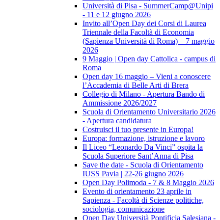
Università di Pisa - SummerCamp@Unipi
- 11 e 12 giugno 2026
Invito all’Open Day dei Corsi di Laurea
Triennale della Facoltà di Economia
(Sapienza Università di Roma) – 7 maggio
2026
9 Maggio | Open day Cattolica - campus di
Roma
Open day 16 maggio – Vieni a conoscere
l’Accademia di Belle Arti di Brera
Collegio di Milano - Apertura Bando di
Ammissione 2026/2027
Scuola di Orientamento Universitario 2026
- Apertura candidatura
Costruisci il tuo presente in Europa!
Europa: formazione, istruzione e lavoro
Il Liceo “Leonardo Da Vinci” ospita la
Scuola Superiore Sant’Anna di Pisa
Save the date - Scuola di Orientamento
IUSS Pavia | 22-26 giugno 2026
Open Day Polimoda - 7 & 8 Maggio 2026
Evento di orientamento 23 aprile in
Sapienza - Facoltà di Scienze politiche,
sociologia, comunicazione
Open Day Università Pontificia Salesiana -