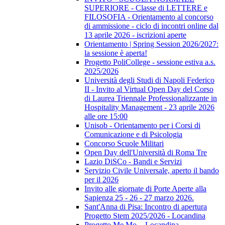
SUPERIORE - Classe di LETTERE e
FILOSOFIA - Orientamento al concorso
di ammissione - ciclo di incontri online dal
13 aprile 2026 - iscrizioni aperte
Orientamento | Spring Session 2026/2027:
la sessione è aperta!
Progetto PoliCollege - sessione estiva a.s.
2025/2026
Università degli Studi di Napoli Federico
II - Invito al Virtual Open Day del Corso
di Laurea Triennale Professionalizzante in
Hospitality Management - 23 aprile 2026
alle ore 15:00
Unisob - Orientamento per i Corsi di
Comunicazione e di Psicologia
Concorso Scuole Militari
Open Day dell'Università di Roma Tre
Lazio DiSCo - Bandi e Servizi
Servizio Civile Universale, aperto il bando
per il 2026
Invito alle giornate di Porte Aperte alla
Sapienza 25 - 26 - 27 marzo 2026.
Sant'Anna di Pisa: Incontro di apertura
Progetto Stem 2025/2026 - Locandina
Progetto Me.Mo. - Locandina