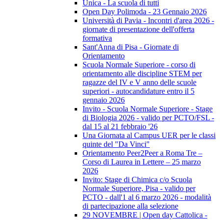
Unica - La scuola di tutti
Open Day Polimoda - 23 Gennaio 2026
Università di Pavia - Incontri d'area 2026 -
giornate di presentazione dell'offerta
formativa
Sant'Anna di Pisa - Giornate di
Orientamento
Scuola Normale Superiore - corso di
orientamento alle discipline STEM per
ragazze del IV e V anno delle scuole
superiori - autocandidature entro il 5
gennaio 2026
Invito - Scuola Normale Superiore - Stage
di Biologia 2026 - valido per PCTO/FSL -
dal 15 al 21 febbraio '26
Una Giornata al Campus UER per le classi
quinte del "Da Vinci"
Orientamento Peer2Peer a Roma Tre –
Corso di Laurea in Lettere – 25 marzo
2026
Invito: Stage di Chimica c/o Scuola
Normale Superiore, Pisa - valido per
PCTO - dall'1 al 6 marzo 2026 - modalità
di partecipazione alla selezione
29 NOVEMBRE | Open day Cattolica -