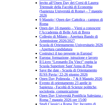
Invito all’Open Day dei Corsi di Laurea
Triennale della Facoltà di Economia
(Sapienza Università di Roma) – 7 maggio
2026
9 Maggio | Open day Cattolica - campus di
Roma
Open day 16 maggio – Vieni a conoscere
l’Accademia di Belle Arti di Brera
Collegio di Milano - Apertura Bando di
Ammissione 2026/2027
Scuola di Orientamento Universitario 2026
- Apertura candidatura
Costruisci il tuo presente in Europa!
Europa: formazione, istruzione e lavoro
Il Liceo “Leonardo Da Vinci” ospita la
Scuola Superiore Sant’Anna di Pisa
Save the date - Scuola di Orientamento
IUSS Pavia | 22-26 giugno 2026
Open Day Polimoda - 7 & 8 Maggio 2026
Evento di orientamento 23 aprile in
Sapienza - Facoltà di Scienze politiche,
sociologia, comunicazione
Open Day Università Pontificia Salesiana -
Roma 7 maggio 2026 ore 15:00
Studi Classici a Roma Tre: Incontro di