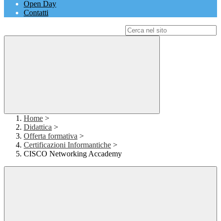
Open Day
Contatti
Campo di ricerca per le pagine del sito
Home
>
Didattica
>
Offerta formativa
>
Certificazioni Informantiche
>
CISCO Networking Accademy