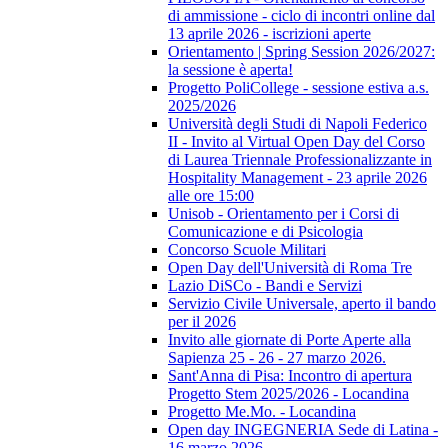
di ammissione - ciclo di incontri online dal
13 aprile 2026 - iscrizioni aperte
Orientamento | Spring Session 2026/2027:
la sessione è aperta!
Progetto PoliCollege - sessione estiva a.s.
2025/2026
Università degli Studi di Napoli Federico
II - Invito al Virtual Open Day del Corso
di Laurea Triennale Professionalizzante in
Hospitality Management - 23 aprile 2026
alle ore 15:00
Unisob - Orientamento per i Corsi di
Comunicazione e di Psicologia
Concorso Scuole Militari
Open Day dell'Università di Roma Tre
Lazio DiSCo - Bandi e Servizi
Servizio Civile Universale, aperto il bando
per il 2026
Invito alle giornate di Porte Aperte alla
Sapienza 25 - 26 - 27 marzo 2026.
Sant'Anna di Pisa: Incontro di apertura
Progetto Stem 2025/2026 - Locandina
Progetto Me.Mo. - Locandina
Open day INGEGNERIA Sede di Latina -
16 marzo 2026