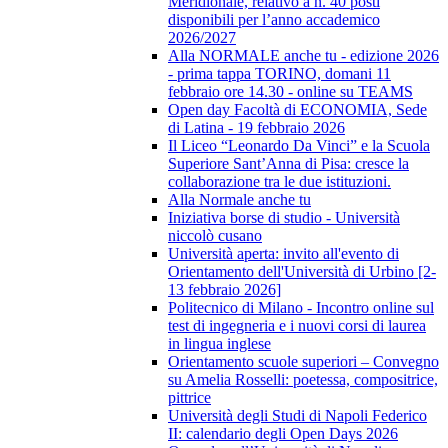
Meridionale, relativo a n. 40 posti
disponibili per l’anno accademico
2026/2027
Alla NORMALE anche tu - edizione 2026
- prima tappa TORINO, domani 11
febbraio ore 14.30 - online su TEAMS
Open day Facoltà di ECONOMIA, Sede
di Latina - 19 febbraio 2026
Il Liceo “Leonardo Da Vinci” e la Scuola
Superiore Sant’Anna di Pisa: cresce la
collaborazione tra le due istituzioni.
Alla Normale anche tu
Iniziativa borse di studio - Università
niccolò cusano
Università aperta: invito all'evento di
Orientamento dell'Università di Urbino [2-
13 febbraio 2026]
Politecnico di Milano - Incontro online sul
test di ingegneria e i nuovi corsi di laurea
in lingua inglese
Orientamento scuole superiori – Convegno
su Amelia Rosselli: poetessa, compositrice,
pittrice
Università degli Studi di Napoli Federico
II: calendario degli Open Days 2026