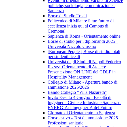
Evento di orientamento Facoltà di Scienze
politiche, sociologia, comunicazione -
Sapienza
Borse di Studio Totali
Politecnico di Milano: il tuo futuro di
eccellenza inizia qui al Campus di
Cremona!
Sapienza di Roma - Orientamento online
Borse di studio per i diplomandi 2025 -
Università Niccolò Cusano
[European People ] Borse di studio totali
per studenti liceali
Università degli Studi di Napoli Federico
II - sez. Orientamento di Ateneo:
Presentazione ON LINE del CDLP in
Hospitality Management
Collegio di Milano - Apertura bando di
ammissione 2025/2026
Bando Collegio "Villa Nazareth"
Invito Evento 4 Giugno - Facoltà di
Ingegneria Civile e Industriale Sapienza -
ENERGIA: l'IngegnerIA del Futuro
Giornate di Orientamento in Sapienza
Corso estivo - Test di ammissione 2025
Professioni sanitarie