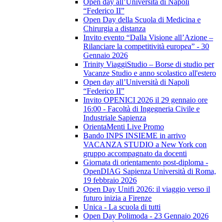
Open day all’Università di Napoli
“Federico II”
Open Day della Scuola di Medicina e
Chirurgia a distanza
Invito evento “Dalla Visione all’Azione –
Rilanciare la competitività europea” - 30
Gennaio 2026
Trinity ViaggiStudio – Borse di studio per
Vacanze Studio e anno scolastico all'estero
Open day all’Università di Napoli
“Federico II”
Invito OPENICI 2026 il 29 gennaio ore
16:00 - Facoltà di Ingegneria Civile e
Industriale Sapienza
OrientaMenti Live Promo
Bando INPS INSIEME in arrivo
VACANZA STUDIO a New York con
gruppo accompagnato da docenti
Giornata di orientamento post-diploma -
OpenDIAG Sapienza Università di Roma,
19 febbraio 2026
Open Day Unifi 2026: il viaggio verso il
futuro inizia a Firenze
Unica - La scuola di tutti
Open Day Polimoda - 23 Gennaio 2026