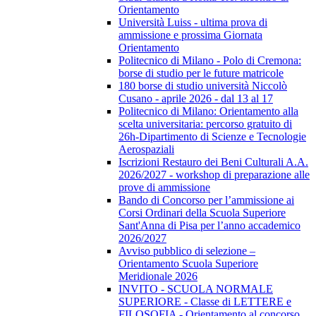
Orientamento
Università Luiss - ultima prova di
ammissione e prossima Giornata
Orientamento
Politecnico di Milano - Polo di Cremona:
borse di studio per le future matricole
180 borse di studio università Niccolò
Cusano - aprile 2026 - dal 13 al 17
Politecnico di Milano: Orientamento alla
scelta universitaria: percorso gratuito di
26h-Dipartimento di Scienze e Tecnologie
Aerospaziali
Iscrizioni Restauro dei Beni Culturali A.A.
2026/2027 - workshop di preparazione alle
prove di ammissione
Bando di Concorso per l’ammissione ai
Corsi Ordinari della Scuola Superiore
Sant'Anna di Pisa per l’anno accademico
2026/2027
Avviso pubblico di selezione –
Orientamento Scuola Superiore
Meridionale 2026
INVITO - SCUOLA NORMALE
SUPERIORE - Classe di LETTERE e
FILOSOFIA - Orientamento al concorso