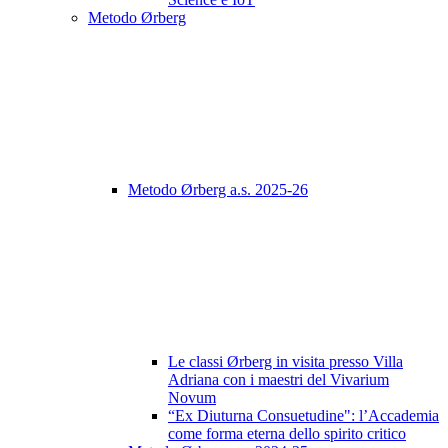
Metodo Ørberg
Metodo Ørberg a.s. 2025-26
Le classi Ørberg in visita presso Villa
Adriana con i maestri del Vivarium
Novum
“Ex Diuturna Consuetudine": l’Accademia
come forma eterna dello spirito critico