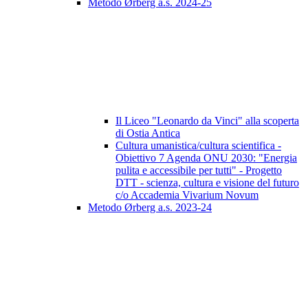
Metodo Ørberg a.s. 2024-25
Il Liceo "Leonardo da Vinci" alla scoperta
di Ostia Antica
Cultura umanistica/cultura scientifica -
Obiettivo 7 Agenda ONU 2030: "Energia
pulita e accessibile per tutti" - Progetto
DTT - scienza, cultura e visione del futuro
c/o Accademia Vivarium Novum
Metodo Ørberg a.s. 2023-24