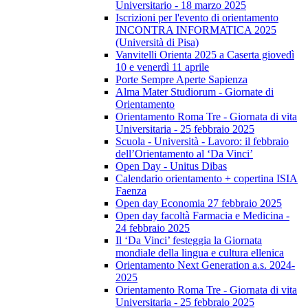
Universitario - 18 marzo 2025
Iscrizioni per l'evento di orientamento
INCONTRA INFORMATICA 2025
(Università di Pisa)
Vanvitelli Orienta 2025 a Caserta giovedì
10 e venerdì 11 aprile
Porte Sempre Aperte Sapienza
Alma Mater Studiorum - Giornate di
Orientamento
Orientamento Roma Tre - Giornata di vita
Universitaria - 25 febbraio 2025
Scuola - Università - Lavoro: il febbraio
dell’Orientamento al ‘Da Vinci’
Open Day - Unitus Dibas
Calendario orientamento + copertina ISIA
Faenza
Open day Economia 27 febbraio 2025
Open day facoltà Farmacia e Medicina -
24 febbraio 2025
Il ‘Da Vinci’ festeggia la Giornata
mondiale della lingua e cultura ellenica
Orientamento Next Generation a.s. 2024-
2025
Orientamento Roma Tre - Giornata di vita
Universitaria - 25 febbraio 2025