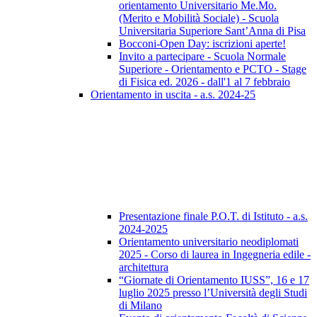
orientamento Universitario Me.Mo.
(Merito e Mobilità Sociale) - Scuola
Universitaria Superiore Sant’Anna di Pisa
Bocconi-Open Day: iscrizioni aperte!
Invito a partecipare - Scuola Normale
Superiore - Orientamento e PCTO - Stage
di Fisica ed. 2026 - dall'1 al 7 febbraio
Orientamento in uscita - a.s. 2024-25
Presentazione finale P.O.T. di Istituto - a.s.
2024-2025
Orientamento universitario neodiplomati
2025 - Corso di laurea in Ingegneria edile -
architettura
“Giornate di Orientamento IUSS”, 16 e 17
luglio 2025 presso l’Università degli Studi
di Milano