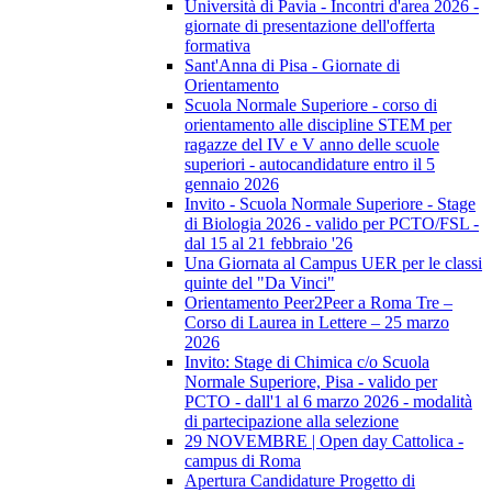
Università di Pavia - Incontri d'area 2026 -
giornate di presentazione dell'offerta
formativa
Sant'Anna di Pisa - Giornate di
Orientamento
Scuola Normale Superiore - corso di
orientamento alle discipline STEM per
ragazze del IV e V anno delle scuole
superiori - autocandidature entro il 5
gennaio 2026
Invito - Scuola Normale Superiore - Stage
di Biologia 2026 - valido per PCTO/FSL -
dal 15 al 21 febbraio '26
Una Giornata al Campus UER per le classi
quinte del "Da Vinci"
Orientamento Peer2Peer a Roma Tre –
Corso di Laurea in Lettere – 25 marzo
2026
Invito: Stage di Chimica c/o Scuola
Normale Superiore, Pisa - valido per
PCTO - dall'1 al 6 marzo 2026 - modalità
di partecipazione alla selezione
29 NOVEMBRE | Open day Cattolica -
campus di Roma
Apertura Candidature Progetto di