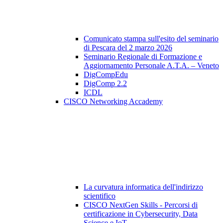
Comunicato stampa sull'esito del seminario
di Pescara del 2 marzo 2026
Seminario Regionale di Formazione e
Aggiornamento Personale A.T.A. – Veneto
DigCompEdu
DigComp 2.2
ICDL
CISCO Networking Accademy
La curvatura informatica dell'indirizzo
scientifico
CISCO NextGen Skills - Percorsi di
certificazione in Cybersecurity, Data
Science e IoT