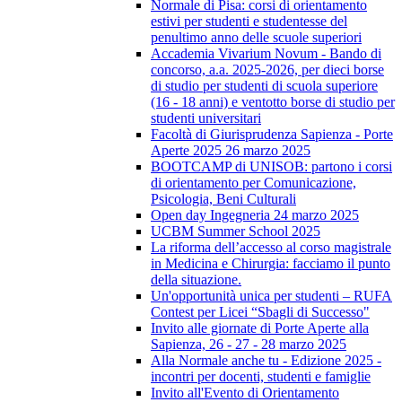
Normale di Pisa: corsi di orientamento
estivi per studenti e studentesse del
penultimo anno delle scuole superiori
Accademia Vivarium Novum - Bando di
concorso, a.a. 2025-2026, per dieci borse
di studio per studenti di scuola superiore
(16 - 18 anni) e ventotto borse di studio per
studenti universitari
Facoltà di Giurisprudenza Sapienza - Porte
Aperte 2025 26 marzo 2025
BOOTCAMP di UNISOB: partono i corsi
di orientamento per Comunicazione,
Psicologia, Beni Culturali
Open day Ingegneria 24 marzo 2025
UCBM Summer School 2025
La riforma dell’accesso al corso magistrale
in Medicina e Chirurgia: facciamo il punto
della situazione.
Un'opportunità unica per studenti – RUFA
Contest per Licei “Sbagli di Successo"
Invito alle giornate di Porte Aperte alla
Sapienza, 26 - 27 - 28 marzo 2025
Alla Normale anche tu - Edizione 2025 -
incontri per docenti, studenti e famiglie
Invito all'Evento di Orientamento