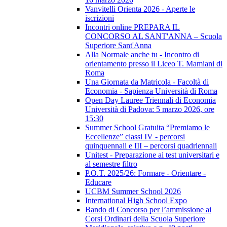
Vanvitelli Orienta 2026 - Aperte le
iscrizioni
Incontri online PREPARA IL
CONCORSO AL SANT'ANNA – Scuola
Superiore Sant'Anna
Alla Normale anche tu - Incontro di
orientamento presso il Liceo T. Mamiani di
Roma
Una Giornata da Matricola - Facoltà di
Economia - Sapienza Università di Roma
Open Day Lauree Triennali di Economia
Università di Padova: 5 marzo 2026, ore
15:30
Summer School Gratuita “Premiamo le
Eccellenze” classi IV - percorsi
quinquennali e III – percorsi quadriennali
Unitest - Preparazione ai test universitari e
al semestre filtro
P.O.T. 2025/26: Formare - Orientare -
Educare
UCBM Summer School 2026
International High School Expo
Bando di Concorso per l’ammissione ai
Corsi Ordinari della Scuola Superiore