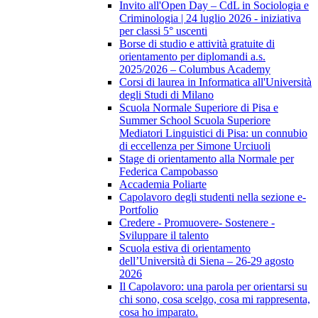
Invito all'Open Day – CdL in Sociologia e
Criminologia | 24 luglio 2026 - iniziativa
per classi 5° uscenti
Borse di studio e attività gratuite di
orientamento per diplomandi a.s.
2025/2026 – Columbus Academy
Corsi di laurea in Informatica all'Università
degli Studi di Milano
Scuola Normale Superiore di Pisa e
Summer School Scuola Superiore
Mediatori Linguistici di Pisa: un connubio
di eccellenza per Simone Urciuoli
Stage di orientamento alla Normale per
Federica Campobasso
Accademia Poliarte
Capolavoro degli studenti nella sezione e-
Portfolio
Credere - Promuovere- Sostenere -
Sviluppare il talento
Scuola estiva di orientamento
dell’Università di Siena – 26-29 agosto
2026
Il Capolavoro: una parola per orientarsi su
chi sono, cosa scelgo, cosa mi rappresenta,
cosa ho imparato.