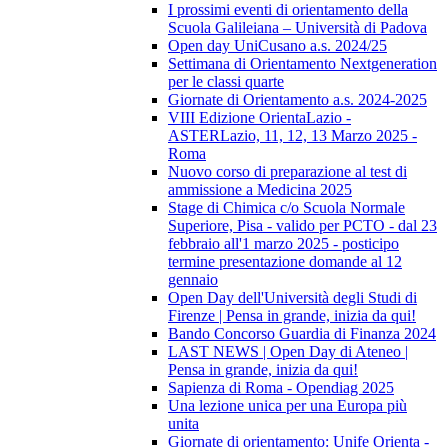
I prossimi eventi di orientamento della
Scuola Galileiana – Università di Padova
Open day UniCusano a.s. 2024/25
Settimana di Orientamento Nextgeneration
per le classi quarte
Giornate di Orientamento a.s. 2024-2025
VIII Edizione OrientaLazio -
ASTERLazio, 11, 12, 13 Marzo 2025 -
Roma
Nuovo corso di preparazione al test di
ammissione a Medicina 2025
Stage di Chimica c/o Scuola Normale
Superiore, Pisa - valido per PCTO - dal 23
febbraio all'1 marzo 2025 - posticipo
termine presentazione domande al 12
gennaio
Open Day dell'Università degli Studi di
Firenze | Pensa in grande, inizia da qui!
Bando Concorso Guardia di Finanza 2024
LAST NEWS | Open Day di Ateneo |
Pensa in grande, inizia da qui!
Sapienza di Roma - Opendiag 2025
Una lezione unica per una Europa più
unita
Giornate di orientamento: Unife Orienta -