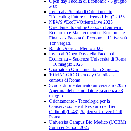
Open day Facoltà di Economia - 5 giugno
2025
Invito alla Scuola di Orientamento
“Educating Future Citizens (EFC)” 2025
NEWS #EcoTVOrientaLive 2025
Orientamento online Corso di Laurea in
Economia e Management ed Economia e
Finanza - Facoltà di Economia, Università
Tor Vergata
Bando Onore al Merito 2025
Invito all’Open Day della Facoltà di
Economia – Sapienza Università di Roma
– 16 maggio 2025
Giornate di Orientamento in Sapienza
10 MAGGIO Open day Cattolica -
campus di Roma
Scuola di orientamento universitario 2025 -
Apertura delle candidature, scadenza 23
maggio
Orientamento - Tecnologie per la
Conservazione e il Restauro dei Beni
Culturali (L-43), Sapienza Università di
Roma
Università Campus Bio-Medico (UCBM) -
Summer School 2025