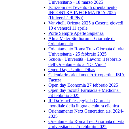
Universitario - 18 marzo 2025
Iscrizioni per l'evento di orientamento
INCONTRA INFORMATICA 2025
(Università di Pisa)
Vanvitelli Orienta 2025 a Caserta giovedì
10 e venerdì 11 aprile
Porte Sempre Aperte Sapienza
Alma Mater Studiorum - Giornate di
Orientamento
Orientamento Roma Tre - Giornata di vita
Universitaria - 25 febbraio 2025
Scuola - Università - Lavoro: il febbraio
dell’Orientamento al ‘Da Vinci’
Open Day - Unitus Dibas
Calendario orientamento + copertina ISIA
Faenza
Open day Economia 27 febbraio 2025
Open day facoltà Farmacia e Medicina -
24 febbraio 2025
Il ‘Da Vinci’ festeggia la Giornata
mondiale della lingua e cultura ellenica
Orientamento Next Generation a.s. 2024-
2025
Orientamento Roma Tre - Giornata di vita
Universitaria - 25 febbraio 2025