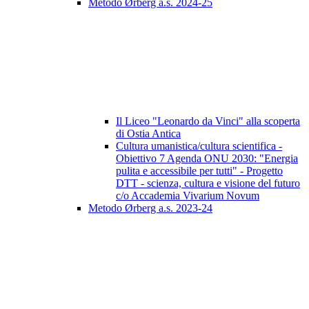
Metodo Ørberg a.s. 2024-25
Il Liceo "Leonardo da Vinci" alla scoperta
di Ostia Antica
Cultura umanistica/cultura scientifica -
Obiettivo 7 Agenda ONU 2030: "Energia
pulita e accessibile per tutti" - Progetto
DTT - scienza, cultura e visione del futuro
c/o Accademia Vivarium Novum
Metodo Ørberg a.s. 2023-24