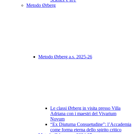
Metodo Ørberg
Metodo Ørberg a.s. 2025-26
Le classi Ørberg in visita presso Villa
Adriana con i maestri del Vivarium
Novum
“Ex Diuturna Consuetudine": l’Accademia
come forma eterna dello spirito critico