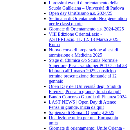
I prossimi eventi di orientamento della
Scuola Galileiana – Università di Padova
Open day UniCusano a.s. 2024/25
Settimana di Orientamento Nextgeneration
per le classi quarte
Giornate di Orientamento a.s. 2024-2025
VIII Edizione OrientaLazio -
ASTERLazio, 11, 12, 13 Marzo 2025 -
Roma
Nuovo corso di preparazione al test di
ammissione a Medicina 2025
Stage di Chimica c/o Scuola Normale
Superiore, Pisa - valido per PCTO - dal 23
febbraio all'1 marzo 2025 - posticipo
termine presentazione domande al 12
gennaio
Open Day dell'Università degli Studi di
Firenze | Pensa in grande, inizia da qui!
Bando Concorso Guardia di Finanza 2024
LAST NEWS | Open Day di Ateneo |
Pensa in grande, inizia da qui!
Sapienza di Roma - Opendiag 2025
Una lezione unica per una Europa più
unita
Giornate di orientamento: Unife Orienta -