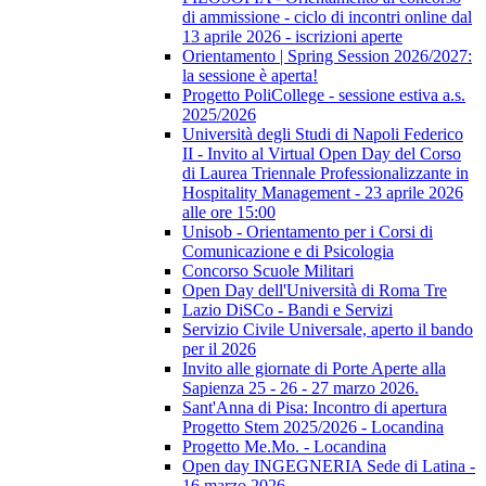
di ammissione - ciclo di incontri online dal
13 aprile 2026 - iscrizioni aperte
Orientamento | Spring Session 2026/2027:
la sessione è aperta!
Progetto PoliCollege - sessione estiva a.s.
2025/2026
Università degli Studi di Napoli Federico
II - Invito al Virtual Open Day del Corso
di Laurea Triennale Professionalizzante in
Hospitality Management - 23 aprile 2026
alle ore 15:00
Unisob - Orientamento per i Corsi di
Comunicazione e di Psicologia
Concorso Scuole Militari
Open Day dell'Università di Roma Tre
Lazio DiSCo - Bandi e Servizi
Servizio Civile Universale, aperto il bando
per il 2026
Invito alle giornate di Porte Aperte alla
Sapienza 25 - 26 - 27 marzo 2026.
Sant'Anna di Pisa: Incontro di apertura
Progetto Stem 2025/2026 - Locandina
Progetto Me.Mo. - Locandina
Open day INGEGNERIA Sede di Latina -
16 marzo 2026