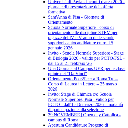
Università di Pavia - Incontri d'area 2026 -
giornate di presentazione dell'offerta
formativa
Sant'Anna di Pisa - Giornate di
Orientamento
Scuola Normale Superiore - corso di
orientamento alle discipline STEM per
ragazze del IV e V anno delle scuole
superiori - autocandidature entro il 5
gennaio 2026
Invito - Scuola Normale Superiore - Stage
di Biologia 2026 - valido per PCTO/FSL -
dal 15 al 21 febbraio '26
Una Giornata al Campus UER per le classi
quinte del "Da Vinci"
Orientamento Peer2Peer a Roma Tre –
Corso di Laurea in Lettere – 25 marzo
2026
Invito: Stage di Chimica c/o Scuola
Normale Superiore, Pisa - valido per
PCTO - dall'1 al 6 marzo 2026 - modalità
di partecipazione alla selezione
29 NOVEMBRE | Open day Cattolica -
campus di Roma
Apertura Candidature Progetto di