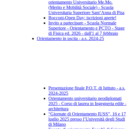
orientamento Universitario Me.Mo.
(Merito e Mobilità Sociale) - Scuola
Universitaria Superiore Sant’Anna di Pisa
Bocconi-Open Day: iscrizioni aperte!
Invito a partecipare - Scuola Normale
Superiore - Orientamento e PCTO - Stage
di Fisica ed. 2026 - dall'1 al 7 febbraio
Orientamento in uscita - a.s. 2024-25
Presentazione finale P.O.T. di Istituto - a.s.
2024-2025
Orientamento universitario neodiplomati
2025 - Corso di laurea in Ingegneria edile -
architettura
“Giornate di Orientamento IUSS”, 16 e 17
luglio 2025 presso l’Università degli Studi
di Milano