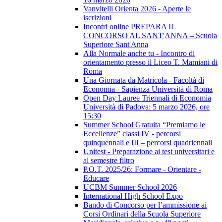
Vanvitelli Orienta 2026 - Aperte le
iscrizioni
Incontri online PREPARA IL
CONCORSO AL SANT'ANNA – Scuola
Superiore Sant'Anna
Alla Normale anche tu - Incontro di
orientamento presso il Liceo T. Mamiani di
Roma
Una Giornata da Matricola - Facoltà di
Economia - Sapienza Università di Roma
Open Day Lauree Triennali di Economia
Università di Padova: 5 marzo 2026, ore
15:30
Summer School Gratuita “Premiamo le
Eccellenze” classi IV - percorsi
quinquennali e III – percorsi quadriennali
Unitest - Preparazione ai test universitari e
al semestre filtro
P.O.T. 2025/26: Formare - Orientare -
Educare
UCBM Summer School 2026
International High School Expo
Bando di Concorso per l’ammissione ai
Corsi Ordinari della Scuola Superiore