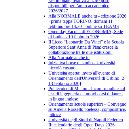
Meridionale, relativo a n. 40 posti
disponibili per l’anno accademico
2026/2027
Alla NORMALE anche tu - edizione 2026
- prima tappa TORINO, domani 11
febbraio ore 14.30 - online su TEAMS
Open day Facoltà di ECONOMIA, Sede
di Latina - 19 febbraio 2026
Il Liceo “Leonardo Da Vinci” e la Scuola
Superiore Sant’Anna di Pisa: cresce la
collaborazione tra le due istituzioni.
Alla Normale anche tu
Iniziativa borse di studio - Università
niccolò cusano
Università aperta: invito all'evento di
Orientamento dell'Università di Urbino [2-
13 febbraio 2026]
Politecnico di Milano - Incontro online sul
test di ingegneria e i nuovi corsi di laurea
in lingua inglese
Orientamento scuole superiori – Convegno
su Amelia Rosselli: poetessa, compositrice,
pittrice
Università degli Studi di Napoli Federico
II: calendario degli Open Days 2026