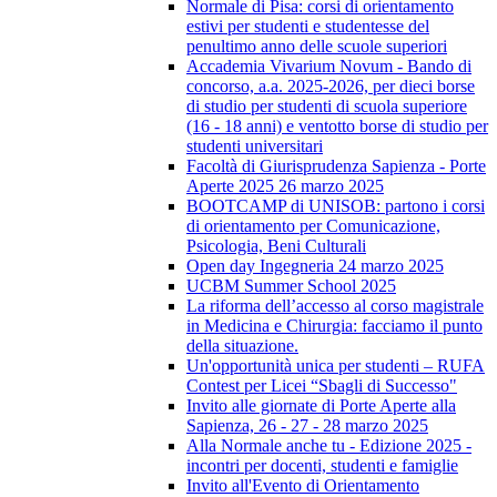
Normale di Pisa: corsi di orientamento
estivi per studenti e studentesse del
penultimo anno delle scuole superiori
Accademia Vivarium Novum - Bando di
concorso, a.a. 2025-2026, per dieci borse
di studio per studenti di scuola superiore
(16 - 18 anni) e ventotto borse di studio per
studenti universitari
Facoltà di Giurisprudenza Sapienza - Porte
Aperte 2025 26 marzo 2025
BOOTCAMP di UNISOB: partono i corsi
di orientamento per Comunicazione,
Psicologia, Beni Culturali
Open day Ingegneria 24 marzo 2025
UCBM Summer School 2025
La riforma dell’accesso al corso magistrale
in Medicina e Chirurgia: facciamo il punto
della situazione.
Un'opportunità unica per studenti – RUFA
Contest per Licei “Sbagli di Successo"
Invito alle giornate di Porte Aperte alla
Sapienza, 26 - 27 - 28 marzo 2025
Alla Normale anche tu - Edizione 2025 -
incontri per docenti, studenti e famiglie
Invito all'Evento di Orientamento