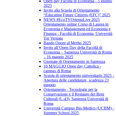
Open day Facoltà di Economia - 5 giugno
2025
Invito alla Scuola di Orientamento
“Educating Future Citizens (EFC)” 2025
NEWS #EcoTVOrientaLive 2025
Orientamento online Corso di Laurea in
Economia e Management ed Economia e
Finanza - Facoltà di Economia, Università
Tor Vergata
Bando Onore al Merito 2025
Invito all’Open Day della Facoltà di
Economia – Sapienza Università di Roma
– 16 maggio 2025
Giornate di Orientamento in Sapienza
10 MAGGIO Open day Cattolica -
campus di Roma
Scuola di orientamento universitario 2025 -
Apertura delle candidature, scadenza 23
maggio
Orientamento - Tecnologie per la
Conservazione e il Restauro dei Beni
Culturali (L-43), Sapienza Università di
Roma
Università Campus Bio-Medico (UCBM) -
Summer School 2025