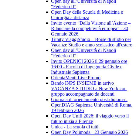
Open day all’Università di Napoli
“Federico II”
Open Day della Scuola di Medicina e
Chirurgia a distanza
Invito evento “Dalla Visione all’Azione –
Rilanciare la competitività europea” - 30
Gennaio 2026
Trinity ViaggiStudio – Borse di studio per
Vacanze Studio e anno scolastico all'estero
Open day all’Università di Napoli
“Federico II”
Invito OPENICI 2026 il 29 gennaio ore
16:00 - Facoltà di Ingegneria Civile e
Industriale Sapienza
OrientaMenti Live Promo
Bando INPS INSIEME in arrivo
VACANZA STUDIO a New York con
gruppo accompagnato da docenti
Giornata di orientamento post-diploma -
OpenDIAG Sapienza Università di Roma,
19 febbraio 2026
Open Day Unifi 2026: il viaggio verso il
futuro inizia a Firenze
Unica - La scuola di tutti
Open Day Polimoda - 23 Gennaio 2026