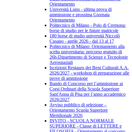
Orientamento
Università Luiss - ultima prova di
ammissione e prossima Giornata
Orientamento
Politecnico di Milano - Polo di Cremona:
borse di studio per le future matricole
180 borse di studio università Niccolò
Cusano - aprile 2026 - dal 13 al 17
Politecnico di Milano: Orientamento alla
scelta universitaria: percorso gratuito di
26h-Dipartimento di Scienze e Tecnologie
Aerospaziali
Iscrizioni Restauro dei Beni Culturali A.A.
2026/2027 - workshop di preparazione alle
prove di ammissione
Bando di Concorso per l’ammissione ai
Corsi Ordinari della Scuola Superiore
Sant'Anna di Pisa per l’anno accademico
2026/2027
Avviso pubblico di selezione –
Orientamento Scuola Superiore
Meridionale 2026
INVITO - SCUOLA NORMALE
SUPERIORE - Classe di LETTERE e
FILOSOFIA - Orientamento al concorso