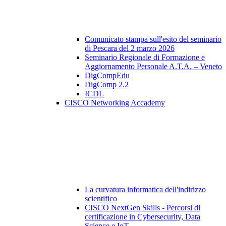
Comunicato stampa sull'esito del seminario
di Pescara del 2 marzo 2026
Seminario Regionale di Formazione e
Aggiornamento Personale A.T.A. – Veneto
DigCompEdu
DigComp 2.2
ICDL
CISCO Networking Accademy
La curvatura informatica dell'indirizzo
scientifico
CISCO NextGen Skills - Percorsi di
certificazione in Cybersecurity, Data
Science e IoT