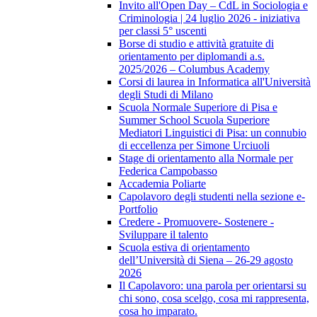
Invito all'Open Day – CdL in Sociologia e
Criminologia | 24 luglio 2026 - iniziativa
per classi 5° uscenti
Borse di studio e attività gratuite di
orientamento per diplomandi a.s.
2025/2026 – Columbus Academy
Corsi di laurea in Informatica all'Università
degli Studi di Milano
Scuola Normale Superiore di Pisa e
Summer School Scuola Superiore
Mediatori Linguistici di Pisa: un connubio
di eccellenza per Simone Urciuoli
Stage di orientamento alla Normale per
Federica Campobasso
Accademia Poliarte
Capolavoro degli studenti nella sezione e-
Portfolio
Credere - Promuovere- Sostenere -
Sviluppare il talento
Scuola estiva di orientamento
dell’Università di Siena – 26-29 agosto
2026
Il Capolavoro: una parola per orientarsi su
chi sono, cosa scelgo, cosa mi rappresenta,
cosa ho imparato.