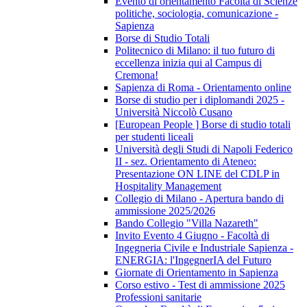
Evento di orientamento Facoltà di Scienze
politiche, sociologia, comunicazione -
Sapienza
Borse di Studio Totali
Politecnico di Milano: il tuo futuro di
eccellenza inizia qui al Campus di
Cremona!
Sapienza di Roma - Orientamento online
Borse di studio per i diplomandi 2025 -
Università Niccolò Cusano
[European People ] Borse di studio totali
per studenti liceali
Università degli Studi di Napoli Federico
II - sez. Orientamento di Ateneo:
Presentazione ON LINE del CDLP in
Hospitality Management
Collegio di Milano - Apertura bando di
ammissione 2025/2026
Bando Collegio "Villa Nazareth"
Invito Evento 4 Giugno - Facoltà di
Ingegneria Civile e Industriale Sapienza -
ENERGIA: l'IngegnerIA del Futuro
Giornate di Orientamento in Sapienza
Corso estivo - Test di ammissione 2025
Professioni sanitarie