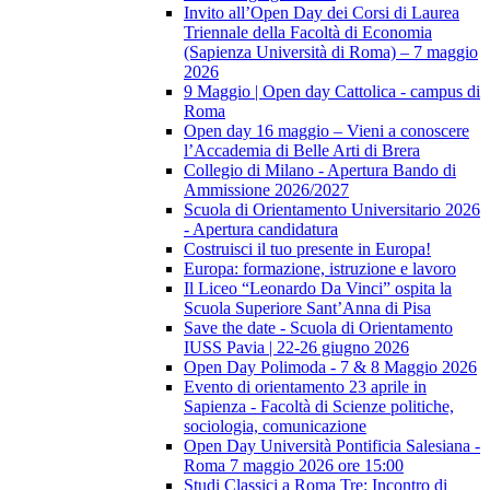
Invito all’Open Day dei Corsi di Laurea
Triennale della Facoltà di Economia
(Sapienza Università di Roma) – 7 maggio
2026
9 Maggio | Open day Cattolica - campus di
Roma
Open day 16 maggio – Vieni a conoscere
l’Accademia di Belle Arti di Brera
Collegio di Milano - Apertura Bando di
Ammissione 2026/2027
Scuola di Orientamento Universitario 2026
- Apertura candidatura
Costruisci il tuo presente in Europa!
Europa: formazione, istruzione e lavoro
Il Liceo “Leonardo Da Vinci” ospita la
Scuola Superiore Sant’Anna di Pisa
Save the date - Scuola di Orientamento
IUSS Pavia | 22-26 giugno 2026
Open Day Polimoda - 7 & 8 Maggio 2026
Evento di orientamento 23 aprile in
Sapienza - Facoltà di Scienze politiche,
sociologia, comunicazione
Open Day Università Pontificia Salesiana -
Roma 7 maggio 2026 ore 15:00
Studi Classici a Roma Tre: Incontro di