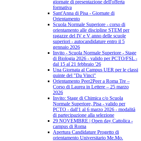
giornate di presentazione dell'offerta
formativa
Sant'Anna di Pisa - Giornate di
Orientamento
Scuola Normale Superiore - corso di
orientamento alle discipline STEM per
ragazze del IV e V anno delle scuole
superiori - autocandidature entro il 5
gennaio 2026
Invito - Scuola Normale Superiore - Stage
di Biologia 2026 - valido per PCTO/FSL -
dal 15 al 21 febbraio '26
Una Giornata al Campus UER per le classi
quinte del "Da Vinci"
Orientamento Peer2Peer a Roma Tre –
Corso di Laurea in Lettere – 25 marzo
2026
Invito: Stage di Chimica c/o Scuola
Normale Superiore, Pisa - valido per
PCTO - dall'1 al 6 marzo 2026 - modalità
di partecipazione alla selezione
29 NOVEMBRE | Open day Cattolica -
campus di Roma
Apertura Candidature Progetto di
orientamento Universitario Me.Mo.