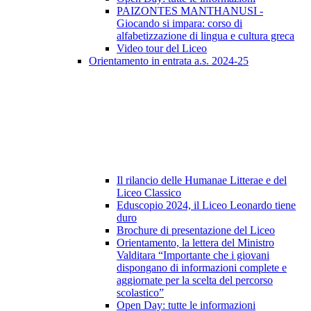
PAIZONTES MANTHANUSI -
Giocando si impara: corso di
alfabetizzazione di lingua e cultura greca
Video tour del Liceo
Orientamento in entrata a.s. 2024-25
Il rilancio delle Humanae Litterae e del
Liceo Classico
Eduscopio 2024, il Liceo Leonardo tiene
duro
Brochure di presentazione del Liceo
Orientamento, la lettera del Ministro
Valditara “Importante che i giovani
dispongano di informazioni complete e
aggiornate per la scelta del percorso
scolastico”
Open Day: tutte le informazioni