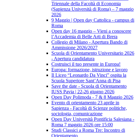
Triennale della Facoltà di Economia
(Sapienza Università di Roma) – 7 maggio
2026
9 Maggio | Open day Cattolica - campus di
Roma
Open day 16 maggio – Vieni a conoscere
l’Accademia di Belle Arti di Brera
Collegio di Milano - Apertura Bando di
Ammissione 2026/2027
Scuola di Orientamento Universitario 2026
- Apertura candidatura
Costruisci il tuo presente in Europa!
Europa: formazione, istruzione e lavoro
Il Liceo “Leonardo Da Vinci” ospita la
Scuola Superiore Sant’Anna di Pisa
Save the date - Scuola di Orientamento
IUSS Pavia | 22-26 giugno 2026
Open Day Polimoda - 7 & 8 Maggio 2026
Evento di orientamento 23 aprile in
Sapienza - Facoltà di Scienze politiche,
sociologia, comunicazione
Open Day Università Pontificia Salesiana -
Roma 7 maggio 2026 ore 15:00
Studi Classici a Roma Tre: Incontro di
Orientamento