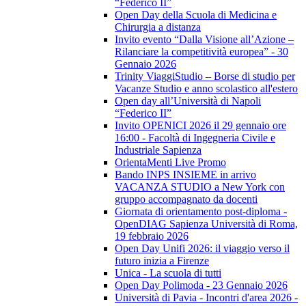
“Federico II”
Open Day della Scuola di Medicina e
Chirurgia a distanza
Invito evento “Dalla Visione all’Azione –
Rilanciare la competitività europea” - 30
Gennaio 2026
Trinity ViaggiStudio – Borse di studio per
Vacanze Studio e anno scolastico all'estero
Open day all’Università di Napoli
“Federico II”
Invito OPENICI 2026 il 29 gennaio ore
16:00 - Facoltà di Ingegneria Civile e
Industriale Sapienza
OrientaMenti Live Promo
Bando INPS INSIEME in arrivo
VACANZA STUDIO a New York con
gruppo accompagnato da docenti
Giornata di orientamento post-diploma -
OpenDIAG Sapienza Università di Roma,
19 febbraio 2026
Open Day Unifi 2026: il viaggio verso il
futuro inizia a Firenze
Unica - La scuola di tutti
Open Day Polimoda - 23 Gennaio 2026
Università di Pavia - Incontri d'area 2026 -