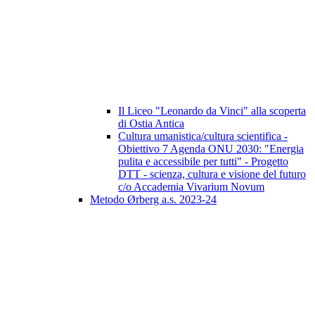
Il Liceo "Leonardo da Vinci" alla scoperta
di Ostia Antica
Cultura umanistica/cultura scientifica -
Obiettivo 7 Agenda ONU 2030: "Energia
pulita e accessibile per tutti" - Progetto
DTT - scienza, cultura e visione del futuro
c/o Accademia Vivarium Novum
Metodo Ørberg a.s. 2023-24