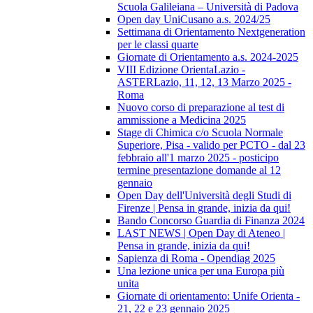
Scuola Galileiana – Università di Padova
Open day UniCusano a.s. 2024/25
Settimana di Orientamento Nextgeneration
per le classi quarte
Giornate di Orientamento a.s. 2024-2025
VIII Edizione OrientaLazio -
ASTERLazio, 11, 12, 13 Marzo 2025 -
Roma
Nuovo corso di preparazione al test di
ammissione a Medicina 2025
Stage di Chimica c/o Scuola Normale
Superiore, Pisa - valido per PCTO - dal 23
febbraio all'1 marzo 2025 - posticipo
termine presentazione domande al 12
gennaio
Open Day dell'Università degli Studi di
Firenze | Pensa in grande, inizia da qui!
Bando Concorso Guardia di Finanza 2024
LAST NEWS | Open Day di Ateneo |
Pensa in grande, inizia da qui!
Sapienza di Roma - Opendiag 2025
Una lezione unica per una Europa più
unita
Giornate di orientamento: Unife Orienta -
21, 22 e 23 gennaio 2025