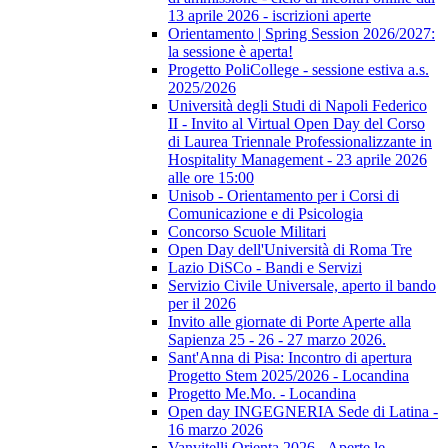
13 aprile 2026 - iscrizioni aperte
Orientamento | Spring Session 2026/2027:
la sessione è aperta!
Progetto PoliCollege - sessione estiva a.s.
2025/2026
Università degli Studi di Napoli Federico
II - Invito al Virtual Open Day del Corso
di Laurea Triennale Professionalizzante in
Hospitality Management - 23 aprile 2026
alle ore 15:00
Unisob - Orientamento per i Corsi di
Comunicazione e di Psicologia
Concorso Scuole Militari
Open Day dell'Università di Roma Tre
Lazio DiSCo - Bandi e Servizi
Servizio Civile Universale, aperto il bando
per il 2026
Invito alle giornate di Porte Aperte alla
Sapienza 25 - 26 - 27 marzo 2026.
Sant'Anna di Pisa: Incontro di apertura
Progetto Stem 2025/2026 - Locandina
Progetto Me.Mo. - Locandina
Open day INGEGNERIA Sede di Latina -
16 marzo 2026
Vanvitelli Orienta 2026 - Aperte le