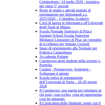
Criminologia | 24 luglio 2026 - iniziativa
per classi 5° uscenti
Borse di studio e attività gratuite di
orientamento per diplomandi a.s.
2025/2026 – Columbus Academy
Corsi di laurea in Informatica all'Università
degli Studi di Milano
Scuola Normale Superiore di Pisa e
Summer School Scuola Superiore
Mediatori Linguistici di Pisa: un connubio
di eccellenza per Simone Urciuoli
Stage di orientamento alla Normale per
Federica Campobasso
Accademia Poliarte
Capolavoro degli studenti nella sezione e-
Portfolio
Credere - Promuovere- Sostenere -
Sviluppare il talento
Scuola estiva di orientamento
dell’Università di Siena – 26-29 agosto
2026
Il Capolavoro: una parola per orientarsi su
chi sono, cosa scelgo, cosa mi rappresenta,
cosa ho imparato.
Il Curriculum dello Studente: ponte con il