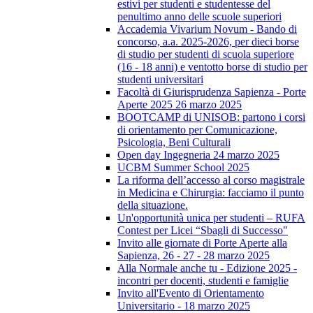
estivi per studenti e studentesse del
penultimo anno delle scuole superiori
Accademia Vivarium Novum - Bando di
concorso, a.a. 2025-2026, per dieci borse
di studio per studenti di scuola superiore
(16 - 18 anni) e ventotto borse di studio per
studenti universitari
Facoltà di Giurisprudenza Sapienza - Porte
Aperte 2025 26 marzo 2025
BOOTCAMP di UNISOB: partono i corsi
di orientamento per Comunicazione,
Psicologia, Beni Culturali
Open day Ingegneria 24 marzo 2025
UCBM Summer School 2025
La riforma dell’accesso al corso magistrale
in Medicina e Chirurgia: facciamo il punto
della situazione.
Un'opportunità unica per studenti – RUFA
Contest per Licei “Sbagli di Successo"
Invito alle giornate di Porte Aperte alla
Sapienza, 26 - 27 - 28 marzo 2025
Alla Normale anche tu - Edizione 2025 -
incontri per docenti, studenti e famiglie
Invito all'Evento di Orientamento
Universitario - 18 marzo 2025