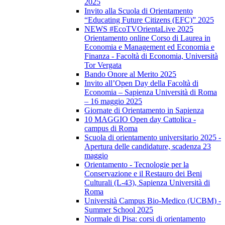
2025
Invito alla Scuola di Orientamento
“Educating Future Citizens (EFC)” 2025
NEWS #EcoTVOrientaLive 2025
Orientamento online Corso di Laurea in
Economia e Management ed Economia e
Finanza - Facoltà di Economia, Università
Tor Vergata
Bando Onore al Merito 2025
Invito all’Open Day della Facoltà di
Economia – Sapienza Università di Roma
– 16 maggio 2025
Giornate di Orientamento in Sapienza
10 MAGGIO Open day Cattolica -
campus di Roma
Scuola di orientamento universitario 2025 -
Apertura delle candidature, scadenza 23
maggio
Orientamento - Tecnologie per la
Conservazione e il Restauro dei Beni
Culturali (L-43), Sapienza Università di
Roma
Università Campus Bio-Medico (UCBM) -
Summer School 2025
Normale di Pisa: corsi di orientamento