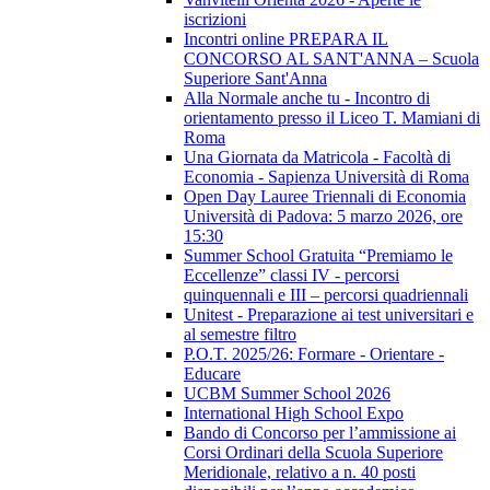
iscrizioni
Incontri online PREPARA IL
CONCORSO AL SANT'ANNA – Scuola
Superiore Sant'Anna
Alla Normale anche tu - Incontro di
orientamento presso il Liceo T. Mamiani di
Roma
Una Giornata da Matricola - Facoltà di
Economia - Sapienza Università di Roma
Open Day Lauree Triennali di Economia
Università di Padova: 5 marzo 2026, ore
15:30
Summer School Gratuita “Premiamo le
Eccellenze” classi IV - percorsi
quinquennali e III – percorsi quadriennali
Unitest - Preparazione ai test universitari e
al semestre filtro
P.O.T. 2025/26: Formare - Orientare -
Educare
UCBM Summer School 2026
International High School Expo
Bando di Concorso per l’ammissione ai
Corsi Ordinari della Scuola Superiore
Meridionale, relativo a n. 40 posti