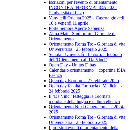
Iscrizioni per l'evento di orientamento
INCONTRA INFORMATICA 2025
(Università di Pisa)
Vanvitelli Orienta 2025 a Caserta giovedì
10 e venerdì 11 aprile
Porte Sempre Aperte Sapienza
Alma Mater Studiorum - Giornate di
Orientamento
Orientamento Roma Tre - Giornata di vita
Universitaria - 25 febbraio 2025
Scuola - Università - Lavoro: il febbraio
dell’Orientamento al ‘Da Vinci’
Open Day - Unitus Dibas
Calendario orientamento + copertina ISIA
Faenza
Open day Economia 27 febbraio 2025
Open day facoltà Farmacia e Medicina -
24 febbraio 2025
Il ‘Da Vinci’ festeggia la Giornata
mondiale della lingua e cultura ellenica
Orientamento Next Generation a.s. 2024-
2025
Orientamento Roma Tre - Giornata di vita
Universitaria - 25 febbraio 2025
I prossimi eventi di orientamento della