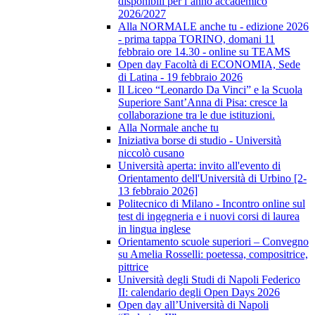
disponibili per l’anno accademico
2026/2027
Alla NORMALE anche tu - edizione 2026
- prima tappa TORINO, domani 11
febbraio ore 14.30 - online su TEAMS
Open day Facoltà di ECONOMIA, Sede
di Latina - 19 febbraio 2026
Il Liceo “Leonardo Da Vinci” e la Scuola
Superiore Sant’Anna di Pisa: cresce la
collaborazione tra le due istituzioni.
Alla Normale anche tu
Iniziativa borse di studio - Università
niccolò cusano
Università aperta: invito all'evento di
Orientamento dell'Università di Urbino [2-
13 febbraio 2026]
Politecnico di Milano - Incontro online sul
test di ingegneria e i nuovi corsi di laurea
in lingua inglese
Orientamento scuole superiori – Convegno
su Amelia Rosselli: poetessa, compositrice,
pittrice
Università degli Studi di Napoli Federico
II: calendario degli Open Days 2026
Open day all’Università di Napoli