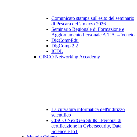
Comunicato stampa sull'esito del seminario
di Pescara del 2 marzo 2026
Seminario Regionale di Formazione e
Aggiornamento Personale A.T.A. – Veneto
DigCompEdu
DigComp 2.2
ICDL
CISCO Networking Accademy
La curvatura informatica dell'indirizzo
scientifico
CISCO NextGen Skills - Percorsi di
certificazione in Cybersecurity, Data
Science e IoT
Metodo Ørberg