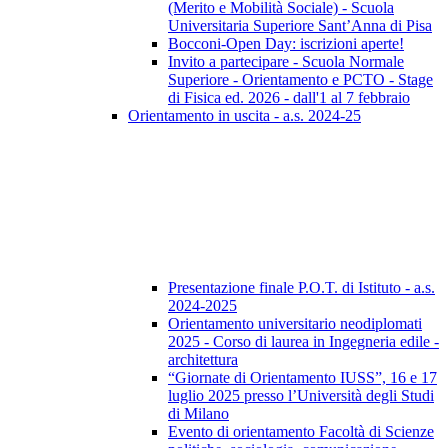
(Merito e Mobilità Sociale) - Scuola
Universitaria Superiore Sant’Anna di Pisa
Bocconi-Open Day: iscrizioni aperte!
Invito a partecipare - Scuola Normale
Superiore - Orientamento e PCTO - Stage
di Fisica ed. 2026 - dall'1 al 7 febbraio
Orientamento in uscita - a.s. 2024-25
Presentazione finale P.O.T. di Istituto - a.s.
2024-2025
Orientamento universitario neodiplomati
2025 - Corso di laurea in Ingegneria edile -
architettura
“Giornate di Orientamento IUSS”, 16 e 17
luglio 2025 presso l’Università degli Studi
di Milano
Evento di orientamento Facoltà di Scienze