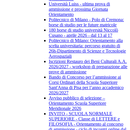
Università Luiss - ultima prova di
ammissione e prossima Giornata
Orientamento
Politecnico di Milano - Polo di Cremona:
borse di studio per le future matricole
180 borse di studio università Niccolò
Cusano - aprile 2026 - dal 13 al 17
Politecnico di Milano: Orientamento alla
scelta universitaria: percorso gratuito di
26h-Dipartimento di Scienze e Tecnologie
Aerospaziali
Iscrizioni Restauro dei Beni Culturali A.A.
2026/2027 - workshop di preparazione alle
prove di ammissione
Bando di Concorso per l’ammissione ai
Corsi Ordinari della Scuola Superiore
Sant'Anna di Pisa per l’anno accademico
2026/2027
Avviso pubblico di selezione –
Orientamento Scuola Superiore
Meridionale 2026
INVITO - SCUOLA NORMALE
SUPERIORE - Classe di LETTERE e
FILOSOFIA - Orientamento al concorso
di ammissione - ciclo di incontri online dal