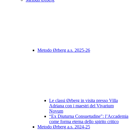
Metodo Ørberg a.s. 2025-26
Le classi Ørberg in visita presso Villa
Adriana con i maestri del Vivarium
Novum
“Ex Diuturna Consuetudine": l’Accademia
come forma eterna dello spirito critico
Metodo Ørberg a.s. 2024-25