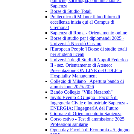
politiche, sociologia, comunicazione -
Sapienza
Borse di Studio Totali
Politecnico di Milano: il tuo futuro di
eccellenza inizia qui al Campus di
Cremona!
Sapienza di Roma - Orientamento online
Borse di studio per i diplomandi 2025 -
Università Niccolò Cusano
[European People ] Borse di studio totali
per studenti liceali
Università degli Studi di Napoli Federico
II - sez. Orientamento di Ateneo:
Presentazione ON LINE del CDLP in
Hospitality Management
Collegio di Milano - Apertura bando di
ammissione 2025/2026
Bando Collegio "Villa Nazareth"
Invito Evento 4 Giugno - Facoltà di
Ingegneria Civile e Industriale Sapienza -
ENERGIA: l'IngegnerIA del Futuro
Giornate di Orientamento in Sapienza
Corso estivo - Test di ammissione 2025
Professioni sanitarie
Open day Facoltà di Economia - 5 giugno