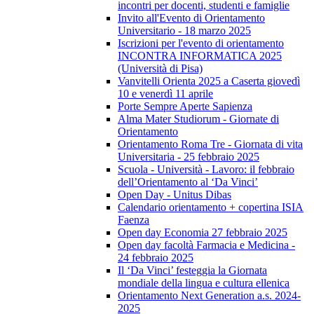
incontri per docenti, studenti e famiglie
Invito all'Evento di Orientamento
Universitario - 18 marzo 2025
Iscrizioni per l'evento di orientamento
INCONTRA INFORMATICA 2025
(Università di Pisa)
Vanvitelli Orienta 2025 a Caserta giovedì
10 e venerdì 11 aprile
Porte Sempre Aperte Sapienza
Alma Mater Studiorum - Giornate di
Orientamento
Orientamento Roma Tre - Giornata di vita
Universitaria - 25 febbraio 2025
Scuola - Università - Lavoro: il febbraio
dell’Orientamento al ‘Da Vinci’
Open Day - Unitus Dibas
Calendario orientamento + copertina ISIA
Faenza
Open day Economia 27 febbraio 2025
Open day facoltà Farmacia e Medicina -
24 febbraio 2025
Il ‘Da Vinci’ festeggia la Giornata
mondiale della lingua e cultura ellenica
Orientamento Next Generation a.s. 2024-
2025