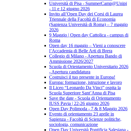
Università di Pisa - SummerCamp@Unipi
- 11 e 12 giugno 2026
Invito all’Open Day dei Corsi di Laurea
Triennale della Facoltà di Economia
(Sapienza Università di Roma) – 7 maggio
2026
9 Maggio | Open day Cattolica - campus di
Roma
Open day 16 maggio – Vieni a conoscere
l’Accademia di Belle Arti di Brera
Collegio di Milano - Apertura Bando di
Ammissione 2026/2027
Scuola di Orientamento Universitario 2026
- Apertura candidatura
Costruisci il tuo presente in Europa!
Europa: formazione, istruzione e lavoro
Il Liceo “Leonardo Da Vinci” ospita la
Scuola Superiore Sant’Anna di Pisa
Save the date - Scuola di Orientamento
IUSS Pavia | 22-26 giugno 2026
Open Day Polimoda - 7 & 8 Maggio 2026
Evento di orientamento 23 aprile in
Sapienza - Facoltà di Scienze politiche,
sociologia, comunicazione
Open Day Università Pontificia Salesiana -