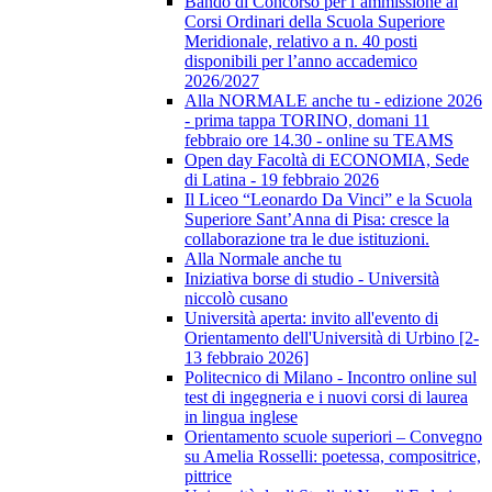
Bando di Concorso per l’ammissione ai
Corsi Ordinari della Scuola Superiore
Meridionale, relativo a n. 40 posti
disponibili per l’anno accademico
2026/2027
Alla NORMALE anche tu - edizione 2026
- prima tappa TORINO, domani 11
febbraio ore 14.30 - online su TEAMS
Open day Facoltà di ECONOMIA, Sede
di Latina - 19 febbraio 2026
Il Liceo “Leonardo Da Vinci” e la Scuola
Superiore Sant’Anna di Pisa: cresce la
collaborazione tra le due istituzioni.
Alla Normale anche tu
Iniziativa borse di studio - Università
niccolò cusano
Università aperta: invito all'evento di
Orientamento dell'Università di Urbino [2-
13 febbraio 2026]
Politecnico di Milano - Incontro online sul
test di ingegneria e i nuovi corsi di laurea
in lingua inglese
Orientamento scuole superiori – Convegno
su Amelia Rosselli: poetessa, compositrice,
pittrice