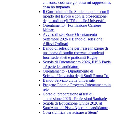
chi sono, cosa scelgo, cosa mi rappresenta,
cosa ho imparato.
Il Curriculum dello Studente: ponte con il
mondo del lavoro e con la prosecuzione
degli studi negli ITS o nelle Università.
Orientamento - Formazione Carriere
Militari
Avviso di selezione Orientamento
Settembre 2026 e Bando di selezione
Allievi Ordinari
Bando di selezione per l’assegnazione di
una borsa di studio riservata a studenti
fuori sede atleti e praticanti Rugby
Scuola di Orientamento 2026, IUSS Pavia
- Aperte le candidature
Orientamento - Dipartimento di
Scienze_Università degli Studi Roma Tre
Bando Servizio civile universale
Progetto Ponte e Progetto Orientamento in
rete
Corso di preparazione al test di
ammissione 2026 - Professioni Sanitarie
Scuola di Educazione Civica 2026 al
Sant'Anna di Pisa - Apertura candidature
Cosa significa partecipare a Stem?