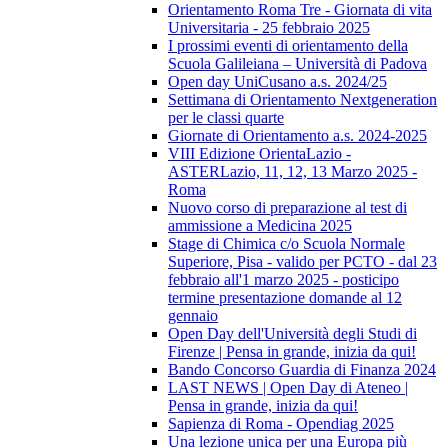
Orientamento Roma Tre - Giornata di vita
Universitaria - 25 febbraio 2025
I prossimi eventi di orientamento della
Scuola Galileiana – Università di Padova
Open day UniCusano a.s. 2024/25
Settimana di Orientamento Nextgeneration
per le classi quarte
Giornate di Orientamento a.s. 2024-2025
VIII Edizione OrientaLazio -
ASTERLazio, 11, 12, 13 Marzo 2025 -
Roma
Nuovo corso di preparazione al test di
ammissione a Medicina 2025
Stage di Chimica c/o Scuola Normale
Superiore, Pisa - valido per PCTO - dal 23
febbraio all'1 marzo 2025 - posticipo
termine presentazione domande al 12
gennaio
Open Day dell'Università degli Studi di
Firenze | Pensa in grande, inizia da qui!
Bando Concorso Guardia di Finanza 2024
LAST NEWS | Open Day di Ateneo |
Pensa in grande, inizia da qui!
Sapienza di Roma - Opendiag 2025
Una lezione unica per una Europa più