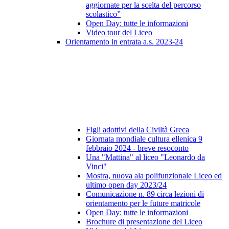
aggiornate per la scelta del percorso
scolastico”
Open Day: tutte le informazioni
Video tour del Liceo
Orientamento in entrata a.s. 2023-24
Figli adottivi della Civiltà Greca
Giornata mondiale cultura ellenica 9
febbraio 2024 - breve resoconto
Una "Mattina" al liceo "Leonardo da
Vinci"
Mostra, nuova ala polifunzionale Liceo ed
ultimo open day 2023/24
Comunicazione n. 89 circa lezioni di
orientamento per le future matricole
Open Day: tutte le informazioni
Brochure di presentazione del Liceo