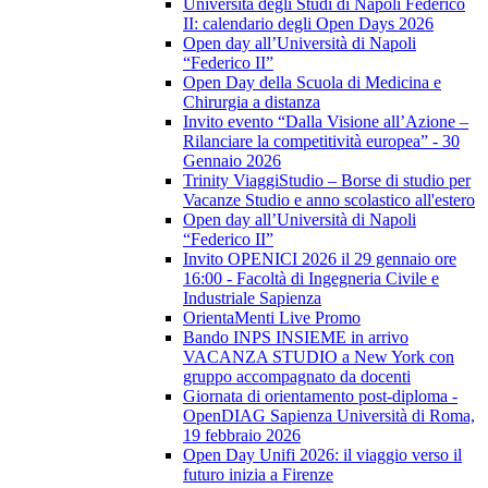
Università degli Studi di Napoli Federico
II: calendario degli Open Days 2026
Open day all’Università di Napoli
“Federico II”
Open Day della Scuola di Medicina e
Chirurgia a distanza
Invito evento “Dalla Visione all’Azione –
Rilanciare la competitività europea” - 30
Gennaio 2026
Trinity ViaggiStudio – Borse di studio per
Vacanze Studio e anno scolastico all'estero
Open day all’Università di Napoli
“Federico II”
Invito OPENICI 2026 il 29 gennaio ore
16:00 - Facoltà di Ingegneria Civile e
Industriale Sapienza
OrientaMenti Live Promo
Bando INPS INSIEME in arrivo
VACANZA STUDIO a New York con
gruppo accompagnato da docenti
Giornata di orientamento post-diploma -
OpenDIAG Sapienza Università di Roma,
19 febbraio 2026
Open Day Unifi 2026: il viaggio verso il
futuro inizia a Firenze