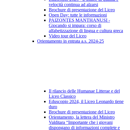
velocità continua ad alzarsi
Brochure di presentazione del Liceo
Open Day: tutte le informazioni
PAIZONTES MANTHANUSI -
Giocando si impara: corso di
alfabetizzazione di lingua e cultura greca
Video tour del Liceo
Orientamento in entrata a.s. 2024-25
Il rilancio delle Humanae Litterae e del
Liceo Classico
Eduscopio 2024, il Liceo Leonardo tiene
duro
Brochure di presentazione del Liceo
Orientamento, la lettera del Ministro
Valditara “Importante che i giovani
dispongano di informazioni complete e