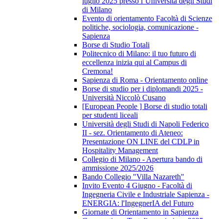
luglio 2025 presso l’Università degli Studi
di Milano
Evento di orientamento Facoltà di Scienze
politiche, sociologia, comunicazione -
Sapienza
Borse di Studio Totali
Politecnico di Milano: il tuo futuro di
eccellenza inizia qui al Campus di
Cremona!
Sapienza di Roma - Orientamento online
Borse di studio per i diplomandi 2025 -
Università Niccolò Cusano
[European People ] Borse di studio totali
per studenti liceali
Università degli Studi di Napoli Federico
II - sez. Orientamento di Ateneo:
Presentazione ON LINE del CDLP in
Hospitality Management
Collegio di Milano - Apertura bando di
ammissione 2025/2026
Bando Collegio "Villa Nazareth"
Invito Evento 4 Giugno - Facoltà di
Ingegneria Civile e Industriale Sapienza -
ENERGIA: l'IngegnerIA del Futuro
Giornate di Orientamento in Sapienza