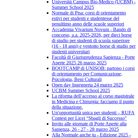
Università Campus Bio-Medico (UCBM) -
Summer School 2025
Normale di Pisa: corsi di orientamento
estivi per studenti e studentesse del
penultimo anno delle scuole superiori
Accademia Vivarium Novum - Bando di
concorso, a.a. 2025-2026, per dieci borse
di studio per studenti di scuola superiore
(16 - 18 anni) e ventotto borse di studio per
studenti universitari
Facoltà di Giurisprudenza Sapienza - Porte
Aperte 2025 26 marzo 2025
BOOTCAMP di UNISOB: partono i corsi
di orientamento per Comunicazione,
Psicologia, Beni Culturali
Open day Ingegneria 24 marzo 2025
UCBM Summer School 2025
La riforma dell’accesso al corso magistrale
in Medicina e Chirurgia: facciamo il punto
della situazione.
Un'opportunità unica per studenti – RUFA
Contest per Licei “Sbagli di Successo"
Invito alle giornate di Porte Aperte alla
Sapienza, 26 - 27 - 28 marzo 2025
Alla Normale anche tu - Edizione 2025 -