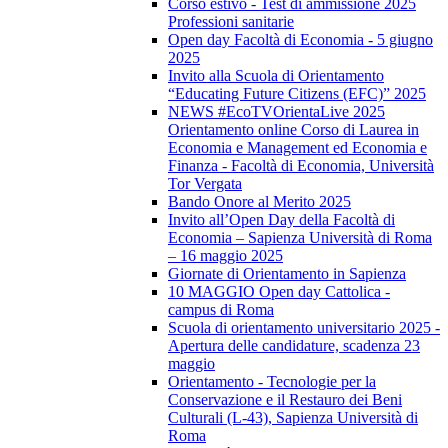
Corso estivo - Test di ammissione 2025
Professioni sanitarie
Open day Facoltà di Economia - 5 giugno
2025
Invito alla Scuola di Orientamento
“Educating Future Citizens (EFC)” 2025
NEWS #EcoTVOrientaLive 2025
Orientamento online Corso di Laurea in
Economia e Management ed Economia e
Finanza - Facoltà di Economia, Università
Tor Vergata
Bando Onore al Merito 2025
Invito all’Open Day della Facoltà di
Economia – Sapienza Università di Roma
– 16 maggio 2025
Giornate di Orientamento in Sapienza
10 MAGGIO Open day Cattolica -
campus di Roma
Scuola di orientamento universitario 2025 -
Apertura delle candidature, scadenza 23
maggio
Orientamento - Tecnologie per la
Conservazione e il Restauro dei Beni
Culturali (L-43), Sapienza Università di
Roma