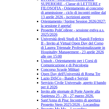
SUPERIORE - Classe di LETTERE e
FILOSOFIA - Orientamento al concorso
di ammissione - ciclo di incontri online dal
13 aprile 2026 - iscrizioni aperte
Orientamento | Spring Session 2026/2027:
la sessione è aperta!
Progetto PoliCollege - sessione estiva a.s.
2025/2026
Università degli Studi di Napoli Federico
II - Invito al Virtual Open Day del Corso
di Laurea Triennale Professionalizzante in
Hospitality Management - 23 aprile 2026
alle ore 15:00
Unisob - Orientamento per i Corsi di
Comunicazione e di Psicologia
Concorso Scuole Militari
Open Day dell'Università di Roma Tre
Lazio DiSCo - Bandi e Servizi
Servizio Civile Universale, aperto il bando
per il 2026
Invito alle giornate di Porte Aperte alla
Sapienza 25 - 26 - 27 marzo 2026.
Sant'Anna di Pisa: Incontro di apertura
Progetto Stem 2025/2026 - Locandina
Progetto Me.Mo. - Locandina