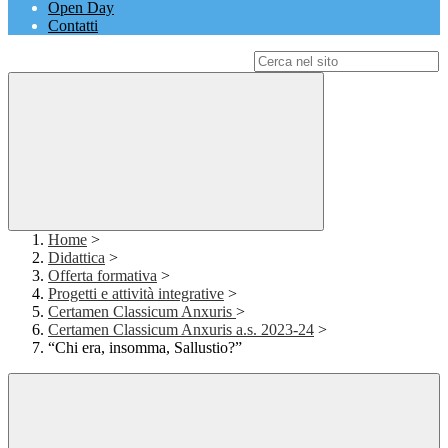
Open Day
Contatti
Campo di ricerca per le pagine del sito
Home
>
Didattica
>
Offerta formativa
>
Progetti e attività integrative
>
Certamen Classicum Anxuris
>
Certamen Classicum Anxuris a.s. 2023-24
>
“Chi era, insomma, Sallustio?”