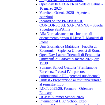
Open day INGEGNERIA Sede di Latina -
16 marzo 2026
Vanvitelli Orienta 2026 - Aperte le
iscrizioni
Incontri online PREPARA IL
CONCORSO AL SANT'ANNA – Scuola
Superiore Sant'Anna
Alla Normale anche tu - Incontro di
orientamento presso il Liceo T. Mamiani di
Roma
Una Giornata da Matricola - Facoltà di
Economia - Sapienza Università di Roma
Open Day Lauree Triennali di Economia
Università di Padova: 5 marzo 2026, ore
15:30
Summer School Gratuita “Premiamo le
Eccellenze” classi IV - percorsi
quinquennali e III – percorsi quadriennali
Unitest - Preparazione ai test universitari e
al semestre filtro
P.O.T. 2025/26: Formare - Orientare -
Educare
UCBM Summer School 2026
International High School Expo