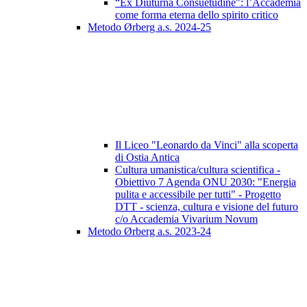
“Ex Diuturna Consuetudine": l’Accademia
come forma eterna dello spirito critico
Metodo Ørberg a.s. 2024-25
Il Liceo "Leonardo da Vinci" alla scoperta
di Ostia Antica
Cultura umanistica/cultura scientifica -
Obiettivo 7 Agenda ONU 2030: "Energia
pulita e accessibile per tutti" - Progetto
DTT - scienza, cultura e visione del futuro
c/o Accademia Vivarium Novum
Metodo Ørberg a.s. 2023-24