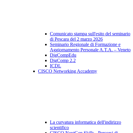
Comunicato stampa sull'esito del seminario
di Pescara del 2 marzo 2026
Seminario Regionale di Formazione e
Aggiornamento Personale A.T.A. – Veneto
DigCompEdu
DigComp 2.2
ICDL
CISCO Networking Accademy
La curvatura informatica dell'indirizzo
scientifico
CISCO NextGen Skills - Percorsi di