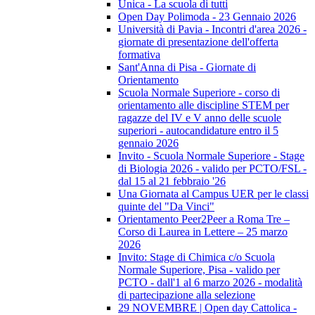
Unica - La scuola di tutti
Open Day Polimoda - 23 Gennaio 2026
Università di Pavia - Incontri d'area 2026 -
giornate di presentazione dell'offerta
formativa
Sant'Anna di Pisa - Giornate di
Orientamento
Scuola Normale Superiore - corso di
orientamento alle discipline STEM per
ragazze del IV e V anno delle scuole
superiori - autocandidature entro il 5
gennaio 2026
Invito - Scuola Normale Superiore - Stage
di Biologia 2026 - valido per PCTO/FSL -
dal 15 al 21 febbraio '26
Una Giornata al Campus UER per le classi
quinte del "Da Vinci"
Orientamento Peer2Peer a Roma Tre –
Corso di Laurea in Lettere – 25 marzo
2026
Invito: Stage di Chimica c/o Scuola
Normale Superiore, Pisa - valido per
PCTO - dall'1 al 6 marzo 2026 - modalità
di partecipazione alla selezione
29 NOVEMBRE | Open day Cattolica -