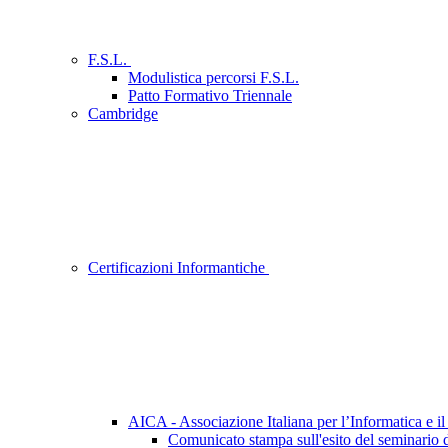
F.S.L.
Modulistica percorsi F.S.L.
Patto Formativo Triennale
Cambridge
Certificazioni Informantiche
AICA - Associazione Italiana per l’Informatica e 
Comunicato stampa sull'esito del seminario 