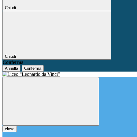
Chiudi
Chiudi
Conferma
Annulla
Conferma
close