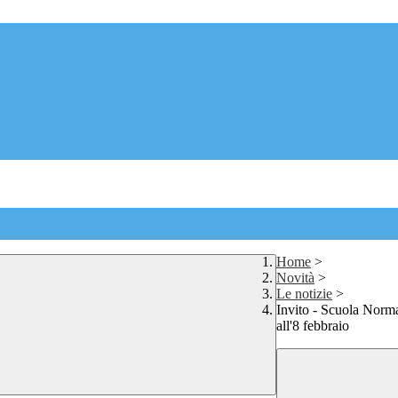
Home
>
Novità
>
Le notizie
>
Invito - Scuola Norma
all'8 febbraio