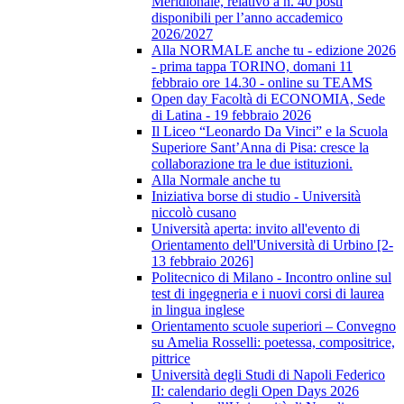
Meridionale, relativo a n. 40 posti
disponibili per l’anno accademico
2026/2027
Alla NORMALE anche tu - edizione 2026
- prima tappa TORINO, domani 11
febbraio ore 14.30 - online su TEAMS
Open day Facoltà di ECONOMIA, Sede
di Latina - 19 febbraio 2026
Il Liceo “Leonardo Da Vinci” e la Scuola
Superiore Sant’Anna di Pisa: cresce la
collaborazione tra le due istituzioni.
Alla Normale anche tu
Iniziativa borse di studio - Università
niccolò cusano
Università aperta: invito all'evento di
Orientamento dell'Università di Urbino [2-
13 febbraio 2026]
Politecnico di Milano - Incontro online sul
test di ingegneria e i nuovi corsi di laurea
in lingua inglese
Orientamento scuole superiori – Convegno
su Amelia Rosselli: poetessa, compositrice,
pittrice
Università degli Studi di Napoli Federico
II: calendario degli Open Days 2026