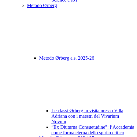
Metodo Ørberg
Metodo Ørberg a.s. 2025-26
Le classi Ørberg in visita presso Villa
Adriana con i maestri del Vivarium
Novum
“Ex Diuturna Consuetudine": l’Accademia
come forma eterna dello spirito critico