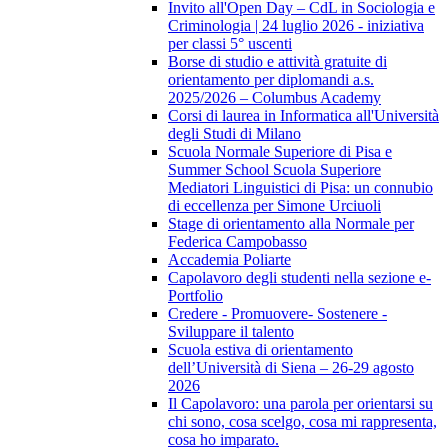
Invito all'Open Day – CdL in Sociologia e
Criminologia | 24 luglio 2026 - iniziativa
per classi 5° uscenti
Borse di studio e attività gratuite di
orientamento per diplomandi a.s.
2025/2026 – Columbus Academy
Corsi di laurea in Informatica all'Università
degli Studi di Milano
Scuola Normale Superiore di Pisa e
Summer School Scuola Superiore
Mediatori Linguistici di Pisa: un connubio
di eccellenza per Simone Urciuoli
Stage di orientamento alla Normale per
Federica Campobasso
Accademia Poliarte
Capolavoro degli studenti nella sezione e-
Portfolio
Credere - Promuovere- Sostenere -
Sviluppare il talento
Scuola estiva di orientamento
dell’Università di Siena – 26-29 agosto
2026
Il Capolavoro: una parola per orientarsi su
chi sono, cosa scelgo, cosa mi rappresenta,
cosa ho imparato.