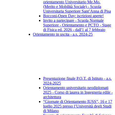
orientamento Universitario Me.Mo.
(Merito e Mobilità Sociale) - Scuola
Universitaria Superiore Sant’Anna di Pisa
Bocconi-Open Day: iscrizioni aperte!
Invito a partecipare - Scuola Normale
Superiore - Orientamento e PCTO - Stage
di Fisica ed. 2026 - dall'1 al 7 febbraio
Orientamento in uscita - a.s. 2024-25
Presentazione finale P.O.T. di Istituto - a.s.
2024-2025
Orientamento universitario neodiplomati
2025 - Corso di laurea in Ingegneria edile -
architettura
“Giornate di Orientamento IUSS”, 16 e 17
luglio 2025 presso l’Università degli Studi
di Milano