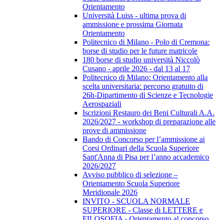
Orientamento
Università Luiss - ultima prova di
ammissione e prossima Giornata
Orientamento
Politecnico di Milano - Polo di Cremona:
borse di studio per le future matricole
180 borse di studio università Niccolò
Cusano - aprile 2026 - dal 13 al 17
Politecnico di Milano: Orientamento alla
scelta universitaria: percorso gratuito di
26h-Dipartimento di Scienze e Tecnologie
Aerospaziali
Iscrizioni Restauro dei Beni Culturali A.A.
2026/2027 - workshop di preparazione alle
prove di ammissione
Bando di Concorso per l’ammissione ai
Corsi Ordinari della Scuola Superiore
Sant'Anna di Pisa per l’anno accademico
2026/2027
Avviso pubblico di selezione –
Orientamento Scuola Superiore
Meridionale 2026
INVITO - SCUOLA NORMALE
SUPERIORE - Classe di LETTERE e
FILOSOFIA - Orientamento al concorso