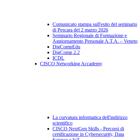
Comunicato stampa sull'esito del seminario
di Pescara del 2 marzo 2026
Seminario Regionale di Formazione e
Aggiornamento Personale A.T.A. – Veneto
DigCompEdu
DigComp 2.2
ICDL
CISCO Networking Accademy
La curvatura informatica dell'indirizzo
scientifico
CISCO NextGen Skills - Percorsi di
certificazione in Cybersecurity, Data
Science e IoT