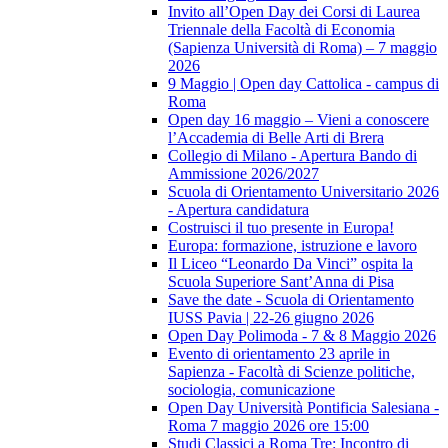
Invito all’Open Day dei Corsi di Laurea
Triennale della Facoltà di Economia
(Sapienza Università di Roma) – 7 maggio
2026
9 Maggio | Open day Cattolica - campus di
Roma
Open day 16 maggio – Vieni a conoscere
l’Accademia di Belle Arti di Brera
Collegio di Milano - Apertura Bando di
Ammissione 2026/2027
Scuola di Orientamento Universitario 2026
- Apertura candidatura
Costruisci il tuo presente in Europa!
Europa: formazione, istruzione e lavoro
Il Liceo “Leonardo Da Vinci” ospita la
Scuola Superiore Sant’Anna di Pisa
Save the date - Scuola di Orientamento
IUSS Pavia | 22-26 giugno 2026
Open Day Polimoda - 7 & 8 Maggio 2026
Evento di orientamento 23 aprile in
Sapienza - Facoltà di Scienze politiche,
sociologia, comunicazione
Open Day Università Pontificia Salesiana -
Roma 7 maggio 2026 ore 15:00
Studi Classici a Roma Tre: Incontro di