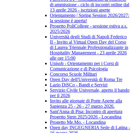
di ammissione - ciclo di incontri online dal
13 aprile 2026 - iscrizioni aperte
Orientamento | Spring Session 2026/2027:
la sessione è aperta!
Progetto PoliCollege - sessione estiva a.s.
2025/2026
Università degli Studi di Napoli Federico
II - Invito al Virtual Open Day del Corso
di Laurea Triennale Professionalizzante in
Hospitality Management - 23 aprile 2026
alle ore 15:00
Unisob - Orientamento per i Corsi di
Comunicazione e di Psicologia
Concorso Scuole Militari
Open Day dell'Università di Roma Tre
Lazio DiSCo - Bandi e Servizi
Servizio Civile Universale, aperto il bando
per il 2026
Invito alle giornate di Porte Aperte alla
Sapienza 25 - 26 - 27 marzo 2026.
Sant'Anna di Pisa: Incontro di apertura
Progetto Stem 2025/2026 - Locandina
Progetto Me.Mo. - Locandina
Open day INGEGNERIA Sede di Latina -
16 marzo 2026