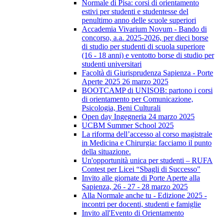
Normale di Pisa: corsi di orientamento
estivi per studenti e studentesse del
penultimo anno delle scuole superiori
Accademia Vivarium Novum - Bando di
concorso, a.a. 2025-2026, per dieci borse
di studio per studenti di scuola superiore
(16 - 18 anni) e ventotto borse di studio per
studenti universitari
Facoltà di Giurisprudenza Sapienza - Porte
Aperte 2025 26 marzo 2025
BOOTCAMP di UNISOB: partono i corsi
di orientamento per Comunicazione,
Psicologia, Beni Culturali
Open day Ingegneria 24 marzo 2025
UCBM Summer School 2025
La riforma dell’accesso al corso magistrale
in Medicina e Chirurgia: facciamo il punto
della situazione.
Un'opportunità unica per studenti – RUFA
Contest per Licei “Sbagli di Successo"
Invito alle giornate di Porte Aperte alla
Sapienza, 26 - 27 - 28 marzo 2025
Alla Normale anche tu - Edizione 2025 -
incontri per docenti, studenti e famiglie
Invito all'Evento di Orientamento