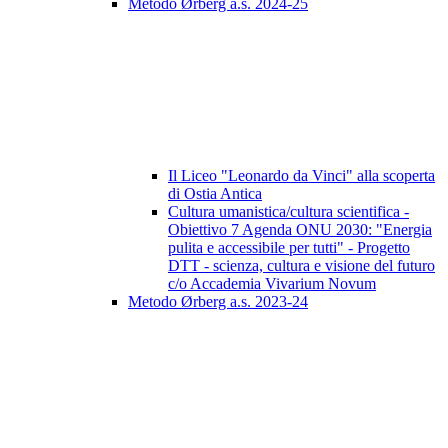
Metodo Ørberg a.s. 2024-25
Il Liceo "Leonardo da Vinci" alla scoperta
di Ostia Antica
Cultura umanistica/cultura scientifica -
Obiettivo 7 Agenda ONU 2030: "Energia
pulita e accessibile per tutti" - Progetto
DTT - scienza, cultura e visione del futuro
c/o Accademia Vivarium Novum
Metodo Ørberg a.s. 2023-24