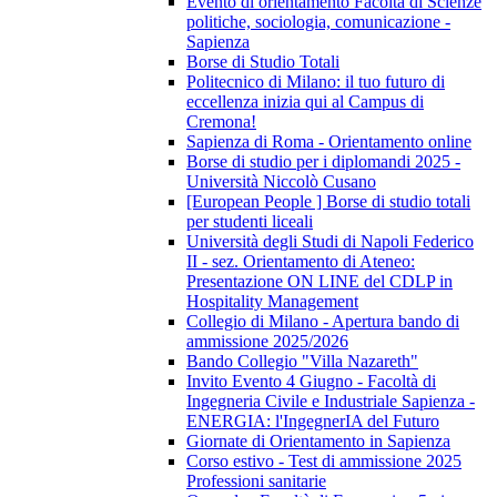
Evento di orientamento Facoltà di Scienze
politiche, sociologia, comunicazione -
Sapienza
Borse di Studio Totali
Politecnico di Milano: il tuo futuro di
eccellenza inizia qui al Campus di
Cremona!
Sapienza di Roma - Orientamento online
Borse di studio per i diplomandi 2025 -
Università Niccolò Cusano
[European People ] Borse di studio totali
per studenti liceali
Università degli Studi di Napoli Federico
II - sez. Orientamento di Ateneo:
Presentazione ON LINE del CDLP in
Hospitality Management
Collegio di Milano - Apertura bando di
ammissione 2025/2026
Bando Collegio "Villa Nazareth"
Invito Evento 4 Giugno - Facoltà di
Ingegneria Civile e Industriale Sapienza -
ENERGIA: l'IngegnerIA del Futuro
Giornate di Orientamento in Sapienza
Corso estivo - Test di ammissione 2025
Professioni sanitarie