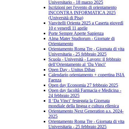
Universitario - 18 marzo 2025
Iscrizioni per l'evento di orientamento
INCONTRA INFORMATICA 2025
(Università di Pisa)
Vanvitelli Orienta 2025 a Caserta giovedì
10 e venerdì 11 aprile
Porte Sempre Aperte Sapienza
Alma Mater Studiorum - Giornate di
Orientamento
Orientamento Roma Tre - Giornata di vita
Universitaria - 25 febbraio 2025
Scuola - Università - Lavoro: il febbraio
dell’Orientamento al ‘Da Vinci’
Open Day - Unitus Dibas
Calendario orientamento + copertina ISIA
Faenza
Open day Economia 27 febbraio 2025
Open day facoltà Farmacia e Medicina -
24 febbraio 2025
Il ‘Da Vinci’ festeggia la Giornata
mondiale della lingua e cultura ellenica
Orientamento Next Generation a.s. 2024-
2025
Orientamento Roma Tre - Giornata di vita
Universitaria - 25 febbraio 2025