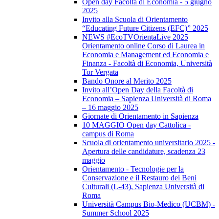
Open day Facoltà di Economia - 5 giugno
2025
Invito alla Scuola di Orientamento
“Educating Future Citizens (EFC)” 2025
NEWS #EcoTVOrientaLive 2025
Orientamento online Corso di Laurea in
Economia e Management ed Economia e
Finanza - Facoltà di Economia, Università
Tor Vergata
Bando Onore al Merito 2025
Invito all’Open Day della Facoltà di
Economia – Sapienza Università di Roma
– 16 maggio 2025
Giornate di Orientamento in Sapienza
10 MAGGIO Open day Cattolica -
campus di Roma
Scuola di orientamento universitario 2025 -
Apertura delle candidature, scadenza 23
maggio
Orientamento - Tecnologie per la
Conservazione e il Restauro dei Beni
Culturali (L-43), Sapienza Università di
Roma
Università Campus Bio-Medico (UCBM) -
Summer School 2025