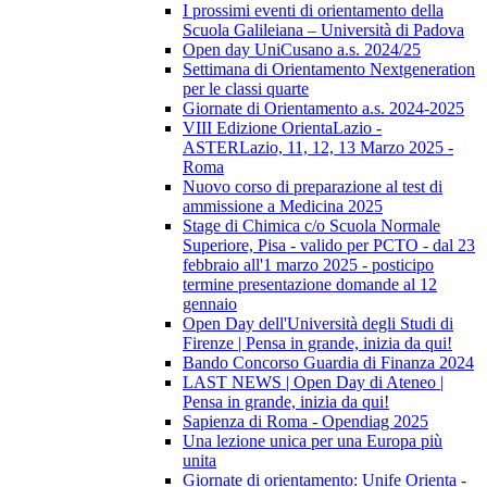
I prossimi eventi di orientamento della
Scuola Galileiana – Università di Padova
Open day UniCusano a.s. 2024/25
Settimana di Orientamento Nextgeneration
per le classi quarte
Giornate di Orientamento a.s. 2024-2025
VIII Edizione OrientaLazio -
ASTERLazio, 11, 12, 13 Marzo 2025 -
Roma
Nuovo corso di preparazione al test di
ammissione a Medicina 2025
Stage di Chimica c/o Scuola Normale
Superiore, Pisa - valido per PCTO - dal 23
febbraio all'1 marzo 2025 - posticipo
termine presentazione domande al 12
gennaio
Open Day dell'Università degli Studi di
Firenze | Pensa in grande, inizia da qui!
Bando Concorso Guardia di Finanza 2024
LAST NEWS | Open Day di Ateneo |
Pensa in grande, inizia da qui!
Sapienza di Roma - Opendiag 2025
Una lezione unica per una Europa più
unita
Giornate di orientamento: Unife Orienta -