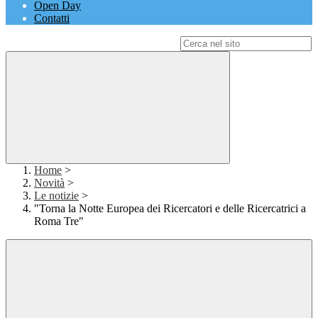
Open Day
Contatti
Campo di ricerca per le pagine del sito
Home
>
Novità
>
Le notizie
>
"Torna la Notte Europea dei Ricercatori e delle Ricercatrici a
Roma Tre"