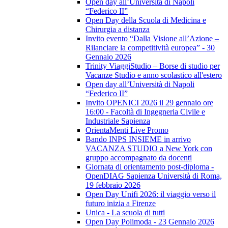
Open day all’Università di Napoli
“Federico II”
Open Day della Scuola di Medicina e
Chirurgia a distanza
Invito evento “Dalla Visione all’Azione –
Rilanciare la competitività europea” - 30
Gennaio 2026
Trinity ViaggiStudio – Borse di studio per
Vacanze Studio e anno scolastico all'estero
Open day all’Università di Napoli
“Federico II”
Invito OPENICI 2026 il 29 gennaio ore
16:00 - Facoltà di Ingegneria Civile e
Industriale Sapienza
OrientaMenti Live Promo
Bando INPS INSIEME in arrivo
VACANZA STUDIO a New York con
gruppo accompagnato da docenti
Giornata di orientamento post-diploma -
OpenDIAG Sapienza Università di Roma,
19 febbraio 2026
Open Day Unifi 2026: il viaggio verso il
futuro inizia a Firenze
Unica - La scuola di tutti
Open Day Polimoda - 23 Gennaio 2026