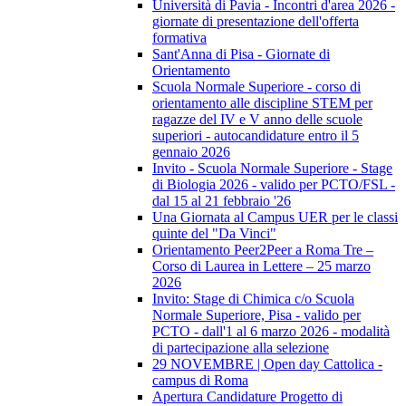
Università di Pavia - Incontri d'area 2026 -
giornate di presentazione dell'offerta
formativa
Sant'Anna di Pisa - Giornate di
Orientamento
Scuola Normale Superiore - corso di
orientamento alle discipline STEM per
ragazze del IV e V anno delle scuole
superiori - autocandidature entro il 5
gennaio 2026
Invito - Scuola Normale Superiore - Stage
di Biologia 2026 - valido per PCTO/FSL -
dal 15 al 21 febbraio '26
Una Giornata al Campus UER per le classi
quinte del "Da Vinci"
Orientamento Peer2Peer a Roma Tre –
Corso di Laurea in Lettere – 25 marzo
2026
Invito: Stage di Chimica c/o Scuola
Normale Superiore, Pisa - valido per
PCTO - dall'1 al 6 marzo 2026 - modalità
di partecipazione alla selezione
29 NOVEMBRE | Open day Cattolica -
campus di Roma
Apertura Candidature Progetto di