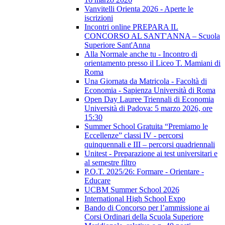
Vanvitelli Orienta 2026 - Aperte le
iscrizioni
Incontri online PREPARA IL
CONCORSO AL SANT'ANNA – Scuola
Superiore Sant'Anna
Alla Normale anche tu - Incontro di
orientamento presso il Liceo T. Mamiani di
Roma
Una Giornata da Matricola - Facoltà di
Economia - Sapienza Università di Roma
Open Day Lauree Triennali di Economia
Università di Padova: 5 marzo 2026, ore
15:30
Summer School Gratuita “Premiamo le
Eccellenze” classi IV - percorsi
quinquennali e III – percorsi quadriennali
Unitest - Preparazione ai test universitari e
al semestre filtro
P.O.T. 2025/26: Formare - Orientare -
Educare
UCBM Summer School 2026
International High School Expo
Bando di Concorso per l’ammissione ai
Corsi Ordinari della Scuola Superiore