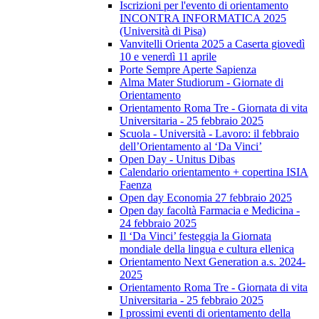
Iscrizioni per l'evento di orientamento
INCONTRA INFORMATICA 2025
(Università di Pisa)
Vanvitelli Orienta 2025 a Caserta giovedì
10 e venerdì 11 aprile
Porte Sempre Aperte Sapienza
Alma Mater Studiorum - Giornate di
Orientamento
Orientamento Roma Tre - Giornata di vita
Universitaria - 25 febbraio 2025
Scuola - Università - Lavoro: il febbraio
dell’Orientamento al ‘Da Vinci’
Open Day - Unitus Dibas
Calendario orientamento + copertina ISIA
Faenza
Open day Economia 27 febbraio 2025
Open day facoltà Farmacia e Medicina -
24 febbraio 2025
Il ‘Da Vinci’ festeggia la Giornata
mondiale della lingua e cultura ellenica
Orientamento Next Generation a.s. 2024-
2025
Orientamento Roma Tre - Giornata di vita
Universitaria - 25 febbraio 2025
I prossimi eventi di orientamento della