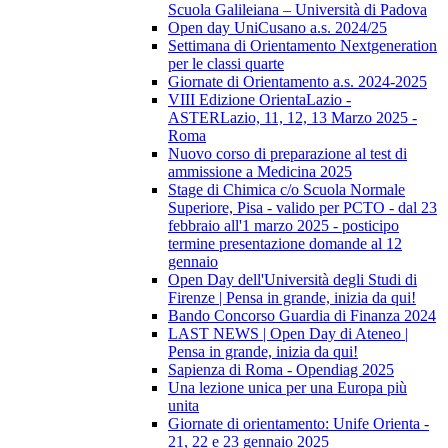
Scuola Galileiana – Università di Padova
Open day UniCusano a.s. 2024/25
Settimana di Orientamento Nextgeneration
per le classi quarte
Giornate di Orientamento a.s. 2024-2025
VIII Edizione OrientaLazio -
ASTERLazio, 11, 12, 13 Marzo 2025 -
Roma
Nuovo corso di preparazione al test di
ammissione a Medicina 2025
Stage di Chimica c/o Scuola Normale
Superiore, Pisa - valido per PCTO - dal 23
febbraio all'1 marzo 2025 - posticipo
termine presentazione domande al 12
gennaio
Open Day dell'Università degli Studi di
Firenze | Pensa in grande, inizia da qui!
Bando Concorso Guardia di Finanza 2024
LAST NEWS | Open Day di Ateneo |
Pensa in grande, inizia da qui!
Sapienza di Roma - Opendiag 2025
Una lezione unica per una Europa più
unita
Giornate di orientamento: Unife Orienta -
21, 22 e 23 gennaio 2025