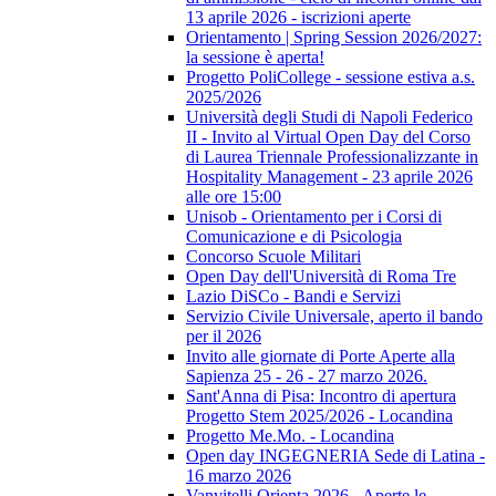
13 aprile 2026 - iscrizioni aperte
Orientamento | Spring Session 2026/2027:
la sessione è aperta!
Progetto PoliCollege - sessione estiva a.s.
2025/2026
Università degli Studi di Napoli Federico
II - Invito al Virtual Open Day del Corso
di Laurea Triennale Professionalizzante in
Hospitality Management - 23 aprile 2026
alle ore 15:00
Unisob - Orientamento per i Corsi di
Comunicazione e di Psicologia
Concorso Scuole Militari
Open Day dell'Università di Roma Tre
Lazio DiSCo - Bandi e Servizi
Servizio Civile Universale, aperto il bando
per il 2026
Invito alle giornate di Porte Aperte alla
Sapienza 25 - 26 - 27 marzo 2026.
Sant'Anna di Pisa: Incontro di apertura
Progetto Stem 2025/2026 - Locandina
Progetto Me.Mo. - Locandina
Open day INGEGNERIA Sede di Latina -
16 marzo 2026
Vanvitelli Orienta 2026 - Aperte le