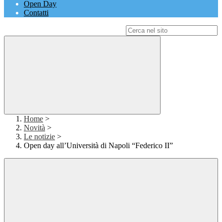
Open Day
Contatti
Campo di ricerca per le pagine del sito
Home
>
Novità
>
Le notizie
>
Open day all’Università di Napoli “Federico II”