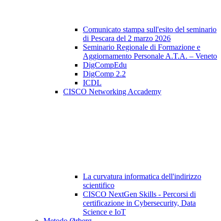
Comunicato stampa sull'esito del seminario
di Pescara del 2 marzo 2026
Seminario Regionale di Formazione e
Aggiornamento Personale A.T.A. – Veneto
DigCompEdu
DigComp 2.2
ICDL
CISCO Networking Accademy
La curvatura informatica dell'indirizzo
scientifico
CISCO NextGen Skills - Percorsi di
certificazione in Cybersecurity, Data
Science e IoT
Metodo Ørberg