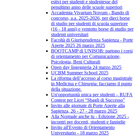
estivi per studenti e studentesse del
penultimo anno delle scuole superiori
Accademia Vivarium Novum - Bando di
concorso, a.a. 2025-2026, per dieci borse
di studio per studenti di scuola superiore
(16 - 18 anni) e ventotto borse di studio per
studenti universitari
Facoltà di Giurisprudenza Sapienza - Porte
Aperte 2025 26 marzo 2025
BOOTCAMP di UNISOB: partono i corsi
di orientamento per Comunicazione,
Psicologia, Beni Culturali
Open day Ingegneria 24 marzo 2025
UCBM Summer School 2025
La riforma dell’accesso al corso magistrale
in Medicina e Chirurgia: facciamo il punto
della situazione.
Un'opportunità unica per studenti – RUFA
Contest per Licei “Sbagli di Successo"
Invito alle giornate di Porte Aperte alla
Sapienza, 26 - 27 - 28 marzo 2025
Alla Normale anche tu - Edizione 2025 -
incontri per docenti, studenti e famiglie
Invito all'Evento di Orientamento
Universitario - 18 marzo 2025