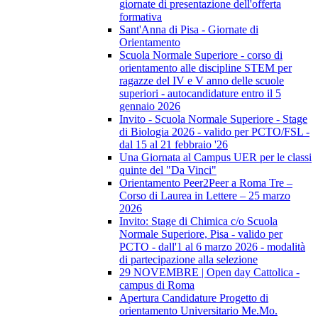
giornate di presentazione dell'offerta
formativa
Sant'Anna di Pisa - Giornate di
Orientamento
Scuola Normale Superiore - corso di
orientamento alle discipline STEM per
ragazze del IV e V anno delle scuole
superiori - autocandidature entro il 5
gennaio 2026
Invito - Scuola Normale Superiore - Stage
di Biologia 2026 - valido per PCTO/FSL -
dal 15 al 21 febbraio '26
Una Giornata al Campus UER per le classi
quinte del "Da Vinci"
Orientamento Peer2Peer a Roma Tre –
Corso di Laurea in Lettere – 25 marzo
2026
Invito: Stage di Chimica c/o Scuola
Normale Superiore, Pisa - valido per
PCTO - dall'1 al 6 marzo 2026 - modalità
di partecipazione alla selezione
29 NOVEMBRE | Open day Cattolica -
campus di Roma
Apertura Candidature Progetto di
orientamento Universitario Me.Mo.