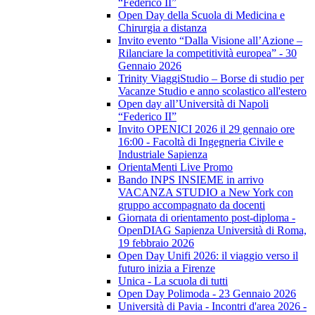
“Federico II”
Open Day della Scuola di Medicina e
Chirurgia a distanza
Invito evento “Dalla Visione all’Azione –
Rilanciare la competitività europea” - 30
Gennaio 2026
Trinity ViaggiStudio – Borse di studio per
Vacanze Studio e anno scolastico all'estero
Open day all’Università di Napoli
“Federico II”
Invito OPENICI 2026 il 29 gennaio ore
16:00 - Facoltà di Ingegneria Civile e
Industriale Sapienza
OrientaMenti Live Promo
Bando INPS INSIEME in arrivo
VACANZA STUDIO a New York con
gruppo accompagnato da docenti
Giornata di orientamento post-diploma -
OpenDIAG Sapienza Università di Roma,
19 febbraio 2026
Open Day Unifi 2026: il viaggio verso il
futuro inizia a Firenze
Unica - La scuola di tutti
Open Day Polimoda - 23 Gennaio 2026
Università di Pavia - Incontri d'area 2026 -