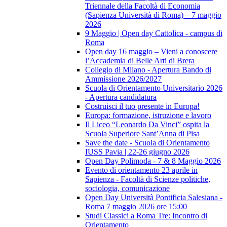
Triennale della Facoltà di Economia
(Sapienza Università di Roma) – 7 maggio
2026
9 Maggio | Open day Cattolica - campus di
Roma
Open day 16 maggio – Vieni a conoscere
l’Accademia di Belle Arti di Brera
Collegio di Milano - Apertura Bando di
Ammissione 2026/2027
Scuola di Orientamento Universitario 2026
- Apertura candidatura
Costruisci il tuo presente in Europa!
Europa: formazione, istruzione e lavoro
Il Liceo “Leonardo Da Vinci” ospita la
Scuola Superiore Sant’Anna di Pisa
Save the date - Scuola di Orientamento
IUSS Pavia | 22-26 giugno 2026
Open Day Polimoda - 7 & 8 Maggio 2026
Evento di orientamento 23 aprile in
Sapienza - Facoltà di Scienze politiche,
sociologia, comunicazione
Open Day Università Pontificia Salesiana -
Roma 7 maggio 2026 ore 15:00
Studi Classici a Roma Tre: Incontro di
Orientamento