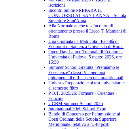
iscrizioni
Incontri online PREPARA IL
CONCORSO AL SANT'ANNA – Scuola
Superiore Sant'Anna
Alla Normale anche tu - Incontro di
orientamento presso il Liceo T. Mamiani di
Roma
Una Giornata da Matricola - Facoltà di
Economia - Sapienza Università di Roma
Open Day Lauree Triennali di Economia
Università di Padova: 5 marzo 2026, ore
15:30
Summer School Gratuita “Premiamo le
Eccellenze” classi IV - percorsi
quinquennali e III – percorsi quadriennali
Unitest - Preparazione ai test universitari e
al semestre filtro
P.O.T. 2025/26: Formare - Orientare -
Educare
UCBM Summer School 2026
International High School Expo
Bando di Concorso per l’ammissione ai
Corsi Ordinari della Scuola Superiore
Meridionale, relativo a n. 40 posti