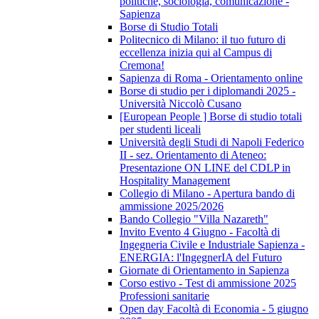
politiche, sociologia, comunicazione -
Sapienza
Borse di Studio Totali
Politecnico di Milano: il tuo futuro di
eccellenza inizia qui al Campus di
Cremona!
Sapienza di Roma - Orientamento online
Borse di studio per i diplomandi 2025 -
Università Niccolò Cusano
[European People ] Borse di studio totali
per studenti liceali
Università degli Studi di Napoli Federico
II - sez. Orientamento di Ateneo:
Presentazione ON LINE del CDLP in
Hospitality Management
Collegio di Milano - Apertura bando di
ammissione 2025/2026
Bando Collegio "Villa Nazareth"
Invito Evento 4 Giugno - Facoltà di
Ingegneria Civile e Industriale Sapienza -
ENERGIA: l'IngegnerIA del Futuro
Giornate di Orientamento in Sapienza
Corso estivo - Test di ammissione 2025
Professioni sanitarie
Open day Facoltà di Economia - 5 giugno