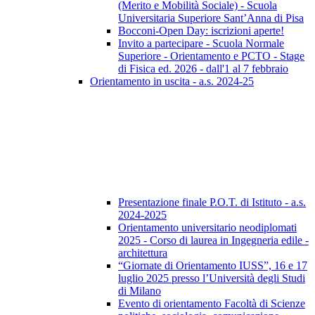
(Merito e Mobilità Sociale) - Scuola
Universitaria Superiore Sant’Anna di Pisa
Bocconi-Open Day: iscrizioni aperte!
Invito a partecipare - Scuola Normale
Superiore - Orientamento e PCTO - Stage
di Fisica ed. 2026 - dall'1 al 7 febbraio
Orientamento in uscita - a.s. 2024-25
Presentazione finale P.O.T. di Istituto - a.s.
2024-2025
Orientamento universitario neodiplomati
2025 - Corso di laurea in Ingegneria edile -
architettura
“Giornate di Orientamento IUSS”, 16 e 17
luglio 2025 presso l’Università degli Studi
di Milano
Evento di orientamento Facoltà di Scienze