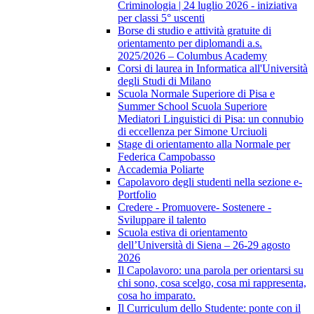
Criminologia | 24 luglio 2026 - iniziativa
per classi 5° uscenti
Borse di studio e attività gratuite di
orientamento per diplomandi a.s.
2025/2026 – Columbus Academy
Corsi di laurea in Informatica all'Università
degli Studi di Milano
Scuola Normale Superiore di Pisa e
Summer School Scuola Superiore
Mediatori Linguistici di Pisa: un connubio
di eccellenza per Simone Urciuoli
Stage di orientamento alla Normale per
Federica Campobasso
Accademia Poliarte
Capolavoro degli studenti nella sezione e-
Portfolio
Credere - Promuovere- Sostenere -
Sviluppare il talento
Scuola estiva di orientamento
dell’Università di Siena – 26-29 agosto
2026
Il Capolavoro: una parola per orientarsi su
chi sono, cosa scelgo, cosa mi rappresenta,
cosa ho imparato.
Il Curriculum dello Studente: ponte con il