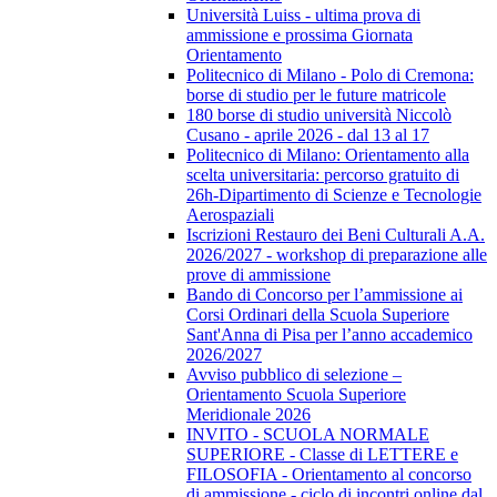
Università Luiss - ultima prova di
ammissione e prossima Giornata
Orientamento
Politecnico di Milano - Polo di Cremona:
borse di studio per le future matricole
180 borse di studio università Niccolò
Cusano - aprile 2026 - dal 13 al 17
Politecnico di Milano: Orientamento alla
scelta universitaria: percorso gratuito di
26h-Dipartimento di Scienze e Tecnologie
Aerospaziali
Iscrizioni Restauro dei Beni Culturali A.A.
2026/2027 - workshop di preparazione alle
prove di ammissione
Bando di Concorso per l’ammissione ai
Corsi Ordinari della Scuola Superiore
Sant'Anna di Pisa per l’anno accademico
2026/2027
Avviso pubblico di selezione –
Orientamento Scuola Superiore
Meridionale 2026
INVITO - SCUOLA NORMALE
SUPERIORE - Classe di LETTERE e
FILOSOFIA - Orientamento al concorso
di ammissione - ciclo di incontri online dal