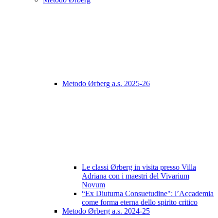
Metodo Ørberg a.s. 2025-26
Le classi Ørberg in visita presso Villa
Adriana con i maestri del Vivarium
Novum
“Ex Diuturna Consuetudine": l’Accademia
come forma eterna dello spirito critico
Metodo Ørberg a.s. 2024-25