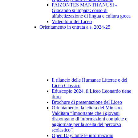
PAIZONTES MANTHANUSI -
Giocando si impara: corso di
alfabetizzazione di lingua e cultura greca
Video tour del Liceo
Orientamento in entrata a.s. 2024-25
Il rilancio delle Humanae Litterae e del
Liceo Classico
Eduscopio 2024, il Liceo Leonardo tiene
duro
Brochure di presentazione del Liceo
Orientamento, la lettera del Ministro
Valditara “Importante che i giovani
dispongano di informazioni complete e
aggiornate per la scelta del percorso
scolastico”
Open Day: tutte le informazioni