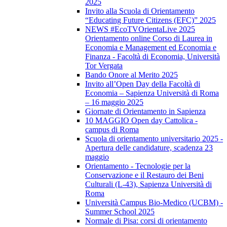
2025
Invito alla Scuola di Orientamento
“Educating Future Citizens (EFC)” 2025
NEWS #EcoTVOrientaLive 2025
Orientamento online Corso di Laurea in
Economia e Management ed Economia e
Finanza - Facoltà di Economia, Università
Tor Vergata
Bando Onore al Merito 2025
Invito all’Open Day della Facoltà di
Economia – Sapienza Università di Roma
– 16 maggio 2025
Giornate di Orientamento in Sapienza
10 MAGGIO Open day Cattolica -
campus di Roma
Scuola di orientamento universitario 2025 -
Apertura delle candidature, scadenza 23
maggio
Orientamento - Tecnologie per la
Conservazione e il Restauro dei Beni
Culturali (L-43), Sapienza Università di
Roma
Università Campus Bio-Medico (UCBM) -
Summer School 2025
Normale di Pisa: corsi di orientamento