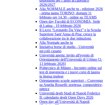
disponibili per l’anno accademico
2026/2027
Alla NORMALE anche tu - edizione 2026
- prima tappa TORINO, domani 11
febbraio ore 14.30 - online su TEAMS
Open day Facoltà di ECONOMIA, Sede
di Latina - 19 febbraio 2026
Il Liceo “Leonardo Da Vinci” e la Scuola
Superiore Sant’Anna di Pisa: cresce la
collaborazione tra le due istituzioni.
Alla Normale anche tu
Iniziativa borse di studio - Università
niccolò cusano
Università aperta: invito all'evento di
Orientamento dell'Università di Urbino [2-
13 febbraio 2026]
Politecnico di Milano - Incontro online sul
test di ingegneria e i nuovi corsi di laurea
in lingua inglese
Orientamento scuole superiori – Convegno
su Amelia Rosselli: poetessa, compositrice,
pittrice
Università degli Studi di Napoli Federico
II: calendario degli Open Days 2026
Open day all’Università di Napoli