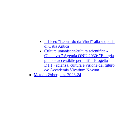
Il Liceo "Leonardo da Vinci" alla scoperta
di Ostia Antica
Cultura umanistica/cultura scientifica -
Obiettivo 7 Agenda ONU 2030: "Energia
pulita e accessibile per tutti" - Progetto
DTT - scienza, cultura e visione del futuro
c/o Accademia Vivarium Novum
Metodo Ørberg a.s. 2023-24