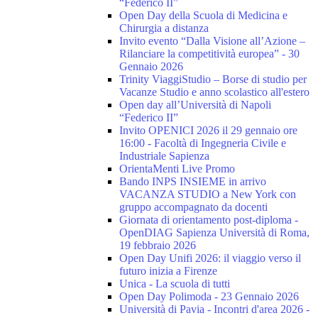
“Federico II”
Open Day della Scuola di Medicina e
Chirurgia a distanza
Invito evento “Dalla Visione all’Azione –
Rilanciare la competitività europea” - 30
Gennaio 2026
Trinity ViaggiStudio – Borse di studio per
Vacanze Studio e anno scolastico all'estero
Open day all’Università di Napoli
“Federico II”
Invito OPENICI 2026 il 29 gennaio ore
16:00 - Facoltà di Ingegneria Civile e
Industriale Sapienza
OrientaMenti Live Promo
Bando INPS INSIEME in arrivo
VACANZA STUDIO a New York con
gruppo accompagnato da docenti
Giornata di orientamento post-diploma -
OpenDIAG Sapienza Università di Roma,
19 febbraio 2026
Open Day Unifi 2026: il viaggio verso il
futuro inizia a Firenze
Unica - La scuola di tutti
Open Day Polimoda - 23 Gennaio 2026
Università di Pavia - Incontri d'area 2026 -