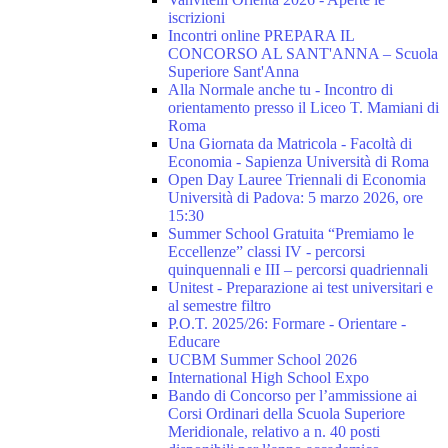
iscrizioni
Incontri online PREPARA IL
CONCORSO AL SANT'ANNA – Scuola
Superiore Sant'Anna
Alla Normale anche tu - Incontro di
orientamento presso il Liceo T. Mamiani di
Roma
Una Giornata da Matricola - Facoltà di
Economia - Sapienza Università di Roma
Open Day Lauree Triennali di Economia
Università di Padova: 5 marzo 2026, ore
15:30
Summer School Gratuita “Premiamo le
Eccellenze” classi IV - percorsi
quinquennali e III – percorsi quadriennali
Unitest - Preparazione ai test universitari e
al semestre filtro
P.O.T. 2025/26: Formare - Orientare -
Educare
UCBM Summer School 2026
International High School Expo
Bando di Concorso per l’ammissione ai
Corsi Ordinari della Scuola Superiore
Meridionale, relativo a n. 40 posti