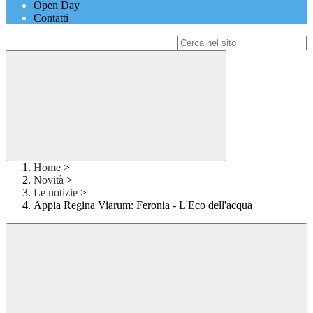
Open Day
Contatti
Campo di ricerca per le pagine del sito
Home
>
Novità
>
Le notizie
>
Appia Regina Viarum: Feronia - L'Eco dell'acqua