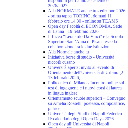
disponibili per l’anno accademico
2026/2027
Alla NORMALE anche tu - edizione 2026
- prima tappa TORINO, domani 11
febbraio ore 14.30 - online su TEAMS
Open day Facoltà di ECONOMIA, Sede
di Latina - 19 febbraio 2026
Il Liceo “Leonardo Da Vinci” e la Scuola
Superiore Sant’Anna di Pisa: cresce la
collaborazione tra le due istituzioni.
Alla Normale anche tu
Iniziativa borse di studio - Università
niccolò cusano
Università aperta: invito all'evento di
Orientamento dell'Università di Urbino [2-
13 febbraio 2026]
Politecnico di Milano - Incontro online sul
test di ingegneria e i nuovi corsi di laurea
in lingua inglese
Orientamento scuole superiori – Convegno
su Amelia Rosselli: poetessa, compositrice,
pittrice
Università degli Studi di Napoli Federico
II: calendario degli Open Days 2026
Open day all’Università di Napoli