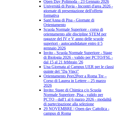
Open Day Polimoda - 23 Gennaio 2026
Università di Pavia - Incontri d'area 2026 -
giornate di presentazione dell'offerta
formativa
Sant'Anna di Pisa - Giornate di
Orientamento
Scuola Normale Superiore - corso di
orientamento alle discipline STEM per
ragazze del IV e V anno delle scuole
superiori - autocandidature entro il 5
gennaio 2026
Invito - Scuola Normale Superiore - Stage
di Biologia 2026 - valido per PCTO/FSL -
dal 15 al 21 febbraio '26
Una Giornata al Campus UER per le classi
quinte del "Da Vinci"
Orientamento Peer2Peer a Roma Tre –
Corso di Laurea in Lettere – 25 marzo
2026
Invito: Stage di Chimica c/o Scuola
Normale Superiore, Pisa - valido per
PCTO - dall'1 al 6 marzo 2026 - modalità
di partecipazione alla selezione
29 NOVEMBRE | Open day Cattolica -
campus di Roma