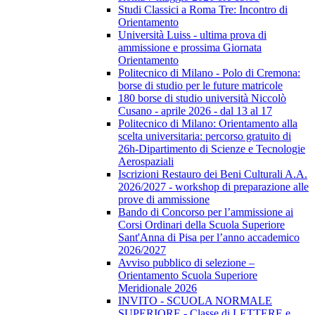
Studi Classici a Roma Tre: Incontro di
Orientamento
Università Luiss - ultima prova di
ammissione e prossima Giornata
Orientamento
Politecnico di Milano - Polo di Cremona:
borse di studio per le future matricole
180 borse di studio università Niccolò
Cusano - aprile 2026 - dal 13 al 17
Politecnico di Milano: Orientamento alla
scelta universitaria: percorso gratuito di
26h-Dipartimento di Scienze e Tecnologie
Aerospaziali
Iscrizioni Restauro dei Beni Culturali A.A.
2026/2027 - workshop di preparazione alle
prove di ammissione
Bando di Concorso per l’ammissione ai
Corsi Ordinari della Scuola Superiore
Sant'Anna di Pisa per l’anno accademico
2026/2027
Avviso pubblico di selezione –
Orientamento Scuola Superiore
Meridionale 2026
INVITO - SCUOLA NORMALE
SUPERIORE - Classe di LETTERE e