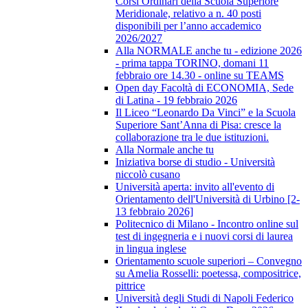
Corsi Ordinari della Scuola Superiore
Meridionale, relativo a n. 40 posti
disponibili per l’anno accademico
2026/2027
Alla NORMALE anche tu - edizione 2026
- prima tappa TORINO, domani 11
febbraio ore 14.30 - online su TEAMS
Open day Facoltà di ECONOMIA, Sede
di Latina - 19 febbraio 2026
Il Liceo “Leonardo Da Vinci” e la Scuola
Superiore Sant’Anna di Pisa: cresce la
collaborazione tra le due istituzioni.
Alla Normale anche tu
Iniziativa borse di studio - Università
niccolò cusano
Università aperta: invito all'evento di
Orientamento dell'Università di Urbino [2-
13 febbraio 2026]
Politecnico di Milano - Incontro online sul
test di ingegneria e i nuovi corsi di laurea
in lingua inglese
Orientamento scuole superiori – Convegno
su Amelia Rosselli: poetessa, compositrice,
pittrice
Università degli Studi di Napoli Federico