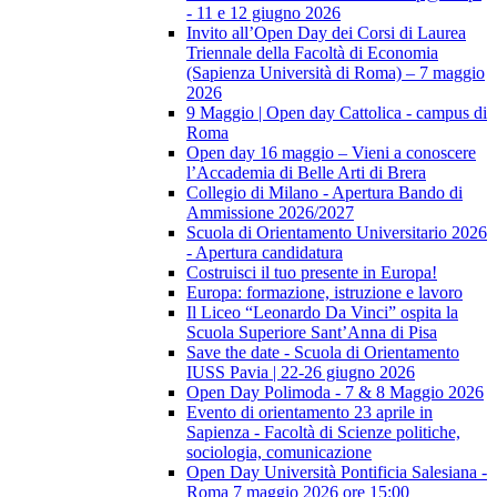
- 11 e 12 giugno 2026
Invito all’Open Day dei Corsi di Laurea
Triennale della Facoltà di Economia
(Sapienza Università di Roma) – 7 maggio
2026
9 Maggio | Open day Cattolica - campus di
Roma
Open day 16 maggio – Vieni a conoscere
l’Accademia di Belle Arti di Brera
Collegio di Milano - Apertura Bando di
Ammissione 2026/2027
Scuola di Orientamento Universitario 2026
- Apertura candidatura
Costruisci il tuo presente in Europa!
Europa: formazione, istruzione e lavoro
Il Liceo “Leonardo Da Vinci” ospita la
Scuola Superiore Sant’Anna di Pisa
Save the date - Scuola di Orientamento
IUSS Pavia | 22-26 giugno 2026
Open Day Polimoda - 7 & 8 Maggio 2026
Evento di orientamento 23 aprile in
Sapienza - Facoltà di Scienze politiche,
sociologia, comunicazione
Open Day Università Pontificia Salesiana -
Roma 7 maggio 2026 ore 15:00