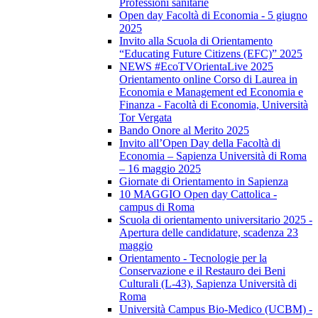
Professioni sanitarie
Open day Facoltà di Economia - 5 giugno
2025
Invito alla Scuola di Orientamento
“Educating Future Citizens (EFC)” 2025
NEWS #EcoTVOrientaLive 2025
Orientamento online Corso di Laurea in
Economia e Management ed Economia e
Finanza - Facoltà di Economia, Università
Tor Vergata
Bando Onore al Merito 2025
Invito all’Open Day della Facoltà di
Economia – Sapienza Università di Roma
– 16 maggio 2025
Giornate di Orientamento in Sapienza
10 MAGGIO Open day Cattolica -
campus di Roma
Scuola di orientamento universitario 2025 -
Apertura delle candidature, scadenza 23
maggio
Orientamento - Tecnologie per la
Conservazione e il Restauro dei Beni
Culturali (L-43), Sapienza Università di
Roma
Università Campus Bio-Medico (UCBM) -