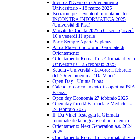
Invito all'Evento di Orientamento
Universitario - 18 marzo 2025
Iscrizioni per l'evento di orientamento
INCONTRA INFORMATICA 2025
(Università di Pisa)
Vanvitelli Orienta 2025 a Caserta giovedì
10 e venerdì 11 aprile
Porte Sempre Aperte Sapienza
Alma Mater Studiorum - Giornate di
Orientamento
Orientamento Roma Tre - Giornata di vita
Universitaria - 25 febbraio 2025
Scuola - Università - Lavoro: il febbraio
dell’Orientamento al ‘Da Vinci’
Open Day - Unitus Dibas
Calendario orientamento + copertina ISIA
Faenza
Open day Economia 27 febbraio 2025
Open day facoltà Farmacia e Medicina -
24 febbraio 2025
Il ‘Da Vinci’ festeggia la Giornata
mondiale della lingua e cultura ellenica
Orientamento Next Generation a.s. 2024-
2025
Orientamento Roma Tre - Giornata di vita