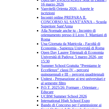
16 marzo 2026
Vanvitelli Orienta 2026 - Aperte le
iscrizioni
Incontri online PREPARA IL
CONCORSO AL SANT'ANNA – Scuola
Superiore Sant'Anna
Alla Normale anche tu - Incontro di
orientamento presso il Liceo T. Mamiani di
Roma
Una Giornata da Matricola - Facoltà di
Economia - Sapienza Università di Roma
Open Day Lauree Triennali di Economia
Università di Padova: 5 marzo 2026, ore
15:30
Summer School Gratuita “Premiamo le
Eccellenze” classi IV - percorsi
quinquennali e III – percorsi quadriennali
Unitest - Preparazione ai test universitari e
al semestre filtro
P.O.T. 2025/26: Formare - Orientare -
Educare
UCBM Summer School 2026
International High School Expo
Bando di Concorso per l’ammissione ai