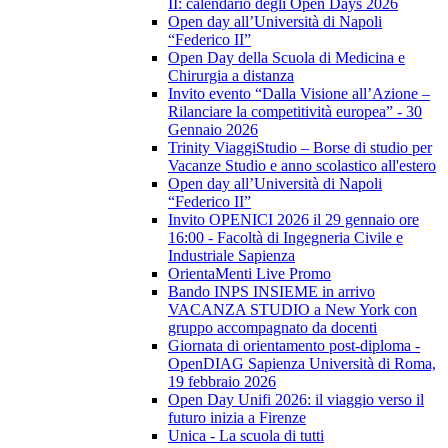
II: calendario degli Open Days 2026
Open day all’Università di Napoli
“Federico II”
Open Day della Scuola di Medicina e
Chirurgia a distanza
Invito evento “Dalla Visione all’Azione –
Rilanciare la competitività europea” - 30
Gennaio 2026
Trinity ViaggiStudio – Borse di studio per
Vacanze Studio e anno scolastico all'estero
Open day all’Università di Napoli
“Federico II”
Invito OPENICI 2026 il 29 gennaio ore
16:00 - Facoltà di Ingegneria Civile e
Industriale Sapienza
OrientaMenti Live Promo
Bando INPS INSIEME in arrivo
VACANZA STUDIO a New York con
gruppo accompagnato da docenti
Giornata di orientamento post-diploma -
OpenDIAG Sapienza Università di Roma,
19 febbraio 2026
Open Day Unifi 2026: il viaggio verso il
futuro inizia a Firenze
Unica - La scuola di tutti