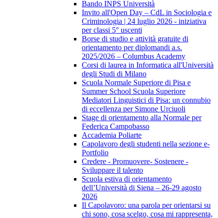
Bando INPS Università
Invito all'Open Day – CdL in Sociologia e
Criminologia | 24 luglio 2026 - iniziativa
per classi 5° uscenti
Borse di studio e attività gratuite di
orientamento per diplomandi a.s.
2025/2026 – Columbus Academy
Corsi di laurea in Informatica all'Università
degli Studi di Milano
Scuola Normale Superiore di Pisa e
Summer School Scuola Superiore
Mediatori Linguistici di Pisa: un connubio
di eccellenza per Simone Urciuoli
Stage di orientamento alla Normale per
Federica Campobasso
Accademia Poliarte
Capolavoro degli studenti nella sezione e-
Portfolio
Credere - Promuovere- Sostenere -
Sviluppare il talento
Scuola estiva di orientamento
dell’Università di Siena – 26-29 agosto
2026
Il Capolavoro: una parola per orientarsi su
chi sono, cosa scelgo, cosa mi rappresenta,