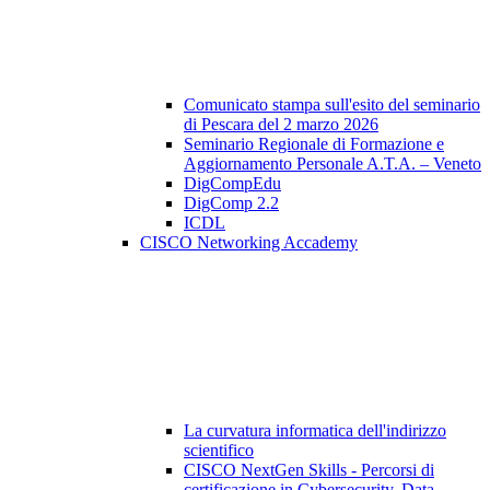
Comunicato stampa sull'esito del seminario
di Pescara del 2 marzo 2026
Seminario Regionale di Formazione e
Aggiornamento Personale A.T.A. – Veneto
DigCompEdu
DigComp 2.2
ICDL
CISCO Networking Accademy
La curvatura informatica dell'indirizzo
scientifico
CISCO NextGen Skills - Percorsi di
certificazione in Cybersecurity, Data