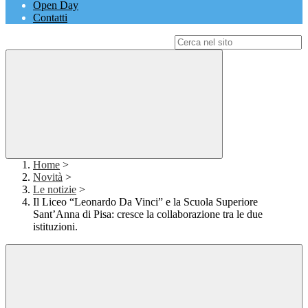
Open Day
Contatti
Campo di ricerca per le pagine del sito
Home
>
Novità
>
Le notizie
>
Il Liceo “Leonardo Da Vinci” e la Scuola Superiore
Sant’Anna di Pisa: cresce la collaborazione tra le due
istituzioni.