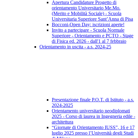
Apertura Candidature Progetto di
orientamento Universitario Me.Mo.
(Merito e Mobilità Sociale) - Scuola
Universitaria Superiore Sant’Anna di Pisa
Bocconi-Open Day: iscrizioni aperte!
Invito a partecipare - Scuola Normale
Superiore - Orientamento e PCTO - Stage
di Fisica ed. 2026 - dall'1 al 7 febbraio
Orientamento in uscita - a.s. 2024-25
Presentazione finale P.O.T. di Istituto - a.s.
2024-2025
Orientamento universitario neodiplomati
2025 - Corso di laurea in Ingegneria edile -
architettura
“Giornate di Orientamento IUSS”, 16 e 17
luglio 2025 presso l’Università degli Studi