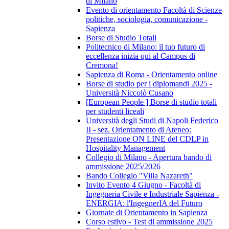
di Milano
Evento di orientamento Facoltà di Scienze
politiche, sociologia, comunicazione -
Sapienza
Borse di Studio Totali
Politecnico di Milano: il tuo futuro di
eccellenza inizia qui al Campus di
Cremona!
Sapienza di Roma - Orientamento online
Borse di studio per i diplomandi 2025 -
Università Niccolò Cusano
[European People ] Borse di studio totali
per studenti liceali
Università degli Studi di Napoli Federico
II - sez. Orientamento di Ateneo:
Presentazione ON LINE del CDLP in
Hospitality Management
Collegio di Milano - Apertura bando di
ammissione 2025/2026
Bando Collegio "Villa Nazareth"
Invito Evento 4 Giugno - Facoltà di
Ingegneria Civile e Industriale Sapienza -
ENERGIA: l'IngegnerIA del Futuro
Giornate di Orientamento in Sapienza
Corso estivo - Test di ammissione 2025