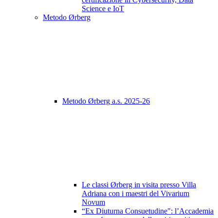
Science e IoT
Metodo Ørberg
Metodo Ørberg a.s. 2025-26
Le classi Ørberg in visita presso Villa
Adriana con i maestri del Vivarium
Novum
“Ex Diuturna Consuetudine": l’Accademia