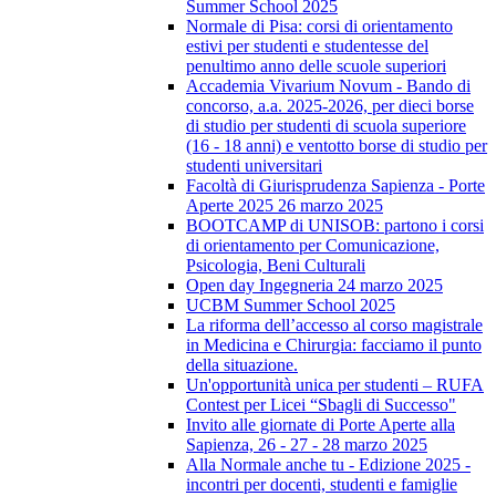
Summer School 2025
Normale di Pisa: corsi di orientamento
estivi per studenti e studentesse del
penultimo anno delle scuole superiori
Accademia Vivarium Novum - Bando di
concorso, a.a. 2025-2026, per dieci borse
di studio per studenti di scuola superiore
(16 - 18 anni) e ventotto borse di studio per
studenti universitari
Facoltà di Giurisprudenza Sapienza - Porte
Aperte 2025 26 marzo 2025
BOOTCAMP di UNISOB: partono i corsi
di orientamento per Comunicazione,
Psicologia, Beni Culturali
Open day Ingegneria 24 marzo 2025
UCBM Summer School 2025
La riforma dell’accesso al corso magistrale
in Medicina e Chirurgia: facciamo il punto
della situazione.
Un'opportunità unica per studenti – RUFA
Contest per Licei “Sbagli di Successo"
Invito alle giornate di Porte Aperte alla
Sapienza, 26 - 27 - 28 marzo 2025
Alla Normale anche tu - Edizione 2025 -
incontri per docenti, studenti e famiglie