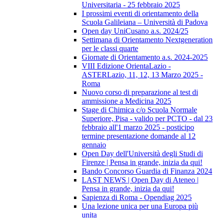
Universitaria - 25 febbraio 2025
I prossimi eventi di orientamento della
Scuola Galileiana – Università di Padova
Open day UniCusano a.s. 2024/25
Settimana di Orientamento Nextgeneration
per le classi quarte
Giornate di Orientamento a.s. 2024-2025
VIII Edizione OrientaLazio -
ASTERLazio, 11, 12, 13 Marzo 2025 -
Roma
Nuovo corso di preparazione al test di
ammissione a Medicina 2025
Stage di Chimica c/o Scuola Normale
Superiore, Pisa - valido per PCTO - dal 23
febbraio all'1 marzo 2025 - posticipo
termine presentazione domande al 12
gennaio
Open Day dell'Università degli Studi di
Firenze | Pensa in grande, inizia da qui!
Bando Concorso Guardia di Finanza 2024
LAST NEWS | Open Day di Ateneo |
Pensa in grande, inizia da qui!
Sapienza di Roma - Opendiag 2025
Una lezione unica per una Europa più
unita