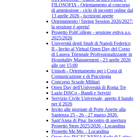
FILOSOFIA - Orientamento al concorso
di ammissione - ciclo di incontri online dal
13 aprile 2026 - iscrizioni aperte
Orientamento | Spring Session 2026/2027:
la sessione è aperta!
Progetto PoliCollege - sessione estiva a.s.
2025/2026
Università degli Studi di Napoli Federico
II - Invito al Virtual Open Day del Corso
di Laurea Triennale Professionalizzante in
Hospitality Management - 23 aprile 2026
alle ore 15:00
Unisob - Orientamento per i Corsi di
Comunicazione e di Psicologia
Concorso Scuole Militari
Open Day dell'Università di Roma Tre
Lazio DiSCo - Bandi e Servizi
Servizio Civile Universale, aperto il bando
per il 2026
Invito alle giornate di Porte Aperte alla
Sapienza 25 - 26 - 27 marzo 2026.
Sant'Anna di Pisa: Incontro di apertura
Progetto Stem 2025/2026 - Locandina
Progetto Me.Mo. - Locandina
Open day INGEGNERIA Sede di Latina -