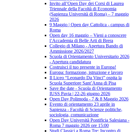
Invito all’Open Day dei Corsi di Laurea
Triennale della Facoltà di Economia
(Sapienza Università di Roma) – 7 maggio
2026
9 Maggio | Open day Cattolica - campus di
Roma
Open day 16 maggio – Vieni a conoscere
l’Accademia di Belle Arti di Brera
Collegio di Milano - Apertura Bando di
Ammissione 2026/2027
Scuola di Orientamento Universitario 2026
- Apertura candidatura
Costruisci il tuo presente in Europa!
Europa: formazione, istruzione e lavoro
Il Liceo “Leonardo Da Vinci” ospita la
Scuola Superiore Sant’Anna di Pisa
Save the date - Scuola di Orientamento
IUSS Pavia | 22-26 giugno 2026
Open Day Polimoda - 7 & 8 Maggio 2026
Evento di orientamento 23 aprile in
Sapienza - Facoltà di Scienze politiche,
sociologia, comunicazione
Open Day Università Pontificia Salesiana -
Roma 7 maggio 2026 ore 15:00
Studi Classici a Roma Tre: Incontro di