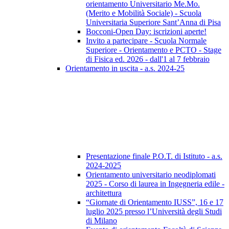
orientamento Universitario Me.Mo.
(Merito e Mobilità Sociale) - Scuola
Universitaria Superiore Sant’Anna di Pisa
Bocconi-Open Day: iscrizioni aperte!
Invito a partecipare - Scuola Normale
Superiore - Orientamento e PCTO - Stage
di Fisica ed. 2026 - dall'1 al 7 febbraio
Orientamento in uscita - a.s. 2024-25
Presentazione finale P.O.T. di Istituto - a.s.
2024-2025
Orientamento universitario neodiplomati
2025 - Corso di laurea in Ingegneria edile -
architettura
“Giornate di Orientamento IUSS”, 16 e 17
luglio 2025 presso l’Università degli Studi
di Milano