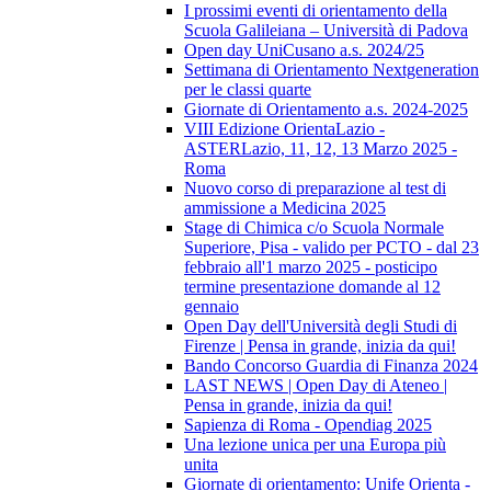
I prossimi eventi di orientamento della
Scuola Galileiana – Università di Padova
Open day UniCusano a.s. 2024/25
Settimana di Orientamento Nextgeneration
per le classi quarte
Giornate di Orientamento a.s. 2024-2025
VIII Edizione OrientaLazio -
ASTERLazio, 11, 12, 13 Marzo 2025 -
Roma
Nuovo corso di preparazione al test di
ammissione a Medicina 2025
Stage di Chimica c/o Scuola Normale
Superiore, Pisa - valido per PCTO - dal 23
febbraio all'1 marzo 2025 - posticipo
termine presentazione domande al 12
gennaio
Open Day dell'Università degli Studi di
Firenze | Pensa in grande, inizia da qui!
Bando Concorso Guardia di Finanza 2024
LAST NEWS | Open Day di Ateneo |
Pensa in grande, inizia da qui!
Sapienza di Roma - Opendiag 2025
Una lezione unica per una Europa più
unita
Giornate di orientamento: Unife Orienta -