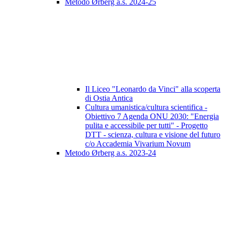
Metodo Ørberg a.s. 2024-25
Il Liceo "Leonardo da Vinci" alla scoperta
di Ostia Antica
Cultura umanistica/cultura scientifica -
Obiettivo 7 Agenda ONU 2030: "Energia
pulita e accessibile per tutti" - Progetto
DTT - scienza, cultura e visione del futuro
c/o Accademia Vivarium Novum
Metodo Ørberg a.s. 2023-24