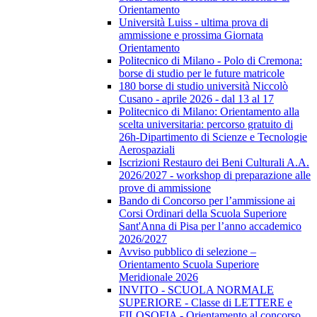
Orientamento
Università Luiss - ultima prova di
ammissione e prossima Giornata
Orientamento
Politecnico di Milano - Polo di Cremona:
borse di studio per le future matricole
180 borse di studio università Niccolò
Cusano - aprile 2026 - dal 13 al 17
Politecnico di Milano: Orientamento alla
scelta universitaria: percorso gratuito di
26h-Dipartimento di Scienze e Tecnologie
Aerospaziali
Iscrizioni Restauro dei Beni Culturali A.A.
2026/2027 - workshop di preparazione alle
prove di ammissione
Bando di Concorso per l’ammissione ai
Corsi Ordinari della Scuola Superiore
Sant'Anna di Pisa per l’anno accademico
2026/2027
Avviso pubblico di selezione –
Orientamento Scuola Superiore
Meridionale 2026
INVITO - SCUOLA NORMALE
SUPERIORE - Classe di LETTERE e
FILOSOFIA - Orientamento al concorso