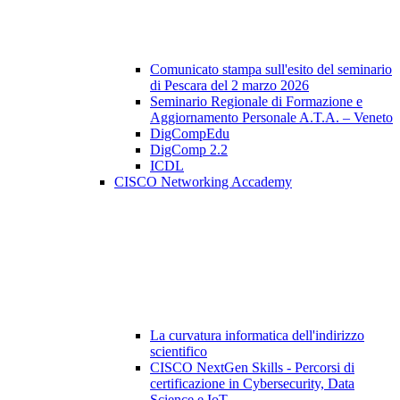
Comunicato stampa sull'esito del seminario
di Pescara del 2 marzo 2026
Seminario Regionale di Formazione e
Aggiornamento Personale A.T.A. – Veneto
DigCompEdu
DigComp 2.2
ICDL
CISCO Networking Accademy
La curvatura informatica dell'indirizzo
scientifico
CISCO NextGen Skills - Percorsi di
certificazione in Cybersecurity, Data
Science e IoT