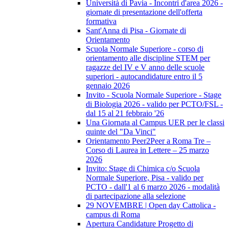
Università di Pavia - Incontri d'area 2026 -
giornate di presentazione dell'offerta
formativa
Sant'Anna di Pisa - Giornate di
Orientamento
Scuola Normale Superiore - corso di
orientamento alle discipline STEM per
ragazze del IV e V anno delle scuole
superiori - autocandidature entro il 5
gennaio 2026
Invito - Scuola Normale Superiore - Stage
di Biologia 2026 - valido per PCTO/FSL -
dal 15 al 21 febbraio '26
Una Giornata al Campus UER per le classi
quinte del "Da Vinci"
Orientamento Peer2Peer a Roma Tre –
Corso di Laurea in Lettere – 25 marzo
2026
Invito: Stage di Chimica c/o Scuola
Normale Superiore, Pisa - valido per
PCTO - dall'1 al 6 marzo 2026 - modalità
di partecipazione alla selezione
29 NOVEMBRE | Open day Cattolica -
campus di Roma
Apertura Candidature Progetto di