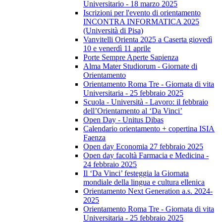
Universitario - 18 marzo 2025
Iscrizioni per l'evento di orientamento
INCONTRA INFORMATICA 2025
(Università di Pisa)
Vanvitelli Orienta 2025 a Caserta giovedì
10 e venerdì 11 aprile
Porte Sempre Aperte Sapienza
Alma Mater Studiorum - Giornate di
Orientamento
Orientamento Roma Tre - Giornata di vita
Universitaria - 25 febbraio 2025
Scuola - Università - Lavoro: il febbraio
dell’Orientamento al ‘Da Vinci’
Open Day - Unitus Dibas
Calendario orientamento + copertina ISIA
Faenza
Open day Economia 27 febbraio 2025
Open day facoltà Farmacia e Medicina -
24 febbraio 2025
Il ‘Da Vinci’ festeggia la Giornata
mondiale della lingua e cultura ellenica
Orientamento Next Generation a.s. 2024-
2025
Orientamento Roma Tre - Giornata di vita
Universitaria - 25 febbraio 2025