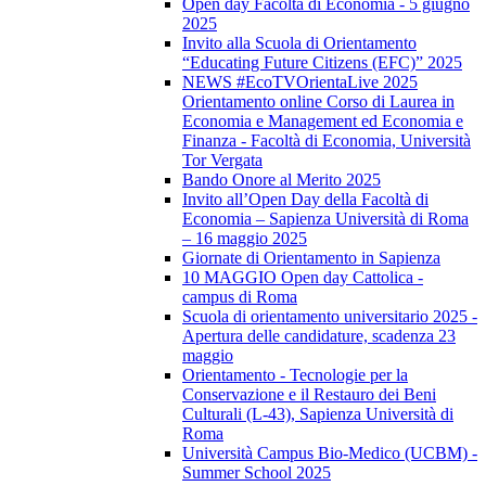
Open day Facoltà di Economia - 5 giugno
2025
Invito alla Scuola di Orientamento
“Educating Future Citizens (EFC)” 2025
NEWS #EcoTVOrientaLive 2025
Orientamento online Corso di Laurea in
Economia e Management ed Economia e
Finanza - Facoltà di Economia, Università
Tor Vergata
Bando Onore al Merito 2025
Invito all’Open Day della Facoltà di
Economia – Sapienza Università di Roma
– 16 maggio 2025
Giornate di Orientamento in Sapienza
10 MAGGIO Open day Cattolica -
campus di Roma
Scuola di orientamento universitario 2025 -
Apertura delle candidature, scadenza 23
maggio
Orientamento - Tecnologie per la
Conservazione e il Restauro dei Beni
Culturali (L-43), Sapienza Università di
Roma
Università Campus Bio-Medico (UCBM) -
Summer School 2025