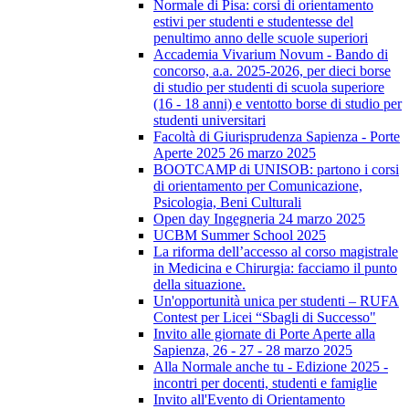
Normale di Pisa: corsi di orientamento
estivi per studenti e studentesse del
penultimo anno delle scuole superiori
Accademia Vivarium Novum - Bando di
concorso, a.a. 2025-2026, per dieci borse
di studio per studenti di scuola superiore
(16 - 18 anni) e ventotto borse di studio per
studenti universitari
Facoltà di Giurisprudenza Sapienza - Porte
Aperte 2025 26 marzo 2025
BOOTCAMP di UNISOB: partono i corsi
di orientamento per Comunicazione,
Psicologia, Beni Culturali
Open day Ingegneria 24 marzo 2025
UCBM Summer School 2025
La riforma dell’accesso al corso magistrale
in Medicina e Chirurgia: facciamo il punto
della situazione.
Un'opportunità unica per studenti – RUFA
Contest per Licei “Sbagli di Successo"
Invito alle giornate di Porte Aperte alla
Sapienza, 26 - 27 - 28 marzo 2025
Alla Normale anche tu - Edizione 2025 -
incontri per docenti, studenti e famiglie
Invito all'Evento di Orientamento