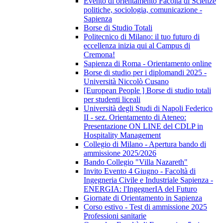
Evento di orientamento Facoltà di Scienze
politiche, sociologia, comunicazione -
Sapienza
Borse di Studio Totali
Politecnico di Milano: il tuo futuro di
eccellenza inizia qui al Campus di
Cremona!
Sapienza di Roma - Orientamento online
Borse di studio per i diplomandi 2025 -
Università Niccolò Cusano
[European People ] Borse di studio totali
per studenti liceali
Università degli Studi di Napoli Federico
II - sez. Orientamento di Ateneo:
Presentazione ON LINE del CDLP in
Hospitality Management
Collegio di Milano - Apertura bando di
ammissione 2025/2026
Bando Collegio "Villa Nazareth"
Invito Evento 4 Giugno - Facoltà di
Ingegneria Civile e Industriale Sapienza -
ENERGIA: l'IngegnerIA del Futuro
Giornate di Orientamento in Sapienza
Corso estivo - Test di ammissione 2025
Professioni sanitarie