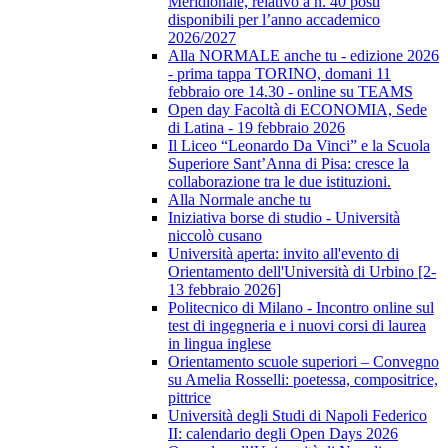
Meridionale, relativo a n. 40 posti
disponibili per l’anno accademico
2026/2027
Alla NORMALE anche tu - edizione 2026
- prima tappa TORINO, domani 11
febbraio ore 14.30 - online su TEAMS
Open day Facoltà di ECONOMIA, Sede
di Latina - 19 febbraio 2026
Il Liceo “Leonardo Da Vinci” e la Scuola
Superiore Sant’Anna di Pisa: cresce la
collaborazione tra le due istituzioni.
Alla Normale anche tu
Iniziativa borse di studio - Università
niccolò cusano
Università aperta: invito all'evento di
Orientamento dell'Università di Urbino [2-
13 febbraio 2026]
Politecnico di Milano - Incontro online sul
test di ingegneria e i nuovi corsi di laurea
in lingua inglese
Orientamento scuole superiori – Convegno
su Amelia Rosselli: poetessa, compositrice,
pittrice
Università degli Studi di Napoli Federico
II: calendario degli Open Days 2026