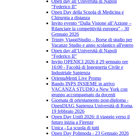
Open day all’Università di Napoli
“Federico II”
Open Day della Scuola di Medicina e
Chirurgia a distanza
Invito evento “Dalla Visione all’Azione –
Rilanciare la competitività europea” - 30
Gennaio 2026
Trinity ViaggiStudio – Borse di studio per
Vacanze Studio e anno scolastico all'estero
Open day all’Università di Napoli
“Federico II”
Invito OPENICI 2026 il 29 gennaio ore
16:00 - Facoltà di Ingegneria Civile e
Industriale Sapienza
OrientaMenti Live Promo
Bando INPS INSIEME in arrivo
VACANZA STUDIO a New York con
gruppo accompagnato da docenti
Giornata di orientamento post-diploma -
OpenDIAG Sapienza Università di Roma,
19 febbraio 2026
Open Day Unifi 2026: il viaggio verso il
futuro inizia a Firenze
Unica - La scuola di tutti
Open Day Polimoda - 23 Gennaio 2026