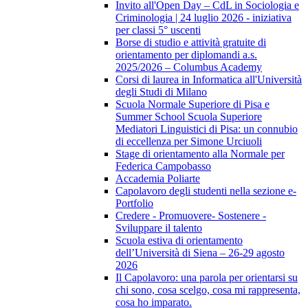
Invito all'Open Day – CdL in Sociologia e
Criminologia | 24 luglio 2026 - iniziativa
per classi 5° uscenti
Borse di studio e attività gratuite di
orientamento per diplomandi a.s.
2025/2026 – Columbus Academy
Corsi di laurea in Informatica all'Università
degli Studi di Milano
Scuola Normale Superiore di Pisa e
Summer School Scuola Superiore
Mediatori Linguistici di Pisa: un connubio
di eccellenza per Simone Urciuoli
Stage di orientamento alla Normale per
Federica Campobasso
Accademia Poliarte
Capolavoro degli studenti nella sezione e-
Portfolio
Credere - Promuovere- Sostenere -
Sviluppare il talento
Scuola estiva di orientamento
dell’Università di Siena – 26-29 agosto
2026
Il Capolavoro: una parola per orientarsi su
chi sono, cosa scelgo, cosa mi rappresenta,
cosa ho imparato.