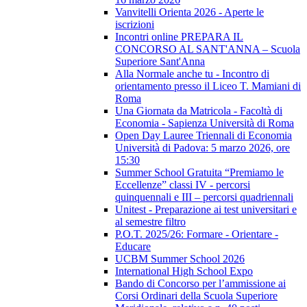
Vanvitelli Orienta 2026 - Aperte le
iscrizioni
Incontri online PREPARA IL
CONCORSO AL SANT'ANNA – Scuola
Superiore Sant'Anna
Alla Normale anche tu - Incontro di
orientamento presso il Liceo T. Mamiani di
Roma
Una Giornata da Matricola - Facoltà di
Economia - Sapienza Università di Roma
Open Day Lauree Triennali di Economia
Università di Padova: 5 marzo 2026, ore
15:30
Summer School Gratuita “Premiamo le
Eccellenze” classi IV - percorsi
quinquennali e III – percorsi quadriennali
Unitest - Preparazione ai test universitari e
al semestre filtro
P.O.T. 2025/26: Formare - Orientare -
Educare
UCBM Summer School 2026
International High School Expo
Bando di Concorso per l’ammissione ai
Corsi Ordinari della Scuola Superiore