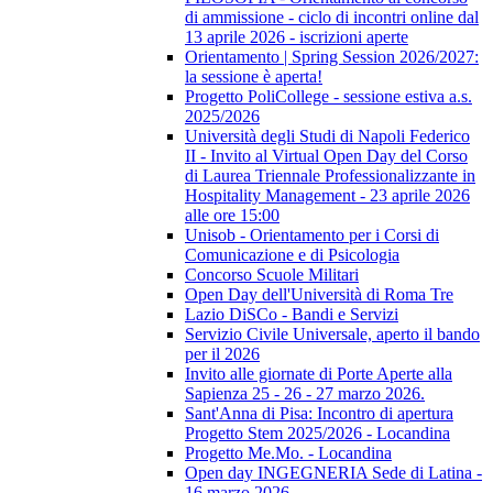
di ammissione - ciclo di incontri online dal
13 aprile 2026 - iscrizioni aperte
Orientamento | Spring Session 2026/2027:
la sessione è aperta!
Progetto PoliCollege - sessione estiva a.s.
2025/2026
Università degli Studi di Napoli Federico
II - Invito al Virtual Open Day del Corso
di Laurea Triennale Professionalizzante in
Hospitality Management - 23 aprile 2026
alle ore 15:00
Unisob - Orientamento per i Corsi di
Comunicazione e di Psicologia
Concorso Scuole Militari
Open Day dell'Università di Roma Tre
Lazio DiSCo - Bandi e Servizi
Servizio Civile Universale, aperto il bando
per il 2026
Invito alle giornate di Porte Aperte alla
Sapienza 25 - 26 - 27 marzo 2026.
Sant'Anna di Pisa: Incontro di apertura
Progetto Stem 2025/2026 - Locandina
Progetto Me.Mo. - Locandina
Open day INGEGNERIA Sede di Latina -
16 marzo 2026