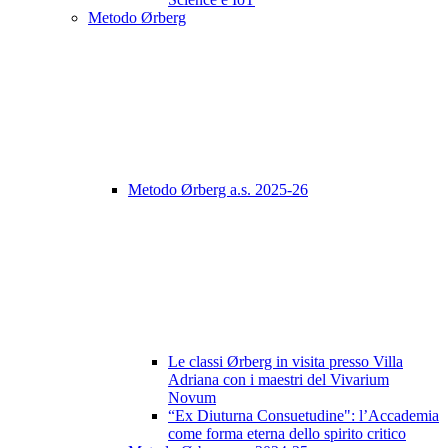
Metodo Ørberg
Metodo Ørberg a.s. 2025-26
Le classi Ørberg in visita presso Villa
Adriana con i maestri del Vivarium
Novum
“Ex Diuturna Consuetudine": l’Accademia
come forma eterna dello spirito critico