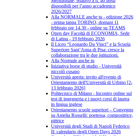
Meridionale, relativo a n. 40 posti
disponibili per l’anno accademico
2026/2027
Alla NORMALE anche tu - edizione 2026
- prima tappa TORINO, domani 11
febbraio ore 14.30 - online su TEAMS
Open day Facoltà di ECONOMIA, Sede
di Latina - 19 febbraio 2026
Il Liceo “Leonardo Da Vinci” e la Scuola
Superiore Sant’Anna di Pisa: cresce la
collaborazione tra le due istituzioni.
Alla Normale anche tu
Iniziativa borse di studio - Università
niccolò cusano
Università aperta: invito all'evento di
Orientamento dell'Università di Urbino [2-
13 febbraio 2026]
Politecnico di Milano - Incontro online sul
test di ingegneria e i nuovi corsi di laurea
in lingua inglese
Orientamento scuole superiori – Convegno
su Amelia Rosselli: poetessa, compositrice,
pittrice
Università degli Studi di Napoli Federico
II: calendario degli Open Days 2026