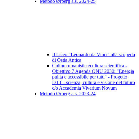
Metodo Ørberg a.s. 2024-25
Il Liceo "Leonardo da Vinci" alla scoperta
di Ostia Antica
Cultura umanistica/cultura scientifica -
Obiettivo 7 Agenda ONU 2030: "Energia
pulita e accessibile per tutti" - Progetto
DTT - scienza, cultura e visione del futuro
c/o Accademia Vivarium Novum
Metodo Ørberg a.s. 2023-24