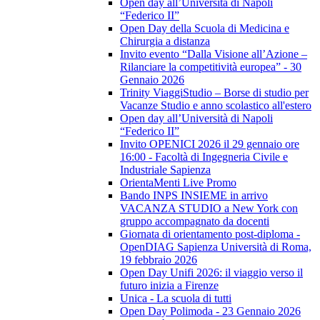
Open day all’Università di Napoli
“Federico II”
Open Day della Scuola di Medicina e
Chirurgia a distanza
Invito evento “Dalla Visione all’Azione –
Rilanciare la competitività europea” - 30
Gennaio 2026
Trinity ViaggiStudio – Borse di studio per
Vacanze Studio e anno scolastico all'estero
Open day all’Università di Napoli
“Federico II”
Invito OPENICI 2026 il 29 gennaio ore
16:00 - Facoltà di Ingegneria Civile e
Industriale Sapienza
OrientaMenti Live Promo
Bando INPS INSIEME in arrivo
VACANZA STUDIO a New York con
gruppo accompagnato da docenti
Giornata di orientamento post-diploma -
OpenDIAG Sapienza Università di Roma,
19 febbraio 2026
Open Day Unifi 2026: il viaggio verso il
futuro inizia a Firenze
Unica - La scuola di tutti
Open Day Polimoda - 23 Gennaio 2026