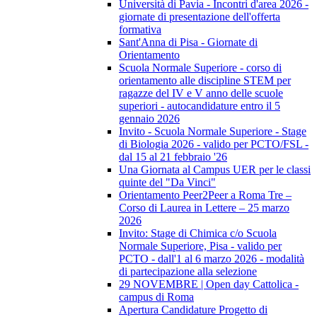
Università di Pavia - Incontri d'area 2026 -
giornate di presentazione dell'offerta
formativa
Sant'Anna di Pisa - Giornate di
Orientamento
Scuola Normale Superiore - corso di
orientamento alle discipline STEM per
ragazze del IV e V anno delle scuole
superiori - autocandidature entro il 5
gennaio 2026
Invito - Scuola Normale Superiore - Stage
di Biologia 2026 - valido per PCTO/FSL -
dal 15 al 21 febbraio '26
Una Giornata al Campus UER per le classi
quinte del "Da Vinci"
Orientamento Peer2Peer a Roma Tre –
Corso di Laurea in Lettere – 25 marzo
2026
Invito: Stage di Chimica c/o Scuola
Normale Superiore, Pisa - valido per
PCTO - dall'1 al 6 marzo 2026 - modalità
di partecipazione alla selezione
29 NOVEMBRE | Open day Cattolica -
campus di Roma
Apertura Candidature Progetto di