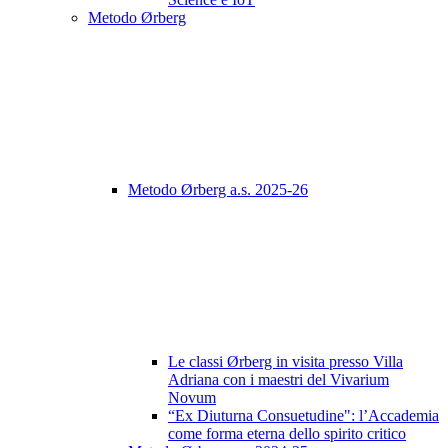
Metodo Ørberg
Metodo Ørberg a.s. 2025-26
Le classi Ørberg in visita presso Villa
Adriana con i maestri del Vivarium
Novum
“Ex Diuturna Consuetudine": l’Accademia
come forma eterna dello spirito critico