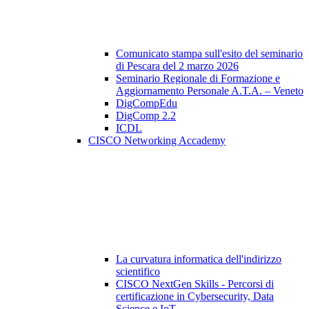
Comunicato stampa sull'esito del seminario
di Pescara del 2 marzo 2026
Seminario Regionale di Formazione e
Aggiornamento Personale A.T.A. – Veneto
DigCompEdu
DigComp 2.2
ICDL
CISCO Networking Accademy
La curvatura informatica dell'indirizzo
scientifico
CISCO NextGen Skills - Percorsi di
certificazione in Cybersecurity, Data
Science e IoT