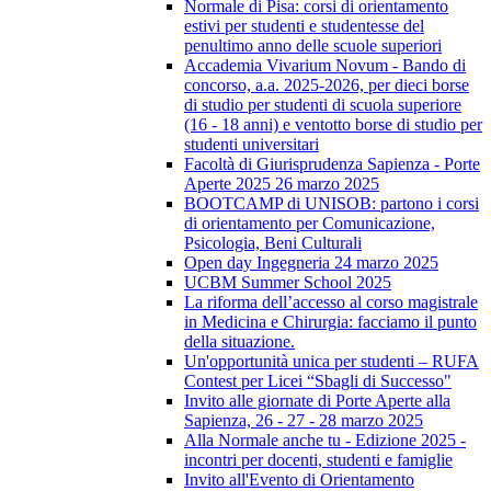
Normale di Pisa: corsi di orientamento
estivi per studenti e studentesse del
penultimo anno delle scuole superiori
Accademia Vivarium Novum - Bando di
concorso, a.a. 2025-2026, per dieci borse
di studio per studenti di scuola superiore
(16 - 18 anni) e ventotto borse di studio per
studenti universitari
Facoltà di Giurisprudenza Sapienza - Porte
Aperte 2025 26 marzo 2025
BOOTCAMP di UNISOB: partono i corsi
di orientamento per Comunicazione,
Psicologia, Beni Culturali
Open day Ingegneria 24 marzo 2025
UCBM Summer School 2025
La riforma dell’accesso al corso magistrale
in Medicina e Chirurgia: facciamo il punto
della situazione.
Un'opportunità unica per studenti – RUFA
Contest per Licei “Sbagli di Successo"
Invito alle giornate di Porte Aperte alla
Sapienza, 26 - 27 - 28 marzo 2025
Alla Normale anche tu - Edizione 2025 -
incontri per docenti, studenti e famiglie
Invito all'Evento di Orientamento