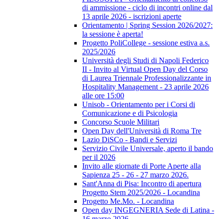
di ammissione - ciclo di incontri online dal
13 aprile 2026 - iscrizioni aperte
Orientamento | Spring Session 2026/2027:
la sessione è aperta!
Progetto PoliCollege - sessione estiva a.s.
2025/2026
Università degli Studi di Napoli Federico
II - Invito al Virtual Open Day del Corso
di Laurea Triennale Professionalizzante in
Hospitality Management - 23 aprile 2026
alle ore 15:00
Unisob - Orientamento per i Corsi di
Comunicazione e di Psicologia
Concorso Scuole Militari
Open Day dell'Università di Roma Tre
Lazio DiSCo - Bandi e Servizi
Servizio Civile Universale, aperto il bando
per il 2026
Invito alle giornate di Porte Aperte alla
Sapienza 25 - 26 - 27 marzo 2026.
Sant'Anna di Pisa: Incontro di apertura
Progetto Stem 2025/2026 - Locandina
Progetto Me.Mo. - Locandina
Open day INGEGNERIA Sede di Latina -
16 marzo 2026