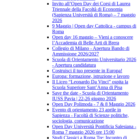
Invito all’Open Day dei Corsi di Laurea
Triennale della Facoltà di Economia
(Sapienza Università di Roma) – 7 maggio
2026
9 Maggio | Open day Cattolica - campus di
Roma
Open day 16 maggio – Vieni a conoscere
l’Accademia di Belle Arti di Brera
Collegio di Milano - Apertura Bando di
Ammissione 2026/2027
Scuola di Orientamento Universitario 2026
- Apertura candidatura
Costruisci il tuo presente in Europa!
Europa: formazione, istruzione e lavoro
Il Liceo “Leonardo Da Vinci” ospita la
Scuola Superiore Sant’Anna di Pisa
Save the date - Scuola di Orientamento
IUSS Pavia | 22-26 giugno 2026
Open Day Polimoda - 7 & 8 Maggio 2026
Evento di orientamento 23 aprile in
Sapienza - Facoltà di Scienze politiche,
sociologia, comunicazione
Open Day Università Pontificia Salesiana -
Roma 7 maggio 2026 ore 15:00
Studi Classici a Roma Tre: Incontro di