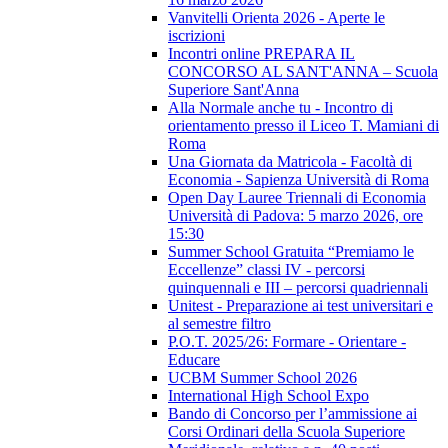
Vanvitelli Orienta 2026 - Aperte le
iscrizioni
Incontri online PREPARA IL
CONCORSO AL SANT'ANNA – Scuola
Superiore Sant'Anna
Alla Normale anche tu - Incontro di
orientamento presso il Liceo T. Mamiani di
Roma
Una Giornata da Matricola - Facoltà di
Economia - Sapienza Università di Roma
Open Day Lauree Triennali di Economia
Università di Padova: 5 marzo 2026, ore
15:30
Summer School Gratuita “Premiamo le
Eccellenze” classi IV - percorsi
quinquennali e III – percorsi quadriennali
Unitest - Preparazione ai test universitari e
al semestre filtro
P.O.T. 2025/26: Formare - Orientare -
Educare
UCBM Summer School 2026
International High School Expo
Bando di Concorso per l’ammissione ai
Corsi Ordinari della Scuola Superiore