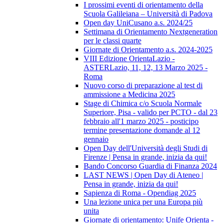
I prossimi eventi di orientamento della
Scuola Galileiana – Università di Padova
Open day UniCusano a.s. 2024/25
Settimana di Orientamento Nextgeneration
per le classi quarte
Giornate di Orientamento a.s. 2024-2025
VIII Edizione OrientaLazio -
ASTERLazio, 11, 12, 13 Marzo 2025 -
Roma
Nuovo corso di preparazione al test di
ammissione a Medicina 2025
Stage di Chimica c/o Scuola Normale
Superiore, Pisa - valido per PCTO - dal 23
febbraio all'1 marzo 2025 - posticipo
termine presentazione domande al 12
gennaio
Open Day dell'Università degli Studi di
Firenze | Pensa in grande, inizia da qui!
Bando Concorso Guardia di Finanza 2024
LAST NEWS | Open Day di Ateneo |
Pensa in grande, inizia da qui!
Sapienza di Roma - Opendiag 2025
Una lezione unica per una Europa più
unita
Giornate di orientamento: Unife Orienta -