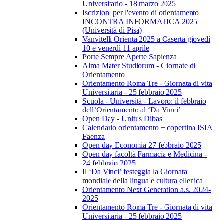
Universitario - 18 marzo 2025
Iscrizioni per l'evento di orientamento
INCONTRA INFORMATICA 2025
(Università di Pisa)
Vanvitelli Orienta 2025 a Caserta giovedì
10 e venerdì 11 aprile
Porte Sempre Aperte Sapienza
Alma Mater Studiorum - Giornate di
Orientamento
Orientamento Roma Tre - Giornata di vita
Universitaria - 25 febbraio 2025
Scuola - Università - Lavoro: il febbraio
dell’Orientamento al ‘Da Vinci’
Open Day - Unitus Dibas
Calendario orientamento + copertina ISIA
Faenza
Open day Economia 27 febbraio 2025
Open day facoltà Farmacia e Medicina -
24 febbraio 2025
Il ‘Da Vinci’ festeggia la Giornata
mondiale della lingua e cultura ellenica
Orientamento Next Generation a.s. 2024-
2025
Orientamento Roma Tre - Giornata di vita
Universitaria - 25 febbraio 2025