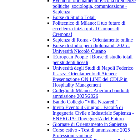
Evento di orientamento Facoltà di Scienze
politiche, sociologia, comunicazione -
Sapienza
Borse di Studio Totali
Politecnico di Milano: il tuo futuro di
eccellenza inizia qui al Campus di
Cremona!
Sapienza di Roma - Orientamento online
Borse di studio per i diplomandi 2025 -
Università Niccolò Cusano
[European People ] Borse di studio totali
per studenti liceali
Università degli Studi di Napoli Federico
II - sez. Orientamento di Ateneo:
Presentazione ON LINE del CDLP in
Hospitality Management
Collegio di Milano - Apertura bando di
ammissione 2025/2026
Bando Collegio "Villa Nazareth"
Invito Evento 4 Giugno - Facoltà di
Ingegneria Civile e Industriale Sapienza -
ENERGIA: l'IngegnerIA del Futuro
Giornate di Orientamento in Sapienza
Corso estivo - Test di ammissione 2025
Professioni sanitarie