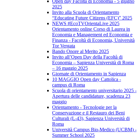
Open day Facoltà di Economia - 5 giugno
2025
Invito alla Scuola di Orientamento
“Educating Future Citizens (EFC)” 2025
NEWS #EcoTVOrientaLive 2025
Orientamento online Corso di Laurea in
Economia e Management ed Economia e
Finanza - Facoltà di Economia, Università
Tor Vergata
Bando Onore al Merito 2025
Invito all’Open Day della Facoltà di
Economia – Sapienza Università di Roma
– 16 maggio 2025
Giornate di Orientamento in Sapienza
10 MAGGIO Open day Cattolica -
campus di Roma
Scuola di orientamento universitario 2025 -
Apertura delle candidature, scadenza 23
maggio
Orientamento - Tecnologie per la
Conservazione e il Restauro dei Beni
Culturali (L-43), Sapienza Università di
Roma
Università Campus Bio-Medico (UCBM) -
Summer School 2025