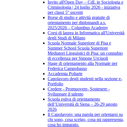
Invito all'Open Day – CdL in Sociologia e
Criminologia | 24 luglio 2026 - iniziativa
per classi 5° uscenti
Borse di studio e attività gratuite di
orientamento per diplomandi a.s.
2025/2026 – Columbus Academy
Corsi di laurea in Informatica all'Università
degli Studi di Milano
Scuola Normale Superiore di Pisa e
Summer School Scuola Superiore
Mediatori Linguistici di Pisa: un connubio
di eccellenza per Simone Urciuoli
Stage di orientamento alla Normale per
Federica Campobasso
Accademia Poliarte
Capolavoro degli studenti nella sezione e-
Portfolio
Credere - Promuovere- Sostenere -
Sviluppare il talento
Scuola estiva di orientamento
dell’Università di Siena – 26-29 agosto
2026
Il Capolavoro: una parola per orientarsi su
chi sono, cosa scelgo, cosa mi rappresenta,
cosa ho imparato.