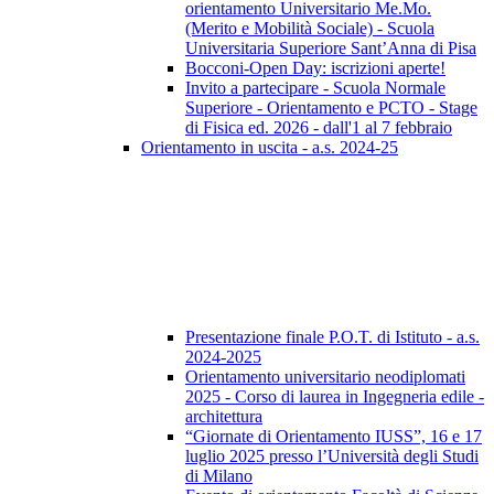
orientamento Universitario Me.Mo.
(Merito e Mobilità Sociale) - Scuola
Universitaria Superiore Sant’Anna di Pisa
Bocconi-Open Day: iscrizioni aperte!
Invito a partecipare - Scuola Normale
Superiore - Orientamento e PCTO - Stage
di Fisica ed. 2026 - dall'1 al 7 febbraio
Orientamento in uscita - a.s. 2024-25
Presentazione finale P.O.T. di Istituto - a.s.
2024-2025
Orientamento universitario neodiplomati
2025 - Corso di laurea in Ingegneria edile -
architettura
“Giornate di Orientamento IUSS”, 16 e 17
luglio 2025 presso l’Università degli Studi
di Milano