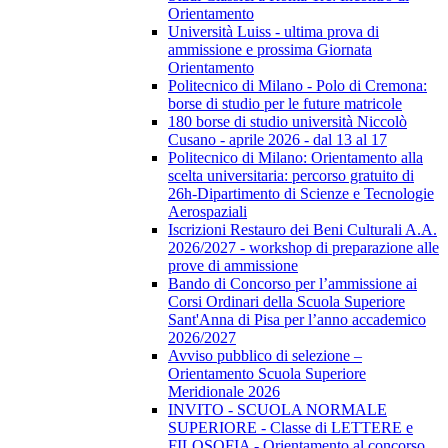
Orientamento
Università Luiss - ultima prova di
ammissione e prossima Giornata
Orientamento
Politecnico di Milano - Polo di Cremona:
borse di studio per le future matricole
180 borse di studio università Niccolò
Cusano - aprile 2026 - dal 13 al 17
Politecnico di Milano: Orientamento alla
scelta universitaria: percorso gratuito di
26h-Dipartimento di Scienze e Tecnologie
Aerospaziali
Iscrizioni Restauro dei Beni Culturali A.A.
2026/2027 - workshop di preparazione alle
prove di ammissione
Bando di Concorso per l’ammissione ai
Corsi Ordinari della Scuola Superiore
Sant'Anna di Pisa per l’anno accademico
2026/2027
Avviso pubblico di selezione –
Orientamento Scuola Superiore
Meridionale 2026
INVITO - SCUOLA NORMALE
SUPERIORE - Classe di LETTERE e
FILOSOFIA - Orientamento al concorso