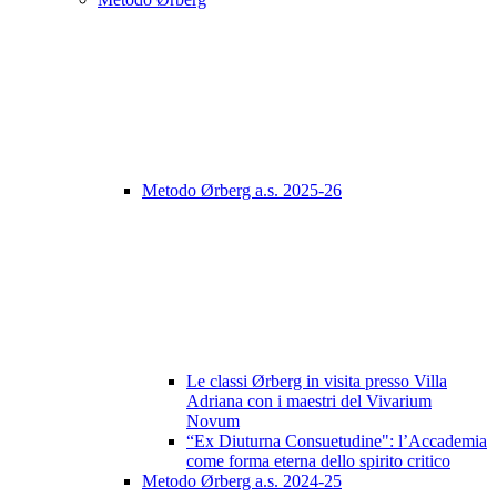
Metodo Ørberg a.s. 2025-26
Le classi Ørberg in visita presso Villa
Adriana con i maestri del Vivarium
Novum
“Ex Diuturna Consuetudine": l’Accademia
come forma eterna dello spirito critico
Metodo Ørberg a.s. 2024-25