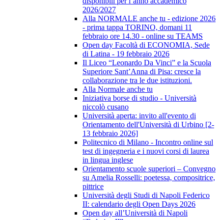
disponibili per l’anno accademico
2026/2027
Alla NORMALE anche tu - edizione 2026
- prima tappa TORINO, domani 11
febbraio ore 14.30 - online su TEAMS
Open day Facoltà di ECONOMIA, Sede
di Latina - 19 febbraio 2026
Il Liceo “Leonardo Da Vinci” e la Scuola
Superiore Sant’Anna di Pisa: cresce la
collaborazione tra le due istituzioni.
Alla Normale anche tu
Iniziativa borse di studio - Università
niccolò cusano
Università aperta: invito all'evento di
Orientamento dell'Università di Urbino [2-
13 febbraio 2026]
Politecnico di Milano - Incontro online sul
test di ingegneria e i nuovi corsi di laurea
in lingua inglese
Orientamento scuole superiori – Convegno
su Amelia Rosselli: poetessa, compositrice,
pittrice
Università degli Studi di Napoli Federico
II: calendario degli Open Days 2026
Open day all’Università di Napoli