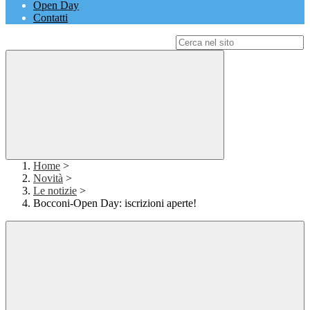
Open Day
Contatti
Campo di ricerca per le pagine del sito
Home
>
Novità
>
Le notizie
>
Bocconi-Open Day: iscrizioni aperte!