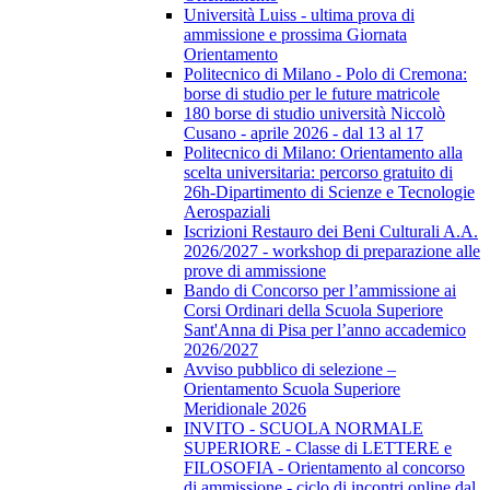
Università Luiss - ultima prova di
ammissione e prossima Giornata
Orientamento
Politecnico di Milano - Polo di Cremona:
borse di studio per le future matricole
180 borse di studio università Niccolò
Cusano - aprile 2026 - dal 13 al 17
Politecnico di Milano: Orientamento alla
scelta universitaria: percorso gratuito di
26h-Dipartimento di Scienze e Tecnologie
Aerospaziali
Iscrizioni Restauro dei Beni Culturali A.A.
2026/2027 - workshop di preparazione alle
prove di ammissione
Bando di Concorso per l’ammissione ai
Corsi Ordinari della Scuola Superiore
Sant'Anna di Pisa per l’anno accademico
2026/2027
Avviso pubblico di selezione –
Orientamento Scuola Superiore
Meridionale 2026
INVITO - SCUOLA NORMALE
SUPERIORE - Classe di LETTERE e
FILOSOFIA - Orientamento al concorso
di ammissione - ciclo di incontri online dal