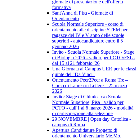
giornate di presentazione dell'offerta
formativa
Sant'Anna di Pisa - Giornate di
Orientamento
Scuola Normale Superiore - corso di
orientamento alle discipline STEM per
ragazze del IV e V anno delle scuole
superiori - autocandidature entro il 5
gennaio 2026
Invito - Scuola Normale Superiore - Stage
di Biologia 2026 - valido per PCTO/FSL -
dal 15 al 21 febbraio '26
Una Giornata al Campus UER per le classi
quinte del "Da Vinci"
Orientamento Peer2Peer a Roma Tre –
Corso di Laurea in Lettere – 25 marzo
2026
Invito: Stage di Chimica c/o Scuola
Normale Superiore, Pisa - valido per
PCTO - dall'1 al 6 marzo 2026 - modalità
di partecipazione alla selezione
29 NOVEMBRE | Open day Cattolica -
campus di Roma
Apertura Candidature Progetto di
orientamento Universitario Me.Mo.