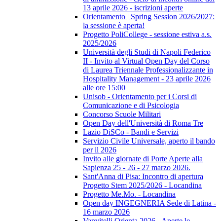
13 aprile 2026 - iscrizioni aperte
Orientamento | Spring Session 2026/2027:
la sessione è aperta!
Progetto PoliCollege - sessione estiva a.s.
2025/2026
Università degli Studi di Napoli Federico
II - Invito al Virtual Open Day del Corso
di Laurea Triennale Professionalizzante in
Hospitality Management - 23 aprile 2026
alle ore 15:00
Unisob - Orientamento per i Corsi di
Comunicazione e di Psicologia
Concorso Scuole Militari
Open Day dell'Università di Roma Tre
Lazio DiSCo - Bandi e Servizi
Servizio Civile Universale, aperto il bando
per il 2026
Invito alle giornate di Porte Aperte alla
Sapienza 25 - 26 - 27 marzo 2026.
Sant'Anna di Pisa: Incontro di apertura
Progetto Stem 2025/2026 - Locandina
Progetto Me.Mo. - Locandina
Open day INGEGNERIA Sede di Latina -
16 marzo 2026
Vanvitelli Orienta 2026 - Aperte le