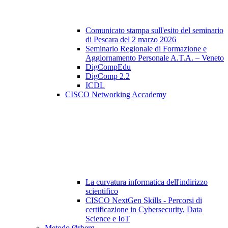
Comunicato stampa sull'esito del seminario
di Pescara del 2 marzo 2026
Seminario Regionale di Formazione e
Aggiornamento Personale A.T.A. – Veneto
DigCompEdu
DigComp 2.2
ICDL
CISCO Networking Accademy
La curvatura informatica dell'indirizzo
scientifico
CISCO NextGen Skills - Percorsi di
certificazione in Cybersecurity, Data
Science e IoT
Metodo Ørberg