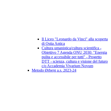
Il Liceo "Leonardo da Vinci" alla scoperta
di Ostia Antica
Cultura umanistica/cultura scientifica -
Obiettivo 7 Agenda ONU 2030: "Energia
pulita e accessibile per tutti" - Progetto
DTT - scienza, cultura e visione del futuro
c/o Accademia Vivarium Novum
Metodo Ørberg a.s. 2023-24