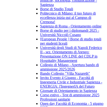
politiche, sociologia, comunicazione -
Sapienza
Borse di Studio Totali
Politecnico di Milano: il tuo futuro di
eccellenza inizia qui al Campus di
Cremona!
Sapienza di Roma - Orientamento online
Borse di studio per i diplomandi 2025 -
Università Niccolò Cusano
[European People ] Borse di studio totali
per studenti liceali
Università degli Studi di Napoli Federico
II - sez. Orientamento di Ateneo:
Presentazione ON LINE del CDLP in
Hospitality Management
Collegio di Milano - Apertura bando di
ammissione 2025/2026
Bando Collegio "Villa Nazareth"
Invito Evento 4 Giugno - Facoltà di
Ingegneria Civile e Industriale Sapienza -
ENERGIA: l'IngegnerIA del Futuro
Giornate di Orientamento in Sapienza
Corso estivo - Test di ammissione 2025
Professioni sanitarie
Open day Facoltà di Economia - 5 giugno