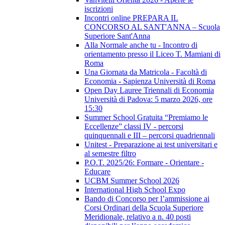
iscrizioni
Incontri online PREPARA IL
CONCORSO AL SANT'ANNA – Scuola
Superiore Sant'Anna
Alla Normale anche tu - Incontro di
orientamento presso il Liceo T. Mamiani di
Roma
Una Giornata da Matricola - Facoltà di
Economia - Sapienza Università di Roma
Open Day Lauree Triennali di Economia
Università di Padova: 5 marzo 2026, ore
15:30
Summer School Gratuita “Premiamo le
Eccellenze” classi IV - percorsi
quinquennali e III – percorsi quadriennali
Unitest - Preparazione ai test universitari e
al semestre filtro
P.O.T. 2025/26: Formare - Orientare -
Educare
UCBM Summer School 2026
International High School Expo
Bando di Concorso per l’ammissione ai
Corsi Ordinari della Scuola Superiore
Meridionale, relativo a n. 40 posti