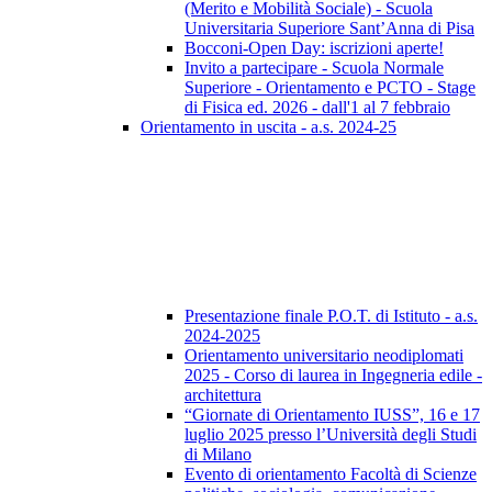
(Merito e Mobilità Sociale) - Scuola
Universitaria Superiore Sant’Anna di Pisa
Bocconi-Open Day: iscrizioni aperte!
Invito a partecipare - Scuola Normale
Superiore - Orientamento e PCTO - Stage
di Fisica ed. 2026 - dall'1 al 7 febbraio
Orientamento in uscita - a.s. 2024-25
Presentazione finale P.O.T. di Istituto - a.s.
2024-2025
Orientamento universitario neodiplomati
2025 - Corso di laurea in Ingegneria edile -
architettura
“Giornate di Orientamento IUSS”, 16 e 17
luglio 2025 presso l’Università degli Studi
di Milano
Evento di orientamento Facoltà di Scienze