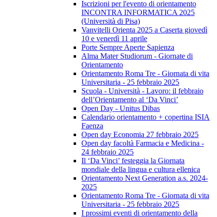
Iscrizioni per l'evento di orientamento
INCONTRA INFORMATICA 2025
(Università di Pisa)
Vanvitelli Orienta 2025 a Caserta giovedì
10 e venerdì 11 aprile
Porte Sempre Aperte Sapienza
Alma Mater Studiorum - Giornate di
Orientamento
Orientamento Roma Tre - Giornata di vita
Universitaria - 25 febbraio 2025
Scuola - Università - Lavoro: il febbraio
dell’Orientamento al ‘Da Vinci’
Open Day - Unitus Dibas
Calendario orientamento + copertina ISIA
Faenza
Open day Economia 27 febbraio 2025
Open day facoltà Farmacia e Medicina -
24 febbraio 2025
Il ‘Da Vinci’ festeggia la Giornata
mondiale della lingua e cultura ellenica
Orientamento Next Generation a.s. 2024-
2025
Orientamento Roma Tre - Giornata di vita
Universitaria - 25 febbraio 2025
I prossimi eventi di orientamento della