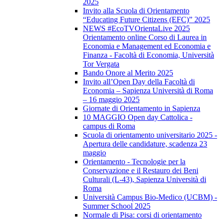
2025
Invito alla Scuola di Orientamento
“Educating Future Citizens (EFC)” 2025
NEWS #EcoTVOrientaLive 2025
Orientamento online Corso di Laurea in
Economia e Management ed Economia e
Finanza - Facoltà di Economia, Università
Tor Vergata
Bando Onore al Merito 2025
Invito all’Open Day della Facoltà di
Economia – Sapienza Università di Roma
– 16 maggio 2025
Giornate di Orientamento in Sapienza
10 MAGGIO Open day Cattolica -
campus di Roma
Scuola di orientamento universitario 2025 -
Apertura delle candidature, scadenza 23
maggio
Orientamento - Tecnologie per la
Conservazione e il Restauro dei Beni
Culturali (L-43), Sapienza Università di
Roma
Università Campus Bio-Medico (UCBM) -
Summer School 2025
Normale di Pisa: corsi di orientamento