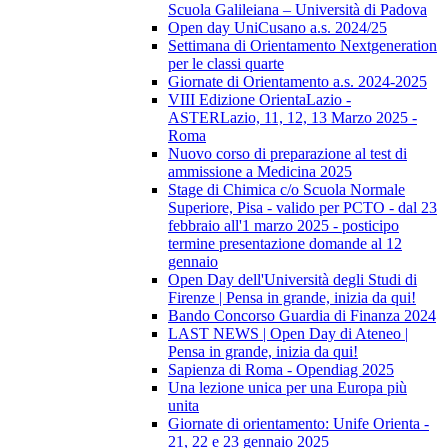
Scuola Galileiana – Università di Padova
Open day UniCusano a.s. 2024/25
Settimana di Orientamento Nextgeneration
per le classi quarte
Giornate di Orientamento a.s. 2024-2025
VIII Edizione OrientaLazio -
ASTERLazio, 11, 12, 13 Marzo 2025 -
Roma
Nuovo corso di preparazione al test di
ammissione a Medicina 2025
Stage di Chimica c/o Scuola Normale
Superiore, Pisa - valido per PCTO - dal 23
febbraio all'1 marzo 2025 - posticipo
termine presentazione domande al 12
gennaio
Open Day dell'Università degli Studi di
Firenze | Pensa in grande, inizia da qui!
Bando Concorso Guardia di Finanza 2024
LAST NEWS | Open Day di Ateneo |
Pensa in grande, inizia da qui!
Sapienza di Roma - Opendiag 2025
Una lezione unica per una Europa più
unita
Giornate di orientamento: Unife Orienta -
21, 22 e 23 gennaio 2025