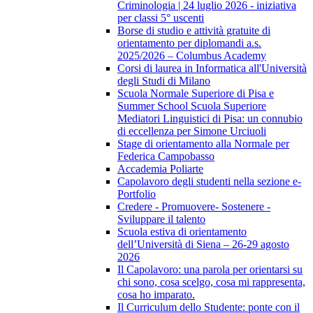
Criminologia | 24 luglio 2026 - iniziativa
per classi 5° uscenti
Borse di studio e attività gratuite di
orientamento per diplomandi a.s.
2025/2026 – Columbus Academy
Corsi di laurea in Informatica all'Università
degli Studi di Milano
Scuola Normale Superiore di Pisa e
Summer School Scuola Superiore
Mediatori Linguistici di Pisa: un connubio
di eccellenza per Simone Urciuoli
Stage di orientamento alla Normale per
Federica Campobasso
Accademia Poliarte
Capolavoro degli studenti nella sezione e-
Portfolio
Credere - Promuovere- Sostenere -
Sviluppare il talento
Scuola estiva di orientamento
dell’Università di Siena – 26-29 agosto
2026
Il Capolavoro: una parola per orientarsi su
chi sono, cosa scelgo, cosa mi rappresenta,
cosa ho imparato.
Il Curriculum dello Studente: ponte con il