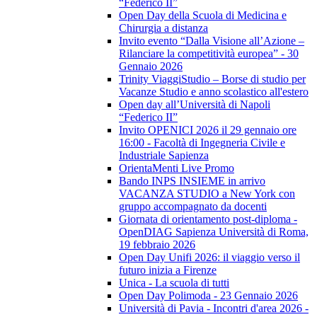
“Federico II”
Open Day della Scuola di Medicina e
Chirurgia a distanza
Invito evento “Dalla Visione all’Azione –
Rilanciare la competitività europea” - 30
Gennaio 2026
Trinity ViaggiStudio – Borse di studio per
Vacanze Studio e anno scolastico all'estero
Open day all’Università di Napoli
“Federico II”
Invito OPENICI 2026 il 29 gennaio ore
16:00 - Facoltà di Ingegneria Civile e
Industriale Sapienza
OrientaMenti Live Promo
Bando INPS INSIEME in arrivo
VACANZA STUDIO a New York con
gruppo accompagnato da docenti
Giornata di orientamento post-diploma -
OpenDIAG Sapienza Università di Roma,
19 febbraio 2026
Open Day Unifi 2026: il viaggio verso il
futuro inizia a Firenze
Unica - La scuola di tutti
Open Day Polimoda - 23 Gennaio 2026
Università di Pavia - Incontri d'area 2026 -