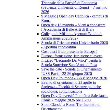
Triennale della Facoltà di Economia
(Sapienza Università di Roma) – 7 maggio
2026
9 Maggio | Open day Cattolica - campus di
Roma
Open day 16 maggio – Vieni a conoscere
l’Accademia di Belle Arti di Brera
Collegio di Milano - Apertura Bando di
Ammissione 2026/2027
Scuola di Orientamento Universitario 2026
- Apertura candidatura
Costruisci il tuo presente in Europa!
Europa: formazione, istruzione e lavoro
Il Liceo “Leonardo Da Vinci” ospita la
Scuola Superiore Sant’Anna di Pisa
Save the date - Scuola di Orientamento
IUSS Pavia | 22-26 giugno 2026
Open Day Polimoda - 7 & 8 Maggio 2026
Evento di orientamento 23 aprile in
Sapienza - Facoltà di Scienze politiche,
sociologia, comunicazione
Open Day Università Pontificia Salesiana -
Roma 7 maggio 2026 ore 15:00
Studi Classici a Roma Tre: Incontro di
Orientamento