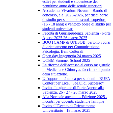
estivi per studenti e studentesse del
penultimo anno delle scuole superiori
Accademia Vivarium Novum - Bando di
concorso, a.a. 2025-2026, per dieci borse
di studio per studenti di scuola superiore
(16 - 18 anni) e ventotto borse di studio per
studenti universitari
Facoltà di Giurisprudenza Sapienza - Porte
Aperte 2025 26 marzo 2025
BOOTCAMP di UNISOB: partono i corsi
di orientamento per Comunicazione,
Psicologia, Beni Culturali
Open day Ingegneria 24 marzo 2025
UCBM Summer School 2025
La riforma dell’accesso al corso magistrale
in Medicina e Chirurgia: facciamo il punto
della situazione.
Un'opportunità unica per studenti – RUFA
Contest per Licei “Sbagli di Successo"
Invito alle giornate di Porte Aperte alla
Sapienza, 26 - 27 - 28 marzo 2025
Alla Normale anche tu - Edizione 2025 -
incontri per docenti, studenti e famiglie
Invito all'Evento di Orientamento
Universitario - 18 marzo 2025