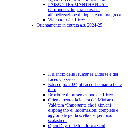
PAIZONTES MANTHANUSI -
Giocando si impara: corso di
alfabetizzazione di lingua e cultura greca
Video tour del Liceo
Orientamento in entrata a.s. 2024-25
Il rilancio delle Humanae Litterae e del
Liceo Classico
Eduscopio 2024, il Liceo Leonardo tiene
duro
Brochure di presentazione del Liceo
Orientamento, la lettera del Ministro
Valditara “Importante che i giovani
dispongano di informazioni complete e
aggiornate per la scelta del percorso
scolastico”
Open Day: tutte le informazioni