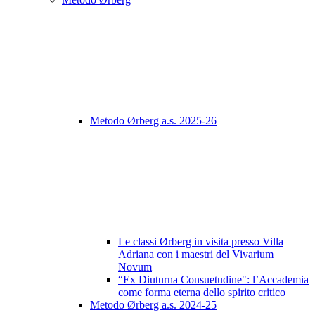
Metodo Ørberg a.s. 2025-26
Le classi Ørberg in visita presso Villa
Adriana con i maestri del Vivarium
Novum
“Ex Diuturna Consuetudine": l’Accademia
come forma eterna dello spirito critico
Metodo Ørberg a.s. 2024-25