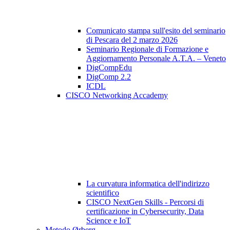
Comunicato stampa sull'esito del seminario
di Pescara del 2 marzo 2026
Seminario Regionale di Formazione e
Aggiornamento Personale A.T.A. – Veneto
DigCompEdu
DigComp 2.2
ICDL
CISCO Networking Accademy
La curvatura informatica dell'indirizzo
scientifico
CISCO NextGen Skills - Percorsi di
certificazione in Cybersecurity, Data
Science e IoT
Metodo Ørberg