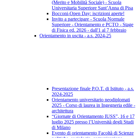
(Merito e Mobilità Sociale) - Scuola
Universitaria Superiore Sant’Anna di Pisa
Bocconi-Open Day: iscrizioni aperte!
Invito a partecipare - Scuola Normale
Superiore - Orientamento e PCTO - Stage
di Fisica ed. 2026 - dall'1 al 7 febbraio
Orientamento in uscita - a.s. 2024-25
Presentazione finale P.O.T. di Istituto - a.s.
2024-2025
Orientamento universitario neodiplomati
2025 - Corso di laurea in Ingegneria edile -
architettura
“Giornate di Orientamento IUSS”, 16 e 17
luglio 2025 presso l’Università degli Studi
di Milano
Evento di orientamento Facoltà di Scienze