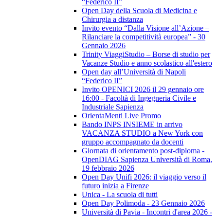
“Federico II”
Open Day della Scuola di Medicina e
Chirurgia a distanza
Invito evento “Dalla Visione all’Azione –
Rilanciare la competitività europea” - 30
Gennaio 2026
Trinity ViaggiStudio – Borse di studio per
Vacanze Studio e anno scolastico all'estero
Open day all’Università di Napoli
“Federico II”
Invito OPENICI 2026 il 29 gennaio ore
16:00 - Facoltà di Ingegneria Civile e
Industriale Sapienza
OrientaMenti Live Promo
Bando INPS INSIEME in arrivo
VACANZA STUDIO a New York con
gruppo accompagnato da docenti
Giornata di orientamento post-diploma -
OpenDIAG Sapienza Università di Roma,
19 febbraio 2026
Open Day Unifi 2026: il viaggio verso il
futuro inizia a Firenze
Unica - La scuola di tutti
Open Day Polimoda - 23 Gennaio 2026
Università di Pavia - Incontri d'area 2026 -