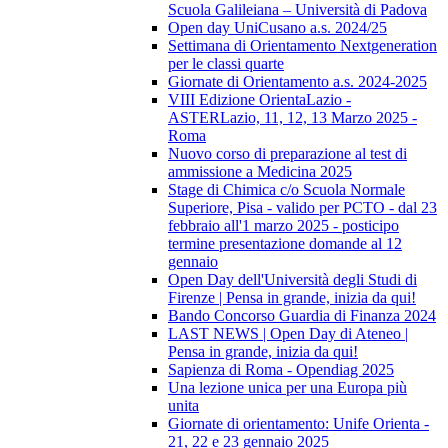
Scuola Galileiana – Università di Padova
Open day UniCusano a.s. 2024/25
Settimana di Orientamento Nextgeneration
per le classi quarte
Giornate di Orientamento a.s. 2024-2025
VIII Edizione OrientaLazio -
ASTERLazio, 11, 12, 13 Marzo 2025 -
Roma
Nuovo corso di preparazione al test di
ammissione a Medicina 2025
Stage di Chimica c/o Scuola Normale
Superiore, Pisa - valido per PCTO - dal 23
febbraio all'1 marzo 2025 - posticipo
termine presentazione domande al 12
gennaio
Open Day dell'Università degli Studi di
Firenze | Pensa in grande, inizia da qui!
Bando Concorso Guardia di Finanza 2024
LAST NEWS | Open Day di Ateneo |
Pensa in grande, inizia da qui!
Sapienza di Roma - Opendiag 2025
Una lezione unica per una Europa più
unita
Giornate di orientamento: Unife Orienta -
21, 22 e 23 gennaio 2025