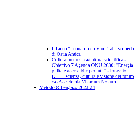
Il Liceo "Leonardo da Vinci" alla scoperta
di Ostia Antica
Cultura umanistica/cultura scientifica -
Obiettivo 7 Agenda ONU 2030: "Energia
pulita e accessibile per tutti" - Progetto
DTT - scienza, cultura e visione del futuro
c/o Accademia Vivarium Novum
Metodo Ørberg a.s. 2023-24