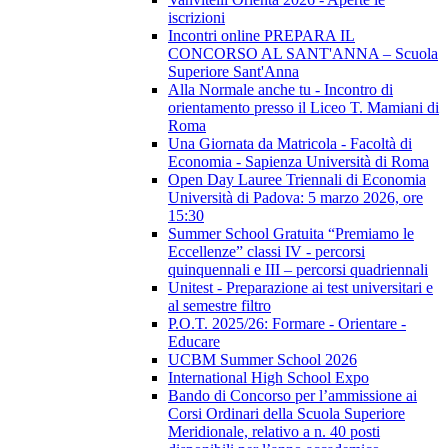
iscrizioni
Incontri online PREPARA IL
CONCORSO AL SANT'ANNA – Scuola
Superiore Sant'Anna
Alla Normale anche tu - Incontro di
orientamento presso il Liceo T. Mamiani di
Roma
Una Giornata da Matricola - Facoltà di
Economia - Sapienza Università di Roma
Open Day Lauree Triennali di Economia
Università di Padova: 5 marzo 2026, ore
15:30
Summer School Gratuita “Premiamo le
Eccellenze” classi IV - percorsi
quinquennali e III – percorsi quadriennali
Unitest - Preparazione ai test universitari e
al semestre filtro
P.O.T. 2025/26: Formare - Orientare -
Educare
UCBM Summer School 2026
International High School Expo
Bando di Concorso per l’ammissione ai
Corsi Ordinari della Scuola Superiore
Meridionale, relativo a n. 40 posti