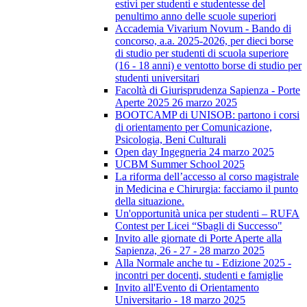
estivi per studenti e studentesse del
penultimo anno delle scuole superiori
Accademia Vivarium Novum - Bando di
concorso, a.a. 2025-2026, per dieci borse
di studio per studenti di scuola superiore
(16 - 18 anni) e ventotto borse di studio per
studenti universitari
Facoltà di Giurisprudenza Sapienza - Porte
Aperte 2025 26 marzo 2025
BOOTCAMP di UNISOB: partono i corsi
di orientamento per Comunicazione,
Psicologia, Beni Culturali
Open day Ingegneria 24 marzo 2025
UCBM Summer School 2025
La riforma dell’accesso al corso magistrale
in Medicina e Chirurgia: facciamo il punto
della situazione.
Un'opportunità unica per studenti – RUFA
Contest per Licei “Sbagli di Successo"
Invito alle giornate di Porte Aperte alla
Sapienza, 26 - 27 - 28 marzo 2025
Alla Normale anche tu - Edizione 2025 -
incontri per docenti, studenti e famiglie
Invito all'Evento di Orientamento
Universitario - 18 marzo 2025