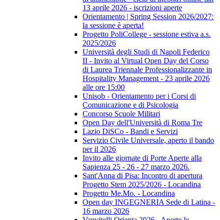
13 aprile 2026 - iscrizioni aperte
Orientamento | Spring Session 2026/2027:
la sessione è aperta!
Progetto PoliCollege - sessione estiva a.s.
2025/2026
Università degli Studi di Napoli Federico
II - Invito al Virtual Open Day del Corso
di Laurea Triennale Professionalizzante in
Hospitality Management - 23 aprile 2026
alle ore 15:00
Unisob - Orientamento per i Corsi di
Comunicazione e di Psicologia
Concorso Scuole Militari
Open Day dell'Università di Roma Tre
Lazio DiSCo - Bandi e Servizi
Servizio Civile Universale, aperto il bando
per il 2026
Invito alle giornate di Porte Aperte alla
Sapienza 25 - 26 - 27 marzo 2026.
Sant'Anna di Pisa: Incontro di apertura
Progetto Stem 2025/2026 - Locandina
Progetto Me.Mo. - Locandina
Open day INGEGNERIA Sede di Latina -
16 marzo 2026
Vanvitelli Orienta 2026 - Aperte le