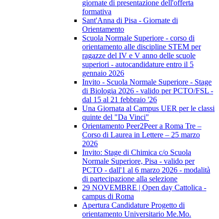
giornate di presentazione dell'offerta
formativa
Sant'Anna di Pisa - Giornate di
Orientamento
Scuola Normale Superiore - corso di
orientamento alle discipline STEM per
ragazze del IV e V anno delle scuole
superiori - autocandidature entro il 5
gennaio 2026
Invito - Scuola Normale Superiore - Stage
di Biologia 2026 - valido per PCTO/FSL -
dal 15 al 21 febbraio '26
Una Giornata al Campus UER per le classi
quinte del "Da Vinci"
Orientamento Peer2Peer a Roma Tre –
Corso di Laurea in Lettere – 25 marzo
2026
Invito: Stage di Chimica c/o Scuola
Normale Superiore, Pisa - valido per
PCTO - dall'1 al 6 marzo 2026 - modalità
di partecipazione alla selezione
29 NOVEMBRE | Open day Cattolica -
campus di Roma
Apertura Candidature Progetto di
orientamento Universitario Me.Mo.