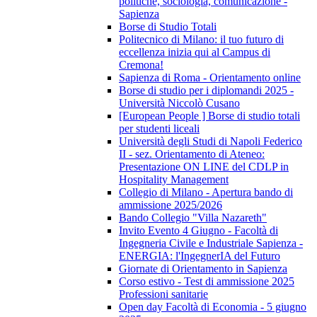
politiche, sociologia, comunicazione -
Sapienza
Borse di Studio Totali
Politecnico di Milano: il tuo futuro di
eccellenza inizia qui al Campus di
Cremona!
Sapienza di Roma - Orientamento online
Borse di studio per i diplomandi 2025 -
Università Niccolò Cusano
[European People ] Borse di studio totali
per studenti liceali
Università degli Studi di Napoli Federico
II - sez. Orientamento di Ateneo:
Presentazione ON LINE del CDLP in
Hospitality Management
Collegio di Milano - Apertura bando di
ammissione 2025/2026
Bando Collegio "Villa Nazareth"
Invito Evento 4 Giugno - Facoltà di
Ingegneria Civile e Industriale Sapienza -
ENERGIA: l'IngegnerIA del Futuro
Giornate di Orientamento in Sapienza
Corso estivo - Test di ammissione 2025
Professioni sanitarie
Open day Facoltà di Economia - 5 giugno