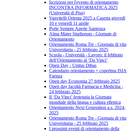
Iscrizioni per l'evento di orientamento
INCONTRA INFORMATICA 2025
(Università di Pisa)
Vanvitelli Orienta 2025 a Caserta giovedì
10 e venerdì 11 aprile
Porte Sempre Aperte Sapienza
Alma Mater Studiorum - Giornate di
Orientamento
Orientamento Roma Tre - Giornata di vita
Universitaria - 25 febbraio 2025
Scuola - Università - Lavoro: il febbraio
dell’Orientamento al ‘Da Vinci’
Open Day - Unitus Dibas
Calendario orientamento + copertina ISIA
Faenza
Open day Economia 27 febbraio 2025
Open day facoltà Farmacia e Medicina -
24 febbraio 2025
Il ‘Da Vinci’ festeggia la Giornata
mondiale della lingua e cultura ellenica
Orientamento Next Generation a.s. 2024-
2025
Orientamento Roma Tre - Giornata di vita
Universitaria - 25 febbraio 2025
I prossimi eventi di orientamento della