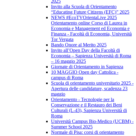
2025
Invito alla Scuola di Orientamento
“Educating Future Citizens (EFC)” 2025
NEWS #EcoTVOrientaLive 2025
Orientamento online Corso di Laurea in
Economia e Management ed Economia e
Finanza - Facoltà di Economia, Università
Tor Vergata
Bando Onore al Merito 2025
Invito all’Open Day della Facoltà di
Economia – Sapienza Università di Roma
– 16 maggio 2025
Giornate di Orientamento in Sapienza
10 MAGGIO Open day Cattolica -
campus di Roma
Scuola di orientamento universitario 2025 -
Apertura delle candidature, scadenza 23
maggio
Orientamento - Tecnologie per la
Conservazione e il Restauro dei Beni
Culturali (L-43), Sapienza Università di
Roma
Università Campus Bio-Medico (UCBM) -
Summer School 2025
Normale di Pisa: corsi di orientamento