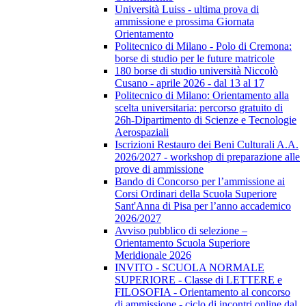
Università Luiss - ultima prova di
ammissione e prossima Giornata
Orientamento
Politecnico di Milano - Polo di Cremona:
borse di studio per le future matricole
180 borse di studio università Niccolò
Cusano - aprile 2026 - dal 13 al 17
Politecnico di Milano: Orientamento alla
scelta universitaria: percorso gratuito di
26h-Dipartimento di Scienze e Tecnologie
Aerospaziali
Iscrizioni Restauro dei Beni Culturali A.A.
2026/2027 - workshop di preparazione alle
prove di ammissione
Bando di Concorso per l’ammissione ai
Corsi Ordinari della Scuola Superiore
Sant'Anna di Pisa per l’anno accademico
2026/2027
Avviso pubblico di selezione –
Orientamento Scuola Superiore
Meridionale 2026
INVITO - SCUOLA NORMALE
SUPERIORE - Classe di LETTERE e
FILOSOFIA - Orientamento al concorso
di ammissione - ciclo di incontri online dal