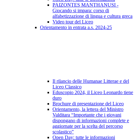
PAIZONTES MANTHANUSI -
Giocando si impara: corso di
alfabetizzazione di lingua e cultura greca
Video tour del Liceo
Orientamento in entrata a.s. 2024-25
Il rilancio delle Humanae Litterae e del
Liceo Classico
Eduscopio 2024, il Liceo Leonardo tiene
duro
Brochure di presentazione del Liceo
Orientamento, la lettera del Ministro
Valditara “Importante che i giovani
dispongano di informazioni complete e
aggiornate per la scelta del percorso
scolastico”
Open Day: tutte le informazioni