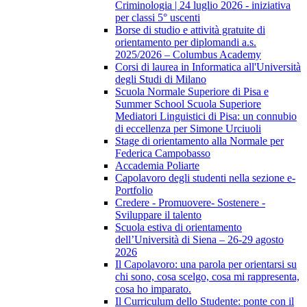
Criminologia | 24 luglio 2026 - iniziativa
per classi 5° uscenti
Borse di studio e attività gratuite di
orientamento per diplomandi a.s.
2025/2026 – Columbus Academy
Corsi di laurea in Informatica all'Università
degli Studi di Milano
Scuola Normale Superiore di Pisa e
Summer School Scuola Superiore
Mediatori Linguistici di Pisa: un connubio
di eccellenza per Simone Urciuoli
Stage di orientamento alla Normale per
Federica Campobasso
Accademia Poliarte
Capolavoro degli studenti nella sezione e-
Portfolio
Credere - Promuovere- Sostenere -
Sviluppare il talento
Scuola estiva di orientamento
dell’Università di Siena – 26-29 agosto
2026
Il Capolavoro: una parola per orientarsi su
chi sono, cosa scelgo, cosa mi rappresenta,
cosa ho imparato.
Il Curriculum dello Studente: ponte con il