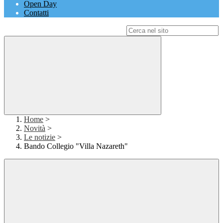
Open Day
Contatti
Campo di ricerca per le pagine del sito
Home
>
Novità
>
Le notizie
>
Bando Collegio "Villa Nazareth"