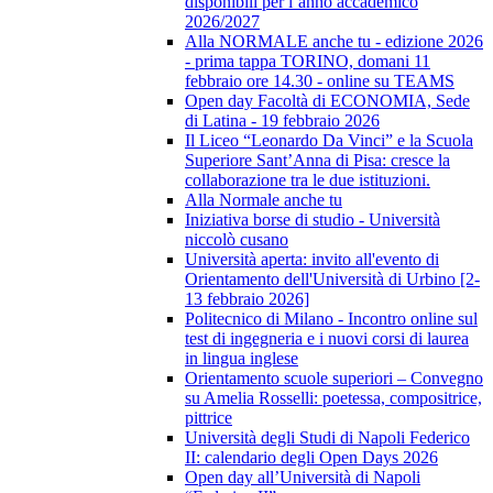
disponibili per l’anno accademico
2026/2027
Alla NORMALE anche tu - edizione 2026
- prima tappa TORINO, domani 11
febbraio ore 14.30 - online su TEAMS
Open day Facoltà di ECONOMIA, Sede
di Latina - 19 febbraio 2026
Il Liceo “Leonardo Da Vinci” e la Scuola
Superiore Sant’Anna di Pisa: cresce la
collaborazione tra le due istituzioni.
Alla Normale anche tu
Iniziativa borse di studio - Università
niccolò cusano
Università aperta: invito all'evento di
Orientamento dell'Università di Urbino [2-
13 febbraio 2026]
Politecnico di Milano - Incontro online sul
test di ingegneria e i nuovi corsi di laurea
in lingua inglese
Orientamento scuole superiori – Convegno
su Amelia Rosselli: poetessa, compositrice,
pittrice
Università degli Studi di Napoli Federico
II: calendario degli Open Days 2026
Open day all’Università di Napoli