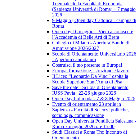
Triennale della Facoltà di Economia
(Sapienza Università di Roma) – 7 maggio
2026
9 Maggio | Open day Cattolica - campus di
Roma
Open day 16 maggio – Vieni a conoscere
l’Accademia di Belle Arti di Brera
Collegio di Milano - Apertura Bando di
Ammissione 2026/2027
Scuola di Orientamento Universitario 2026
- Apertura candidatura
Costruisci il tuo presente in Europa!
Europa: formazione, istruzione e lavoro
Il Liceo “Leonardo Da Vinci” ospita la
Scuola Superiore Sant’Anna di Pisa
Save the date - Scuola di Orientamento
IUSS Pavia | 22-26 giugno 2026
Open Day Polimoda - 7 & 8 Maggio 2026
Evento di orientamento 23 aprile in
Sapienza - Facoltà di Scienze politiche,
sociologia, comunicazione
Open Day Università Pontificia Salesiana -
Roma 7 maggio 2026 ore 15:00
Studi Classici a Roma Tre: Incontro di
Orientamento