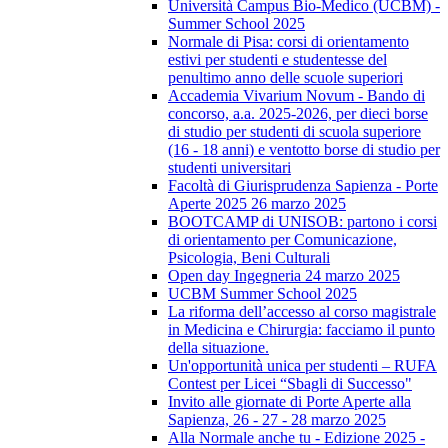
Università Campus Bio-Medico (UCBM) -
Summer School 2025
Normale di Pisa: corsi di orientamento
estivi per studenti e studentesse del
penultimo anno delle scuole superiori
Accademia Vivarium Novum - Bando di
concorso, a.a. 2025-2026, per dieci borse
di studio per studenti di scuola superiore
(16 - 18 anni) e ventotto borse di studio per
studenti universitari
Facoltà di Giurisprudenza Sapienza - Porte
Aperte 2025 26 marzo 2025
BOOTCAMP di UNISOB: partono i corsi
di orientamento per Comunicazione,
Psicologia, Beni Culturali
Open day Ingegneria 24 marzo 2025
UCBM Summer School 2025
La riforma dell’accesso al corso magistrale
in Medicina e Chirurgia: facciamo il punto
della situazione.
Un'opportunità unica per studenti – RUFA
Contest per Licei “Sbagli di Successo"
Invito alle giornate di Porte Aperte alla
Sapienza, 26 - 27 - 28 marzo 2025
Alla Normale anche tu - Edizione 2025 -