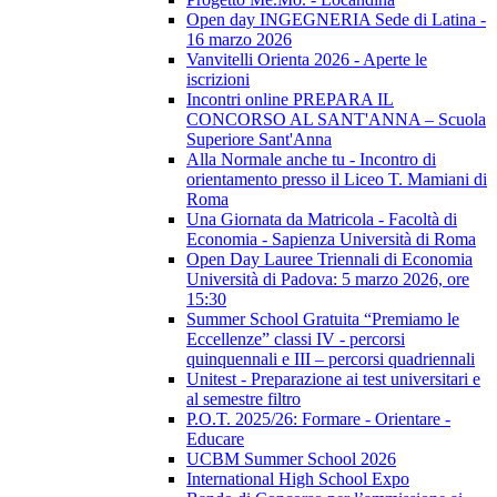
Open day INGEGNERIA Sede di Latina -
16 marzo 2026
Vanvitelli Orienta 2026 - Aperte le
iscrizioni
Incontri online PREPARA IL
CONCORSO AL SANT'ANNA – Scuola
Superiore Sant'Anna
Alla Normale anche tu - Incontro di
orientamento presso il Liceo T. Mamiani di
Roma
Una Giornata da Matricola - Facoltà di
Economia - Sapienza Università di Roma
Open Day Lauree Triennali di Economia
Università di Padova: 5 marzo 2026, ore
15:30
Summer School Gratuita “Premiamo le
Eccellenze” classi IV - percorsi
quinquennali e III – percorsi quadriennali
Unitest - Preparazione ai test universitari e
al semestre filtro
P.O.T. 2025/26: Formare - Orientare -
Educare
UCBM Summer School 2026
International High School Expo