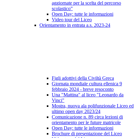
aggiornate per la scelta del percorso
scolastico”
Open Day: tutte le informazioni
Video tour del Liceo
Orientamento in entrata a.s. 2023-24
Figli adottivi della Civiltà Greca
Giornata mondiale cultura ellenica 9
febbraio 2024 - breve resoconto
Una "Mattina" al liceo "Leonardo da
Vinci"
Mostra, nuova ala polifunzionale Liceo ed
ultimo open day 2023/24
Comunicazione n. 89 circa lezioni di
orientamento per le future matricole
Open Day: tutte le informazioni
Brochure di presentazione del Liceo