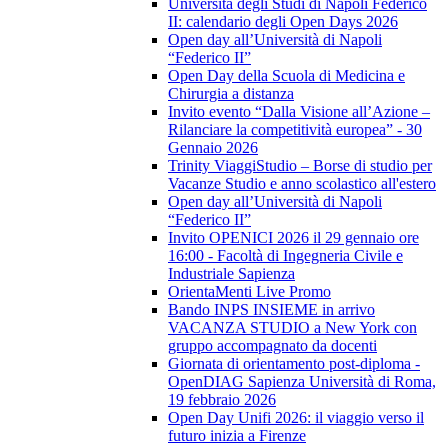
Università degli Studi di Napoli Federico
II: calendario degli Open Days 2026
Open day all’Università di Napoli
“Federico II”
Open Day della Scuola di Medicina e
Chirurgia a distanza
Invito evento “Dalla Visione all’Azione –
Rilanciare la competitività europea” - 30
Gennaio 2026
Trinity ViaggiStudio – Borse di studio per
Vacanze Studio e anno scolastico all'estero
Open day all’Università di Napoli
“Federico II”
Invito OPENICI 2026 il 29 gennaio ore
16:00 - Facoltà di Ingegneria Civile e
Industriale Sapienza
OrientaMenti Live Promo
Bando INPS INSIEME in arrivo
VACANZA STUDIO a New York con
gruppo accompagnato da docenti
Giornata di orientamento post-diploma -
OpenDIAG Sapienza Università di Roma,
19 febbraio 2026
Open Day Unifi 2026: il viaggio verso il
futuro inizia a Firenze