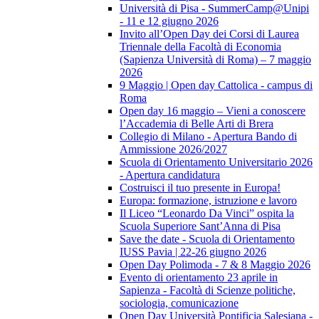
Università di Pisa - SummerCamp@Unipi
- 11 e 12 giugno 2026
Invito all’Open Day dei Corsi di Laurea
Triennale della Facoltà di Economia
(Sapienza Università di Roma) – 7 maggio
2026
9 Maggio | Open day Cattolica - campus di
Roma
Open day 16 maggio – Vieni a conoscere
l’Accademia di Belle Arti di Brera
Collegio di Milano - Apertura Bando di
Ammissione 2026/2027
Scuola di Orientamento Universitario 2026
- Apertura candidatura
Costruisci il tuo presente in Europa!
Europa: formazione, istruzione e lavoro
Il Liceo “Leonardo Da Vinci” ospita la
Scuola Superiore Sant’Anna di Pisa
Save the date - Scuola di Orientamento
IUSS Pavia | 22-26 giugno 2026
Open Day Polimoda - 7 & 8 Maggio 2026
Evento di orientamento 23 aprile in
Sapienza - Facoltà di Scienze politiche,
sociologia, comunicazione
Open Day Università Pontificia Salesiana -