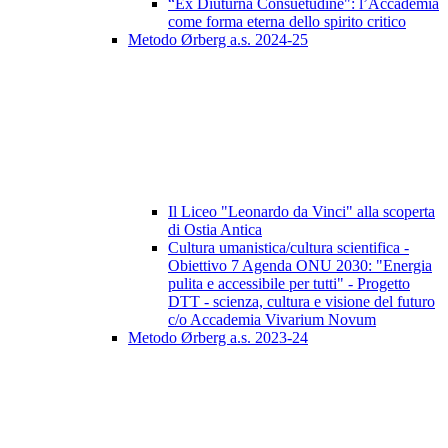
“Ex Diuturna Consuetudine": l’Accademia
come forma eterna dello spirito critico
Metodo Ørberg a.s. 2024-25
Il Liceo "Leonardo da Vinci" alla scoperta
di Ostia Antica
Cultura umanistica/cultura scientifica -
Obiettivo 7 Agenda ONU 2030: "Energia
pulita e accessibile per tutti" - Progetto
DTT - scienza, cultura e visione del futuro
c/o Accademia Vivarium Novum
Metodo Ørberg a.s. 2023-24