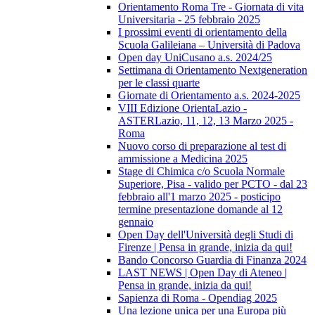
Orientamento Roma Tre - Giornata di vita
Universitaria - 25 febbraio 2025
I prossimi eventi di orientamento della
Scuola Galileiana – Università di Padova
Open day UniCusano a.s. 2024/25
Settimana di Orientamento Nextgeneration
per le classi quarte
Giornate di Orientamento a.s. 2024-2025
VIII Edizione OrientaLazio -
ASTERLazio, 11, 12, 13 Marzo 2025 -
Roma
Nuovo corso di preparazione al test di
ammissione a Medicina 2025
Stage di Chimica c/o Scuola Normale
Superiore, Pisa - valido per PCTO - dal 23
febbraio all'1 marzo 2025 - posticipo
termine presentazione domande al 12
gennaio
Open Day dell'Università degli Studi di
Firenze | Pensa in grande, inizia da qui!
Bando Concorso Guardia di Finanza 2024
LAST NEWS | Open Day di Ateneo |
Pensa in grande, inizia da qui!
Sapienza di Roma - Opendiag 2025
Una lezione unica per una Europa più