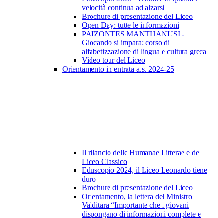
velocità continua ad alzarsi
Brochure di presentazione del Liceo
Open Day: tutte le informazioni
PAIZONTES MANTHANUSI -
Giocando si impara: corso di
alfabetizzazione di lingua e cultura greca
Video tour del Liceo
Orientamento in entrata a.s. 2024-25
Il rilancio delle Humanae Litterae e del
Liceo Classico
Eduscopio 2024, il Liceo Leonardo tiene
duro
Brochure di presentazione del Liceo
Orientamento, la lettera del Ministro
Valditara “Importante che i giovani
dispongano di informazioni complete e