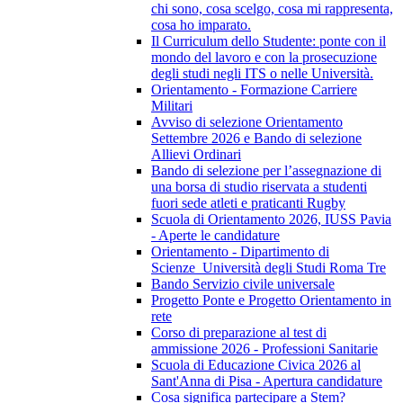
chi sono, cosa scelgo, cosa mi rappresenta,
cosa ho imparato.
Il Curriculum dello Studente: ponte con il
mondo del lavoro e con la prosecuzione
degli studi negli ITS o nelle Università.
Orientamento - Formazione Carriere
Militari
Avviso di selezione Orientamento
Settembre 2026 e Bando di selezione
Allievi Ordinari
Bando di selezione per l’assegnazione di
una borsa di studio riservata a studenti
fuori sede atleti e praticanti Rugby
Scuola di Orientamento 2026, IUSS Pavia
- Aperte le candidature
Orientamento - Dipartimento di
Scienze_Università degli Studi Roma Tre
Bando Servizio civile universale
Progetto Ponte e Progetto Orientamento in
rete
Corso di preparazione al test di
ammissione 2026 - Professioni Sanitarie
Scuola di Educazione Civica 2026 al
Sant'Anna di Pisa - Apertura candidature
Cosa significa partecipare a Stem?