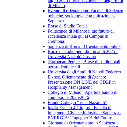
luglio 2025 presso l’Università degli Studi
di Milano
Evento di orientamento Facoltà di Scienze
politiche, sociologia, comunicazione -
Sapienza
Borse di Studio Totali
Politecnico di Milano: il tuo futuro di
eccellenza inizia qui al Campus di
Cremona!
Sapienza di Roma - Orientamento online
Borse di studio per i diplomandi 2025 -
Università Niccolò Cusano
[European People ] Borse di studio totali
per studenti liceali
Università degli Studi di Napoli Federico
II - sez. Orientamento di Ateneo:
Presentazione ON LINE del CDLP in
Hospitality Management
Collegio di Milano - Apertura bando di
ammissione 2025/2026
Bando Collegio "Villa Nazareth"
Invito Evento 4 Giugno - Facoltà di
Ingegneria Civile e Industriale Sapienza -
ENERGIA: l'IngegnerIA del Futuro
Giornate di Orientamento in Sapienza