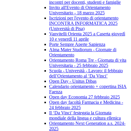
incontri per docenti, studenti e famiglie
Invito all'Evento di Orientamento
Universitario - 18 marzo 2025
Iscrizioni per l'evento di orientamento
INCONTRA INFORMATICA 2025
(Università di Pisa)
Vanvitelli Orienta 2025 a Caserta giovedì
10 e venerdì 11 aprile
Porte Sempre Aperte Sapienza
Alma Mater Studiorum - Giornate di
Orientamento
Orientamento Roma Tre - Giornata di vita
Universitaria - 25 febbraio 2025
Scuola - Università - Lavoro: il febbraio
dell’Orientamento al ‘Da Vinci’
Open Day - Unitus Dibas
Calendario orientamento + copertina ISIA
Faenza
Open day Economia 27 febbraio 2025
Open day facoltà Farmacia e Medicina -
24 febbraio 2025
Il ‘Da Vinci’ festeggia la Giornata
mondiale della lingua e cultura ellenica
Orientamento Next Generation a.s. 2024-
2025