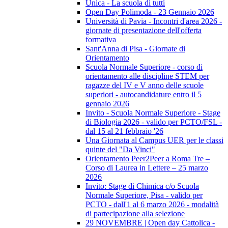
Unica - La scuola di tutti
Open Day Polimoda - 23 Gennaio 2026
Università di Pavia - Incontri d'area 2026 -
giornate di presentazione dell'offerta
formativa
Sant'Anna di Pisa - Giornate di
Orientamento
Scuola Normale Superiore - corso di
orientamento alle discipline STEM per
ragazze del IV e V anno delle scuole
superiori - autocandidature entro il 5
gennaio 2026
Invito - Scuola Normale Superiore - Stage
di Biologia 2026 - valido per PCTO/FSL -
dal 15 al 21 febbraio '26
Una Giornata al Campus UER per le classi
quinte del "Da Vinci"
Orientamento Peer2Peer a Roma Tre –
Corso di Laurea in Lettere – 25 marzo
2026
Invito: Stage di Chimica c/o Scuola
Normale Superiore, Pisa - valido per
PCTO - dall'1 al 6 marzo 2026 - modalità
di partecipazione alla selezione
29 NOVEMBRE | Open day Cattolica -