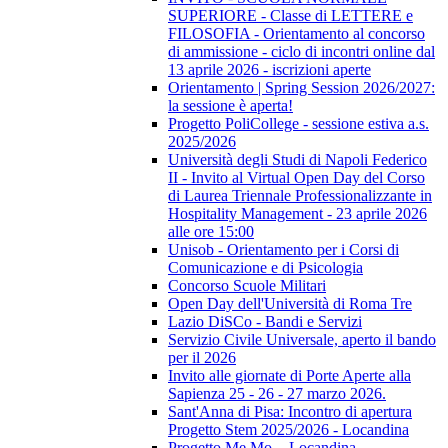
SUPERIORE - Classe di LETTERE e
FILOSOFIA - Orientamento al concorso
di ammissione - ciclo di incontri online dal
13 aprile 2026 - iscrizioni aperte
Orientamento | Spring Session 2026/2027:
la sessione è aperta!
Progetto PoliCollege - sessione estiva a.s.
2025/2026
Università degli Studi di Napoli Federico
II - Invito al Virtual Open Day del Corso
di Laurea Triennale Professionalizzante in
Hospitality Management - 23 aprile 2026
alle ore 15:00
Unisob - Orientamento per i Corsi di
Comunicazione e di Psicologia
Concorso Scuole Militari
Open Day dell'Università di Roma Tre
Lazio DiSCo - Bandi e Servizi
Servizio Civile Universale, aperto il bando
per il 2026
Invito alle giornate di Porte Aperte alla
Sapienza 25 - 26 - 27 marzo 2026.
Sant'Anna di Pisa: Incontro di apertura
Progetto Stem 2025/2026 - Locandina
Progetto Me.Mo. - Locandina