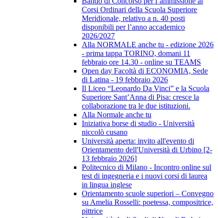
Bando di Concorso per l’ammissione ai
Corsi Ordinari della Scuola Superiore
Meridionale, relativo a n. 40 posti
disponibili per l’anno accademico
2026/2027
Alla NORMALE anche tu - edizione 2026
- prima tappa TORINO, domani 11
febbraio ore 14.30 - online su TEAMS
Open day Facoltà di ECONOMIA, Sede
di Latina - 19 febbraio 2026
Il Liceo “Leonardo Da Vinci” e la Scuola
Superiore Sant’Anna di Pisa: cresce la
collaborazione tra le due istituzioni.
Alla Normale anche tu
Iniziativa borse di studio - Università
niccolò cusano
Università aperta: invito all'evento di
Orientamento dell'Università di Urbino [2-
13 febbraio 2026]
Politecnico di Milano - Incontro online sul
test di ingegneria e i nuovi corsi di laurea
in lingua inglese
Orientamento scuole superiori – Convegno
su Amelia Rosselli: poetessa, compositrice,
pittrice