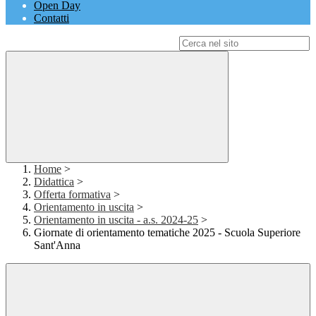
Open Day
Contatti
Campo di ricerca per le pagine del sito
Home
>
Didattica
>
Offerta formativa
>
Orientamento in uscita
>
Orientamento in uscita - a.s. 2024-25
>
Giornate di orientamento tematiche 2025 - Scuola Superiore
Sant'Anna