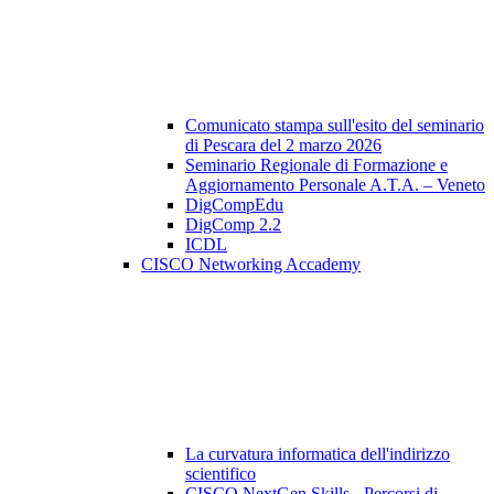
Comunicato stampa sull'esito del seminario
di Pescara del 2 marzo 2026
Seminario Regionale di Formazione e
Aggiornamento Personale A.T.A. – Veneto
DigCompEdu
DigComp 2.2
ICDL
CISCO Networking Accademy
La curvatura informatica dell'indirizzo
scientifico
CISCO NextGen Skills - Percorsi di