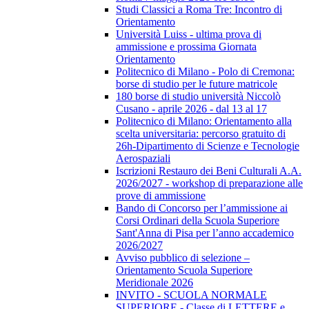
Studi Classici a Roma Tre: Incontro di
Orientamento
Università Luiss - ultima prova di
ammissione e prossima Giornata
Orientamento
Politecnico di Milano - Polo di Cremona:
borse di studio per le future matricole
180 borse di studio università Niccolò
Cusano - aprile 2026 - dal 13 al 17
Politecnico di Milano: Orientamento alla
scelta universitaria: percorso gratuito di
26h-Dipartimento di Scienze e Tecnologie
Aerospaziali
Iscrizioni Restauro dei Beni Culturali A.A.
2026/2027 - workshop di preparazione alle
prove di ammissione
Bando di Concorso per l’ammissione ai
Corsi Ordinari della Scuola Superiore
Sant'Anna di Pisa per l’anno accademico
2026/2027
Avviso pubblico di selezione –
Orientamento Scuola Superiore
Meridionale 2026
INVITO - SCUOLA NORMALE
SUPERIORE - Classe di LETTERE e