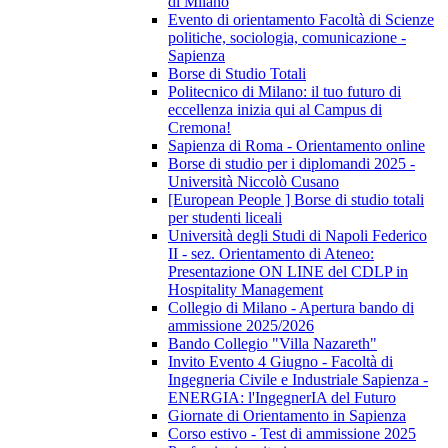
di Milano
Evento di orientamento Facoltà di Scienze
politiche, sociologia, comunicazione -
Sapienza
Borse di Studio Totali
Politecnico di Milano: il tuo futuro di
eccellenza inizia qui al Campus di
Cremona!
Sapienza di Roma - Orientamento online
Borse di studio per i diplomandi 2025 -
Università Niccolò Cusano
[European People ] Borse di studio totali
per studenti liceali
Università degli Studi di Napoli Federico
II - sez. Orientamento di Ateneo:
Presentazione ON LINE del CDLP in
Hospitality Management
Collegio di Milano - Apertura bando di
ammissione 2025/2026
Bando Collegio "Villa Nazareth"
Invito Evento 4 Giugno - Facoltà di
Ingegneria Civile e Industriale Sapienza -
ENERGIA: l'IngegnerIA del Futuro
Giornate di Orientamento in Sapienza
Corso estivo - Test di ammissione 2025