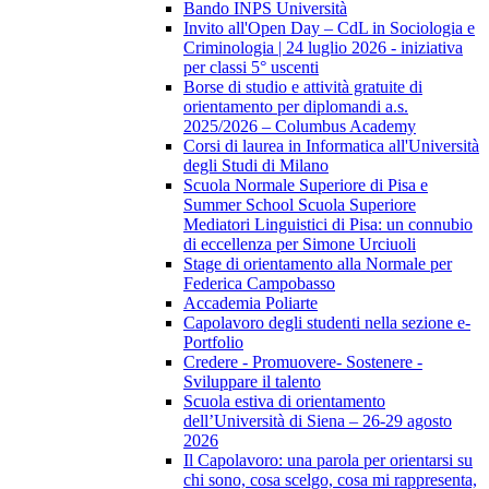
Bando INPS Università
Invito all'Open Day – CdL in Sociologia e
Criminologia | 24 luglio 2026 - iniziativa
per classi 5° uscenti
Borse di studio e attività gratuite di
orientamento per diplomandi a.s.
2025/2026 – Columbus Academy
Corsi di laurea in Informatica all'Università
degli Studi di Milano
Scuola Normale Superiore di Pisa e
Summer School Scuola Superiore
Mediatori Linguistici di Pisa: un connubio
di eccellenza per Simone Urciuoli
Stage di orientamento alla Normale per
Federica Campobasso
Accademia Poliarte
Capolavoro degli studenti nella sezione e-
Portfolio
Credere - Promuovere- Sostenere -
Sviluppare il talento
Scuola estiva di orientamento
dell’Università di Siena – 26-29 agosto
2026
Il Capolavoro: una parola per orientarsi su
chi sono, cosa scelgo, cosa mi rappresenta,