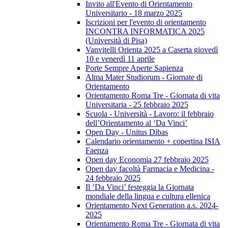
Invito all'Evento di Orientamento
Universitario - 18 marzo 2025
Iscrizioni per l'evento di orientamento
INCONTRA INFORMATICA 2025
(Università di Pisa)
Vanvitelli Orienta 2025 a Caserta giovedì
10 e venerdì 11 aprile
Porte Sempre Aperte Sapienza
Alma Mater Studiorum - Giornate di
Orientamento
Orientamento Roma Tre - Giornata di vita
Universitaria - 25 febbraio 2025
Scuola - Università - Lavoro: il febbraio
dell’Orientamento al ‘Da Vinci’
Open Day - Unitus Dibas
Calendario orientamento + copertina ISIA
Faenza
Open day Economia 27 febbraio 2025
Open day facoltà Farmacia e Medicina -
24 febbraio 2025
Il ‘Da Vinci’ festeggia la Giornata
mondiale della lingua e cultura ellenica
Orientamento Next Generation a.s. 2024-
2025
Orientamento Roma Tre - Giornata di vita