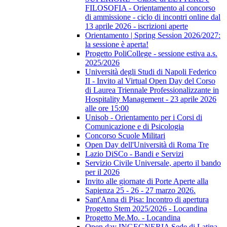
FILOSOFIA - Orientamento al concorso
di ammissione - ciclo di incontri online dal
13 aprile 2026 - iscrizioni aperte
Orientamento | Spring Session 2026/2027:
la sessione è aperta!
Progetto PoliCollege - sessione estiva a.s.
2025/2026
Università degli Studi di Napoli Federico
II - Invito al Virtual Open Day del Corso
di Laurea Triennale Professionalizzante in
Hospitality Management - 23 aprile 2026
alle ore 15:00
Unisob - Orientamento per i Corsi di
Comunicazione e di Psicologia
Concorso Scuole Militari
Open Day dell'Università di Roma Tre
Lazio DiSCo - Bandi e Servizi
Servizio Civile Universale, aperto il bando
per il 2026
Invito alle giornate di Porte Aperte alla
Sapienza 25 - 26 - 27 marzo 2026.
Sant'Anna di Pisa: Incontro di apertura
Progetto Stem 2025/2026 - Locandina
Progetto Me.Mo. - Locandina
Open day INGEGNERIA Sede di Latina -