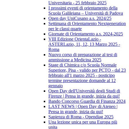
Universitaria - 25 febbraio 2025
I prossimi eventi di orientamento della
Scuola Galileiana – Università di Padova
Open day UniCusano a.s. 2024/25
Settimana di Orientamento Nextgeneration
per le classi quarte
Giornate di Orientamento a.s. 2024-2025
VIII Edizione OrientaLazio -
ASTERLazio, 11, 12, 13 Marzo 2025 -
Roma
Nuovo corso di preparazione al test di
ammissione a Medicina 2025
Stage di Chimica c/o Scuola Normale
Superiore, Pisa - valido per PCTO - dal 23
febbraio all'1 marzo 2025 - posticipo
termine presentazione domande al 12
gennaio
Open Day dell'Università degli Studi di
Firenze | Pensa in grande, inizia da qui!
Bando Concorso Guardia di Finanza 2024
LAST NEWS | Open Day di Ateneo |
Pensa in grande, inizia da qui!
Sapienza di Roma - Opendiag 2025
Una lezione unica per una Europa più
unita