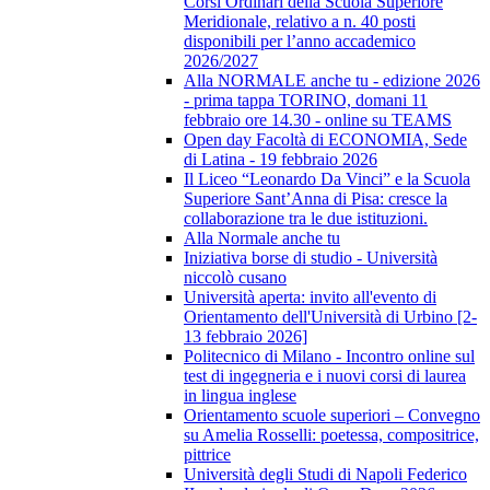
Corsi Ordinari della Scuola Superiore
Meridionale, relativo a n. 40 posti
disponibili per l’anno accademico
2026/2027
Alla NORMALE anche tu - edizione 2026
- prima tappa TORINO, domani 11
febbraio ore 14.30 - online su TEAMS
Open day Facoltà di ECONOMIA, Sede
di Latina - 19 febbraio 2026
Il Liceo “Leonardo Da Vinci” e la Scuola
Superiore Sant’Anna di Pisa: cresce la
collaborazione tra le due istituzioni.
Alla Normale anche tu
Iniziativa borse di studio - Università
niccolò cusano
Università aperta: invito all'evento di
Orientamento dell'Università di Urbino [2-
13 febbraio 2026]
Politecnico di Milano - Incontro online sul
test di ingegneria e i nuovi corsi di laurea
in lingua inglese
Orientamento scuole superiori – Convegno
su Amelia Rosselli: poetessa, compositrice,
pittrice
Università degli Studi di Napoli Federico