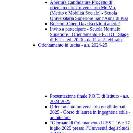
Apertura Candidature Progetto di
orientamento Universitario Me.Mo.
(Merito e Mobilità Sociale) - Scuola
Universitaria Superiore Sant’Anna di Pisa
Bocconi-Open Day: iscrizioni aperte!
Invito a partecipare - Scuola Normale
Superiore - Orientamento e PCTO - Stage
di Fisica ed. 2026 - dall'1 al 7 febbraio
Orientamento in uscita - a.s. 2024-25
Presentazione finale P.O.T. di Istituto - a.s.
2024-2025
Orientamento universitario neodiplomati
2025 - Corso di laurea in Ingegneria edile -
architettura
“Giornate di Orientamento IUSS”, 16 e 17
luglio 2025 presso l’Università degli Studi