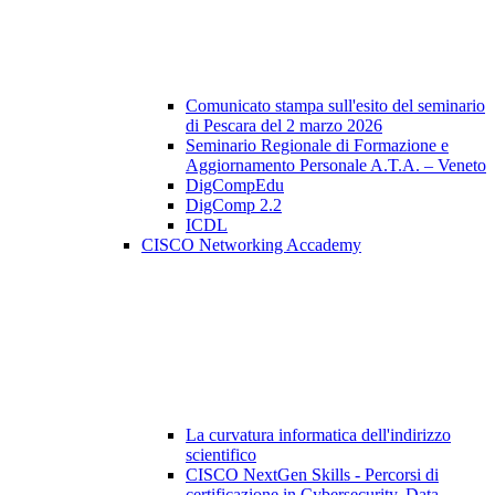
Comunicato stampa sull'esito del seminario
di Pescara del 2 marzo 2026
Seminario Regionale di Formazione e
Aggiornamento Personale A.T.A. – Veneto
DigCompEdu
DigComp 2.2
ICDL
CISCO Networking Accademy
La curvatura informatica dell'indirizzo
scientifico
CISCO NextGen Skills - Percorsi di
certificazione in Cybersecurity, Data