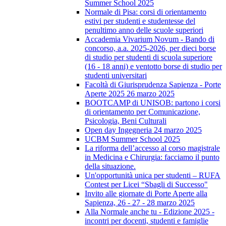
Summer School 2025
Normale di Pisa: corsi di orientamento
estivi per studenti e studentesse del
penultimo anno delle scuole superiori
Accademia Vivarium Novum - Bando di
concorso, a.a. 2025-2026, per dieci borse
di studio per studenti di scuola superiore
(16 - 18 anni) e ventotto borse di studio per
studenti universitari
Facoltà di Giurisprudenza Sapienza - Porte
Aperte 2025 26 marzo 2025
BOOTCAMP di UNISOB: partono i corsi
di orientamento per Comunicazione,
Psicologia, Beni Culturali
Open day Ingegneria 24 marzo 2025
UCBM Summer School 2025
La riforma dell’accesso al corso magistrale
in Medicina e Chirurgia: facciamo il punto
della situazione.
Un'opportunità unica per studenti – RUFA
Contest per Licei “Sbagli di Successo"
Invito alle giornate di Porte Aperte alla
Sapienza, 26 - 27 - 28 marzo 2025
Alla Normale anche tu - Edizione 2025 -
incontri per docenti, studenti e famiglie