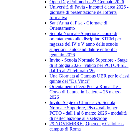
Open Day Polimoda - 23 Gennaio 2026
Università di Pavia - Incontri d'area 2026 -
giornate di presentazione dell'offerta
formativa
Sant'Anna di Pisa - Giornate di
Orientamento
Scuola Normale Superiore - corso di
orientamento alle discipline STEM per
ragazze del IV e V anno delle scuole
superiori - autocandidature entro il 5
gennaio 2026
Invito - Scuola Normale Superiore - Stage
di Biologia 2026 - valido per PCTO/FSL -
dal 15 al 21 febbraio '26
Una Giornata al Campus UER per le classi
quinte del "Da Vinci"
Orientamento Peer2Peer a Roma Tre –
Corso di Laurea in Lettere – 25 marzo
2026
Invito: Stage di Chimica c/o Scuola
Normale Superiore, Pisa - valido per
PCTO - dall'1 al 6 marzo 2026 - modalità
di partecipazione alla selezione
29 NOVEMBRE | Open day Cattolica -
campus di Roma