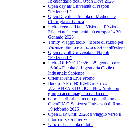
II: calendario degli Open Days 2026
Open day all’Università di Napoli
“Federico II”
Open Day della Scuola di Medicina e
Chirurgia a distanza
Invito evento “Dalla Visione all’Azione –
Rilanciare la competitività europea” - 30
Gennaio 2026
Trinity ViaggiStudio – Borse di studio per
Vacanze Studio e anno scolastico all'estero
Open day all’Università di Napoli
“Federico II”
Invito OPENICI 2026 il 29 gennaio ore
16:00 - Facoltà di Ingegneria Civile e
Industriale Sapienza
OrientaMenti Live Promo
Bando INPS INSIEME in arrivo
VACANZA STUDIO a New York con
gruppo accompagnato da docenti
Giornata di orientamento post-diploma -
OpenDIAG Sapienza Università di Roma,
19 febbraio 2026
Open Day Unifi 2026: il viaggio verso il
futuro inizia a Firenze
Unica - La scuola di tutti