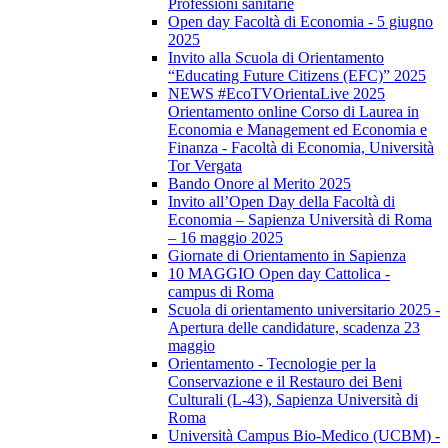
Professioni sanitarie
Open day Facoltà di Economia - 5 giugno
2025
Invito alla Scuola di Orientamento
“Educating Future Citizens (EFC)” 2025
NEWS #EcoTVOrientaLive 2025
Orientamento online Corso di Laurea in
Economia e Management ed Economia e
Finanza - Facoltà di Economia, Università
Tor Vergata
Bando Onore al Merito 2025
Invito all’Open Day della Facoltà di
Economia – Sapienza Università di Roma
– 16 maggio 2025
Giornate di Orientamento in Sapienza
10 MAGGIO Open day Cattolica -
campus di Roma
Scuola di orientamento universitario 2025 -
Apertura delle candidature, scadenza 23
maggio
Orientamento - Tecnologie per la
Conservazione e il Restauro dei Beni
Culturali (L-43), Sapienza Università di
Roma
Università Campus Bio-Medico (UCBM) -