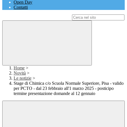
Open Day
Contatti
Campo di ricerca per le pagine del sito
Home
>
Novità
>
Le notizie
>
Stage di Chimica c/o Scuola Normale Superiore, Pisa - valido
per PCTO - dal 23 febbraio all'1 marzo 2025 - posticipo
termine presentazione domande al 12 gennaio