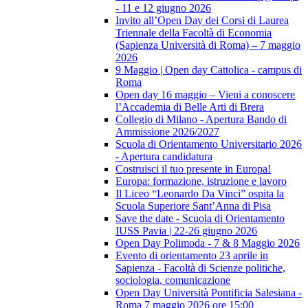
- 11 e 12 giugno 2026
Invito all’Open Day dei Corsi di Laurea
Triennale della Facoltà di Economia
(Sapienza Università di Roma) – 7 maggio
2026
9 Maggio | Open day Cattolica - campus di
Roma
Open day 16 maggio – Vieni a conoscere
l’Accademia di Belle Arti di Brera
Collegio di Milano - Apertura Bando di
Ammissione 2026/2027
Scuola di Orientamento Universitario 2026
- Apertura candidatura
Costruisci il tuo presente in Europa!
Europa: formazione, istruzione e lavoro
Il Liceo “Leonardo Da Vinci” ospita la
Scuola Superiore Sant’Anna di Pisa
Save the date - Scuola di Orientamento
IUSS Pavia | 22-26 giugno 2026
Open Day Polimoda - 7 & 8 Maggio 2026
Evento di orientamento 23 aprile in
Sapienza - Facoltà di Scienze politiche,
sociologia, comunicazione
Open Day Università Pontificia Salesiana -
Roma 7 maggio 2026 ore 15:00