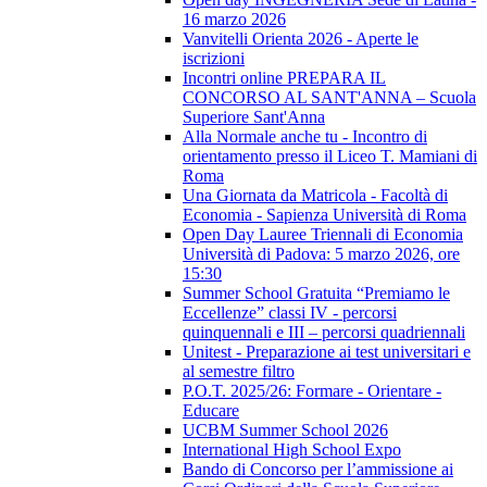
16 marzo 2026
Vanvitelli Orienta 2026 - Aperte le
iscrizioni
Incontri online PREPARA IL
CONCORSO AL SANT'ANNA – Scuola
Superiore Sant'Anna
Alla Normale anche tu - Incontro di
orientamento presso il Liceo T. Mamiani di
Roma
Una Giornata da Matricola - Facoltà di
Economia - Sapienza Università di Roma
Open Day Lauree Triennali di Economia
Università di Padova: 5 marzo 2026, ore
15:30
Summer School Gratuita “Premiamo le
Eccellenze” classi IV - percorsi
quinquennali e III – percorsi quadriennali
Unitest - Preparazione ai test universitari e
al semestre filtro
P.O.T. 2025/26: Formare - Orientare -
Educare
UCBM Summer School 2026
International High School Expo
Bando di Concorso per l’ammissione ai