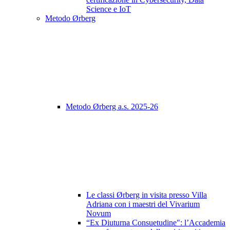
Science e IoT
Metodo Ørberg
Metodo Ørberg a.s. 2025-26
Le classi Ørberg in visita presso Villa
Adriana con i maestri del Vivarium
Novum
“Ex Diuturna Consuetudine": l’Accademia