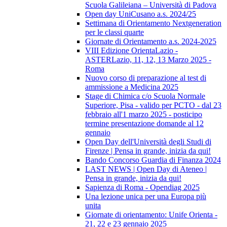
Scuola Galileiana – Università di Padova
Open day UniCusano a.s. 2024/25
Settimana di Orientamento Nextgeneration
per le classi quarte
Giornate di Orientamento a.s. 2024-2025
VIII Edizione OrientaLazio -
ASTERLazio, 11, 12, 13 Marzo 2025 -
Roma
Nuovo corso di preparazione al test di
ammissione a Medicina 2025
Stage di Chimica c/o Scuola Normale
Superiore, Pisa - valido per PCTO - dal 23
febbraio all'1 marzo 2025 - posticipo
termine presentazione domande al 12
gennaio
Open Day dell'Università degli Studi di
Firenze | Pensa in grande, inizia da qui!
Bando Concorso Guardia di Finanza 2024
LAST NEWS | Open Day di Ateneo |
Pensa in grande, inizia da qui!
Sapienza di Roma - Opendiag 2025
Una lezione unica per una Europa più
unita
Giornate di orientamento: Unife Orienta -
21, 22 e 23 gennaio 2025