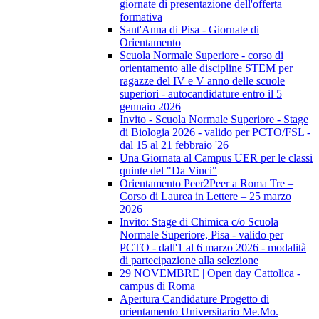
giornate di presentazione dell'offerta
formativa
Sant'Anna di Pisa - Giornate di
Orientamento
Scuola Normale Superiore - corso di
orientamento alle discipline STEM per
ragazze del IV e V anno delle scuole
superiori - autocandidature entro il 5
gennaio 2026
Invito - Scuola Normale Superiore - Stage
di Biologia 2026 - valido per PCTO/FSL -
dal 15 al 21 febbraio '26
Una Giornata al Campus UER per le classi
quinte del "Da Vinci"
Orientamento Peer2Peer a Roma Tre –
Corso di Laurea in Lettere – 25 marzo
2026
Invito: Stage di Chimica c/o Scuola
Normale Superiore, Pisa - valido per
PCTO - dall'1 al 6 marzo 2026 - modalità
di partecipazione alla selezione
29 NOVEMBRE | Open day Cattolica -
campus di Roma
Apertura Candidature Progetto di
orientamento Universitario Me.Mo.