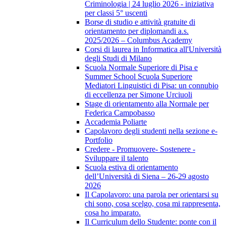
Criminologia | 24 luglio 2026 - iniziativa
per classi 5° uscenti
Borse di studio e attività gratuite di
orientamento per diplomandi a.s.
2025/2026 – Columbus Academy
Corsi di laurea in Informatica all'Università
degli Studi di Milano
Scuola Normale Superiore di Pisa e
Summer School Scuola Superiore
Mediatori Linguistici di Pisa: un connubio
di eccellenza per Simone Urciuoli
Stage di orientamento alla Normale per
Federica Campobasso
Accademia Poliarte
Capolavoro degli studenti nella sezione e-
Portfolio
Credere - Promuovere- Sostenere -
Sviluppare il talento
Scuola estiva di orientamento
dell’Università di Siena – 26-29 agosto
2026
Il Capolavoro: una parola per orientarsi su
chi sono, cosa scelgo, cosa mi rappresenta,
cosa ho imparato.
Il Curriculum dello Studente: ponte con il