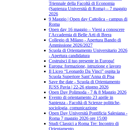
Triennale della Facoltà di Economia
(Sapienza Università di Roma) – 7 maggio
2026
9 Maggio | Open day Cattolica - campus di
Roma
Open day 16 maggio – Vieni a conoscere
l’Accademia di Belle Arti di Brera
Collegio di Milano - Apertura Bando di
Ammissione 2026/2027
Scuola di Orientamento Universitario 2026
- Apertura candidatura
Costruisci il tuo presente in Europa!
Europa: formazione, istruzione e lavoro
Il Liceo “Leonardo Da Vinci” ospita la
Scuola Superiore Sant’Anna di Pisa
Save the date - Scuola di Orientamento
IUSS Pavia | 22-26 giugno 2026
Open Day Polimoda - 7 & 8 Maggio 2026
Evento di orientamento 23 aprile in
Sapienza - Facoltà di Scienze politiche,
sociologia, comunicazione
Open Day Università Pontificia Salesiana -
Roma 7 maggio 2026 ore 15:00
Studi Classici a Roma Tre: Incontro di
Orientamento