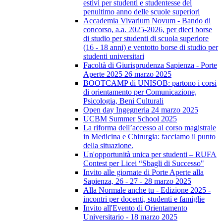
estivi per studenti e studentesse del
penultimo anno delle scuole superiori
Accademia Vivarium Novum - Bando di
concorso, a.a. 2025-2026, per dieci borse
di studio per studenti di scuola superiore
(16 - 18 anni) e ventotto borse di studio per
studenti universitari
Facoltà di Giurisprudenza Sapienza - Porte
Aperte 2025 26 marzo 2025
BOOTCAMP di UNISOB: partono i corsi
di orientamento per Comunicazione,
Psicologia, Beni Culturali
Open day Ingegneria 24 marzo 2025
UCBM Summer School 2025
La riforma dell’accesso al corso magistrale
in Medicina e Chirurgia: facciamo il punto
della situazione.
Un'opportunità unica per studenti – RUFA
Contest per Licei “Sbagli di Successo"
Invito alle giornate di Porte Aperte alla
Sapienza, 26 - 27 - 28 marzo 2025
Alla Normale anche tu - Edizione 2025 -
incontri per docenti, studenti e famiglie
Invito all'Evento di Orientamento
Universitario - 18 marzo 2025