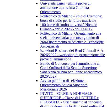
Università Luiss - ultima prova di
ammissione e prossima Giornata
Orientamento
Politecnico di Milano - Polo di Cremona:
borse di studio per le future matricole
180 borse di studio università Niccolò
Cusano - aprile 2026 - dal 13 al 17
Politecnico di Milano: Orientamento alla
scelta universitaria: percorso gratuito di
26h-Dipartimento di Scienze e Tecnologie
Aerospaziali
Iscrizioni Restauro dei Beni Culturali A.A.
2026/2027 - workshop di preparazione alle
prove di ammissione
Bando di Concorso per l’ammissione ai
Corsi Ordinari della Scuola Superiore
Sant'Anna di Pisa per l’anno accademico
2026/2027
Avviso pubblico di selezione –
Orientamento Scuola Superiore
Meridionale 2026
INVITO - SCUOLA NORMALE
SUPERIORE - Classe di LETTERE e
FILOSOFIA - Orientamento al concorso
di ammissione - ciclo di incontri online dal