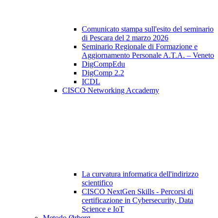
Comunicato stampa sull'esito del seminario
di Pescara del 2 marzo 2026
Seminario Regionale di Formazione e
Aggiornamento Personale A.T.A. – Veneto
DigCompEdu
DigComp 2.2
ICDL
CISCO Networking Accademy
La curvatura informatica dell'indirizzo
scientifico
CISCO NextGen Skills - Percorsi di
certificazione in Cybersecurity, Data
Science e IoT
Metodo Ørberg