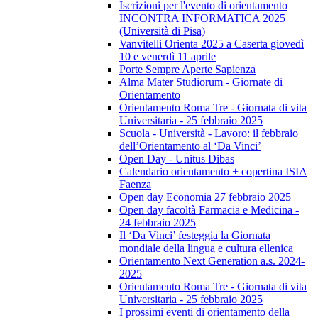
Iscrizioni per l'evento di orientamento
INCONTRA INFORMATICA 2025
(Università di Pisa)
Vanvitelli Orienta 2025 a Caserta giovedì
10 e venerdì 11 aprile
Porte Sempre Aperte Sapienza
Alma Mater Studiorum - Giornate di
Orientamento
Orientamento Roma Tre - Giornata di vita
Universitaria - 25 febbraio 2025
Scuola - Università - Lavoro: il febbraio
dell’Orientamento al ‘Da Vinci’
Open Day - Unitus Dibas
Calendario orientamento + copertina ISIA
Faenza
Open day Economia 27 febbraio 2025
Open day facoltà Farmacia e Medicina -
24 febbraio 2025
Il ‘Da Vinci’ festeggia la Giornata
mondiale della lingua e cultura ellenica
Orientamento Next Generation a.s. 2024-
2025
Orientamento Roma Tre - Giornata di vita
Universitaria - 25 febbraio 2025
I prossimi eventi di orientamento della