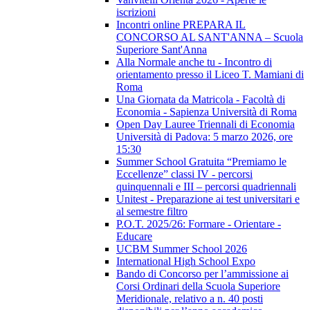
iscrizioni
Incontri online PREPARA IL
CONCORSO AL SANT'ANNA – Scuola
Superiore Sant'Anna
Alla Normale anche tu - Incontro di
orientamento presso il Liceo T. Mamiani di
Roma
Una Giornata da Matricola - Facoltà di
Economia - Sapienza Università di Roma
Open Day Lauree Triennali di Economia
Università di Padova: 5 marzo 2026, ore
15:30
Summer School Gratuita “Premiamo le
Eccellenze” classi IV - percorsi
quinquennali e III – percorsi quadriennali
Unitest - Preparazione ai test universitari e
al semestre filtro
P.O.T. 2025/26: Formare - Orientare -
Educare
UCBM Summer School 2026
International High School Expo
Bando di Concorso per l’ammissione ai
Corsi Ordinari della Scuola Superiore
Meridionale, relativo a n. 40 posti