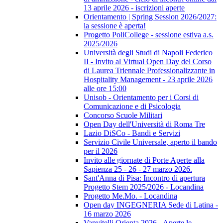
13 aprile 2026 - iscrizioni aperte
Orientamento | Spring Session 2026/2027:
la sessione è aperta!
Progetto PoliCollege - sessione estiva a.s.
2025/2026
Università degli Studi di Napoli Federico
II - Invito al Virtual Open Day del Corso
di Laurea Triennale Professionalizzante in
Hospitality Management - 23 aprile 2026
alle ore 15:00
Unisob - Orientamento per i Corsi di
Comunicazione e di Psicologia
Concorso Scuole Militari
Open Day dell'Università di Roma Tre
Lazio DiSCo - Bandi e Servizi
Servizio Civile Universale, aperto il bando
per il 2026
Invito alle giornate di Porte Aperte alla
Sapienza 25 - 26 - 27 marzo 2026.
Sant'Anna di Pisa: Incontro di apertura
Progetto Stem 2025/2026 - Locandina
Progetto Me.Mo. - Locandina
Open day INGEGNERIA Sede di Latina -
16 marzo 2026
Vanvitelli Orienta 2026 - Aperte le