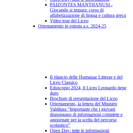
PAIZONTES MANTHANUSI -
Giocando si impara: corso di
alfabetizzazione di lingua e cultura greca
Video tour del Liceo
Orientamento in entrata a.s. 2024-25
Il rilancio delle Humanae Litterae e del
Liceo Classico
Eduscopio 2024, il Liceo Leonardo tiene
duro
Brochure di presentazione del Liceo
Orientamento, la lettera del Ministro
Valditara “Importante che i giovani
dispongano di informazioni complete e
aggiornate per la scelta del percorso
scolastico”
Open Day: tutte le informazioni