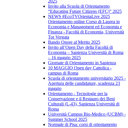
2025
Invito alla Scuola di Orientamento
“Educating Future Citizens (EFC)” 2025
NEWS #EcoTVOrientaLive 2025
Orientamento online Corso di Laurea in
Economia e Management ed Economia e
Finanza - Facoltà di Economia, Università
Tor Vergata
Bando Onore al Merito 2025
Invito all’Open Day della Facoltà di
Economia – Sapienza Università di Roma
– 16 maggio 2025
Giornate di Orientamento in Sapienza
10 MAGGIO Open day Cattolica -
campus di Roma
Scuola di orientamento universitario 2025 -
Apertura delle candidature, scadenza 23
maggio
Orientamento - Tecnologie per la
Conservazione e il Restauro dei Beni
Culturali (L-43), Sapienza Università di
Roma
Università Campus Bio-Medico (UCBM) -
Summer School 2025
Normale di Pisa: corsi di orientamento