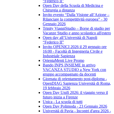
“Federico II”
Open Day della Scuola di Medicina e
Chirurgia a distanza
Invito evento “Dalla Visione all’Azione –
Rilanciare la competitività europea” - 30
Gennaio 2026
Trinity ViaggiStudio – Borse di studio per
Vacanze Studio e anno scolastico all'estero
Open day all’Università di Napoli
“Federico II”
Invito OPENICI 2026 il 29 gennaio ore
16:00 - Facoltà di Ingegneria Civile e
Industriale Sapienza
OrientaMenti Live Promo
Bando INPS INSIEME in arrivo
VACANZA STUDIO a New York con
gruppo accompagnato da docenti
Giornata di orientamento post-diploma -
OpenDIAG Sapienza Università di Roma,
19 febbraio 2026
Open Day Unifi 2026: il viaggio verso il
futuro inizia a Firenze
Unica - La scuola di tutti
Open Day Polimoda - 23 Gennaio 2026
Università di Pavia - Incontri d'area 2026 -