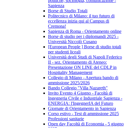
politiche, sociologia, comunicazione -
Sapienza
Borse di Studio Totali
Politecnico di Milano: il tuo futuro di
eccellenza inizia qui al Campus di
Cremona!
Sapienza di Roma - Orientamento online
Borse di studio per i diplomandi 2025 -
Università Niccolò Cusano
[European People ] Borse di studio totali
per studenti liceali
Università degli Studi di Napoli Federico
II - sez. Orientamento di Ateneo:
Presentazione ON LINE del CDLP in
Hospitality Management
Collegio di Milano - Apertura bando di
ammissione 2025/2026
Bando Collegio "Villa Nazareth"
Invito Evento 4 Giugno - Facoltà di
Ingegneria Civile e Industriale Sapienza -
ENERGIA: l'IngegnerIA del Futuro
Giornate di Orientamento in Sapienza
Corso estivo - Test di ammissione 2025
Professioni sanitarie
Open day Facoltà di Economia - 5 giugno