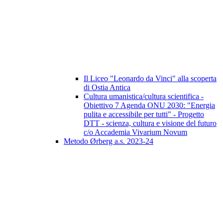
Il Liceo "Leonardo da Vinci" alla scoperta
di Ostia Antica
Cultura umanistica/cultura scientifica -
Obiettivo 7 Agenda ONU 2030: "Energia
pulita e accessibile per tutti" - Progetto
DTT - scienza, cultura e visione del futuro
c/o Accademia Vivarium Novum
Metodo Ørberg a.s. 2023-24