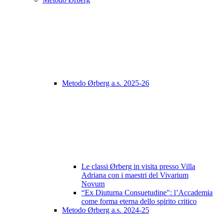
Metodo Ørberg a.s. 2025-26
Le classi Ørberg in visita presso Villa
Adriana con i maestri del Vivarium
Novum
“Ex Diuturna Consuetudine": l’Accademia
come forma eterna dello spirito critico
Metodo Ørberg a.s. 2024-25