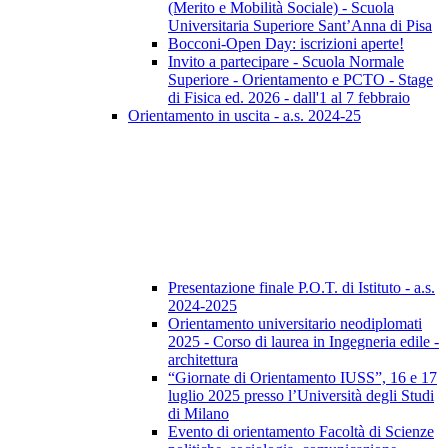
(Merito e Mobilità Sociale) - Scuola
Universitaria Superiore Sant’Anna di Pisa
Bocconi-Open Day: iscrizioni aperte!
Invito a partecipare - Scuola Normale
Superiore - Orientamento e PCTO - Stage
di Fisica ed. 2026 - dall'1 al 7 febbraio
Orientamento in uscita - a.s. 2024-25
Presentazione finale P.O.T. di Istituto - a.s.
2024-2025
Orientamento universitario neodiplomati
2025 - Corso di laurea in Ingegneria edile -
architettura
“Giornate di Orientamento IUSS”, 16 e 17
luglio 2025 presso l’Università degli Studi
di Milano
Evento di orientamento Facoltà di Scienze