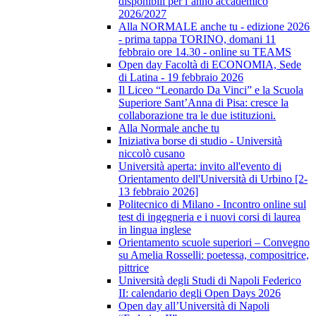
disponibili per l’anno accademico
2026/2027
Alla NORMALE anche tu - edizione 2026
- prima tappa TORINO, domani 11
febbraio ore 14.30 - online su TEAMS
Open day Facoltà di ECONOMIA, Sede
di Latina - 19 febbraio 2026
Il Liceo “Leonardo Da Vinci” e la Scuola
Superiore Sant’Anna di Pisa: cresce la
collaborazione tra le due istituzioni.
Alla Normale anche tu
Iniziativa borse di studio - Università
niccolò cusano
Università aperta: invito all'evento di
Orientamento dell'Università di Urbino [2-
13 febbraio 2026]
Politecnico di Milano - Incontro online sul
test di ingegneria e i nuovi corsi di laurea
in lingua inglese
Orientamento scuole superiori – Convegno
su Amelia Rosselli: poetessa, compositrice,
pittrice
Università degli Studi di Napoli Federico
II: calendario degli Open Days 2026
Open day all’Università di Napoli