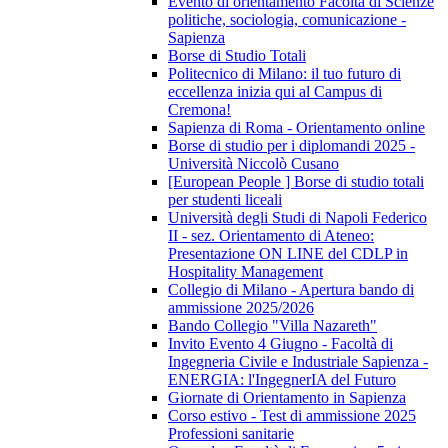
Evento di orientamento Facoltà di Scienze
politiche, sociologia, comunicazione -
Sapienza
Borse di Studio Totali
Politecnico di Milano: il tuo futuro di
eccellenza inizia qui al Campus di
Cremona!
Sapienza di Roma - Orientamento online
Borse di studio per i diplomandi 2025 -
Università Niccolò Cusano
[European People ] Borse di studio totali
per studenti liceali
Università degli Studi di Napoli Federico
II - sez. Orientamento di Ateneo:
Presentazione ON LINE del CDLP in
Hospitality Management
Collegio di Milano - Apertura bando di
ammissione 2025/2026
Bando Collegio "Villa Nazareth"
Invito Evento 4 Giugno - Facoltà di
Ingegneria Civile e Industriale Sapienza -
ENERGIA: l'IngegnerIA del Futuro
Giornate di Orientamento in Sapienza
Corso estivo - Test di ammissione 2025
Professioni sanitarie