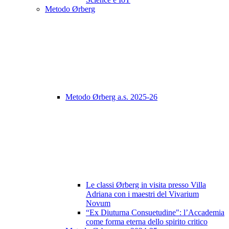
Metodo Ørberg
Metodo Ørberg a.s. 2025-26
Le classi Ørberg in visita presso Villa
Adriana con i maestri del Vivarium
Novum
“Ex Diuturna Consuetudine": l’Accademia
come forma eterna dello spirito critico