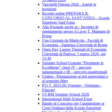
Vanvitelli Orienta 2026 - Aperte le
iscrizioni
Incontri online PREPARA IL
CONCORSO AL SANT'ANNA – Scuola
Superiore Sant'Anna
Alla Normale anche tu - Incontro di
orientamento presso il Liceo T. Mamiani di
Roma
Una Giornata da Matricola - Facoltà di
Economia - Sapienza Università di Roma
Open Day Lauree Triennali di Economia
Università di Padova: 5 marzo 2026, ore
15:30
Summer School Gratuita “Premiamo le
Eccellenze” classi IV - percorsi
quinquennali e III – percorsi quadriennali
Unitest - Preparazione ai test universitari e
al semestre filtro
P.O.T. 2025/26: Formare - Orientare -
Educare
UCBM Summer School 2026
International High School Expo
Bando di Concorso per l’ammissione ai
Corsi Ordinari della Scuola Superiore