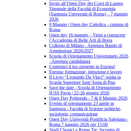
Invito all’Open Day dei Corsi di Laurea
Triennale della Facoltà di Economia
(Sapienza Università di Roma) – 7 maggio
2026
9 Maggio | Open day Cattolica - campus di
Roma
Open day 16 maggio – Vieni a conoscere
l’Accademia di Belle Arti di Brera
Collegio di Milano - Apertura Bando di
Ammissione 2026/2027
Scuola di Orientamento Universitario 2026
- Apertura candidatura
Costruisci il tuo presente in Europa!
Europa: formazione, istruzione e lavoro
Il Liceo “Leonardo Da Vinci” ospita la
Scuola Superiore Sant’Anna di Pisa
Save the date - Scuola di Orientamento
IUSS Pavia | 22-26 giugno 2026
Open Day Polimoda - 7 & 8 Maggio 2026
Evento di orientamento 23 aprile in
Sapienza - Facoltà di Scienze politiche,
sociologia, comunicazione
Open Day Università Pontificia Salesiana -
Roma 7 maggio 2026 ore 15:00
Studi Classici a Roma Tre: Incontro di