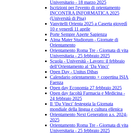
Universitario - 18 marzo 2025
Iscrizioni per l'evento di orientamento
INCONTRA INFORMATICA 2025
(Università di Pisa)
Vanvitelli Orienta 2025 a Caserta giovedì
10 e venerdì 11 aprile
Porte Sempre Aperte Sapienza
Alma Mater Studiorum - Giornate di
Orientamento
Orientamento Roma Tre - Giornata di vita
Universitaria - 25 febbraio 2025
Scuola - Università - Lavoro: il febbraio
dell’Orientamento al ‘Da Vinci’
Open Day - Unitus Dibas
Calendario orientamento + copertina ISIA
Faenza
Open day Economia 27 febbraio 2025
Open day facoltà Farmacia e Medicina -
24 febbraio 2025
Il ‘Da Vinci’ festeggia la Giornata
mondiale della lingua e cultura ellenica
Orientamento Next Generation a.s. 2024-
2025
Orientamento Roma Tre - Giornata di vita
Universitaria - 25 febbraio 2025