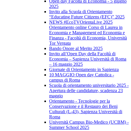
Open day Facoltà di Economia - 5 giugno
2025
Invito alla Scuola di Orientamento
“Educating Future Citizens (EFC)” 2025
NEWS #EcoTVOrientaLive 2025
Orientamento online Corso di Laurea in
Economia e Management ed Economia e
Finanza - Facoltà di Economia, Università
Tor Vergata
Bando Onore al Merito 2025
Invito all’Open Day della Facoltà di
Economia – Sapienza Università di Roma
– 16 maggio 2025
Giornate di Orientamento in Sapienza
10 MAGGIO Open day Cattolica -
campus di Roma
Scuola di orientamento universitario 2025 -
Apertura delle candidature, scadenza 23
maggio
Orientamento - Tecnologie per la
Conservazione e il Restauro dei Beni
Culturali (L-43), Sapienza Università di
Roma
Università Campus Bio-Medico (UCBM) -
Summer School 2025