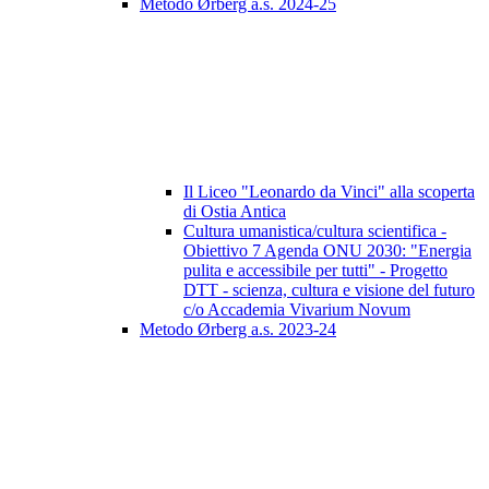
Metodo Ørberg a.s. 2024-25
Il Liceo "Leonardo da Vinci" alla scoperta
di Ostia Antica
Cultura umanistica/cultura scientifica -
Obiettivo 7 Agenda ONU 2030: "Energia
pulita e accessibile per tutti" - Progetto
DTT - scienza, cultura e visione del futuro
c/o Accademia Vivarium Novum
Metodo Ørberg a.s. 2023-24