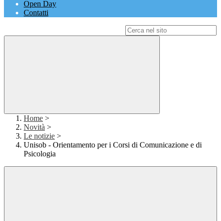
Open Day
Contatti
Campo di ricerca per le pagine del sito
Home
>
Novità
>
Le notizie
>
Unisob - Orientamento per i Corsi di Comunicazione e di
Psicologia