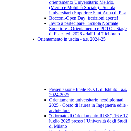
orientamento Universitario Me.Mo.
(Merito e Mobilità Sociale) - Scuola
Universitaria Superiore Sant’Anna di Pisa
Bocconi-Open Day: iscrizioni aperte!
Invito a partecipare - Scuola Normale
Superiore - Orientamento e PCTO - Stage
di Fisica ed. 2026 - dall'1 al 7 febbraio
Orientamento in uscita - a.s. 2024-25
Presentazione finale P.O.T. di Istituto - a.s.
2024-2025
Orientamento universitario neodiplomati
2025 - Corso di laurea in Ingegneria edile -
architettura
“Giornate di Orientamento IUSS”, 16 e 17
luglio 2025 presso l’Università degli Studi
di Milano