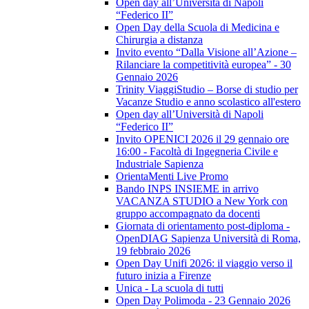
Open day all’Università di Napoli
“Federico II”
Open Day della Scuola di Medicina e
Chirurgia a distanza
Invito evento “Dalla Visione all’Azione –
Rilanciare la competitività europea” - 30
Gennaio 2026
Trinity ViaggiStudio – Borse di studio per
Vacanze Studio e anno scolastico all'estero
Open day all’Università di Napoli
“Federico II”
Invito OPENICI 2026 il 29 gennaio ore
16:00 - Facoltà di Ingegneria Civile e
Industriale Sapienza
OrientaMenti Live Promo
Bando INPS INSIEME in arrivo
VACANZA STUDIO a New York con
gruppo accompagnato da docenti
Giornata di orientamento post-diploma -
OpenDIAG Sapienza Università di Roma,
19 febbraio 2026
Open Day Unifi 2026: il viaggio verso il
futuro inizia a Firenze
Unica - La scuola di tutti
Open Day Polimoda - 23 Gennaio 2026