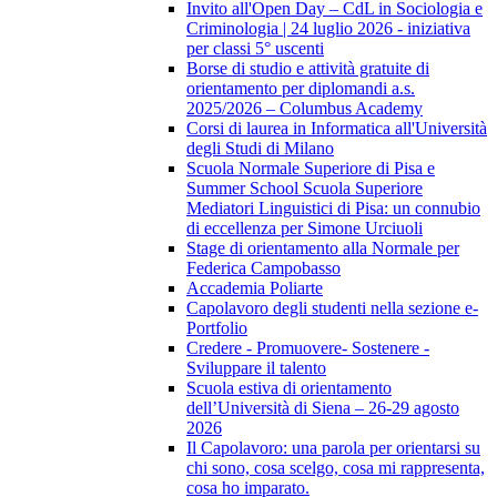
Invito all'Open Day – CdL in Sociologia e
Criminologia | 24 luglio 2026 - iniziativa
per classi 5° uscenti
Borse di studio e attività gratuite di
orientamento per diplomandi a.s.
2025/2026 – Columbus Academy
Corsi di laurea in Informatica all'Università
degli Studi di Milano
Scuola Normale Superiore di Pisa e
Summer School Scuola Superiore
Mediatori Linguistici di Pisa: un connubio
di eccellenza per Simone Urciuoli
Stage di orientamento alla Normale per
Federica Campobasso
Accademia Poliarte
Capolavoro degli studenti nella sezione e-
Portfolio
Credere - Promuovere- Sostenere -
Sviluppare il talento
Scuola estiva di orientamento
dell’Università di Siena – 26-29 agosto
2026
Il Capolavoro: una parola per orientarsi su
chi sono, cosa scelgo, cosa mi rappresenta,
cosa ho imparato.