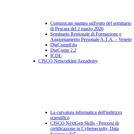
Comunicato stampa sull'esito del seminario
di Pescara del 2 marzo 2026
Seminario Regionale di Formazione e
Aggiornamento Personale A.T.A. – Veneto
DigCompEdu
DigComp 2.2
ICDL
CISCO Networking Accademy
La curvatura informatica dell'indirizzo
scientifico
CISCO NextGen Skills - Percorsi di
certificazione in Cybersecurity, Data
Science e IoT