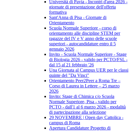
Università di Pavia - Incontri d'area 2026 -
giornate di presentazione dell'offerta
formativa
Sant'Anna di Pisa - Giornate di
Orientamento
Scuola Normale Superiore - corso di
orientamento alle discipline STEM per
ragazze del IV e V anno delle scuole
superiori - autocandidature entro il 5
gennaio 2026
Invito - Scuola Normale Superiore - Stage
di Biologia 2026 - valido per PCTO/FSL -
dal 15 al 21 febbraio '26
Una Giornata al Campus UER per le classi
quinte del "Da Vinci"
Orientamento Peer2Peer a Roma Tre –
Corso di Laurea in Lettere – 25 marzo
2026
Invito: Stage di Chimica c/o Scuola
Normale Superiore, Pisa - valido per
PCTO - dall'1 al 6 marzo 2026 - modalità
di partecipazione alla selezione
29 NOVEMBRE | Open day Cattolica -
campus di Roma
Apertura Candidature Progetto di