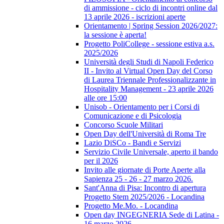
di ammissione - ciclo di incontri online dal
13 aprile 2026 - iscrizioni aperte
Orientamento | Spring Session 2026/2027:
la sessione è aperta!
Progetto PoliCollege - sessione estiva a.s.
2025/2026
Università degli Studi di Napoli Federico
II - Invito al Virtual Open Day del Corso
di Laurea Triennale Professionalizzante in
Hospitality Management - 23 aprile 2026
alle ore 15:00
Unisob - Orientamento per i Corsi di
Comunicazione e di Psicologia
Concorso Scuole Militari
Open Day dell'Università di Roma Tre
Lazio DiSCo - Bandi e Servizi
Servizio Civile Universale, aperto il bando
per il 2026
Invito alle giornate di Porte Aperte alla
Sapienza 25 - 26 - 27 marzo 2026.
Sant'Anna di Pisa: Incontro di apertura
Progetto Stem 2025/2026 - Locandina
Progetto Me.Mo. - Locandina
Open day INGEGNERIA Sede di Latina -
16 marzo 2026