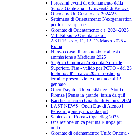
I prossimi eventi di orientamento della
Scuola Galileiana – Università di Padova
Open day UniCusano a.s. 2024/25
Settimana di Orientamento Nextgeneration
per le classi quarte
Giornate di Orientamento a.s. 2024-2025
VIII Edizione OrientaLazio -
ASTERLazio, 11, 12, 13 Marzo 2025 -
Roma
Nuovo corso di preparazione al test di
ammissione a Medicina 2025
Stage di Chimica c/o Scuola Normale
Superiore, Pisa - valido per PCTO - dal 23
febbraio all'1 marzo 2025 - posticipo
termine presentazione domande al 12
gennaio
Open Day dell'Università degli Studi di
Firenze | Pensa in grande, inizia da qui!
Bando Concorso Guardia di Finanza 2024
LAST NEWS | Open Day di Ateneo |
Pensa in grande, inizia da qui!
Sapienza di Roma - Opendiag 2025
Una lezione unica per una Europa più
unita
Giornate di orientamento: Unife Orienta -