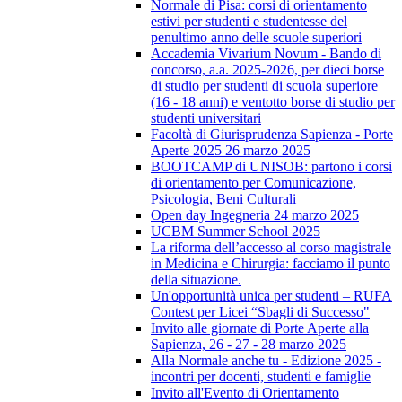
Normale di Pisa: corsi di orientamento
estivi per studenti e studentesse del
penultimo anno delle scuole superiori
Accademia Vivarium Novum - Bando di
concorso, a.a. 2025-2026, per dieci borse
di studio per studenti di scuola superiore
(16 - 18 anni) e ventotto borse di studio per
studenti universitari
Facoltà di Giurisprudenza Sapienza - Porte
Aperte 2025 26 marzo 2025
BOOTCAMP di UNISOB: partono i corsi
di orientamento per Comunicazione,
Psicologia, Beni Culturali
Open day Ingegneria 24 marzo 2025
UCBM Summer School 2025
La riforma dell’accesso al corso magistrale
in Medicina e Chirurgia: facciamo il punto
della situazione.
Un'opportunità unica per studenti – RUFA
Contest per Licei “Sbagli di Successo"
Invito alle giornate di Porte Aperte alla
Sapienza, 26 - 27 - 28 marzo 2025
Alla Normale anche tu - Edizione 2025 -
incontri per docenti, studenti e famiglie
Invito all'Evento di Orientamento