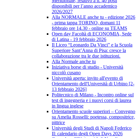
Meridionale, relativo a n. 40 posti
disponibili per l’anno accademico
2026/2027
Alla NORMALE anche tu - edizione 2026
- prima tappa TORINO, domani 11
febbraio ore 14.30 - online su TEAMS
Open day Facoltà di ECONOMIA, Sede
di Latina - 19 febbraio 2026
Il Liceo “Leonardo Da Vinci” e la Scuola
Superiore Sant’Anna di Pisa: cresce la
collaborazione tra le due istituzioni.
Alla Normale anche tu
Iniziativa borse di studio - Università
niccolò cusano
Università aperta: invito all'evento di
Orientamento dell'Università di Urbino [2-
13 febbraio 2026]
Politecnico di Milano - Incontro online sul
test di ingegneria e i nuovi corsi di laurea
in lingua inglese
Orientamento scuole superiori – Convegno
su Amelia Rosselli: poetessa, compositrice,
pittrice
Università degli Studi di Napoli Federico
II: calendario degli Open Days 2026