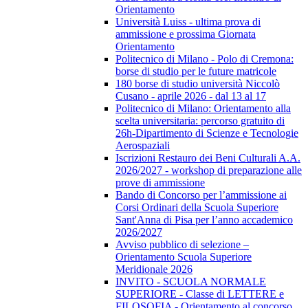
Orientamento
Università Luiss - ultima prova di
ammissione e prossima Giornata
Orientamento
Politecnico di Milano - Polo di Cremona:
borse di studio per le future matricole
180 borse di studio università Niccolò
Cusano - aprile 2026 - dal 13 al 17
Politecnico di Milano: Orientamento alla
scelta universitaria: percorso gratuito di
26h-Dipartimento di Scienze e Tecnologie
Aerospaziali
Iscrizioni Restauro dei Beni Culturali A.A.
2026/2027 - workshop di preparazione alle
prove di ammissione
Bando di Concorso per l’ammissione ai
Corsi Ordinari della Scuola Superiore
Sant'Anna di Pisa per l’anno accademico
2026/2027
Avviso pubblico di selezione –
Orientamento Scuola Superiore
Meridionale 2026
INVITO - SCUOLA NORMALE
SUPERIORE - Classe di LETTERE e
FILOSOFIA - Orientamento al concorso