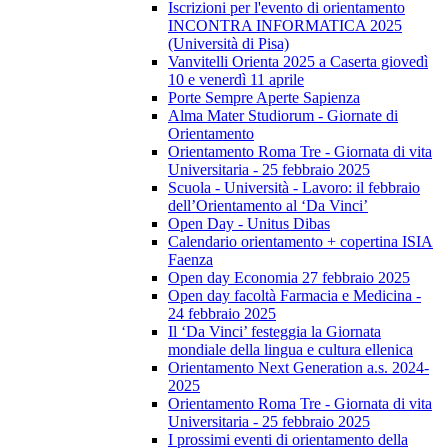
Iscrizioni per l'evento di orientamento
INCONTRA INFORMATICA 2025
(Università di Pisa)
Vanvitelli Orienta 2025 a Caserta giovedì
10 e venerdì 11 aprile
Porte Sempre Aperte Sapienza
Alma Mater Studiorum - Giornate di
Orientamento
Orientamento Roma Tre - Giornata di vita
Universitaria - 25 febbraio 2025
Scuola - Università - Lavoro: il febbraio
dell’Orientamento al ‘Da Vinci’
Open Day - Unitus Dibas
Calendario orientamento + copertina ISIA
Faenza
Open day Economia 27 febbraio 2025
Open day facoltà Farmacia e Medicina -
24 febbraio 2025
Il ‘Da Vinci’ festeggia la Giornata
mondiale della lingua e cultura ellenica
Orientamento Next Generation a.s. 2024-
2025
Orientamento Roma Tre - Giornata di vita
Universitaria - 25 febbraio 2025
I prossimi eventi di orientamento della