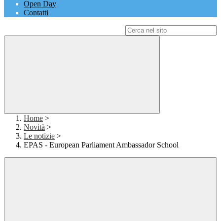
Open Day
Contatti
Campo di ricerca per le pagine del sito
Home
>
Novità
>
Le notizie
>
EPAS - European Parliament Ambassador School