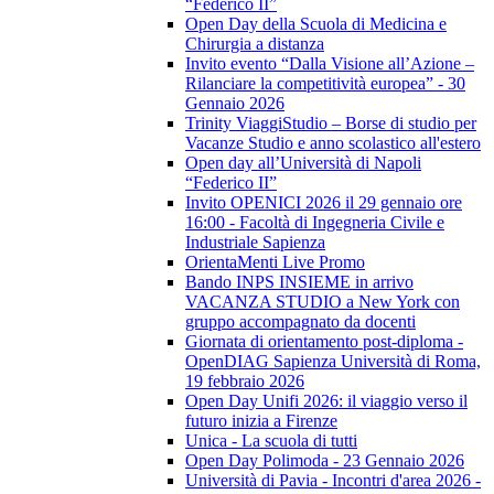
“Federico II”
Open Day della Scuola di Medicina e
Chirurgia a distanza
Invito evento “Dalla Visione all’Azione –
Rilanciare la competitività europea” - 30
Gennaio 2026
Trinity ViaggiStudio – Borse di studio per
Vacanze Studio e anno scolastico all'estero
Open day all’Università di Napoli
“Federico II”
Invito OPENICI 2026 il 29 gennaio ore
16:00 - Facoltà di Ingegneria Civile e
Industriale Sapienza
OrientaMenti Live Promo
Bando INPS INSIEME in arrivo
VACANZA STUDIO a New York con
gruppo accompagnato da docenti
Giornata di orientamento post-diploma -
OpenDIAG Sapienza Università di Roma,
19 febbraio 2026
Open Day Unifi 2026: il viaggio verso il
futuro inizia a Firenze
Unica - La scuola di tutti
Open Day Polimoda - 23 Gennaio 2026
Università di Pavia - Incontri d'area 2026 -