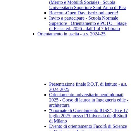
(Merito e Mobilità Sociale) - Scuola
Universitaria Superiore Sant’Anna di Pisa
Bocconi-Open Day: iscrizioni aperte!
Invito a partecipare - Scuola Normale
Superiore - Orientamento e PCTO - Stage
di Fisica ed. 2026 - dall'1 al 7 febbraio
Orientamento in uscita - a.s. 2024-25
Presentazione finale P.O.T. di Istituto - a.s.
2024-2025
Orientamento universitario neodiplomati
2025 - Corso di laurea in Ingegneria edile -
architettura
“Giornate di Orientamento IUSS”, 16 e 17
luglio 2025 presso l’Università degli Studi
di Milano
Evento di orientamento Facoltà di Scienze