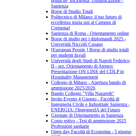
politiche, sociologia, comunicazione -
Sapienza
Borse di Studio Totali
Politecnico di Milano: il tuo futuro di
eccellenza inizia qui al Campus di
Cremona!
Sapienza di Roma - Orientamento online
Borse di studio per i diplomandi 2025 -
Università Niccolò Cusano
[European People ] Borse di studio totali
per studenti liceali
Università degli Studi di Napoli Federico
II - sez. Orientamento di Ateneo:
Presentazione ON LINE del CDLP in
Hospitality Management
Collegio di Milano - Apertura bando di
ammissione 2025/2026
Bando Collegio "Villa Nazareth"
Invito Evento 4 Giugno - Facoltà di
Ingegneria Civile e Industriale Sapienza -
ENERGIA: l'IngegnerIA del Futuro
Giornate di Orientamento in Sapienza
Corso estivo - Test di ammissione 2025
Professioni sanitarie
Open day Facoltà di Economia - 5 giugno