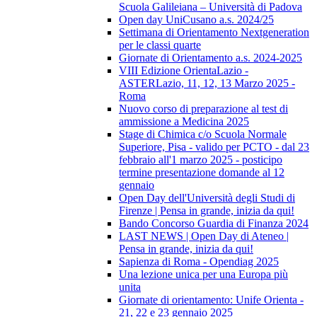
Scuola Galileiana – Università di Padova
Open day UniCusano a.s. 2024/25
Settimana di Orientamento Nextgeneration
per le classi quarte
Giornate di Orientamento a.s. 2024-2025
VIII Edizione OrientaLazio -
ASTERLazio, 11, 12, 13 Marzo 2025 -
Roma
Nuovo corso di preparazione al test di
ammissione a Medicina 2025
Stage di Chimica c/o Scuola Normale
Superiore, Pisa - valido per PCTO - dal 23
febbraio all'1 marzo 2025 - posticipo
termine presentazione domande al 12
gennaio
Open Day dell'Università degli Studi di
Firenze | Pensa in grande, inizia da qui!
Bando Concorso Guardia di Finanza 2024
LAST NEWS | Open Day di Ateneo |
Pensa in grande, inizia da qui!
Sapienza di Roma - Opendiag 2025
Una lezione unica per una Europa più
unita
Giornate di orientamento: Unife Orienta -
21, 22 e 23 gennaio 2025