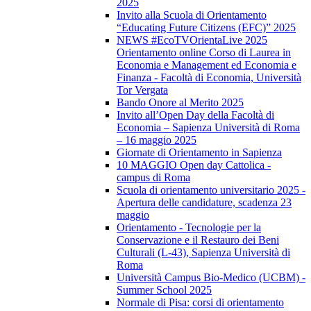
2025
Invito alla Scuola di Orientamento
“Educating Future Citizens (EFC)” 2025
NEWS #EcoTVOrientaLive 2025
Orientamento online Corso di Laurea in
Economia e Management ed Economia e
Finanza - Facoltà di Economia, Università
Tor Vergata
Bando Onore al Merito 2025
Invito all’Open Day della Facoltà di
Economia – Sapienza Università di Roma
– 16 maggio 2025
Giornate di Orientamento in Sapienza
10 MAGGIO Open day Cattolica -
campus di Roma
Scuola di orientamento universitario 2025 -
Apertura delle candidature, scadenza 23
maggio
Orientamento - Tecnologie per la
Conservazione e il Restauro dei Beni
Culturali (L-43), Sapienza Università di
Roma
Università Campus Bio-Medico (UCBM) -
Summer School 2025
Normale di Pisa: corsi di orientamento