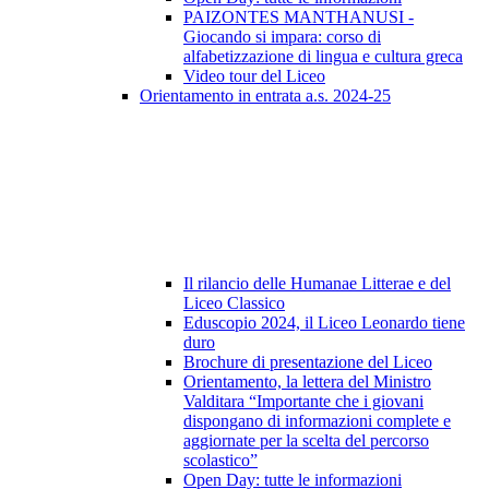
PAIZONTES MANTHANUSI -
Giocando si impara: corso di
alfabetizzazione di lingua e cultura greca
Video tour del Liceo
Orientamento in entrata a.s. 2024-25
Il rilancio delle Humanae Litterae e del
Liceo Classico
Eduscopio 2024, il Liceo Leonardo tiene
duro
Brochure di presentazione del Liceo
Orientamento, la lettera del Ministro
Valditara “Importante che i giovani
dispongano di informazioni complete e
aggiornate per la scelta del percorso
scolastico”
Open Day: tutte le informazioni