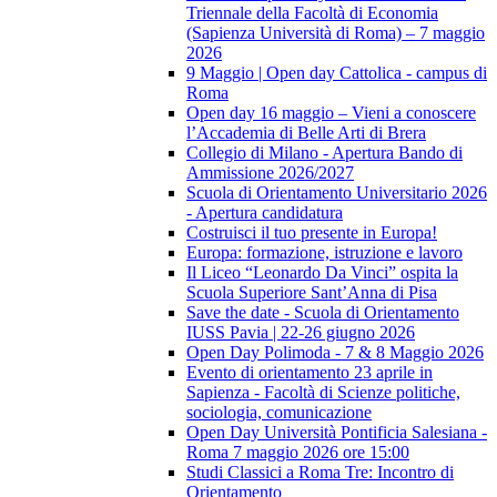
Triennale della Facoltà di Economia
(Sapienza Università di Roma) – 7 maggio
2026
9 Maggio | Open day Cattolica - campus di
Roma
Open day 16 maggio – Vieni a conoscere
l’Accademia di Belle Arti di Brera
Collegio di Milano - Apertura Bando di
Ammissione 2026/2027
Scuola di Orientamento Universitario 2026
- Apertura candidatura
Costruisci il tuo presente in Europa!
Europa: formazione, istruzione e lavoro
Il Liceo “Leonardo Da Vinci” ospita la
Scuola Superiore Sant’Anna di Pisa
Save the date - Scuola di Orientamento
IUSS Pavia | 22-26 giugno 2026
Open Day Polimoda - 7 & 8 Maggio 2026
Evento di orientamento 23 aprile in
Sapienza - Facoltà di Scienze politiche,
sociologia, comunicazione
Open Day Università Pontificia Salesiana -
Roma 7 maggio 2026 ore 15:00
Studi Classici a Roma Tre: Incontro di
Orientamento