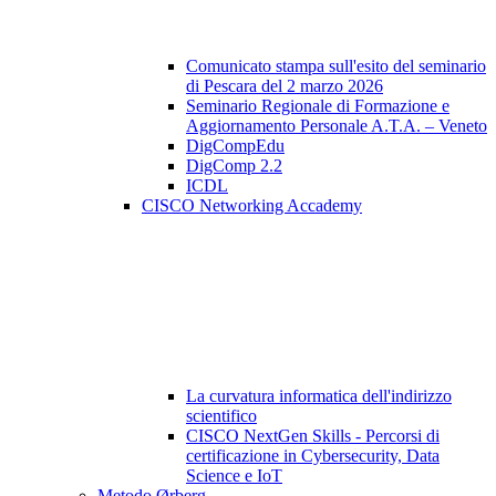
Comunicato stampa sull'esito del seminario
di Pescara del 2 marzo 2026
Seminario Regionale di Formazione e
Aggiornamento Personale A.T.A. – Veneto
DigCompEdu
DigComp 2.2
ICDL
CISCO Networking Accademy
La curvatura informatica dell'indirizzo
scientifico
CISCO NextGen Skills - Percorsi di
certificazione in Cybersecurity, Data
Science e IoT
Metodo Ørberg