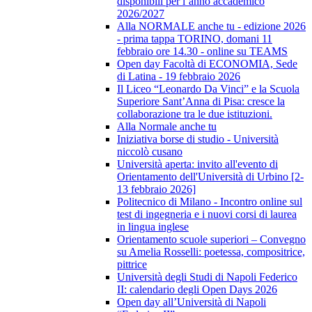
disponibili per l’anno accademico
2026/2027
Alla NORMALE anche tu - edizione 2026
- prima tappa TORINO, domani 11
febbraio ore 14.30 - online su TEAMS
Open day Facoltà di ECONOMIA, Sede
di Latina - 19 febbraio 2026
Il Liceo “Leonardo Da Vinci” e la Scuola
Superiore Sant’Anna di Pisa: cresce la
collaborazione tra le due istituzioni.
Alla Normale anche tu
Iniziativa borse di studio - Università
niccolò cusano
Università aperta: invito all'evento di
Orientamento dell'Università di Urbino [2-
13 febbraio 2026]
Politecnico di Milano - Incontro online sul
test di ingegneria e i nuovi corsi di laurea
in lingua inglese
Orientamento scuole superiori – Convegno
su Amelia Rosselli: poetessa, compositrice,
pittrice
Università degli Studi di Napoli Federico
II: calendario degli Open Days 2026
Open day all’Università di Napoli