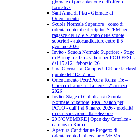
giornate di presentazione dell'offerta
formativa
Sant'Anna di Pisa - Giornate di
Orientamento
Scuola Normale Superiore - corso di
orientamento alle discipline STEM per
ragazze del IV e V anno delle scuole
superiori - autocandidature entro il 5
gennaio 2026
Invito - Scuola Normale Superiore - Stage
di Biologia 2026 - valido per PCTO/FSL -
dal 15 al 21 febbraio '26
Una Giornata al Campus UER per le classi
quinte del "Da Vinci"
Orientamento Peer2Peer a Roma Tre –
Corso di Laurea in Lettere – 25 marzo
2026
Invito: Stage di Chimica c/o Scuola
Normale Superiore, Pisa - valido per
PCTO - dall'1 al 6 marzo 2026 - modalità
di partecipazione alla selezione
29 NOVEMBRE | Open day Cattolica -
campus di Roma
Apertura Candidature Progetto di
orientamento Universitario Me.Mo.