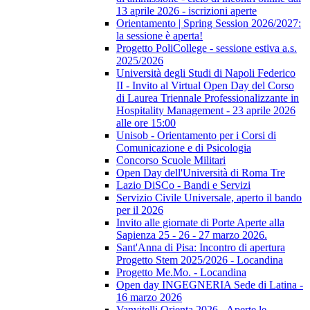
13 aprile 2026 - iscrizioni aperte
Orientamento | Spring Session 2026/2027:
la sessione è aperta!
Progetto PoliCollege - sessione estiva a.s.
2025/2026
Università degli Studi di Napoli Federico
II - Invito al Virtual Open Day del Corso
di Laurea Triennale Professionalizzante in
Hospitality Management - 23 aprile 2026
alle ore 15:00
Unisob - Orientamento per i Corsi di
Comunicazione e di Psicologia
Concorso Scuole Militari
Open Day dell'Università di Roma Tre
Lazio DiSCo - Bandi e Servizi
Servizio Civile Universale, aperto il bando
per il 2026
Invito alle giornate di Porte Aperte alla
Sapienza 25 - 26 - 27 marzo 2026.
Sant'Anna di Pisa: Incontro di apertura
Progetto Stem 2025/2026 - Locandina
Progetto Me.Mo. - Locandina
Open day INGEGNERIA Sede di Latina -
16 marzo 2026
Vanvitelli Orienta 2026 - Aperte le