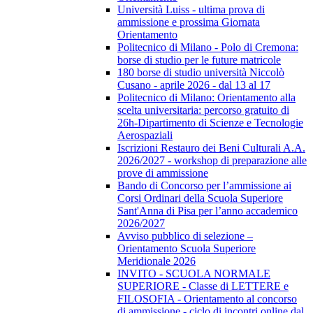
Università Luiss - ultima prova di
ammissione e prossima Giornata
Orientamento
Politecnico di Milano - Polo di Cremona:
borse di studio per le future matricole
180 borse di studio università Niccolò
Cusano - aprile 2026 - dal 13 al 17
Politecnico di Milano: Orientamento alla
scelta universitaria: percorso gratuito di
26h-Dipartimento di Scienze e Tecnologie
Aerospaziali
Iscrizioni Restauro dei Beni Culturali A.A.
2026/2027 - workshop di preparazione alle
prove di ammissione
Bando di Concorso per l’ammissione ai
Corsi Ordinari della Scuola Superiore
Sant'Anna di Pisa per l’anno accademico
2026/2027
Avviso pubblico di selezione –
Orientamento Scuola Superiore
Meridionale 2026
INVITO - SCUOLA NORMALE
SUPERIORE - Classe di LETTERE e
FILOSOFIA - Orientamento al concorso
di ammissione - ciclo di incontri online dal