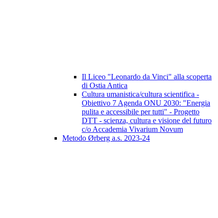
Il Liceo "Leonardo da Vinci" alla scoperta
di Ostia Antica
Cultura umanistica/cultura scientifica -
Obiettivo 7 Agenda ONU 2030: "Energia
pulita e accessibile per tutti" - Progetto
DTT - scienza, cultura e visione del futuro
c/o Accademia Vivarium Novum
Metodo Ørberg a.s. 2023-24