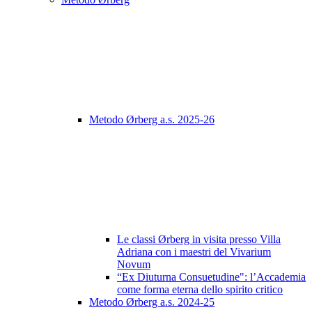
Metodo Ørberg a.s. 2025-26
Le classi Ørberg in visita presso Villa
Adriana con i maestri del Vivarium
Novum
“Ex Diuturna Consuetudine": l’Accademia
come forma eterna dello spirito critico
Metodo Ørberg a.s. 2024-25