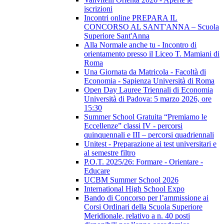
iscrizioni
Incontri online PREPARA IL
CONCORSO AL SANT'ANNA – Scuola
Superiore Sant'Anna
Alla Normale anche tu - Incontro di
orientamento presso il Liceo T. Mamiani di
Roma
Una Giornata da Matricola - Facoltà di
Economia - Sapienza Università di Roma
Open Day Lauree Triennali di Economia
Università di Padova: 5 marzo 2026, ore
15:30
Summer School Gratuita “Premiamo le
Eccellenze” classi IV - percorsi
quinquennali e III – percorsi quadriennali
Unitest - Preparazione ai test universitari e
al semestre filtro
P.O.T. 2025/26: Formare - Orientare -
Educare
UCBM Summer School 2026
International High School Expo
Bando di Concorso per l’ammissione ai
Corsi Ordinari della Scuola Superiore
Meridionale, relativo a n. 40 posti