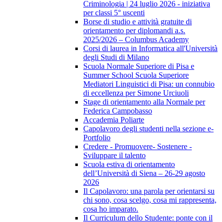
Criminologia | 24 luglio 2026 - iniziativa
per classi 5° uscenti
Borse di studio e attività gratuite di
orientamento per diplomandi a.s.
2025/2026 – Columbus Academy
Corsi di laurea in Informatica all'Università
degli Studi di Milano
Scuola Normale Superiore di Pisa e
Summer School Scuola Superiore
Mediatori Linguistici di Pisa: un connubio
di eccellenza per Simone Urciuoli
Stage di orientamento alla Normale per
Federica Campobasso
Accademia Poliarte
Capolavoro degli studenti nella sezione e-
Portfolio
Credere - Promuovere- Sostenere -
Sviluppare il talento
Scuola estiva di orientamento
dell’Università di Siena – 26-29 agosto
2026
Il Capolavoro: una parola per orientarsi su
chi sono, cosa scelgo, cosa mi rappresenta,
cosa ho imparato.
Il Curriculum dello Studente: ponte con il