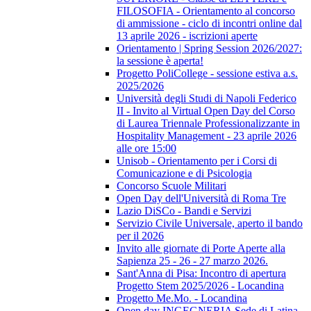
FILOSOFIA - Orientamento al concorso
di ammissione - ciclo di incontri online dal
13 aprile 2026 - iscrizioni aperte
Orientamento | Spring Session 2026/2027:
la sessione è aperta!
Progetto PoliCollege - sessione estiva a.s.
2025/2026
Università degli Studi di Napoli Federico
II - Invito al Virtual Open Day del Corso
di Laurea Triennale Professionalizzante in
Hospitality Management - 23 aprile 2026
alle ore 15:00
Unisob - Orientamento per i Corsi di
Comunicazione e di Psicologia
Concorso Scuole Militari
Open Day dell'Università di Roma Tre
Lazio DiSCo - Bandi e Servizi
Servizio Civile Universale, aperto il bando
per il 2026
Invito alle giornate di Porte Aperte alla
Sapienza 25 - 26 - 27 marzo 2026.
Sant'Anna di Pisa: Incontro di apertura
Progetto Stem 2025/2026 - Locandina
Progetto Me.Mo. - Locandina
Open day INGEGNERIA Sede di Latina -