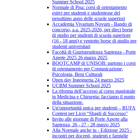
Summer School 2025
Normale di Pisa: corsi di orientamento
estivi per studenti e studentesse del
penultimo anno delle scuole superiori
Accademia Vivarium Novum - Bando di
concorso, a.a. 2025-2026, per dieci borse
di studio per studenti di scuola superiore
(16 - 18 anni) e ventotto borse di studio per
studenti universitari
Facoltà di Giurisprudenza Sapienza - Porte
Aperte 2025 26 marzo 2025
BOOTCAMP di UNISOB: partono i corsi
di orientamento per Comunicazione,
Psicologia, Beni Culturali
Open day Ingegneria 24 marzo 2025
UCBM Summer School 2025
La riforma dell’accesso al corso magistrale
in Medicina e Chirurgia: facciamo il punto
della situazione.
Un'opportunità unica per studenti – RUFA
Contest per Licei “Sbagli di Successo"
Invito alle giornate di Porte Aperte alla
Sapienza, 26 - 27 - 28 marzo 2025
Alla Normale anche tu - Edizione 2025 -
incontri per docenti, studenti e famiglie