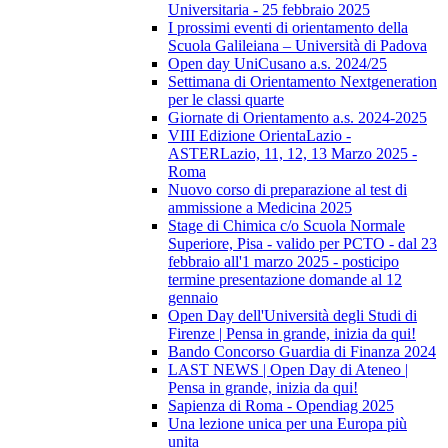
Universitaria - 25 febbraio 2025
I prossimi eventi di orientamento della
Scuola Galileiana – Università di Padova
Open day UniCusano a.s. 2024/25
Settimana di Orientamento Nextgeneration
per le classi quarte
Giornate di Orientamento a.s. 2024-2025
VIII Edizione OrientaLazio -
ASTERLazio, 11, 12, 13 Marzo 2025 -
Roma
Nuovo corso di preparazione al test di
ammissione a Medicina 2025
Stage di Chimica c/o Scuola Normale
Superiore, Pisa - valido per PCTO - dal 23
febbraio all'1 marzo 2025 - posticipo
termine presentazione domande al 12
gennaio
Open Day dell'Università degli Studi di
Firenze | Pensa in grande, inizia da qui!
Bando Concorso Guardia di Finanza 2024
LAST NEWS | Open Day di Ateneo |
Pensa in grande, inizia da qui!
Sapienza di Roma - Opendiag 2025
Una lezione unica per una Europa più
unita