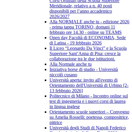
Corsi Ordinari della Scuola Superiore
Meridionale, relativo a n. 40 posti
disponibili per l’anno accademico
2026/2027
Alla NORMALE anche tu - edizione 2026
- prima tappa TORINO, domani 11
febbraio ore 14.30 - online su TEAMS
Open day Facoltà di ECONOMIA, Sede
di Latina - 19 febbraio 2026
Il Liceo “Leonardo Da Vinci” e la Scuola
Superiore Sant’Anna di Pisa: cresce la
collaborazione tra le due istituzioni.
Alla Normale anche tu
Iniziativa borse di studio - Università
niccolò cusano
Università aperta: invito all'evento di
Orientamento dell'Università di Urbino [2-
13 febbraio 2026]
Politecnico di Milano - Incontro online sul
test di ingegneria e i nuovi corsi di laurea
in lingua inglese
Orientamento scuole superiori – Convegno
su Amelia Rosselli: poetessa, compositrice,
pittrice
Università degli Studi di Napoli Federico