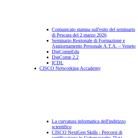
Comunicato stampa sull'esito del seminario
di Pescara del 2 marzo 2026
Seminario Regionale di Formazione e
Aggiornamento Personale A.T.A. – Veneto
DigCompEdu
DigComp 2.2
ICDL
CISCO Networking Accademy
La curvatura informatica dell'indirizzo
scientifico
CISCO NextGen Skills - Percorsi di
certificazione in Cybersecurity, Data