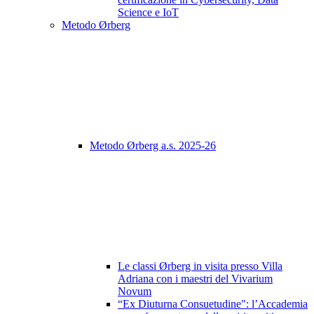
Science e IoT
Metodo Ørberg
Metodo Ørberg a.s. 2025-26
Le classi Ørberg in visita presso Villa
Adriana con i maestri del Vivarium
Novum
“Ex Diuturna Consuetudine": l’Accademia