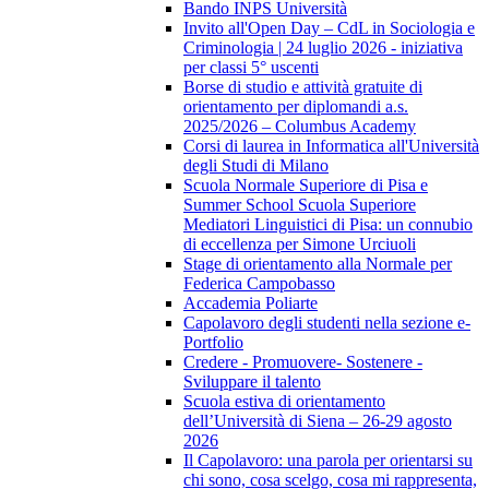
Bando INPS Università
Invito all'Open Day – CdL in Sociologia e
Criminologia | 24 luglio 2026 - iniziativa
per classi 5° uscenti
Borse di studio e attività gratuite di
orientamento per diplomandi a.s.
2025/2026 – Columbus Academy
Corsi di laurea in Informatica all'Università
degli Studi di Milano
Scuola Normale Superiore di Pisa e
Summer School Scuola Superiore
Mediatori Linguistici di Pisa: un connubio
di eccellenza per Simone Urciuoli
Stage di orientamento alla Normale per
Federica Campobasso
Accademia Poliarte
Capolavoro degli studenti nella sezione e-
Portfolio
Credere - Promuovere- Sostenere -
Sviluppare il talento
Scuola estiva di orientamento
dell’Università di Siena – 26-29 agosto
2026
Il Capolavoro: una parola per orientarsi su
chi sono, cosa scelgo, cosa mi rappresenta,