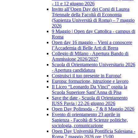
- 11 e 12 giugno 2026
Invito all’Open Day dei Corsi di Laurea
Triennale della Facoltà di Economia
(Sapienza Università di Roma) – 7 maggio
2026
9 Maggio | Open day Cattolica - campus di
Roma
Open day 16 maggio – Vieni a conoscere
l’Accademia di Belle Arti di Brera
Collegio di Milano - Apertura Bando di
Ammissione 2026/2027
Scuola di Orientamento Universitario 2026
- Apertura candidatura
Costruisci il tuo presente in Europa!
Europa: formazione, istruzione e lavoro
Il Liceo “Leonardo Da Vinci” ospita la
Scuola Superiore Sant’Anna di Pisa
Save the date - Scuola di Orientamento
IUSS Pavia | 22-26 giugno 2026
Open Day Polimoda - 7 & 8 Maggio 2026
Evento di orientamento 23 aprile in
Sapienza - Facoltà di Scienze politiche,
sociologia, comunicazione
Open Day Università Pontificia Salesiana -
Roma 7 maggio 2026 ore 15:00