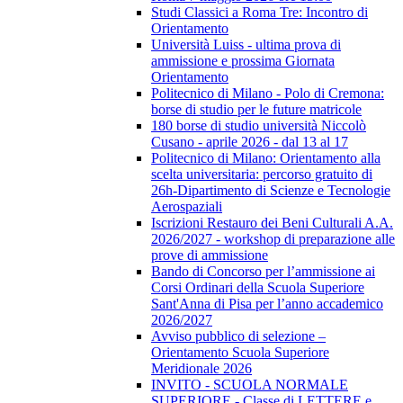
Studi Classici a Roma Tre: Incontro di
Orientamento
Università Luiss - ultima prova di
ammissione e prossima Giornata
Orientamento
Politecnico di Milano - Polo di Cremona:
borse di studio per le future matricole
180 borse di studio università Niccolò
Cusano - aprile 2026 - dal 13 al 17
Politecnico di Milano: Orientamento alla
scelta universitaria: percorso gratuito di
26h-Dipartimento di Scienze e Tecnologie
Aerospaziali
Iscrizioni Restauro dei Beni Culturali A.A.
2026/2027 - workshop di preparazione alle
prove di ammissione
Bando di Concorso per l’ammissione ai
Corsi Ordinari della Scuola Superiore
Sant'Anna di Pisa per l’anno accademico
2026/2027
Avviso pubblico di selezione –
Orientamento Scuola Superiore
Meridionale 2026
INVITO - SCUOLA NORMALE
SUPERIORE - Classe di LETTERE e