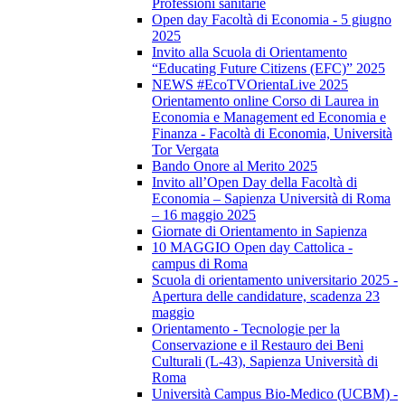
Professioni sanitarie
Open day Facoltà di Economia - 5 giugno
2025
Invito alla Scuola di Orientamento
“Educating Future Citizens (EFC)” 2025
NEWS #EcoTVOrientaLive 2025
Orientamento online Corso di Laurea in
Economia e Management ed Economia e
Finanza - Facoltà di Economia, Università
Tor Vergata
Bando Onore al Merito 2025
Invito all’Open Day della Facoltà di
Economia – Sapienza Università di Roma
– 16 maggio 2025
Giornate di Orientamento in Sapienza
10 MAGGIO Open day Cattolica -
campus di Roma
Scuola di orientamento universitario 2025 -
Apertura delle candidature, scadenza 23
maggio
Orientamento - Tecnologie per la
Conservazione e il Restauro dei Beni
Culturali (L-43), Sapienza Università di
Roma
Università Campus Bio-Medico (UCBM) -