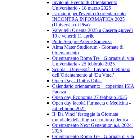
Invito all'Evento di Orientamento
Universitario - 18 marzo 2025
Iscrizioni per l'evento di orientamento
INCONTRA INFORMATICA 2025
(Università di Pisa)
Vanvitelli Orienta 2025 a Caserta giovedì
10 e venerdì 11 aprile
Porte Sempre Aperte Sapienza
Alma Mater Studiorum - Giornate di
Orientamento
Orientamento Roma Tre - Giornata di vita
Universitaria - 25 febbraio 2025
Scuola - Università - Lavoro: il febbraio
dell’Orientamento al ‘Da Vinci’
Open Day - Unitus Dibas
Calendario orientamento + copertina ISIA
Faenza
Open day Economia 27 febbraio 2025
Open day facoltà Farmacia e Medicina -
24 febbraio 2025
Il ‘Da Vinci’ festeggia la Giornata
mondiale della lingua e cultura ellenica
Orientamento Next Generation a.s. 2024-
2025
Orientamento Roma Tre - Giornata di vita