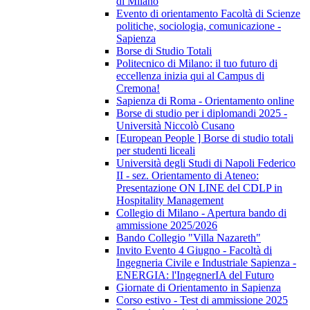
di Milano
Evento di orientamento Facoltà di Scienze
politiche, sociologia, comunicazione -
Sapienza
Borse di Studio Totali
Politecnico di Milano: il tuo futuro di
eccellenza inizia qui al Campus di
Cremona!
Sapienza di Roma - Orientamento online
Borse di studio per i diplomandi 2025 -
Università Niccolò Cusano
[European People ] Borse di studio totali
per studenti liceali
Università degli Studi di Napoli Federico
II - sez. Orientamento di Ateneo:
Presentazione ON LINE del CDLP in
Hospitality Management
Collegio di Milano - Apertura bando di
ammissione 2025/2026
Bando Collegio "Villa Nazareth"
Invito Evento 4 Giugno - Facoltà di
Ingegneria Civile e Industriale Sapienza -
ENERGIA: l'IngegnerIA del Futuro
Giornate di Orientamento in Sapienza
Corso estivo - Test di ammissione 2025