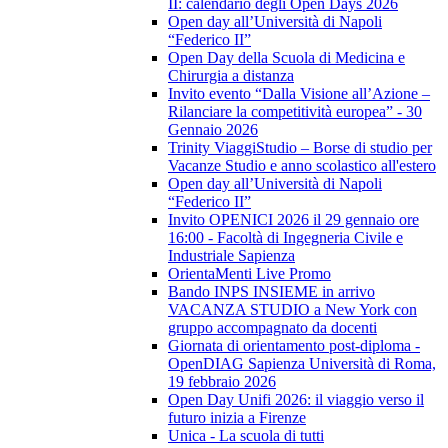
II: calendario degli Open Days 2026
Open day all’Università di Napoli
“Federico II”
Open Day della Scuola di Medicina e
Chirurgia a distanza
Invito evento “Dalla Visione all’Azione –
Rilanciare la competitività europea” - 30
Gennaio 2026
Trinity ViaggiStudio – Borse di studio per
Vacanze Studio e anno scolastico all'estero
Open day all’Università di Napoli
“Federico II”
Invito OPENICI 2026 il 29 gennaio ore
16:00 - Facoltà di Ingegneria Civile e
Industriale Sapienza
OrientaMenti Live Promo
Bando INPS INSIEME in arrivo
VACANZA STUDIO a New York con
gruppo accompagnato da docenti
Giornata di orientamento post-diploma -
OpenDIAG Sapienza Università di Roma,
19 febbraio 2026
Open Day Unifi 2026: il viaggio verso il
futuro inizia a Firenze
Unica - La scuola di tutti