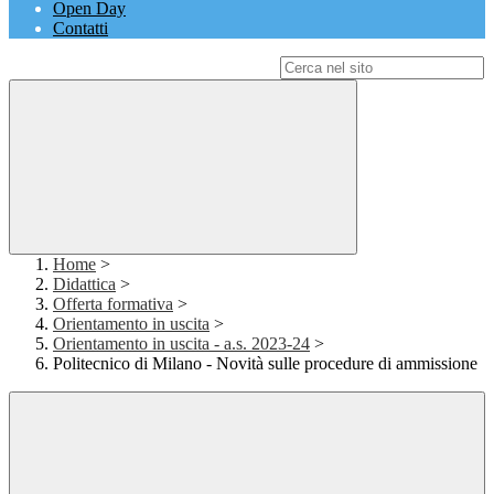
Open Day
Contatti
Campo di ricerca per le pagine del sito
Home
>
Didattica
>
Offerta formativa
>
Orientamento in uscita
>
Orientamento in uscita - a.s. 2023-24
>
Politecnico di Milano - Novità sulle procedure di ammissione