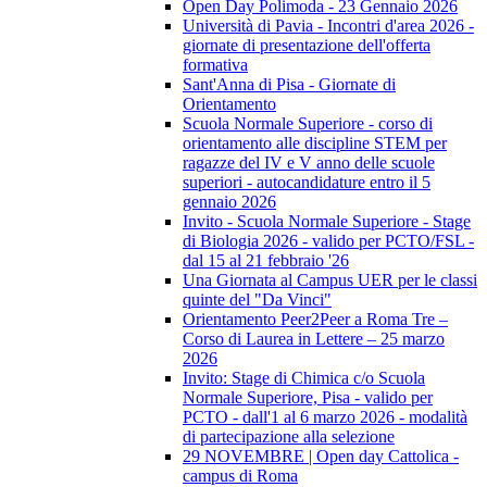
Open Day Polimoda - 23 Gennaio 2026
Università di Pavia - Incontri d'area 2026 -
giornate di presentazione dell'offerta
formativa
Sant'Anna di Pisa - Giornate di
Orientamento
Scuola Normale Superiore - corso di
orientamento alle discipline STEM per
ragazze del IV e V anno delle scuole
superiori - autocandidature entro il 5
gennaio 2026
Invito - Scuola Normale Superiore - Stage
di Biologia 2026 - valido per PCTO/FSL -
dal 15 al 21 febbraio '26
Una Giornata al Campus UER per le classi
quinte del "Da Vinci"
Orientamento Peer2Peer a Roma Tre –
Corso di Laurea in Lettere – 25 marzo
2026
Invito: Stage di Chimica c/o Scuola
Normale Superiore, Pisa - valido per
PCTO - dall'1 al 6 marzo 2026 - modalità
di partecipazione alla selezione
29 NOVEMBRE | Open day Cattolica -
campus di Roma