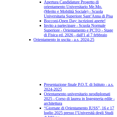
Apertura Candidature Progetto di
orientamento Universitario Me.Mo.
(Merito e Mobilità Sociale) - Scuola
Universitaria Superiore Sant’Anna di Pisa
Bocconi-Open Day: iscrizioni aperte!
Invito a partecipare - Scuola Normale
Superiore - Orientamento e PCTO - Stage
di Fisica ed. 2026 - dall'1 al 7 febbraio
Orientamento in uscita - a.s. 2024-25
Presentazione finale P.O.T. di Istituto - a.s.
2024-2025
Orientamento universitario neodiplomati
2025 - Corso di laurea in Ingegneria edile -
architettura
“Giornate di Orientamento IUSS”, 16 e 17
luglio 2025 presso l’Università degli Studi