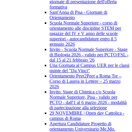
giornate di presentazione dell'offerta
formativa
Sant'Anna di Pisa - Giornate di
Orientamento
Scuola Normale Superiore - corso di
orientamento alle discipline STEM per
ragazze del IV e V anno delle scuole
superiori - autocandidature entro il 5
gennaio 2026
Invito - Scuola Normale Superiore - Stage
di Biologia 2026 - valido per PCTO/FSL -
dal 15 al 21 febbraio '26
Una Giornata al Campus UER per le classi
quinte del "Da Vinci"
Orientamento Peer2Peer a Roma Tre –
Corso di Laurea in Lettere – 25 marzo
2026
Invito: Stage di Chimica c/o Scuola
Normale Superiore, Pisa - valido per
PCTO - dall'1 al 6 marzo 2026 - modalità
di partecipazione alla selezione
29 NOVEMBRE | Open day Cattolica -
campus di Roma
Apertura Candidature Progetto di
orientamento Universitario Me.Mo.