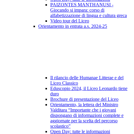
PAIZONTES MANTHANUSI -
Giocando si impara: corso di
alfabetizzazione di lingua e cultura greca
Video tour del Liceo
Orientamento in entrata a.s. 2024-25
Il rilancio delle Humanae Litterae e del
Liceo Classico
Eduscopio 2024, il Liceo Leonardo tiene
duro
Brochure di presentazione del Liceo
Orientamento, la lettera del Ministro
Valditara “Importante che i giovani
dispongano di informazioni complete e
aggiornate per la scelta del percorso
scolastico”
Open Day: tutte le informazioni