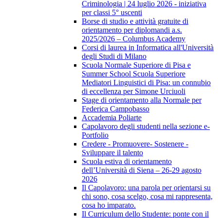
Criminologia | 24 luglio 2026 - iniziativa
per classi 5° uscenti
Borse di studio e attività gratuite di
orientamento per diplomandi a.s.
2025/2026 – Columbus Academy
Corsi di laurea in Informatica all'Università
degli Studi di Milano
Scuola Normale Superiore di Pisa e
Summer School Scuola Superiore
Mediatori Linguistici di Pisa: un connubio
di eccellenza per Simone Urciuoli
Stage di orientamento alla Normale per
Federica Campobasso
Accademia Poliarte
Capolavoro degli studenti nella sezione e-
Portfolio
Credere - Promuovere- Sostenere -
Sviluppare il talento
Scuola estiva di orientamento
dell’Università di Siena – 26-29 agosto
2026
Il Capolavoro: una parola per orientarsi su
chi sono, cosa scelgo, cosa mi rappresenta,
cosa ho imparato.
Il Curriculum dello Studente: ponte con il