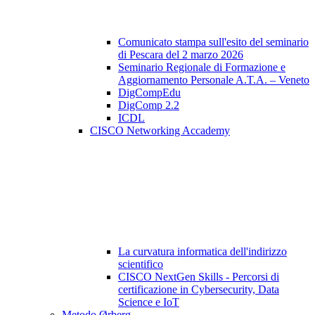
Comunicato stampa sull'esito del seminario
di Pescara del 2 marzo 2026
Seminario Regionale di Formazione e
Aggiornamento Personale A.T.A. – Veneto
DigCompEdu
DigComp 2.2
ICDL
CISCO Networking Accademy
La curvatura informatica dell'indirizzo
scientifico
CISCO NextGen Skills - Percorsi di
certificazione in Cybersecurity, Data
Science e IoT
Metodo Ørberg