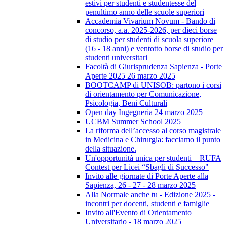
estivi per studenti e studentesse del
penultimo anno delle scuole superiori
Accademia Vivarium Novum - Bando di
concorso, a.a. 2025-2026, per dieci borse
di studio per studenti di scuola superiore
(16 - 18 anni) e ventotto borse di studio per
studenti universitari
Facoltà di Giurisprudenza Sapienza - Porte
Aperte 2025 26 marzo 2025
BOOTCAMP di UNISOB: partono i corsi
di orientamento per Comunicazione,
Psicologia, Beni Culturali
Open day Ingegneria 24 marzo 2025
UCBM Summer School 2025
La riforma dell’accesso al corso magistrale
in Medicina e Chirurgia: facciamo il punto
della situazione.
Un'opportunità unica per studenti – RUFA
Contest per Licei “Sbagli di Successo"
Invito alle giornate di Porte Aperte alla
Sapienza, 26 - 27 - 28 marzo 2025
Alla Normale anche tu - Edizione 2025 -
incontri per docenti, studenti e famiglie
Invito all'Evento di Orientamento
Universitario - 18 marzo 2025