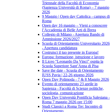
Triennale della Facoltà di Economia
(Sapienza Università di Roma) – 7 maggio
2026
9 Maggio | Open day Cattolica - campus di
Roma
Open day 16 maggio – Vieni a conoscere
l’Accademia di Belle Arti di Brera
Collegio di Milano - Apertura Bando di
Ammissione 2026/2027
Scuola di Orientamento Universitario 2026
- Apertura candidatura
Costruisci il tuo presente in Europa!
Europa: formazione, istruzione e lavoro
Il Liceo “Leonardo Da Vinci” ospita la
Scuola Superiore Sant’Anna di Pisa
Save the date - Scuola di Orientamento
IUSS Pavia | 22-26 giugno 2026
Open Day Polimoda - 7 & 8 Maggio 2026
Evento di orientamento 23 aprile in
Sapienza - Facoltà di Scienze politiche,
sociologia, comunicazione
Open Day Università Pontificia Salesiana -
Roma 7 maggio 2026 ore 15:00
Studi Classici a Roma Tre: Incontro di
Orientamento