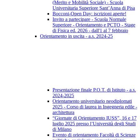
(Merito e Mobilità Sociale) - Scuola
Universitaria Superiore Sant’Anna di Pisa
Bocconi-Open Day: iscrizioni aperte!
Invito a partecipare - Scuola Normale
Superiore - Orientamento e PCTO - Stage
di Fisica ed. 2026 - dall'1 al 7 febbraio
Orientamento in uscita - a.s. 2024-25
Presentazione finale P.O.T. di Istituto - a.s.
2024-2025
Orientamento universitario neodiplomati
2025 - Corso di laurea in Ingegneria edile -
architettura
“Giornate di Orientamento IUSS”, 16 e 17
luglio 2025 presso l’Università degli Studi
di Milano
Evento di orientamento Facoltà di Scienze