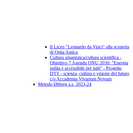
Il Liceo "Leonardo da Vinci" alla scoperta
di Ostia Antica
Cultura umanistica/cultura scientifica -
Obiettivo 7 Agenda ONU 2030: "Energia
pulita e accessibile per tutti" - Progetto
DTT - scienza, cultura e visione del futuro
c/o Accademia Vivarium Novum
Metodo Ørberg a.s. 2023-24