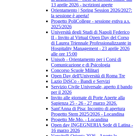
13 aprile 2026 - iscrizioni aperte
Orientamento | Spring Session 2026/2027:
la sessione è aperta!
Progetto PoliCollege - sessione estiva a.s.
2025/2026
Università degli Studi di Napoli Federico
II - Invito al Virtual Open Day del Corso
di Laurea Triennale Professionalizzante in
Hospitality Management - 23 aprile 2026
alle ore 15:00
Unisob - Orientamento per i Corsi di
Comunicazione e di Psicologia
Concorso Scuole Militari
Open Day dell'Università di Roma Tre
Lazio DiSCo - Bandi e Servizi
Servizio Civile Universale, aperto il bando
per il 2026
Invito alle giornate di Porte Aperte alla
Sapienza 25 - 26 - 27 marzo 2026.
Sant'Anna di Pisa: Incontro di apertura
Progetto Stem 2025/2026 - Locandina
Progetto Me.Mo. - Locandina
Open day INGEGNERIA Sede di Latina -
16 marzo 2026
Vanvitelli Orienta 2026 - Aperte le