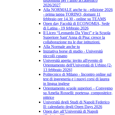
disponibili per l’anno accademico
2026/2027
Alla NORMALE anche tu - edizione 2026
- prima tappa TORINO, domani 11
febbraio ore 14.30 - online su TEAMS
Open day Facoltà di ECONOMIA, Sede
di Latina - 19 febbraio 2026
Il Liceo “Leonardo Da Vinci” e la Scuola
Superiore Sant’Anna di Pisa: cresce la
collaborazione tra le due istituzioni.
Alla Normale anche tu
Iniziativa borse di studio - Università
niccolò cusano
Università aperta: invito all'evento di
Orientamento dell'Università di Urbino [2-
13 febbraio 2026]
Politecnico di Milano - Incontro online sul
test di ingegneria e i nuovi corsi di laurea
in lingua inglese
Orientamento scuole superiori – Convegno
su Amelia Rosselli: poetessa, compositrice,
pittrice
Università degli Studi di Napoli Federico
II: calendario degli Open Days 2026
Open day all’Università di Napoli