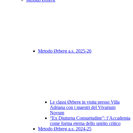
Metodo Ørberg a.s. 2025-26
Le classi Ørberg in visita presso Villa
Adriana con i maestri del Vivarium
Novum
“Ex Diuturna Consuetudine": l’Accademia
come forma eterna dello spirito critico
Metodo Ørberg a.s. 2024-25