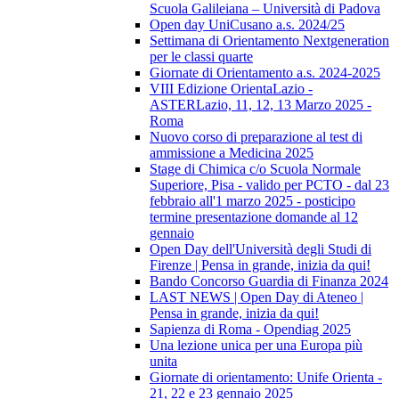
Scuola Galileiana – Università di Padova
Open day UniCusano a.s. 2024/25
Settimana di Orientamento Nextgeneration
per le classi quarte
Giornate di Orientamento a.s. 2024-2025
VIII Edizione OrientaLazio -
ASTERLazio, 11, 12, 13 Marzo 2025 -
Roma
Nuovo corso di preparazione al test di
ammissione a Medicina 2025
Stage di Chimica c/o Scuola Normale
Superiore, Pisa - valido per PCTO - dal 23
febbraio all'1 marzo 2025 - posticipo
termine presentazione domande al 12
gennaio
Open Day dell'Università degli Studi di
Firenze | Pensa in grande, inizia da qui!
Bando Concorso Guardia di Finanza 2024
LAST NEWS | Open Day di Ateneo |
Pensa in grande, inizia da qui!
Sapienza di Roma - Opendiag 2025
Una lezione unica per una Europa più
unita
Giornate di orientamento: Unife Orienta -
21, 22 e 23 gennaio 2025