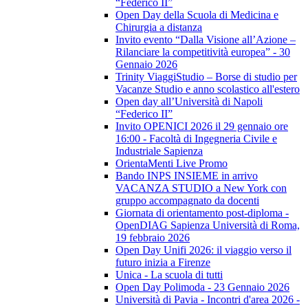
“Federico II”
Open Day della Scuola di Medicina e
Chirurgia a distanza
Invito evento “Dalla Visione all’Azione –
Rilanciare la competitività europea” - 30
Gennaio 2026
Trinity ViaggiStudio – Borse di studio per
Vacanze Studio e anno scolastico all'estero
Open day all’Università di Napoli
“Federico II”
Invito OPENICI 2026 il 29 gennaio ore
16:00 - Facoltà di Ingegneria Civile e
Industriale Sapienza
OrientaMenti Live Promo
Bando INPS INSIEME in arrivo
VACANZA STUDIO a New York con
gruppo accompagnato da docenti
Giornata di orientamento post-diploma -
OpenDIAG Sapienza Università di Roma,
19 febbraio 2026
Open Day Unifi 2026: il viaggio verso il
futuro inizia a Firenze
Unica - La scuola di tutti
Open Day Polimoda - 23 Gennaio 2026
Università di Pavia - Incontri d'area 2026 -