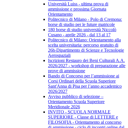
Università Luiss - ultima prova di
ammissione e prossima Giornata
Orientamento
Politecnico di Milano - Polo di Cremona:
borse di studio per le future matricole
180 borse di studio università Niccolò
Cusano - aprile 2026 - dal 13 al 17
Politecnico di Milano: Orientamento alla
scelta universitaria: percorso gratuito di
26h-Dipartimento di Scienze e Tecnologie
Aerospaziali
Iscrizioni Restauro dei Beni Culturali A.A.
2026/2027 - workshop di preparazione alle
prove di ammissione
Bando di Concorso per l’ammissione ai
Corsi Ordinari della Scuola Superiore
Sant'Anna di Pisa per l’anno accademico
2026/2027
Avviso pubblico di selezione –
Orientamento Scuola Superiore
Meridionale 2026
INVITO - SCUOLA NORMALE
SUPERIORE - Classe di LETTERE e
FILOSOFIA - Orientamento al concorso
di ammissione - ciclo di incontri online dal