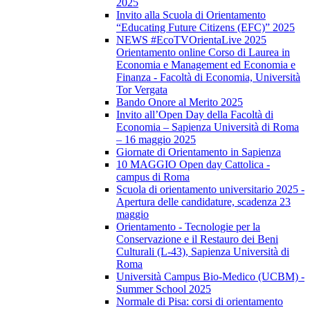
2025
Invito alla Scuola di Orientamento
“Educating Future Citizens (EFC)” 2025
NEWS #EcoTVOrientaLive 2025
Orientamento online Corso di Laurea in
Economia e Management ed Economia e
Finanza - Facoltà di Economia, Università
Tor Vergata
Bando Onore al Merito 2025
Invito all’Open Day della Facoltà di
Economia – Sapienza Università di Roma
– 16 maggio 2025
Giornate di Orientamento in Sapienza
10 MAGGIO Open day Cattolica -
campus di Roma
Scuola di orientamento universitario 2025 -
Apertura delle candidature, scadenza 23
maggio
Orientamento - Tecnologie per la
Conservazione e il Restauro dei Beni
Culturali (L-43), Sapienza Università di
Roma
Università Campus Bio-Medico (UCBM) -
Summer School 2025
Normale di Pisa: corsi di orientamento