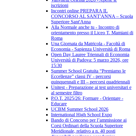
iscrizioni
Incontri online PREPARA IL
CONCORSO AL SANT'ANNA – Scuola
Superiore Sant'Anna
Alla Normale anche tu - Incontro di
orientamento presso il Liceo T. Mamiani di
Roma
Una Giornata da Matricola - Facoltà di
Economia - Sapienza Università di Roma
Open Day Lauree Triennali di Economia
Università di Padova: 5 marzo 2026, ore
15:30
Summer School Gratuita “Premiamo le
Eccellenze” classi IV - percorsi
quinquennali e III – percorsi quadriennali
Unitest - Preparazione ai test universitari e
al semestre filtro
P.O.T. 2025/26: Formare - Orientare -
Educare
UCBM Summer School 2026
International High School Expo
Bando di Concorso per l’ammissione ai
Corsi Ordinari della Scuola Superiore
Meridionale, relativo a n. 40 posti