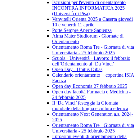
Iscrizioni per l'evento di orientamento
INCONTRA INFORMATICA 2025
(Università di Pisa)
Vanvitelli Orienta 2025 a Caserta giovedì
10 e venerdì 11 aprile
Porte Sempre Aperte Sapienza
Alma Mater Studiorum - Giornate di
Orientamento
Orientamento Roma Tre - Giornata di vita
Universitaria - 25 febbraio 2025
Scuola - Università - Lavoro: il febbraio
dell’Orientamento al ‘Da Vinci’
Open Day - Unitus Dibas
Calendario orientamento + copertina ISIA
Faenza
Open day Economia 27 febbraio 2025
Open day facoltà Farmacia e Medicina -
24 febbraio 2025
Il ‘Da Vinci’ festeggia la Giornata
mondiale della lingua e cultura ellenica
Orientamento Next Generation a.s. 2024-
2025
Orientamento Roma Tre - Giornata di vita
Universitaria - 25 febbraio 2025
I prossimi eventi di orientamento della