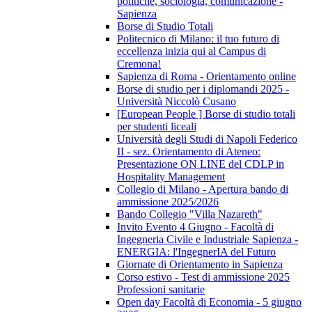
politiche, sociologia, comunicazione -
Sapienza
Borse di Studio Totali
Politecnico di Milano: il tuo futuro di
eccellenza inizia qui al Campus di
Cremona!
Sapienza di Roma - Orientamento online
Borse di studio per i diplomandi 2025 -
Università Niccolò Cusano
[European People ] Borse di studio totali
per studenti liceali
Università degli Studi di Napoli Federico
II - sez. Orientamento di Ateneo:
Presentazione ON LINE del CDLP in
Hospitality Management
Collegio di Milano - Apertura bando di
ammissione 2025/2026
Bando Collegio "Villa Nazareth"
Invito Evento 4 Giugno - Facoltà di
Ingegneria Civile e Industriale Sapienza -
ENERGIA: l'IngegnerIA del Futuro
Giornate di Orientamento in Sapienza
Corso estivo - Test di ammissione 2025
Professioni sanitarie
Open day Facoltà di Economia - 5 giugno