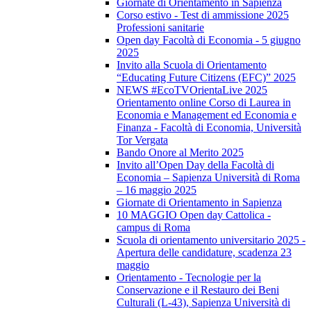
Giornate di Orientamento in Sapienza
Corso estivo - Test di ammissione 2025
Professioni sanitarie
Open day Facoltà di Economia - 5 giugno
2025
Invito alla Scuola di Orientamento
“Educating Future Citizens (EFC)” 2025
NEWS #EcoTVOrientaLive 2025
Orientamento online Corso di Laurea in
Economia e Management ed Economia e
Finanza - Facoltà di Economia, Università
Tor Vergata
Bando Onore al Merito 2025
Invito all’Open Day della Facoltà di
Economia – Sapienza Università di Roma
– 16 maggio 2025
Giornate di Orientamento in Sapienza
10 MAGGIO Open day Cattolica -
campus di Roma
Scuola di orientamento universitario 2025 -
Apertura delle candidature, scadenza 23
maggio
Orientamento - Tecnologie per la
Conservazione e il Restauro dei Beni
Culturali (L-43), Sapienza Università di