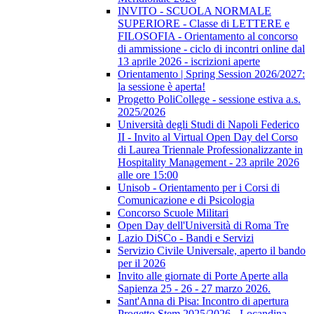
INVITO - SCUOLA NORMALE
SUPERIORE - Classe di LETTERE e
FILOSOFIA - Orientamento al concorso
di ammissione - ciclo di incontri online dal
13 aprile 2026 - iscrizioni aperte
Orientamento | Spring Session 2026/2027:
la sessione è aperta!
Progetto PoliCollege - sessione estiva a.s.
2025/2026
Università degli Studi di Napoli Federico
II - Invito al Virtual Open Day del Corso
di Laurea Triennale Professionalizzante in
Hospitality Management - 23 aprile 2026
alle ore 15:00
Unisob - Orientamento per i Corsi di
Comunicazione e di Psicologia
Concorso Scuole Militari
Open Day dell'Università di Roma Tre
Lazio DiSCo - Bandi e Servizi
Servizio Civile Universale, aperto il bando
per il 2026
Invito alle giornate di Porte Aperte alla
Sapienza 25 - 26 - 27 marzo 2026.
Sant'Anna di Pisa: Incontro di apertura
Progetto Stem 2025/2026 - Locandina