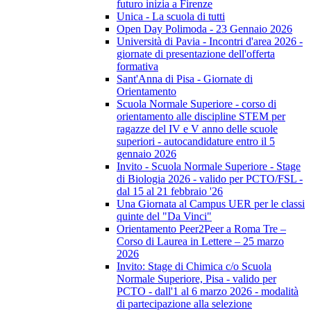
futuro inizia a Firenze
Unica - La scuola di tutti
Open Day Polimoda - 23 Gennaio 2026
Università di Pavia - Incontri d'area 2026 -
giornate di presentazione dell'offerta
formativa
Sant'Anna di Pisa - Giornate di
Orientamento
Scuola Normale Superiore - corso di
orientamento alle discipline STEM per
ragazze del IV e V anno delle scuole
superiori - autocandidature entro il 5
gennaio 2026
Invito - Scuola Normale Superiore - Stage
di Biologia 2026 - valido per PCTO/FSL -
dal 15 al 21 febbraio '26
Una Giornata al Campus UER per le classi
quinte del "Da Vinci"
Orientamento Peer2Peer a Roma Tre –
Corso di Laurea in Lettere – 25 marzo
2026
Invito: Stage di Chimica c/o Scuola
Normale Superiore, Pisa - valido per
PCTO - dall'1 al 6 marzo 2026 - modalità
di partecipazione alla selezione