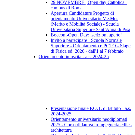
29 NOVEMBRE | Open day Cattolica -
campus di Roma
Apertura Candidature Progetto di
orientamento Universitario Me.Mo.
(Merito e Mobilità Sociale) - Scuola
Universitaria Superiore Sant’Anna di Pisa
Bocconi-Open Day: iscrizioni aperte!
Invito a partecipare - Scuola Normale
Superiore - Orientamento e PCTO - Stage
di Fisica ed. 2026 - dall'1 al 7 febbraio
Orientamento in uscita - a.s. 2024-25
Presentazione finale P.O.T. di Istituto - a.s.
2024-2025
Orientamento universitario neodiplomati
2025 - Corso di laurea in Ingegneria edile -
architettura