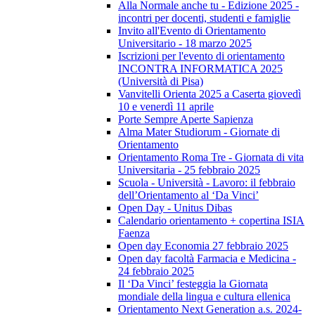
Alla Normale anche tu - Edizione 2025 -
incontri per docenti, studenti e famiglie
Invito all'Evento di Orientamento
Universitario - 18 marzo 2025
Iscrizioni per l'evento di orientamento
INCONTRA INFORMATICA 2025
(Università di Pisa)
Vanvitelli Orienta 2025 a Caserta giovedì
10 e venerdì 11 aprile
Porte Sempre Aperte Sapienza
Alma Mater Studiorum - Giornate di
Orientamento
Orientamento Roma Tre - Giornata di vita
Universitaria - 25 febbraio 2025
Scuola - Università - Lavoro: il febbraio
dell’Orientamento al ‘Da Vinci’
Open Day - Unitus Dibas
Calendario orientamento + copertina ISIA
Faenza
Open day Economia 27 febbraio 2025
Open day facoltà Farmacia e Medicina -
24 febbraio 2025
Il ‘Da Vinci’ festeggia la Giornata
mondiale della lingua e cultura ellenica
Orientamento Next Generation a.s. 2024-