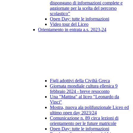
dispongano di informazioni complete e
aggiornate per la scelta del percorso
scolastico”
Open Day: tutte le informazioni
Video tour del Liceo
Orientamento in entrata a.s. 2023-24
Figli adottivi della Civiltà Greca
Giornata mondiale cultura ellenica 9
febbraio 2024 - breve resoconto
Una "Mattina" al liceo "Leonardo da
Vinci"
Mostra, nuova ala polifunzionale Liceo ed
ultimo open day 2023/24
Comunicazione n. 89 circa lezioni di
orientamento per le future matricole
Open Day: tutte le informazioni