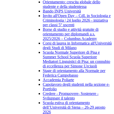
Orientamento: crescita globale dello
studente e della studentessa
Bando INPS Università
Invito all'Open Day – CdL in Sociologia e
Criminologia | 24 luglio 2026 - iniziativa
per classi 5° uscenti
Borse di studio e attività gratuite di
orientamento per diplomandi a.s.
2025/2026 – Columbus Academy
Corsi di laurea in Informatica all'Università
degli Studi di Milano
Scuola Normale Superiore di Pisa e
Summer School Scuola Superiore
Mediatori Linguistici di Pisa: un connubio
di eccellenza per Simone Urciuoli
Stage di orientamento alla Normale per
Federica Campobasso
Accademia Poliarte
Capolavoro degli studenti nella sezione e-
Portfolio
Credere - Promuovere- Sostenere -
Sviluppare il talento
Scuola estiva di orientamento
dell’Università di Siena – 26-29 agosto
2026