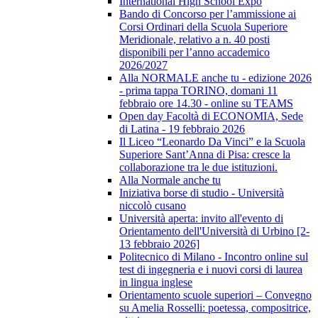
International High School Expo
Bando di Concorso per l’ammissione ai
Corsi Ordinari della Scuola Superiore
Meridionale, relativo a n. 40 posti
disponibili per l’anno accademico
2026/2027
Alla NORMALE anche tu - edizione 2026
- prima tappa TORINO, domani 11
febbraio ore 14.30 - online su TEAMS
Open day Facoltà di ECONOMIA, Sede
di Latina - 19 febbraio 2026
Il Liceo “Leonardo Da Vinci” e la Scuola
Superiore Sant’Anna di Pisa: cresce la
collaborazione tra le due istituzioni.
Alla Normale anche tu
Iniziativa borse di studio - Università
niccolò cusano
Università aperta: invito all'evento di
Orientamento dell'Università di Urbino [2-
13 febbraio 2026]
Politecnico di Milano - Incontro online sul
test di ingegneria e i nuovi corsi di laurea
in lingua inglese
Orientamento scuole superiori – Convegno
su Amelia Rosselli: poetessa, compositrice,