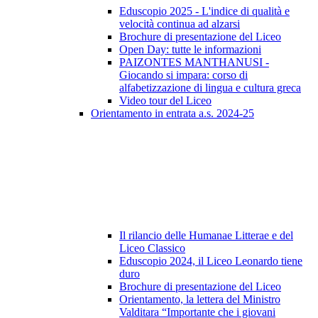
Eduscopio 2025 - L'indice di qualità e
velocità continua ad alzarsi
Brochure di presentazione del Liceo
Open Day: tutte le informazioni
PAIZONTES MANTHANUSI -
Giocando si impara: corso di
alfabetizzazione di lingua e cultura greca
Video tour del Liceo
Orientamento in entrata a.s. 2024-25
Il rilancio delle Humanae Litterae e del
Liceo Classico
Eduscopio 2024, il Liceo Leonardo tiene
duro
Brochure di presentazione del Liceo
Orientamento, la lettera del Ministro
Valditara “Importante che i giovani