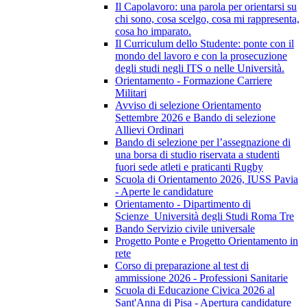
Il Capolavoro: una parola per orientarsi su
chi sono, cosa scelgo, cosa mi rappresenta,
cosa ho imparato.
Il Curriculum dello Studente: ponte con il
mondo del lavoro e con la prosecuzione
degli studi negli ITS o nelle Università.
Orientamento - Formazione Carriere
Militari
Avviso di selezione Orientamento
Settembre 2026 e Bando di selezione
Allievi Ordinari
Bando di selezione per l’assegnazione di
una borsa di studio riservata a studenti
fuori sede atleti e praticanti Rugby
Scuola di Orientamento 2026, IUSS Pavia
- Aperte le candidature
Orientamento - Dipartimento di
Scienze_Università degli Studi Roma Tre
Bando Servizio civile universale
Progetto Ponte e Progetto Orientamento in
rete
Corso di preparazione al test di
ammissione 2026 - Professioni Sanitarie
Scuola di Educazione Civica 2026 al
Sant'Anna di Pisa - Apertura candidature