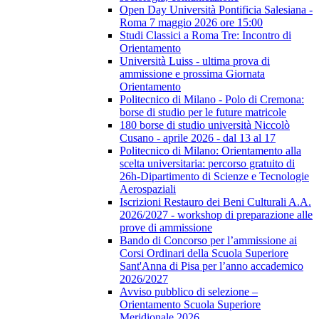
Open Day Università Pontificia Salesiana -
Roma 7 maggio 2026 ore 15:00
Studi Classici a Roma Tre: Incontro di
Orientamento
Università Luiss - ultima prova di
ammissione e prossima Giornata
Orientamento
Politecnico di Milano - Polo di Cremona:
borse di studio per le future matricole
180 borse di studio università Niccolò
Cusano - aprile 2026 - dal 13 al 17
Politecnico di Milano: Orientamento alla
scelta universitaria: percorso gratuito di
26h-Dipartimento di Scienze e Tecnologie
Aerospaziali
Iscrizioni Restauro dei Beni Culturali A.A.
2026/2027 - workshop di preparazione alle
prove di ammissione
Bando di Concorso per l’ammissione ai
Corsi Ordinari della Scuola Superiore
Sant'Anna di Pisa per l’anno accademico
2026/2027
Avviso pubblico di selezione –
Orientamento Scuola Superiore
Meridionale 2026