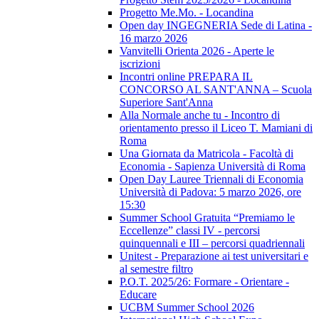
Progetto Me.Mo. - Locandina
Open day INGEGNERIA Sede di Latina -
16 marzo 2026
Vanvitelli Orienta 2026 - Aperte le
iscrizioni
Incontri online PREPARA IL
CONCORSO AL SANT'ANNA – Scuola
Superiore Sant'Anna
Alla Normale anche tu - Incontro di
orientamento presso il Liceo T. Mamiani di
Roma
Una Giornata da Matricola - Facoltà di
Economia - Sapienza Università di Roma
Open Day Lauree Triennali di Economia
Università di Padova: 5 marzo 2026, ore
15:30
Summer School Gratuita “Premiamo le
Eccellenze” classi IV - percorsi
quinquennali e III – percorsi quadriennali
Unitest - Preparazione ai test universitari e
al semestre filtro
P.O.T. 2025/26: Formare - Orientare -
Educare
UCBM Summer School 2026