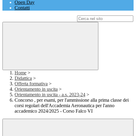
Open Day
Contatti
Campo di ricerca per le pagine del sito
Home
>
Didattica
>
Offerta formativa
>
Orientamento in uscita
>
Orientamento in uscita - a.s. 2023-24
>
Concorso , per esami, per l'ammissione alla prima classe dei
corsi regolari dell'Accademia Aeronautica per l'anno
accademico 2024/2025 - Corso Falco VI