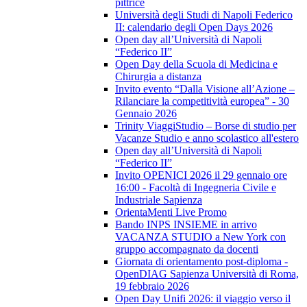
pittrice
Università degli Studi di Napoli Federico
II: calendario degli Open Days 2026
Open day all’Università di Napoli
“Federico II”
Open Day della Scuola di Medicina e
Chirurgia a distanza
Invito evento “Dalla Visione all’Azione –
Rilanciare la competitività europea” - 30
Gennaio 2026
Trinity ViaggiStudio – Borse di studio per
Vacanze Studio e anno scolastico all'estero
Open day all’Università di Napoli
“Federico II”
Invito OPENICI 2026 il 29 gennaio ore
16:00 - Facoltà di Ingegneria Civile e
Industriale Sapienza
OrientaMenti Live Promo
Bando INPS INSIEME in arrivo
VACANZA STUDIO a New York con
gruppo accompagnato da docenti
Giornata di orientamento post-diploma -
OpenDIAG Sapienza Università di Roma,
19 febbraio 2026
Open Day Unifi 2026: il viaggio verso il