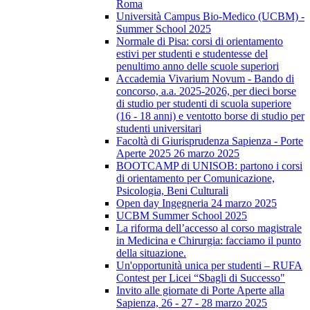
Roma
Università Campus Bio-Medico (UCBM) -
Summer School 2025
Normale di Pisa: corsi di orientamento
estivi per studenti e studentesse del
penultimo anno delle scuole superiori
Accademia Vivarium Novum - Bando di
concorso, a.a. 2025-2026, per dieci borse
di studio per studenti di scuola superiore
(16 - 18 anni) e ventotto borse di studio per
studenti universitari
Facoltà di Giurisprudenza Sapienza - Porte
Aperte 2025 26 marzo 2025
BOOTCAMP di UNISOB: partono i corsi
di orientamento per Comunicazione,
Psicologia, Beni Culturali
Open day Ingegneria 24 marzo 2025
UCBM Summer School 2025
La riforma dell’accesso al corso magistrale
in Medicina e Chirurgia: facciamo il punto
della situazione.
Un'opportunità unica per studenti – RUFA
Contest per Licei “Sbagli di Successo"
Invito alle giornate di Porte Aperte alla
Sapienza, 26 - 27 - 28 marzo 2025