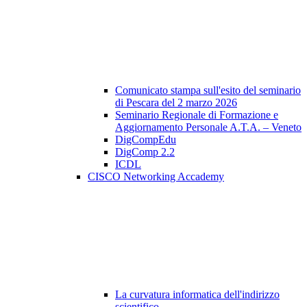
Comunicato stampa sull'esito del seminario
di Pescara del 2 marzo 2026
Seminario Regionale di Formazione e
Aggiornamento Personale A.T.A. – Veneto
DigCompEdu
DigComp 2.2
ICDL
CISCO Networking Accademy
La curvatura informatica dell'indirizzo
scientifico