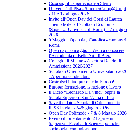
Cosa significa partecipare a Stem?
Università di Pisa - SummerCamp@Unipi
- 11 e 12 giugno 2026
Invito all’Open Day dei Corsi di Laurea
Triennale della Facoltà di Economia
(Sapienza Università di Roma) – 7 maggio
2026
9 Maggio | Open day Cattolica - campus di
Roma
Open day 16 maggio – Vieni a conoscere
l’Accademia di Belle Arti di Brera
Collegio di Milano - Apertura Bando di
Ammissione 2026/2027
Scuola di Orientamento Universitario 2026
- Apertura candidatura
Costruisci il tuo presente in Europa!
Europa: formazione, istruzione e lavoro
Il Liceo “Leonardo Da Vinci” ospita la
Scuola Superiore Sant’Anna di Pisa
Save the date - Scuola di Orientamento
IUSS Pavia | 22-26 giugno 2026
Open Day Polimoda - 7 & 8 Maggio 2026
Evento di orientamento 23 aprile in
Sapienza - Facoltà di Scienze politiche,
sociologia, comunicazione