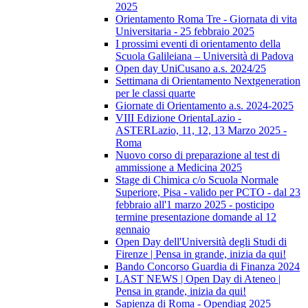
2025
Orientamento Roma Tre - Giornata di vita
Universitaria - 25 febbraio 2025
I prossimi eventi di orientamento della
Scuola Galileiana – Università di Padova
Open day UniCusano a.s. 2024/25
Settimana di Orientamento Nextgeneration
per le classi quarte
Giornate di Orientamento a.s. 2024-2025
VIII Edizione OrientaLazio -
ASTERLazio, 11, 12, 13 Marzo 2025 -
Roma
Nuovo corso di preparazione al test di
ammissione a Medicina 2025
Stage di Chimica c/o Scuola Normale
Superiore, Pisa - valido per PCTO - dal 23
febbraio all'1 marzo 2025 - posticipo
termine presentazione domande al 12
gennaio
Open Day dell'Università degli Studi di
Firenze | Pensa in grande, inizia da qui!
Bando Concorso Guardia di Finanza 2024
LAST NEWS | Open Day di Ateneo |
Pensa in grande, inizia da qui!
Sapienza di Roma - Opendiag 2025