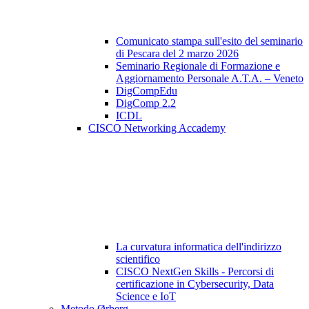
Comunicato stampa sull'esito del seminario
di Pescara del 2 marzo 2026
Seminario Regionale di Formazione e
Aggiornamento Personale A.T.A. – Veneto
DigCompEdu
DigComp 2.2
ICDL
CISCO Networking Accademy
La curvatura informatica dell'indirizzo
scientifico
CISCO NextGen Skills - Percorsi di
certificazione in Cybersecurity, Data
Science e IoT
Metodo Ørberg