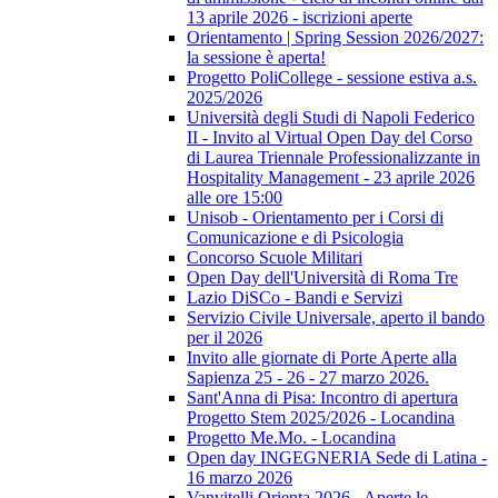
13 aprile 2026 - iscrizioni aperte
Orientamento | Spring Session 2026/2027:
la sessione è aperta!
Progetto PoliCollege - sessione estiva a.s.
2025/2026
Università degli Studi di Napoli Federico
II - Invito al Virtual Open Day del Corso
di Laurea Triennale Professionalizzante in
Hospitality Management - 23 aprile 2026
alle ore 15:00
Unisob - Orientamento per i Corsi di
Comunicazione e di Psicologia
Concorso Scuole Militari
Open Day dell'Università di Roma Tre
Lazio DiSCo - Bandi e Servizi
Servizio Civile Universale, aperto il bando
per il 2026
Invito alle giornate di Porte Aperte alla
Sapienza 25 - 26 - 27 marzo 2026.
Sant'Anna di Pisa: Incontro di apertura
Progetto Stem 2025/2026 - Locandina
Progetto Me.Mo. - Locandina
Open day INGEGNERIA Sede di Latina -
16 marzo 2026
Vanvitelli Orienta 2026 - Aperte le