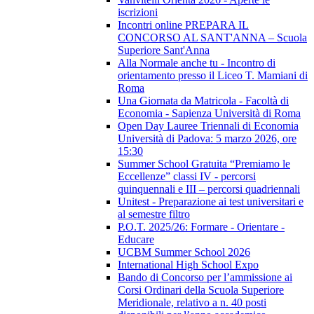
iscrizioni
Incontri online PREPARA IL
CONCORSO AL SANT'ANNA – Scuola
Superiore Sant'Anna
Alla Normale anche tu - Incontro di
orientamento presso il Liceo T. Mamiani di
Roma
Una Giornata da Matricola - Facoltà di
Economia - Sapienza Università di Roma
Open Day Lauree Triennali di Economia
Università di Padova: 5 marzo 2026, ore
15:30
Summer School Gratuita “Premiamo le
Eccellenze” classi IV - percorsi
quinquennali e III – percorsi quadriennali
Unitest - Preparazione ai test universitari e
al semestre filtro
P.O.T. 2025/26: Formare - Orientare -
Educare
UCBM Summer School 2026
International High School Expo
Bando di Concorso per l’ammissione ai
Corsi Ordinari della Scuola Superiore
Meridionale, relativo a n. 40 posti