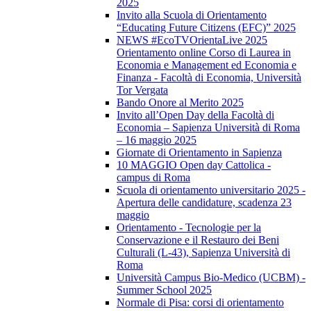
2025
Invito alla Scuola di Orientamento
“Educating Future Citizens (EFC)” 2025
NEWS #EcoTVOrientaLive 2025
Orientamento online Corso di Laurea in
Economia e Management ed Economia e
Finanza - Facoltà di Economia, Università
Tor Vergata
Bando Onore al Merito 2025
Invito all’Open Day della Facoltà di
Economia – Sapienza Università di Roma
– 16 maggio 2025
Giornate di Orientamento in Sapienza
10 MAGGIO Open day Cattolica -
campus di Roma
Scuola di orientamento universitario 2025 -
Apertura delle candidature, scadenza 23
maggio
Orientamento - Tecnologie per la
Conservazione e il Restauro dei Beni
Culturali (L-43), Sapienza Università di
Roma
Università Campus Bio-Medico (UCBM) -
Summer School 2025
Normale di Pisa: corsi di orientamento