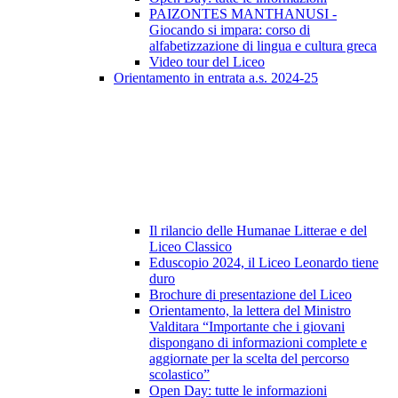
PAIZONTES MANTHANUSI -
Giocando si impara: corso di
alfabetizzazione di lingua e cultura greca
Video tour del Liceo
Orientamento in entrata a.s. 2024-25
Il rilancio delle Humanae Litterae e del
Liceo Classico
Eduscopio 2024, il Liceo Leonardo tiene
duro
Brochure di presentazione del Liceo
Orientamento, la lettera del Ministro
Valditara “Importante che i giovani
dispongano di informazioni complete e
aggiornate per la scelta del percorso
scolastico”
Open Day: tutte le informazioni