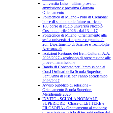
Università Luiss - ultima prova di
ammissione e prossima Giornata
Orientamento
Politecnico di Milano - Polo di Cremona:
borse di studio per le future matricole
180 borse di studio università Niccolò
Cusano - aprile 2026 - dal 13 al 17
Politecnico di Milano: Orientamento alla
scelta universitaria: percorso gratuito di
26h-Dipartimento di Scienze e Tecnologie
Aerospaziali
Iscrizioni Restauro dei Beni Culturali A.A.
2026/2027 - workshop di preparazione alle
prove di ammissione
Bando di Concorso per l’ammissione ai
Corsi Ordinari della Scuola Superiore
Sant'Anna di Pisa per l’anno accademico
2026/2027
Avviso pubblico di selezione –
Orientamento Scuola Superiore
Meridionale 2026
INVITO - SCUOLA NORMALE
SUPERIORE - Classe di LETTERE e
FILOSOFIA - Orientamento al concorso
di ammissione - ciclo di incontri online dal