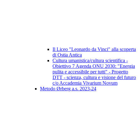
Il Liceo "Leonardo da Vinci" alla scoperta
di Ostia Antica
Cultura umanistica/cultura scientifica -
Obiettivo 7 Agenda ONU 2030: "Energia
pulita e accessibile per tutti" - Progetto
DTT - scienza, cultura e visione del futuro
c/o Accademia Vivarium Novum
Metodo Ørberg a.s. 2023-24