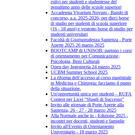
estivi per studenti e studentesse del
penultimo anno delle scuole superiori
Accademia Vivarium Novum - Bando di
concorso, a.a. 2025-2026, per dieci borse
di studio per studenti di scuola superiore
(16 - 18 anni) e ventotto borse di studio per
studenti universitari
Facoltà di Giurisprudenza Sapienza - Porte
Aperte 2025 26 marzo 2025
BOOTCAMP di UNISOB: partono i corsi
di orientamento per Comunicazione,
Psicologia, Beni Culturali
Open day Ingegneria 24 marzo 2025
UCBM Summer School 2025
La riforma dell’accesso al corso magistrale
in Medicina e Chirurgia: facciamo il punto
della situazione.
Un'opportunità unica per studenti – RUFA
Contest per Licei “Sbagli di Successo"
Invito alle giornate di Porte Aperte alla
Sapienza, 26 - 27 - 28 marzo 2025
Alla Normale anche tu - Edizione 2025 -
incontri per docenti, studenti e famiglie
Invito all'Evento di Orientamento
Universitario - 18 marzo 2025