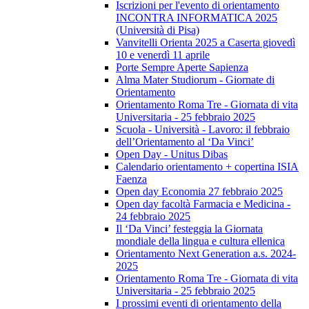
Iscrizioni per l'evento di orientamento
INCONTRA INFORMATICA 2025
(Università di Pisa)
Vanvitelli Orienta 2025 a Caserta giovedì
10 e venerdì 11 aprile
Porte Sempre Aperte Sapienza
Alma Mater Studiorum - Giornate di
Orientamento
Orientamento Roma Tre - Giornata di vita
Universitaria - 25 febbraio 2025
Scuola - Università - Lavoro: il febbraio
dell’Orientamento al ‘Da Vinci’
Open Day - Unitus Dibas
Calendario orientamento + copertina ISIA
Faenza
Open day Economia 27 febbraio 2025
Open day facoltà Farmacia e Medicina -
24 febbraio 2025
Il ‘Da Vinci’ festeggia la Giornata
mondiale della lingua e cultura ellenica
Orientamento Next Generation a.s. 2024-
2025
Orientamento Roma Tre - Giornata di vita
Universitaria - 25 febbraio 2025
I prossimi eventi di orientamento della