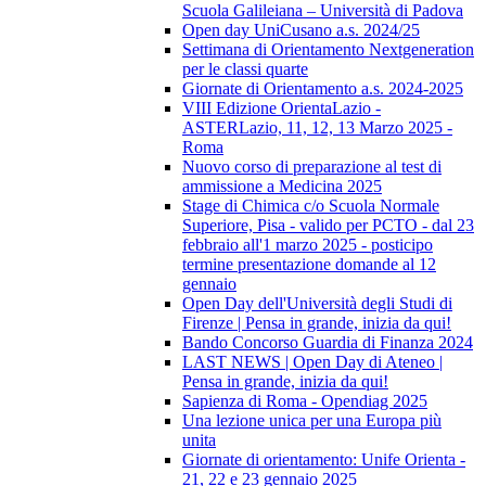
Scuola Galileiana – Università di Padova
Open day UniCusano a.s. 2024/25
Settimana di Orientamento Nextgeneration
per le classi quarte
Giornate di Orientamento a.s. 2024-2025
VIII Edizione OrientaLazio -
ASTERLazio, 11, 12, 13 Marzo 2025 -
Roma
Nuovo corso di preparazione al test di
ammissione a Medicina 2025
Stage di Chimica c/o Scuola Normale
Superiore, Pisa - valido per PCTO - dal 23
febbraio all'1 marzo 2025 - posticipo
termine presentazione domande al 12
gennaio
Open Day dell'Università degli Studi di
Firenze | Pensa in grande, inizia da qui!
Bando Concorso Guardia di Finanza 2024
LAST NEWS | Open Day di Ateneo |
Pensa in grande, inizia da qui!
Sapienza di Roma - Opendiag 2025
Una lezione unica per una Europa più
unita
Giornate di orientamento: Unife Orienta -
21, 22 e 23 gennaio 2025