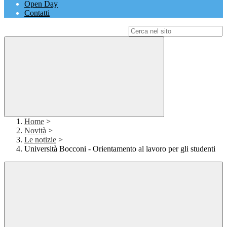
Open Day
Contatti
Campo di ricerca per le pagine del sito
Home
>
Novità
>
Le notizie
>
Università Bocconi - Orientamento al lavoro per gli studenti