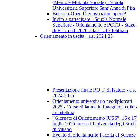
(Merito e Mobilità Sociale) - Scuola
Universitaria Superiore Sant’Anna di Pisa
Bocconi-Open Day: iscrizioni aperte!
Invito a partecipare - Scuola Normale
Superiore - Orientamento e PCTO - Stage
di Fisica ed. 2026 - dall'1 al 7 febbraio
Orientamento in uscita - a.s. 2024-25
Presentazione finale P.O.T. di Istituto - a.s.
2024-2025
Orientamento universitario neodiplomati
2025 - Corso di laurea in Ingegneria edile -
architettura
“Giornate di Orientamento IUSS”, 16 e 17
luglio 2025 presso l’Università degli Studi
di Milano
Evento di orientamento Facoltà di Scienze