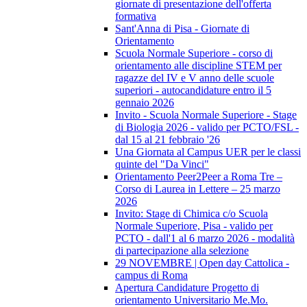
giornate di presentazione dell'offerta
formativa
Sant'Anna di Pisa - Giornate di
Orientamento
Scuola Normale Superiore - corso di
orientamento alle discipline STEM per
ragazze del IV e V anno delle scuole
superiori - autocandidature entro il 5
gennaio 2026
Invito - Scuola Normale Superiore - Stage
di Biologia 2026 - valido per PCTO/FSL -
dal 15 al 21 febbraio '26
Una Giornata al Campus UER per le classi
quinte del "Da Vinci"
Orientamento Peer2Peer a Roma Tre –
Corso di Laurea in Lettere – 25 marzo
2026
Invito: Stage di Chimica c/o Scuola
Normale Superiore, Pisa - valido per
PCTO - dall'1 al 6 marzo 2026 - modalità
di partecipazione alla selezione
29 NOVEMBRE | Open day Cattolica -
campus di Roma
Apertura Candidature Progetto di
orientamento Universitario Me.Mo.