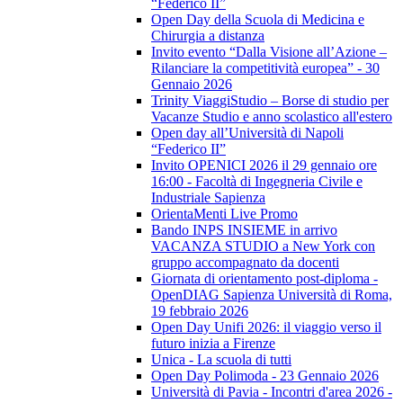
“Federico II”
Open Day della Scuola di Medicina e
Chirurgia a distanza
Invito evento “Dalla Visione all’Azione –
Rilanciare la competitività europea” - 30
Gennaio 2026
Trinity ViaggiStudio – Borse di studio per
Vacanze Studio e anno scolastico all'estero
Open day all’Università di Napoli
“Federico II”
Invito OPENICI 2026 il 29 gennaio ore
16:00 - Facoltà di Ingegneria Civile e
Industriale Sapienza
OrientaMenti Live Promo
Bando INPS INSIEME in arrivo
VACANZA STUDIO a New York con
gruppo accompagnato da docenti
Giornata di orientamento post-diploma -
OpenDIAG Sapienza Università di Roma,
19 febbraio 2026
Open Day Unifi 2026: il viaggio verso il
futuro inizia a Firenze
Unica - La scuola di tutti
Open Day Polimoda - 23 Gennaio 2026
Università di Pavia - Incontri d'area 2026 -