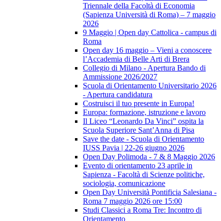
Triennale della Facoltà di Economia
(Sapienza Università di Roma) – 7 maggio
2026
9 Maggio | Open day Cattolica - campus di
Roma
Open day 16 maggio – Vieni a conoscere
l’Accademia di Belle Arti di Brera
Collegio di Milano - Apertura Bando di
Ammissione 2026/2027
Scuola di Orientamento Universitario 2026
- Apertura candidatura
Costruisci il tuo presente in Europa!
Europa: formazione, istruzione e lavoro
Il Liceo “Leonardo Da Vinci” ospita la
Scuola Superiore Sant’Anna di Pisa
Save the date - Scuola di Orientamento
IUSS Pavia | 22-26 giugno 2026
Open Day Polimoda - 7 & 8 Maggio 2026
Evento di orientamento 23 aprile in
Sapienza - Facoltà di Scienze politiche,
sociologia, comunicazione
Open Day Università Pontificia Salesiana -
Roma 7 maggio 2026 ore 15:00
Studi Classici a Roma Tre: Incontro di
Orientamento