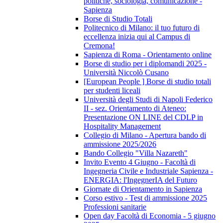
politiche, sociologia, comunicazione -
Sapienza
Borse di Studio Totali
Politecnico di Milano: il tuo futuro di
eccellenza inizia qui al Campus di
Cremona!
Sapienza di Roma - Orientamento online
Borse di studio per i diplomandi 2025 -
Università Niccolò Cusano
[European People ] Borse di studio totali
per studenti liceali
Università degli Studi di Napoli Federico
II - sez. Orientamento di Ateneo:
Presentazione ON LINE del CDLP in
Hospitality Management
Collegio di Milano - Apertura bando di
ammissione 2025/2026
Bando Collegio "Villa Nazareth"
Invito Evento 4 Giugno - Facoltà di
Ingegneria Civile e Industriale Sapienza -
ENERGIA: l'IngegnerIA del Futuro
Giornate di Orientamento in Sapienza
Corso estivo - Test di ammissione 2025
Professioni sanitarie
Open day Facoltà di Economia - 5 giugno