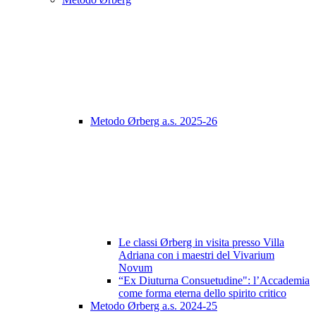
Metodo Ørberg a.s. 2025-26
Le classi Ørberg in visita presso Villa
Adriana con i maestri del Vivarium
Novum
“Ex Diuturna Consuetudine": l’Accademia
come forma eterna dello spirito critico
Metodo Ørberg a.s. 2024-25