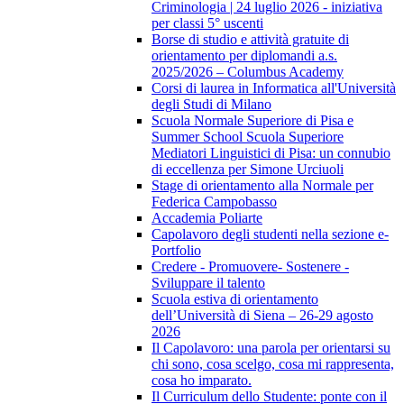
Criminologia | 24 luglio 2026 - iniziativa
per classi 5° uscenti
Borse di studio e attività gratuite di
orientamento per diplomandi a.s.
2025/2026 – Columbus Academy
Corsi di laurea in Informatica all'Università
degli Studi di Milano
Scuola Normale Superiore di Pisa e
Summer School Scuola Superiore
Mediatori Linguistici di Pisa: un connubio
di eccellenza per Simone Urciuoli
Stage di orientamento alla Normale per
Federica Campobasso
Accademia Poliarte
Capolavoro degli studenti nella sezione e-
Portfolio
Credere - Promuovere- Sostenere -
Sviluppare il talento
Scuola estiva di orientamento
dell’Università di Siena – 26-29 agosto
2026
Il Capolavoro: una parola per orientarsi su
chi sono, cosa scelgo, cosa mi rappresenta,
cosa ho imparato.
Il Curriculum dello Studente: ponte con il