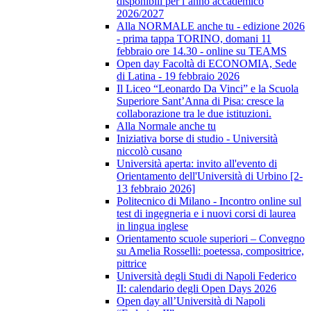
disponibili per l’anno accademico
2026/2027
Alla NORMALE anche tu - edizione 2026
- prima tappa TORINO, domani 11
febbraio ore 14.30 - online su TEAMS
Open day Facoltà di ECONOMIA, Sede
di Latina - 19 febbraio 2026
Il Liceo “Leonardo Da Vinci” e la Scuola
Superiore Sant’Anna di Pisa: cresce la
collaborazione tra le due istituzioni.
Alla Normale anche tu
Iniziativa borse di studio - Università
niccolò cusano
Università aperta: invito all'evento di
Orientamento dell'Università di Urbino [2-
13 febbraio 2026]
Politecnico di Milano - Incontro online sul
test di ingegneria e i nuovi corsi di laurea
in lingua inglese
Orientamento scuole superiori – Convegno
su Amelia Rosselli: poetessa, compositrice,
pittrice
Università degli Studi di Napoli Federico
II: calendario degli Open Days 2026
Open day all’Università di Napoli