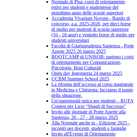
Normale di Pisa: corsi di orientamento
estivi per studenti e studentesse del
penultimo anno delle scuole superiori
Accademia Vivarium Novum - Bando di
concorso, a.a. 2025-2026, per dieci borse
di studio per studenti di scuola superiore
(16 - 18 anni) e ventotto borse di studio per
studenti universitari
Facoltà di Giurisprudenza Sapienza - Porte
Aperte 2025 26 marzo 2025
BOOTCAMP di UNISOB: partono i corsi
di orientamento per Comunicazione,
Psicologia, Beni Culturali
Open day Ingegneria 24 marzo 2025
UCBM Summer School 2025
La riforma dell’accesso al corso magistrale
in Medicina e Chirurgia: facciamo il punto
della situazione.
Un'opportunità unica per studenti – RUFA
Contest per Licei “Sbagli di Successo"
Invito alle giornate di Porte Aperte alla
Sapienza, 26 - 27 - 28 marzo 2025
Alla Normale anche tu - Edizione 2025 -
incontri per docenti, studenti e famiglie
Invito all'Evento di Orientamento