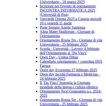
Universitario - 18 marzo 2025
Iscrizioni per l'evento di orientamento
INCONTRA INFORMATICA 2025
(Università di Pisa)
Vanvitelli Orienta 2025 a Caserta giovedì
10 e venerdì 11 aprile
Porte Sempre Aperte Sapienza
Alma Mater Studiorum - Giornate di
Orientamento
Orientamento Roma Tre - Giornata di vita
Universitaria - 25 febbraio 2025
Scuola - Università - Lavoro: il febbraio
dell’Orientamento al ‘Da Vinci’
Open Day - Unitus Dibas
Calendario orientamento + copertina ISIA
Faenza
Open day Economia 27 febbraio 2025
Open day facoltà Farmacia e Medicina -
24 febbraio 2025
Il ‘Da Vinci’ festeggia la Giornata
mondiale della lingua e cultura ellenica
Orientamento Next Generation a.s. 2024-
2025
Orientamento Roma Tre - Giornata di vita
Universitaria - 25 febbraio 2025