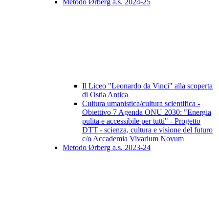
Metodo Ørberg a.s. 2024-25
Il Liceo "Leonardo da Vinci" alla scoperta
di Ostia Antica
Cultura umanistica/cultura scientifica -
Obiettivo 7 Agenda ONU 2030: "Energia
pulita e accessibile per tutti" - Progetto
DTT - scienza, cultura e visione del futuro
c/o Accademia Vivarium Novum
Metodo Ørberg a.s. 2023-24