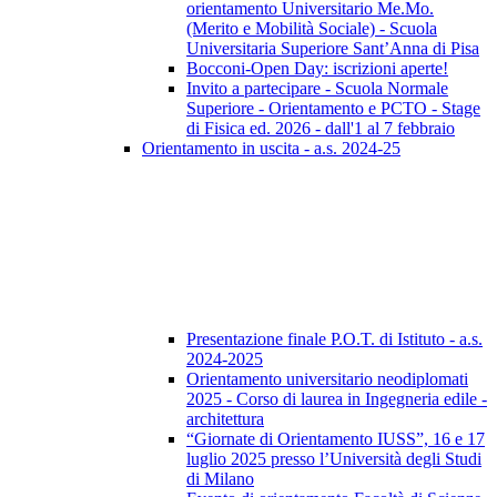
orientamento Universitario Me.Mo.
(Merito e Mobilità Sociale) - Scuola
Universitaria Superiore Sant’Anna di Pisa
Bocconi-Open Day: iscrizioni aperte!
Invito a partecipare - Scuola Normale
Superiore - Orientamento e PCTO - Stage
di Fisica ed. 2026 - dall'1 al 7 febbraio
Orientamento in uscita - a.s. 2024-25
Presentazione finale P.O.T. di Istituto - a.s.
2024-2025
Orientamento universitario neodiplomati
2025 - Corso di laurea in Ingegneria edile -
architettura
“Giornate di Orientamento IUSS”, 16 e 17
luglio 2025 presso l’Università degli Studi
di Milano