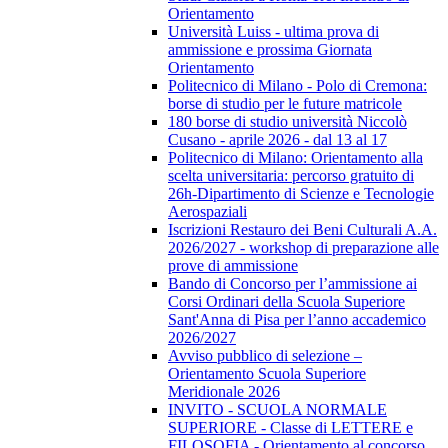
Orientamento
Università Luiss - ultima prova di
ammissione e prossima Giornata
Orientamento
Politecnico di Milano - Polo di Cremona:
borse di studio per le future matricole
180 borse di studio università Niccolò
Cusano - aprile 2026 - dal 13 al 17
Politecnico di Milano: Orientamento alla
scelta universitaria: percorso gratuito di
26h-Dipartimento di Scienze e Tecnologie
Aerospaziali
Iscrizioni Restauro dei Beni Culturali A.A.
2026/2027 - workshop di preparazione alle
prove di ammissione
Bando di Concorso per l’ammissione ai
Corsi Ordinari della Scuola Superiore
Sant'Anna di Pisa per l’anno accademico
2026/2027
Avviso pubblico di selezione –
Orientamento Scuola Superiore
Meridionale 2026
INVITO - SCUOLA NORMALE
SUPERIORE - Classe di LETTERE e
FILOSOFIA - Orientamento al concorso