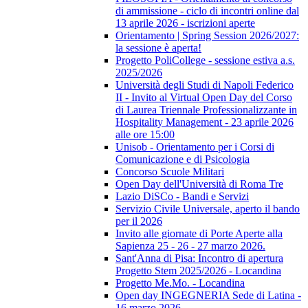
di ammissione - ciclo di incontri online dal
13 aprile 2026 - iscrizioni aperte
Orientamento | Spring Session 2026/2027:
la sessione è aperta!
Progetto PoliCollege - sessione estiva a.s.
2025/2026
Università degli Studi di Napoli Federico
II - Invito al Virtual Open Day del Corso
di Laurea Triennale Professionalizzante in
Hospitality Management - 23 aprile 2026
alle ore 15:00
Unisob - Orientamento per i Corsi di
Comunicazione e di Psicologia
Concorso Scuole Militari
Open Day dell'Università di Roma Tre
Lazio DiSCo - Bandi e Servizi
Servizio Civile Universale, aperto il bando
per il 2026
Invito alle giornate di Porte Aperte alla
Sapienza 25 - 26 - 27 marzo 2026.
Sant'Anna di Pisa: Incontro di apertura
Progetto Stem 2025/2026 - Locandina
Progetto Me.Mo. - Locandina
Open day INGEGNERIA Sede di Latina -
16 marzo 2026