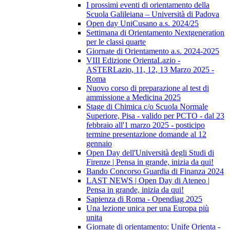
I prossimi eventi di orientamento della
Scuola Galileiana – Università di Padova
Open day UniCusano a.s. 2024/25
Settimana di Orientamento Nextgeneration
per le classi quarte
Giornate di Orientamento a.s. 2024-2025
VIII Edizione OrientaLazio -
ASTERLazio, 11, 12, 13 Marzo 2025 -
Roma
Nuovo corso di preparazione al test di
ammissione a Medicina 2025
Stage di Chimica c/o Scuola Normale
Superiore, Pisa - valido per PCTO - dal 23
febbraio all'1 marzo 2025 - posticipo
termine presentazione domande al 12
gennaio
Open Day dell'Università degli Studi di
Firenze | Pensa in grande, inizia da qui!
Bando Concorso Guardia di Finanza 2024
LAST NEWS | Open Day di Ateneo |
Pensa in grande, inizia da qui!
Sapienza di Roma - Opendiag 2025
Una lezione unica per una Europa più
unita
Giornate di orientamento: Unife Orienta -