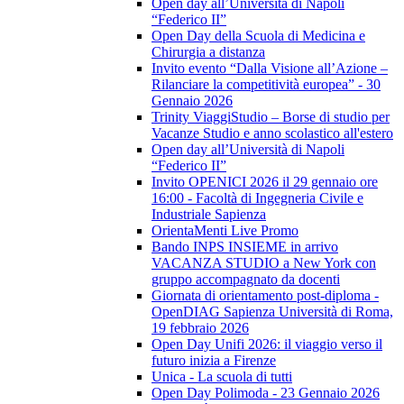
Open day all’Università di Napoli
“Federico II”
Open Day della Scuola di Medicina e
Chirurgia a distanza
Invito evento “Dalla Visione all’Azione –
Rilanciare la competitività europea” - 30
Gennaio 2026
Trinity ViaggiStudio – Borse di studio per
Vacanze Studio e anno scolastico all'estero
Open day all’Università di Napoli
“Federico II”
Invito OPENICI 2026 il 29 gennaio ore
16:00 - Facoltà di Ingegneria Civile e
Industriale Sapienza
OrientaMenti Live Promo
Bando INPS INSIEME in arrivo
VACANZA STUDIO a New York con
gruppo accompagnato da docenti
Giornata di orientamento post-diploma -
OpenDIAG Sapienza Università di Roma,
19 febbraio 2026
Open Day Unifi 2026: il viaggio verso il
futuro inizia a Firenze
Unica - La scuola di tutti
Open Day Polimoda - 23 Gennaio 2026