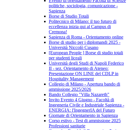
Evento di orientamento Facoltà di Scienze
politiche, sociologia, comunicazione -
Sapienza
Borse di Studio Totali
Politecnico di Milano: il tuo futuro di
eccellenza inizia qui al Campus di
Cremona!
Sapienza di Roma - Orientamento online
Borse di studio per i diplomandi 2025 -
Università Niccolò Cusano
[European People ] Borse di studio totali
per studenti liceali
Università degli Studi di Napoli Federico
II - sez. Orientamento di Ateneo:
Presentazione ON LINE del CDLP in
Hospitality Management
Collegio di Milano - Apertura bando di
ammissione 2025/2026
Bando Collegio "Villa Nazareth"
Invito Evento 4 Giugno - Facoltà di
Ingegneria Civile e Industriale Sapienza -
ENERGIA: l'IngegnerIA del Futuro
Giornate di Orientamento in Sapienza
Corso estivo - Test di ammissione 2025
Professioni sanitarie