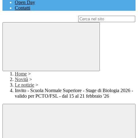
Open Day
Contatti
Campo di ricerca per le pagine del sito
Home
>
Novità
>
Le notizie
>
Invito - Scuola Normale Superiore - Stage di Biologia 2026 -
valido per PCTO/FSL - dal 15 al 21 febbraio '26