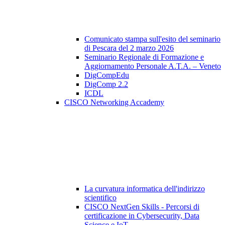
Comunicato stampa sull'esito del seminario
di Pescara del 2 marzo 2026
Seminario Regionale di Formazione e
Aggiornamento Personale A.T.A. – Veneto
DigCompEdu
DigComp 2.2
ICDL
CISCO Networking Accademy
La curvatura informatica dell'indirizzo
scientifico
CISCO NextGen Skills - Percorsi di
certificazione in Cybersecurity, Data
Science e IoT