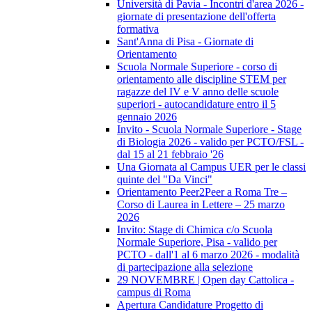
Università di Pavia - Incontri d'area 2026 -
giornate di presentazione dell'offerta
formativa
Sant'Anna di Pisa - Giornate di
Orientamento
Scuola Normale Superiore - corso di
orientamento alle discipline STEM per
ragazze del IV e V anno delle scuole
superiori - autocandidature entro il 5
gennaio 2026
Invito - Scuola Normale Superiore - Stage
di Biologia 2026 - valido per PCTO/FSL -
dal 15 al 21 febbraio '26
Una Giornata al Campus UER per le classi
quinte del "Da Vinci"
Orientamento Peer2Peer a Roma Tre –
Corso di Laurea in Lettere – 25 marzo
2026
Invito: Stage di Chimica c/o Scuola
Normale Superiore, Pisa - valido per
PCTO - dall'1 al 6 marzo 2026 - modalità
di partecipazione alla selezione
29 NOVEMBRE | Open day Cattolica -
campus di Roma
Apertura Candidature Progetto di