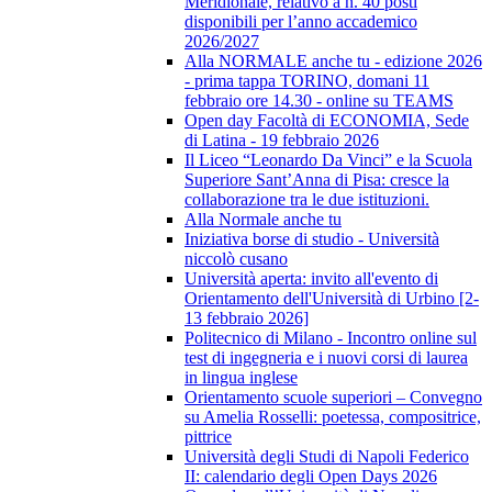
Meridionale, relativo a n. 40 posti
disponibili per l’anno accademico
2026/2027
Alla NORMALE anche tu - edizione 2026
- prima tappa TORINO, domani 11
febbraio ore 14.30 - online su TEAMS
Open day Facoltà di ECONOMIA, Sede
di Latina - 19 febbraio 2026
Il Liceo “Leonardo Da Vinci” e la Scuola
Superiore Sant’Anna di Pisa: cresce la
collaborazione tra le due istituzioni.
Alla Normale anche tu
Iniziativa borse di studio - Università
niccolò cusano
Università aperta: invito all'evento di
Orientamento dell'Università di Urbino [2-
13 febbraio 2026]
Politecnico di Milano - Incontro online sul
test di ingegneria e i nuovi corsi di laurea
in lingua inglese
Orientamento scuole superiori – Convegno
su Amelia Rosselli: poetessa, compositrice,
pittrice
Università degli Studi di Napoli Federico
II: calendario degli Open Days 2026