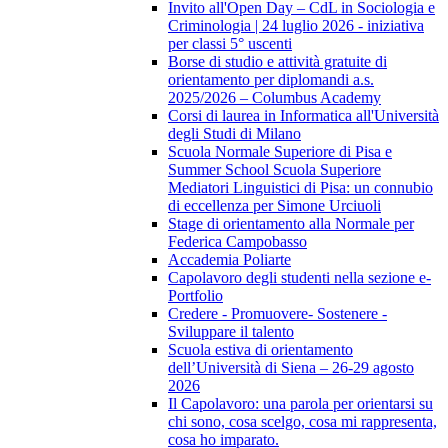
Invito all'Open Day – CdL in Sociologia e
Criminologia | 24 luglio 2026 - iniziativa
per classi 5° uscenti
Borse di studio e attività gratuite di
orientamento per diplomandi a.s.
2025/2026 – Columbus Academy
Corsi di laurea in Informatica all'Università
degli Studi di Milano
Scuola Normale Superiore di Pisa e
Summer School Scuola Superiore
Mediatori Linguistici di Pisa: un connubio
di eccellenza per Simone Urciuoli
Stage di orientamento alla Normale per
Federica Campobasso
Accademia Poliarte
Capolavoro degli studenti nella sezione e-
Portfolio
Credere - Promuovere- Sostenere -
Sviluppare il talento
Scuola estiva di orientamento
dell’Università di Siena – 26-29 agosto
2026
Il Capolavoro: una parola per orientarsi su
chi sono, cosa scelgo, cosa mi rappresenta,
cosa ho imparato.