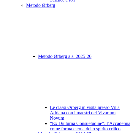
Metodo Ørberg
Metodo Ørberg a.s. 2025-26
Le classi Ørberg in visita presso Villa
Adriana con i maestri del Vivarium
Novum
“Ex Diuturna Consuetudine": l’Accademia
come forma eterna dello spirito critico