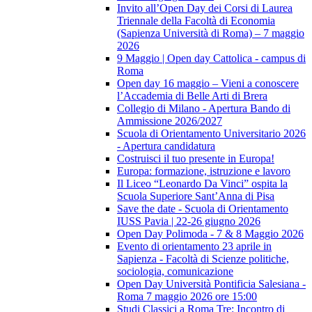
Invito all’Open Day dei Corsi di Laurea
Triennale della Facoltà di Economia
(Sapienza Università di Roma) – 7 maggio
2026
9 Maggio | Open day Cattolica - campus di
Roma
Open day 16 maggio – Vieni a conoscere
l’Accademia di Belle Arti di Brera
Collegio di Milano - Apertura Bando di
Ammissione 2026/2027
Scuola di Orientamento Universitario 2026
- Apertura candidatura
Costruisci il tuo presente in Europa!
Europa: formazione, istruzione e lavoro
Il Liceo “Leonardo Da Vinci” ospita la
Scuola Superiore Sant’Anna di Pisa
Save the date - Scuola di Orientamento
IUSS Pavia | 22-26 giugno 2026
Open Day Polimoda - 7 & 8 Maggio 2026
Evento di orientamento 23 aprile in
Sapienza - Facoltà di Scienze politiche,
sociologia, comunicazione
Open Day Università Pontificia Salesiana -
Roma 7 maggio 2026 ore 15:00
Studi Classici a Roma Tre: Incontro di