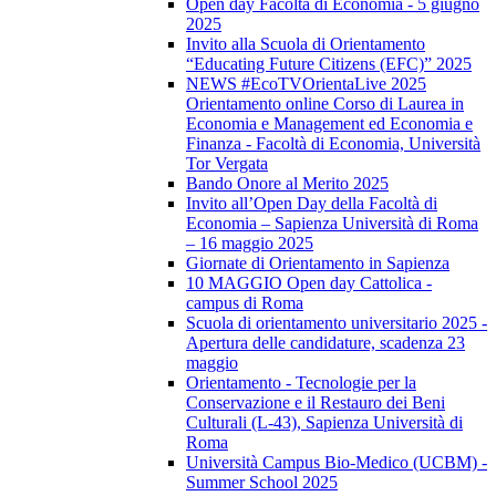
Open day Facoltà di Economia - 5 giugno
2025
Invito alla Scuola di Orientamento
“Educating Future Citizens (EFC)” 2025
NEWS #EcoTVOrientaLive 2025
Orientamento online Corso di Laurea in
Economia e Management ed Economia e
Finanza - Facoltà di Economia, Università
Tor Vergata
Bando Onore al Merito 2025
Invito all’Open Day della Facoltà di
Economia – Sapienza Università di Roma
– 16 maggio 2025
Giornate di Orientamento in Sapienza
10 MAGGIO Open day Cattolica -
campus di Roma
Scuola di orientamento universitario 2025 -
Apertura delle candidature, scadenza 23
maggio
Orientamento - Tecnologie per la
Conservazione e il Restauro dei Beni
Culturali (L-43), Sapienza Università di
Roma
Università Campus Bio-Medico (UCBM) -
Summer School 2025