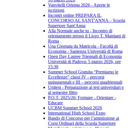
Vanvitelli Orienta 2026 - Aperte le
iscrizioni
Incontri online PREPARA IL
CONCORSO AL SANT'ANNA – Scuola
Superiore Sant'Anna
Alla Normale anche tu - Incontro di
orientamento presso il Liceo T. Mamiani di
Roma
Una Giornata da Matricola - Facoltà di
Economia - Sapienza Università di Roma
Open Day Lauree Triennali di Economia
Università di Padova: 5 marzo 2026, ore
15:30
Summer School Gratuita “Premiamo le
Eccellenze” classi IV - percorsi
quinquennali e III – percorsi quadriennali
Unitest - Preparazione ai test universitari e
al semestre filtro
P.O.T. 2025/26: Formare - Orientare -
Educare
UCBM Summer School 2026
International High School Expo
Bando di Concorso per l’ammissione ai
Corsi Ordinari della Scuola Superiore