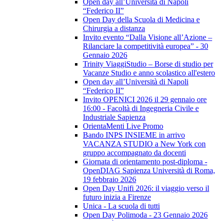
Open day all’Università di Napoli
“Federico II”
Open Day della Scuola di Medicina e
Chirurgia a distanza
Invito evento “Dalla Visione all’Azione –
Rilanciare la competitività europea” - 30
Gennaio 2026
Trinity ViaggiStudio – Borse di studio per
Vacanze Studio e anno scolastico all'estero
Open day all’Università di Napoli
“Federico II”
Invito OPENICI 2026 il 29 gennaio ore
16:00 - Facoltà di Ingegneria Civile e
Industriale Sapienza
OrientaMenti Live Promo
Bando INPS INSIEME in arrivo
VACANZA STUDIO a New York con
gruppo accompagnato da docenti
Giornata di orientamento post-diploma -
OpenDIAG Sapienza Università di Roma,
19 febbraio 2026
Open Day Unifi 2026: il viaggio verso il
futuro inizia a Firenze
Unica - La scuola di tutti
Open Day Polimoda - 23 Gennaio 2026