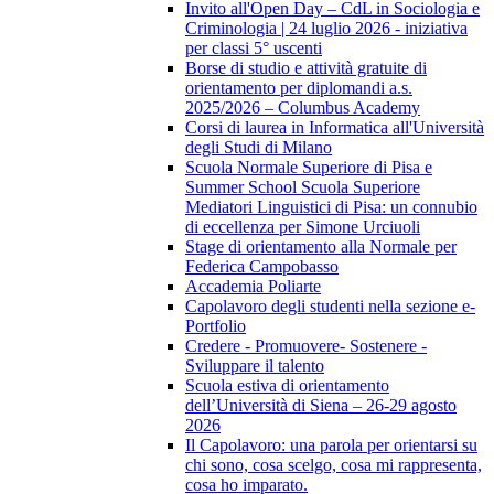
Invito all'Open Day – CdL in Sociologia e
Criminologia | 24 luglio 2026 - iniziativa
per classi 5° uscenti
Borse di studio e attività gratuite di
orientamento per diplomandi a.s.
2025/2026 – Columbus Academy
Corsi di laurea in Informatica all'Università
degli Studi di Milano
Scuola Normale Superiore di Pisa e
Summer School Scuola Superiore
Mediatori Linguistici di Pisa: un connubio
di eccellenza per Simone Urciuoli
Stage di orientamento alla Normale per
Federica Campobasso
Accademia Poliarte
Capolavoro degli studenti nella sezione e-
Portfolio
Credere - Promuovere- Sostenere -
Sviluppare il talento
Scuola estiva di orientamento
dell’Università di Siena – 26-29 agosto
2026
Il Capolavoro: una parola per orientarsi su
chi sono, cosa scelgo, cosa mi rappresenta,
cosa ho imparato.