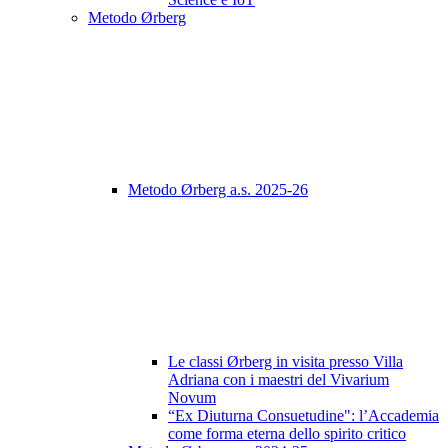
Metodo Ørberg
Metodo Ørberg a.s. 2025-26
Le classi Ørberg in visita presso Villa
Adriana con i maestri del Vivarium
Novum
“Ex Diuturna Consuetudine": l’Accademia
come forma eterna dello spirito critico