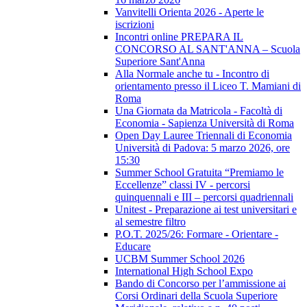
Vanvitelli Orienta 2026 - Aperte le
iscrizioni
Incontri online PREPARA IL
CONCORSO AL SANT'ANNA – Scuola
Superiore Sant'Anna
Alla Normale anche tu - Incontro di
orientamento presso il Liceo T. Mamiani di
Roma
Una Giornata da Matricola - Facoltà di
Economia - Sapienza Università di Roma
Open Day Lauree Triennali di Economia
Università di Padova: 5 marzo 2026, ore
15:30
Summer School Gratuita “Premiamo le
Eccellenze” classi IV - percorsi
quinquennali e III – percorsi quadriennali
Unitest - Preparazione ai test universitari e
al semestre filtro
P.O.T. 2025/26: Formare - Orientare -
Educare
UCBM Summer School 2026
International High School Expo
Bando di Concorso per l’ammissione ai
Corsi Ordinari della Scuola Superiore