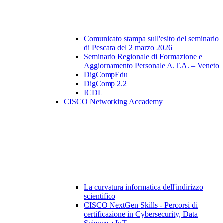
Comunicato stampa sull'esito del seminario
di Pescara del 2 marzo 2026
Seminario Regionale di Formazione e
Aggiornamento Personale A.T.A. – Veneto
DigCompEdu
DigComp 2.2
ICDL
CISCO Networking Accademy
La curvatura informatica dell'indirizzo
scientifico
CISCO NextGen Skills - Percorsi di
certificazione in Cybersecurity, Data
Science e IoT