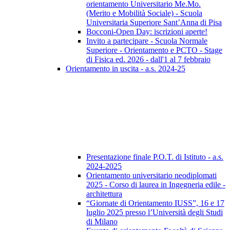
orientamento Universitario Me.Mo.
(Merito e Mobilità Sociale) - Scuola
Universitaria Superiore Sant’Anna di Pisa
Bocconi-Open Day: iscrizioni aperte!
Invito a partecipare - Scuola Normale
Superiore - Orientamento e PCTO - Stage
di Fisica ed. 2026 - dall'1 al 7 febbraio
Orientamento in uscita - a.s. 2024-25
Presentazione finale P.O.T. di Istituto - a.s.
2024-2025
Orientamento universitario neodiplomati
2025 - Corso di laurea in Ingegneria edile -
architettura
“Giornate di Orientamento IUSS”, 16 e 17
luglio 2025 presso l’Università degli Studi
di Milano