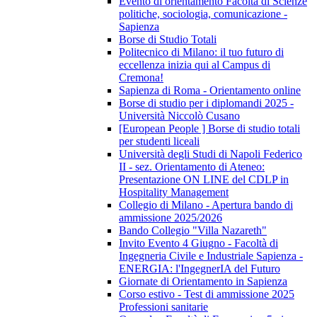
Evento di orientamento Facoltà di Scienze
politiche, sociologia, comunicazione -
Sapienza
Borse di Studio Totali
Politecnico di Milano: il tuo futuro di
eccellenza inizia qui al Campus di
Cremona!
Sapienza di Roma - Orientamento online
Borse di studio per i diplomandi 2025 -
Università Niccolò Cusano
[European People ] Borse di studio totali
per studenti liceali
Università degli Studi di Napoli Federico
II - sez. Orientamento di Ateneo:
Presentazione ON LINE del CDLP in
Hospitality Management
Collegio di Milano - Apertura bando di
ammissione 2025/2026
Bando Collegio "Villa Nazareth"
Invito Evento 4 Giugno - Facoltà di
Ingegneria Civile e Industriale Sapienza -
ENERGIA: l'IngegnerIA del Futuro
Giornate di Orientamento in Sapienza
Corso estivo - Test di ammissione 2025
Professioni sanitarie