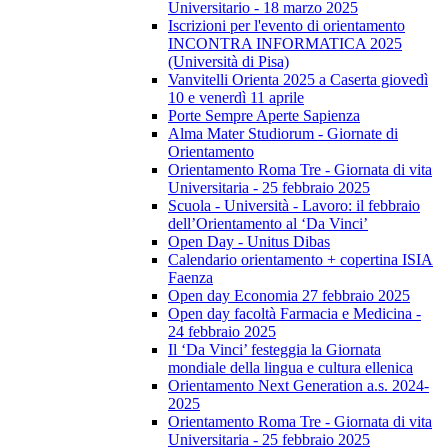
Universitario - 18 marzo 2025
Iscrizioni per l'evento di orientamento
INCONTRA INFORMATICA 2025
(Università di Pisa)
Vanvitelli Orienta 2025 a Caserta giovedì
10 e venerdì 11 aprile
Porte Sempre Aperte Sapienza
Alma Mater Studiorum - Giornate di
Orientamento
Orientamento Roma Tre - Giornata di vita
Universitaria - 25 febbraio 2025
Scuola - Università - Lavoro: il febbraio
dell’Orientamento al ‘Da Vinci’
Open Day - Unitus Dibas
Calendario orientamento + copertina ISIA
Faenza
Open day Economia 27 febbraio 2025
Open day facoltà Farmacia e Medicina -
24 febbraio 2025
Il ‘Da Vinci’ festeggia la Giornata
mondiale della lingua e cultura ellenica
Orientamento Next Generation a.s. 2024-
2025
Orientamento Roma Tre - Giornata di vita
Universitaria - 25 febbraio 2025