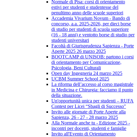
Normale di Pisa: corsi di orientamento
estivi per studenti e studentesse del
penultimo anno delle scuole superiori
Accademia Vivarium Novum - Bando di
concorso, a.a. 2025-2026, per dieci borse
di studio per studenti di scuola superiore
(16 - 18 anni) e ventotto borse di studio per
studenti universitari
Facoltà di Giurisprudenza Sapienza - Porte
Aperte 2025 26 marzo 2025
BOOTCAMP di UNISOB: partono i corsi
di orientamento per Comunicazione,
Psicologia, Beni Culturali
Open day Ingegneria 24 marzo 2025
UCBM Summer School 2025
La riforma dell’accesso al corso magistrale
in Medicina e Chirurgia: facciamo il punto
della situazione.
Un'opportunità unica per studenti – RUFA
Contest per Licei “Sbagli di Successo"
Invito alle giornate di Porte Aperte alla
Sapienza, 26 - 27 - 28 marzo 2025
Alla Normale anche tu - Edizione 2025 -
incontri per docenti, studenti e famiglie
Invito all'Evento di Orientamento