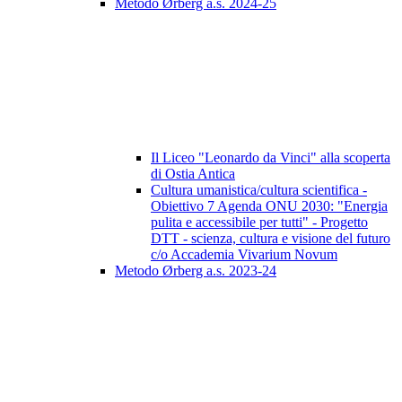
Metodo Ørberg a.s. 2024-25
Il Liceo "Leonardo da Vinci" alla scoperta
di Ostia Antica
Cultura umanistica/cultura scientifica -
Obiettivo 7 Agenda ONU 2030: "Energia
pulita e accessibile per tutti" - Progetto
DTT - scienza, cultura e visione del futuro
c/o Accademia Vivarium Novum
Metodo Ørberg a.s. 2023-24