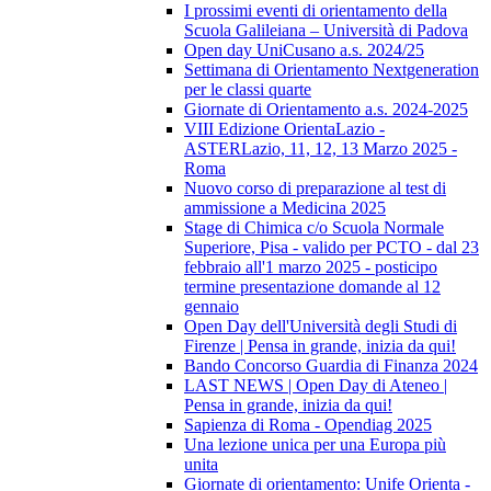
I prossimi eventi di orientamento della
Scuola Galileiana – Università di Padova
Open day UniCusano a.s. 2024/25
Settimana di Orientamento Nextgeneration
per le classi quarte
Giornate di Orientamento a.s. 2024-2025
VIII Edizione OrientaLazio -
ASTERLazio, 11, 12, 13 Marzo 2025 -
Roma
Nuovo corso di preparazione al test di
ammissione a Medicina 2025
Stage di Chimica c/o Scuola Normale
Superiore, Pisa - valido per PCTO - dal 23
febbraio all'1 marzo 2025 - posticipo
termine presentazione domande al 12
gennaio
Open Day dell'Università degli Studi di
Firenze | Pensa in grande, inizia da qui!
Bando Concorso Guardia di Finanza 2024
LAST NEWS | Open Day di Ateneo |
Pensa in grande, inizia da qui!
Sapienza di Roma - Opendiag 2025
Una lezione unica per una Europa più
unita
Giornate di orientamento: Unife Orienta -