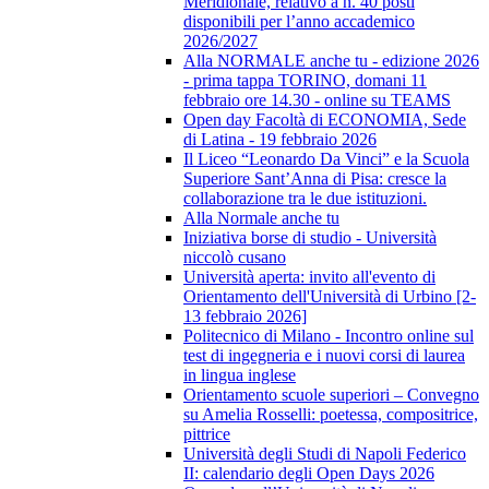
Meridionale, relativo a n. 40 posti
disponibili per l’anno accademico
2026/2027
Alla NORMALE anche tu - edizione 2026
- prima tappa TORINO, domani 11
febbraio ore 14.30 - online su TEAMS
Open day Facoltà di ECONOMIA, Sede
di Latina - 19 febbraio 2026
Il Liceo “Leonardo Da Vinci” e la Scuola
Superiore Sant’Anna di Pisa: cresce la
collaborazione tra le due istituzioni.
Alla Normale anche tu
Iniziativa borse di studio - Università
niccolò cusano
Università aperta: invito all'evento di
Orientamento dell'Università di Urbino [2-
13 febbraio 2026]
Politecnico di Milano - Incontro online sul
test di ingegneria e i nuovi corsi di laurea
in lingua inglese
Orientamento scuole superiori – Convegno
su Amelia Rosselli: poetessa, compositrice,
pittrice
Università degli Studi di Napoli Federico
II: calendario degli Open Days 2026