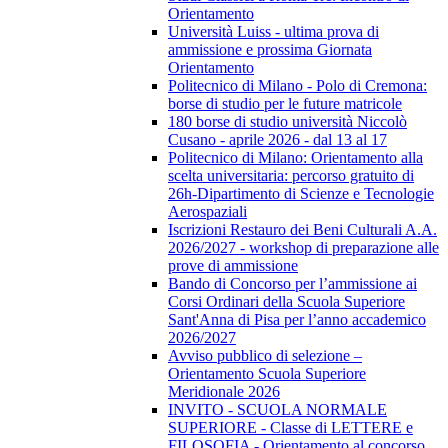
Orientamento
Università Luiss - ultima prova di
ammissione e prossima Giornata
Orientamento
Politecnico di Milano - Polo di Cremona:
borse di studio per le future matricole
180 borse di studio università Niccolò
Cusano - aprile 2026 - dal 13 al 17
Politecnico di Milano: Orientamento alla
scelta universitaria: percorso gratuito di
26h-Dipartimento di Scienze e Tecnologie
Aerospaziali
Iscrizioni Restauro dei Beni Culturali A.A.
2026/2027 - workshop di preparazione alle
prove di ammissione
Bando di Concorso per l’ammissione ai
Corsi Ordinari della Scuola Superiore
Sant'Anna di Pisa per l’anno accademico
2026/2027
Avviso pubblico di selezione –
Orientamento Scuola Superiore
Meridionale 2026
INVITO - SCUOLA NORMALE
SUPERIORE - Classe di LETTERE e
FILOSOFIA - Orientamento al concorso