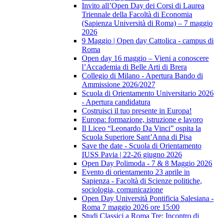
Invito all’Open Day dei Corsi di Laurea
Triennale della Facoltà di Economia
(Sapienza Università di Roma) – 7 maggio
2026
9 Maggio | Open day Cattolica - campus di
Roma
Open day 16 maggio – Vieni a conoscere
l’Accademia di Belle Arti di Brera
Collegio di Milano - Apertura Bando di
Ammissione 2026/2027
Scuola di Orientamento Universitario 2026
- Apertura candidatura
Costruisci il tuo presente in Europa!
Europa: formazione, istruzione e lavoro
Il Liceo “Leonardo Da Vinci” ospita la
Scuola Superiore Sant’Anna di Pisa
Save the date - Scuola di Orientamento
IUSS Pavia | 22-26 giugno 2026
Open Day Polimoda - 7 & 8 Maggio 2026
Evento di orientamento 23 aprile in
Sapienza - Facoltà di Scienze politiche,
sociologia, comunicazione
Open Day Università Pontificia Salesiana -
Roma 7 maggio 2026 ore 15:00
Studi Classici a Roma Tre: Incontro di