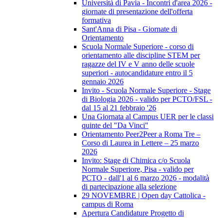
Università di Pavia - Incontri d'area 2026 -
giornate di presentazione dell'offerta
formativa
Sant'Anna di Pisa - Giornate di
Orientamento
Scuola Normale Superiore - corso di
orientamento alle discipline STEM per
ragazze del IV e V anno delle scuole
superiori - autocandidature entro il 5
gennaio 2026
Invito - Scuola Normale Superiore - Stage
di Biologia 2026 - valido per PCTO/FSL -
dal 15 al 21 febbraio '26
Una Giornata al Campus UER per le classi
quinte del "Da Vinci"
Orientamento Peer2Peer a Roma Tre –
Corso di Laurea in Lettere – 25 marzo
2026
Invito: Stage di Chimica c/o Scuola
Normale Superiore, Pisa - valido per
PCTO - dall'1 al 6 marzo 2026 - modalità
di partecipazione alla selezione
29 NOVEMBRE | Open day Cattolica -
campus di Roma
Apertura Candidature Progetto di