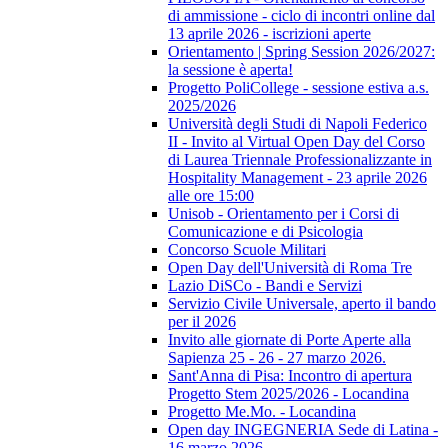
di ammissione - ciclo di incontri online dal
13 aprile 2026 - iscrizioni aperte
Orientamento | Spring Session 2026/2027:
la sessione è aperta!
Progetto PoliCollege - sessione estiva a.s.
2025/2026
Università degli Studi di Napoli Federico
II - Invito al Virtual Open Day del Corso
di Laurea Triennale Professionalizzante in
Hospitality Management - 23 aprile 2026
alle ore 15:00
Unisob - Orientamento per i Corsi di
Comunicazione e di Psicologia
Concorso Scuole Militari
Open Day dell'Università di Roma Tre
Lazio DiSCo - Bandi e Servizi
Servizio Civile Universale, aperto il bando
per il 2026
Invito alle giornate di Porte Aperte alla
Sapienza 25 - 26 - 27 marzo 2026.
Sant'Anna di Pisa: Incontro di apertura
Progetto Stem 2025/2026 - Locandina
Progetto Me.Mo. - Locandina
Open day INGEGNERIA Sede di Latina -
16 marzo 2026