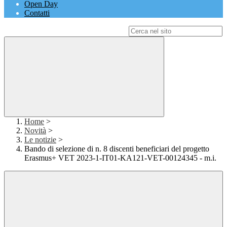
Open Day
Contatti
Campo di ricerca per le pagine del sito
Home
>
Novità
>
Le notizie
>
Bando di selezione di n. 8 discenti beneficiari del progetto
Erasmus+ VET 2023-1-IT01-KA121-VET-00124345 - m.i.