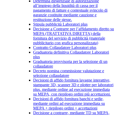
Determina dirigenziale di autorizzazione
all’impiego della liquidità di cassa per il
pagamento di fatture e contestuale svincolo di
garanzie costituite mediante cauzione e
restituzione delle stesse.
Stipula pubblicità Laboratori plus
Decisione a Contrarre per l’affidamento diretto su
MEPA (TRATTATIVA DIRETTA) della
fornitura del servizio di pubblicità (materiale
pubblicitario con grafica personalizzata)
Contratto Collaudatore Laboratori plus
Graduatoria definitiva Collaudatore Laboratori
plus
Graduatoria provvisoria per la selezione di un
collaudatore
Decreto nomina commissione valutazione e
selezione collaudatore
Decisioni di affido fornitura lavagne interattive,
stampante 3D, scanner 3D e plotter per laboratori
plus. mediante ordine ad esecuzione immediata
su MEPA, con riepilogo ordini più accettazioni.
Decisioni di affido fornitura banchi e sedie,
mediante ordini ad esecuzione immediata su
MEPA + riepilogo ordini + accettazioni
Decisione a contrarre, mediante TD su MEPA,