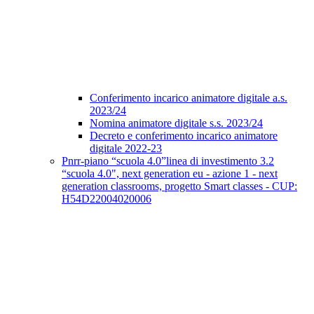
Conferimento incarico animatore digitale a.s.
2023/24
Nomina animatore digitale s.s. 2023/24
Decreto e conferimento incarico animatore
digitale 2022-23
Pnrr-piano “scuola 4.0”linea di investimento 3.2
“scuola 4.0", next generation eu - azione 1 - next
generation classrooms, progetto Smart classes - CUP:
H54D22004020006