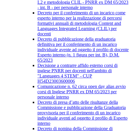
L2 e metodologia CLIL - PNRR ex DM 65/2023
- int. B - per personale interno
Decreto per il conferimento di un incarico come
esperto interno per la realizzazione di percorsi
formativi annuali di metodologia Content and
Languages Integrated Learning (CLIL) per
docenti
Decreto di pubblicazione della graduatoria
definitiva per il conferimento di un incarico
individuale avente ad oggetto il profilo di docente
Esperto interno (n. 1 figura per int. B), D.M.
65/2023
Decisione a contrarre affido esterno corsi di
inglese PNRR per docenti nell'ambito di
"Languages 4 STEM" - CUP
H54D23003600006
Comunicazione n. 62 circa open day alias avvio
corsi di Inglese PNRR ex DM 65/2023 per
personale interno
Decreto di presa d’atto delle risultanze della
Commissione e pubblicazione della Graduatoria
provvisoria per il conferimento di un incarico
individuale aventi ad oggetto il profilo di Esperto
interno
Decreto di nomina della Commissione di