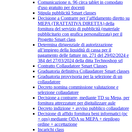
Comunicazione n. 96 circa tablet in comodato
d'uso gratuito per docenti
Stipula pubblicità Smart classes
Decisione a Contrarre per l’affidamento diretto su
MEPA (TRATTATIVA DIRETTA) della
fornitura del servizio di pubblicità (materiale
pubblicitario con grafica personalizzata) per il
Progetto Smart class
Determina dirigenziale di autorizzazione
all’impiego della liquidità di cassa per il
pagamento delle fatture nn. 271 del 29/02/2024 e
384 del 27/03/2024 della ditta Technoshop srl
Contratto Collaudatore Smart Classes
Graduatoria definitiva Collaudatore Smart classes
Graduatoria provvisoria per la selezione di un
collaudatore
Decreto nomina commissione valutazione e
selezione collaudatore
Decisione a contrarre, mediante TD su Mepa, per
fornitura attrezzature per digitalizzare aule
Decreto indizione + avviso pubblico collaudatore
Decisione di affido fornitura beni informatici (pc
+ ops) mediante ODA su MEPA + riepilogo
ordine + accettazione
Incarichi class