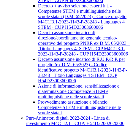
STEM - CUP H54D23003600006
Decreto + avviso selezione esperti int. -
Competenze STEM e multilinguistiche nelle
scuole statali (D.M. 65/2023) - Codice progetto
M4C1I3.1-2023-1143-P-38248 - Languages 4
STEM - CUP H54D23003600006
Decreto assunzione incarico di
direzione/coordinamento generale tecnico-
operativo del progetto PNRR ex D.M. 65/2023 –
Titolo: Languages 4 STEM - CIP M4C1I3.1-
2023-1143-P-38248 - CUP H54D23003600006
Decreto assunzione incarico di R.U.P./R.P. per
progetto (ex D.M. 65/2023) - Codice
identificativo progetto M4C1I3.1-2023-1143-P-
38248 - Titolo Languages 4 STEM - CUP
H54D23003600006
Azione di informazione, sensibilizzazione e
disseminazione Competenze STEM e
multilinguistiche nelle scuole statali
Provvedimento assunzione a bilancio
Competenze STEM e multilinguistiche nelle
scuole statali
Pnrr-Animatori digitali 2022-2024 - Linea di
investimento M4C1I2.1 - CUP: H54D22002620006