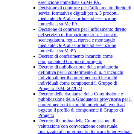
esecuzione immediata su Me.PA.
Decisione di contrarre per l’affidamento diretto di
servizi formativi e digitali per n. 3 prodotti,
mediante OdA alias ordine ad esecuzione
immediata su Me.PA.
Decisione di contrarre per l’affidamento diretto
del servizio di formazione per n. 2 corsi di
sceneggiatura, regia, ripresa e montaggio
mediante OdA alias ordine ad esecuzione
immediata su MePA
Decreto di conferimento incarichi come
componente il Gruppo di progetto
Decreto di pubblicazione della graduatoria
definitiva per il conferimento di n. 4 incarichi
individuali per il conferimento di incarichi
individuali come componenti il Gruppo di
Progetto D.M. 66/2023
Decreto delle risultanze della Commissione e
pubblicazione della Graduatoria provvisoria per il
conferimento di incarichi individuali aventi ad
oggetto il profilo di componente il Gruppo di
Progetto
Decreto di nomina della Commissione di
valutazione con convocazione contestuale,
finalizzato al conferimento di incarichi individuali