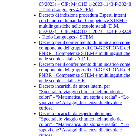
65/2023) – CIP: M4C1I3.1-2023-1143-P-38248
- Titolo Languages 4 STEM
Decreto di indizione procedura Esperti interni
con bando e domanda - Competenze STEM e
multilinguistiche nelle scuole statali (D.M.
65/2023) – CIP: M4C1I3.1-2023-1143-P-38248
- Titolo Languages 4 STEM
Decreto per il conferimento di un incarico come
componente del gruppo di CO-GESTIONE del
PNRR - Competenze STEM e multilinguistiche
nelle scuole statali - A.D.L.
Decreto per il conferimento di un incarico come
componente del gruppo di CO-GESTIONE del
PNRR - Competenze STEM e multilinguistiche
nelle scuole statali - E.R.
Decreto incarichi da tutors interni per
“Spectralab: viaggio chimico nel mondo dei
colori” - “Matematica...tra storia e realtà” - “Lo
sapevi che? Assaggi di scienza dilettevole e
curiosa"
Decreto incarichi da esperti interni per
“Spectralab: viaggio chimico nel mondo dei
colori” - “Matematica...tra storia e realtà” - “Lo
sapevi che? Assaggi di scienza dilettevole e
curiosa"