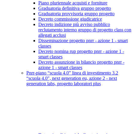
Piano pluriennale acquisti e forniture
Graduatoria definitiva gruppo progetto
Graduatoria provvisoria gruppo progetto
Decreto commissione giudicatrice
Decreto indizione più avviso pubblico
reclutamento interno gruppo di progetto class con
allegati acclusi
Disseminazione progetto pnrr - azione 1 - smart
classes
Decreto nomina rup progetto pnrr - azione 1 -
smart classes
Decreto assunzione in bilancio progetto pnrr -
azione 1 - smart classes
Pnrr-piano “scuola 4.0” linea di investimento 3.2
“scuola 4.0", next generation eu, azione 2 - next
generation labs, progetto laboratori plus