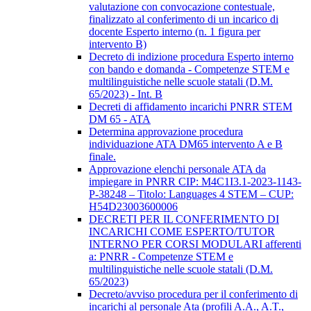
valutazione con convocazione contestuale,
finalizzato al conferimento di un incarico di
docente Esperto interno (n. 1 figura per
intervento B)
Decreto di indizione procedura Esperto interno
con bando e domanda - Competenze STEM e
multilinguistiche nelle scuole statali (D.M.
65/2023) - Int. B
Decreti di affidamento incarichi PNRR STEM
DM 65 - ATA
Determina approvazione procedura
individuazione ATA DM65 intervento A e B
finale.
Approvazione elenchi personale ATA da
impiegare in PNRR CIP: M4C1I3.1-2023-1143-
P-38248 – Titolo: Languages 4 STEM – CUP:
H54D23003600006
DECRETI PER IL CONFERIMENTO DI
INCARICHI COME ESPERTO/TUTOR
INTERNO PER CORSI MODULARI afferenti
a: PNRR - Competenze STEM e
multilinguistiche nelle scuole statali (D.M.
65/2023)
Decreto/avviso procedura per il conferimento di
incarichi al personale Ata (profili A.A., A.T.,