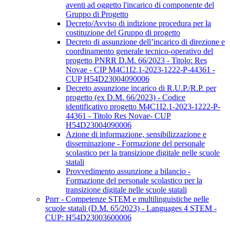
aventi ad oggetto l'incarico di componente del
Gruppo di Progetto
Decreto/Avviso di indizione procedura per la
costituzione del Gruppo di progetto
Decreto di assunzione dell’incarico di direzione e
coordinamento generale tecnico-operativo del
progetto PNRR D.M. 66/2023 - Titolo: Res
Novae - CIP M4C1I2.1-2023-1222-P-44361 -
CUP H54D23004090006
Decreto assunzione incarico di R.U.P./R.P. per
progetto (ex D.M. 66/2023) - Codice
identificativo progetto M4C1I2.1-2023-1222-P-
44361 - Titolo Res Novae- CUP
H54D23004090006
Azione di informazione, sensibilizzazione e
disseminazione - Formazione del personale
scolastico per la transizione digitale nelle scuole
statali
Provvedimento assunzione a bilancio -
Formazione del personale scolastico per la
transizione digitale nelle scuole statali
Pnrr - Competenze STEM e multilinguistiche nelle
scuole statali (D.M. 65/2023) - Languages 4 STEM -
CUP: H54D23003600006