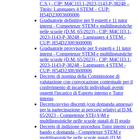
C.S.) - CIP: M4C1I3.1-2023-1143-P-38248 –
Titolo: Languages 4 STEM – CUP:
H54D23003600006
Graduatorie definitive per 9 esperti e 11 tutor
interni - Competenze STEM e multilinguistiche
nelle scuole (D.M. 65/2023) - CIP: M4C1I3.1-
2023-1143-P-38248 - Languages 4 STEM -
CUP: H54D23003600006
Graduatorie provvisorie per 9 esperti e 11 tutor
interni - Competenze STEM e multilinguistiche
nelle scuole (D.M. 65/2023) - CIP: M4C1I3.1-
2023-1143-P-38248 - Languages 4 STEM -
CUP: H54D23003600006
Decreto di nomina della Commissione di
valutazione con convocazione contestuale per il
conferimento di incarichi individuali aventi
oggetti l'incarico di Esperto interno e Tutor
interno
Decreto/avviso discenti (con domanda annessa)
per la partecipazione ai percorsi relativi al D.M.
65/2023 - Competenze STE(A)M e
multilinguistiche nelle scuole statali di II grado
Decreto di indizione procedura Tutor interni con
bando e domanda - Competenze STEM e
multilinguistiche nelle scuole statali (D.M.