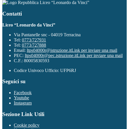
Liceo “Leonardo da Vinci”
Contatti
Liceo “Leonardo da Vinci”
Via Pantanelle snc - 04019 Terracina
Tel:
0773/727931
Tel:
0773/727888
Email:
ltps04000r@istruzione.it
Link per inviare una mail
PEC:
ltps04000r@pec.istruzione.it
Link per inviare una mail
C.F.: 80005830593
Codice Univoco Ufficio: UFP6RJ
Seguici su
Facebook
Youtube
Instagram
Sezione Link Utili
Cookie policy