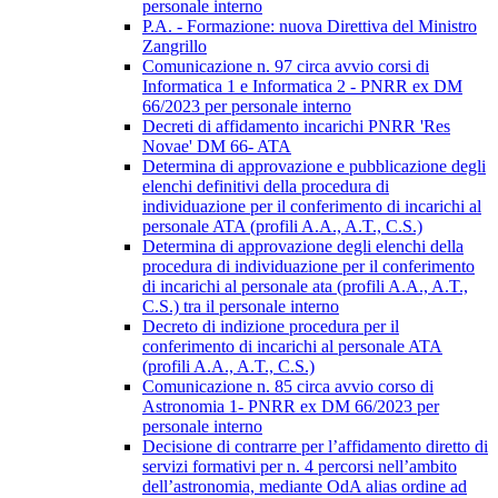
personale interno
P.A. - Formazione: nuova Direttiva del Ministro
Zangrillo
Comunicazione n. 97 circa avvio corsi di
Informatica 1 e Informatica 2 - PNRR ex DM
66/2023 per personale interno
Decreti di affidamento incarichi PNRR 'Res
Novae' DM 66- ATA
Determina di approvazione e pubblicazione degli
elenchi definitivi della procedura di
individuazione per il conferimento di incarichi al
personale ATA (profili A.A., A.T., C.S.)
Determina di approvazione degli elenchi della
procedura di individuazione per il conferimento
di incarichi al personale ata (profili A.A., A.T.,
C.S.) tra il personale interno
Decreto di indizione procedura per il
conferimento di incarichi al personale ATA
(profili A.A., A.T., C.S.)
Comunicazione n. 85 circa avvio corso di
Astronomia 1- PNRR ex DM 66/2023 per
personale interno
Decisione di contrarre per l’affidamento diretto di
servizi formativi per n. 4 percorsi nell’ambito
dell’astronomia, mediante OdA alias ordine ad