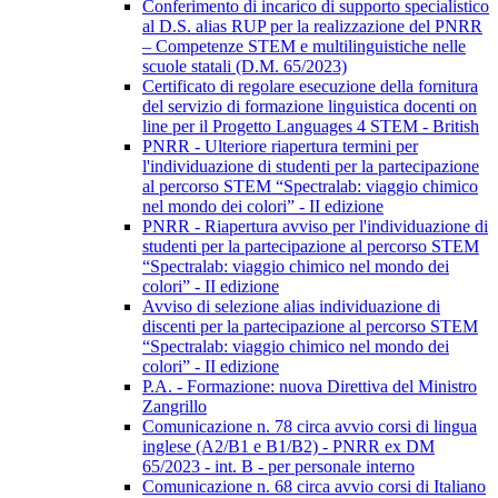
Conferimento di incarico di supporto specialistico
al D.S. alias RUP per la realizzazione del PNRR
– Competenze STEM e multilinguistiche nelle
scuole statali (D.M. 65/2023)
Certificato di regolare esecuzione della fornitura
del servizio di formazione linguistica docenti on
line per il Progetto Languages 4 STEM - British
PNRR - Ulteriore riapertura termini per
l'individuazione di studenti per la partecipazione
al percorso STEM “Spectralab: viaggio chimico
nel mondo dei colori” - II edizione
PNRR - Riapertura avviso per l'individuazione di
studenti per la partecipazione al percorso STEM
“Spectralab: viaggio chimico nel mondo dei
colori” - II edizione
Avviso di selezione alias individuazione di
discenti per la partecipazione al percorso STEM
“Spectralab: viaggio chimico nel mondo dei
colori” - II edizione
P.A. - Formazione: nuova Direttiva del Ministro
Zangrillo
Comunicazione n. 78 circa avvio corsi di lingua
inglese (A2/B1 e B1/B2) - PNRR ex DM
65/2023 - int. B - per personale interno
Comunicazione n. 68 circa avvio corsi di Italiano