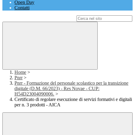
Open Day
Contatti
Campo di ricerca per le pagine del sito
Home
>
Pnrr
>
Pnrr - Formazione del personale scolastico per la transizione
digitale (D.M. 66/2023) - Res Novae - CUP:
H54D23004090006.
>
Certificato di regolare esecuzione di servizi formativi e digitali
per n. 3 prodotti - AICA