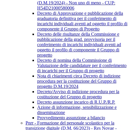
(D.M.19/2024) - Non uno di meno - CUP:
H54D21000580006
Decreto di Approvazione e pubblicazione della
graduatoria definitiva per il conferimento di
incarichi individuali aventi ad oggetto il profilo di
componente il Gruppo di Progetto
Decreto delle risultanze della Commissione e
pubblicazione della grad. provvisoria per il
conferimento di incarichi individuali aventi ad
oggetto il profilo di componente il Gruppo di
progetto
Decreto di nomina della Commissione di
Valutazione delle candidature per il conferimento
di incarichi per il Gruppo di progetto
Nota di chiarimenti circa Decreto di indizione
procedura per la costituzione del Gruppo di
progetto D.M.19/2024
Decreto/Avviso di indizione procedura per la
costituzione del Gruppo di progetto
Decreto assunzione incarico di R.U.P./R.P.
Azione di informazione, sensibilizzazione e
disseminazione
Provvedimento assunzione a bilancio
Pnrr - Formazione del personale scolastico per la
transizione digitale (D.M. 66/2023) - Res Novae -