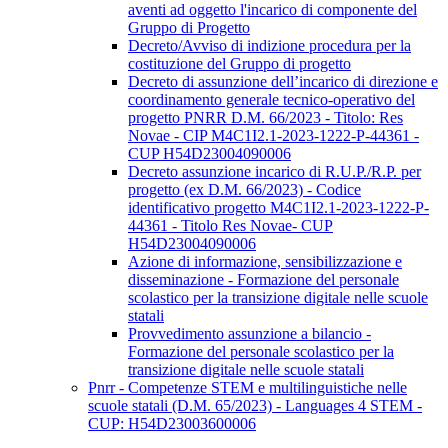
aventi ad oggetto l'incarico di componente del
Gruppo di Progetto
Decreto/Avviso di indizione procedura per la
costituzione del Gruppo di progetto
Decreto di assunzione dell’incarico di direzione e
coordinamento generale tecnico-operativo del
progetto PNRR D.M. 66/2023 - Titolo: Res
Novae - CIP M4C1I2.1-2023-1222-P-44361 -
CUP H54D23004090006
Decreto assunzione incarico di R.U.P./R.P. per
progetto (ex D.M. 66/2023) - Codice
identificativo progetto M4C1I2.1-2023-1222-P-
44361 - Titolo Res Novae- CUP
H54D23004090006
Azione di informazione, sensibilizzazione e
disseminazione - Formazione del personale
scolastico per la transizione digitale nelle scuole
statali
Provvedimento assunzione a bilancio -
Formazione del personale scolastico per la
transizione digitale nelle scuole statali
Pnrr - Competenze STEM e multilinguistiche nelle
scuole statali (D.M. 65/2023) - Languages 4 STEM -
CUP: H54D23003600006