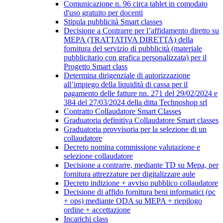
Comunicazione n. 96 circa tablet in comodato
d'uso gratuito per docenti
Stipula pubblicità Smart classes
Decisione a Contrarre per l’affidamento diretto su
MEPA (TRATTATIVA DIRETTA) della
fornitura del servizio di pubblicità (materiale
pubblicitario con grafica personalizzata) per il
Progetto Smart class
Determina dirigenziale di autorizzazione
all’impiego della liquidità di cassa per il
pagamento delle fatture nn. 271 del 29/02/2024 e
384 del 27/03/2024 della ditta Technoshop srl
Contratto Collaudatore Smart Classes
Graduatoria definitiva Collaudatore Smart classes
Graduatoria provvisoria per la selezione di un
collaudatore
Decreto nomina commissione valutazione e
selezione collaudatore
Decisione a contrarre, mediante TD su Mepa, per
fornitura attrezzature per digitalizzare aule
Decreto indizione + avviso pubblico collaudatore
Decisione di affido fornitura beni informatici (pc
+ ops) mediante ODA su MEPA + riepilogo
ordine + accettazione
Incarichi class