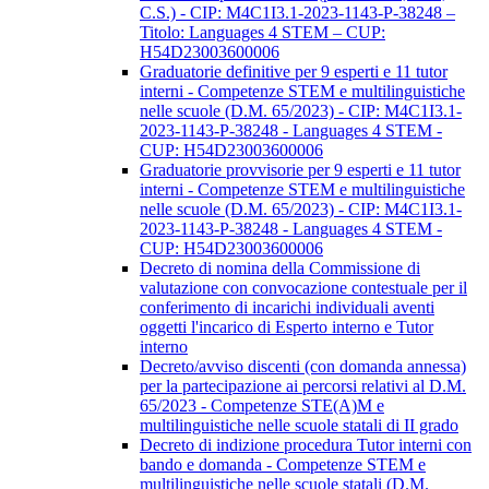
C.S.) - CIP: M4C1I3.1-2023-1143-P-38248 –
Titolo: Languages 4 STEM – CUP:
H54D23003600006
Graduatorie definitive per 9 esperti e 11 tutor
interni - Competenze STEM e multilinguistiche
nelle scuole (D.M. 65/2023) - CIP: M4C1I3.1-
2023-1143-P-38248 - Languages 4 STEM -
CUP: H54D23003600006
Graduatorie provvisorie per 9 esperti e 11 tutor
interni - Competenze STEM e multilinguistiche
nelle scuole (D.M. 65/2023) - CIP: M4C1I3.1-
2023-1143-P-38248 - Languages 4 STEM -
CUP: H54D23003600006
Decreto di nomina della Commissione di
valutazione con convocazione contestuale per il
conferimento di incarichi individuali aventi
oggetti l'incarico di Esperto interno e Tutor
interno
Decreto/avviso discenti (con domanda annessa)
per la partecipazione ai percorsi relativi al D.M.
65/2023 - Competenze STE(A)M e
multilinguistiche nelle scuole statali di II grado
Decreto di indizione procedura Tutor interni con
bando e domanda - Competenze STEM e
multilinguistiche nelle scuole statali (D.M.