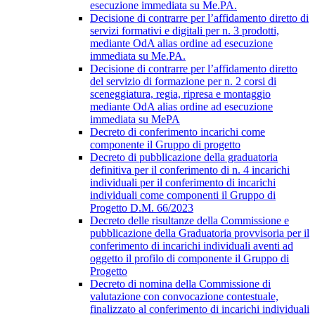
esecuzione immediata su Me.PA.
Decisione di contrarre per l’affidamento diretto di
servizi formativi e digitali per n. 3 prodotti,
mediante OdA alias ordine ad esecuzione
immediata su Me.PA.
Decisione di contrarre per l’affidamento diretto
del servizio di formazione per n. 2 corsi di
sceneggiatura, regia, ripresa e montaggio
mediante OdA alias ordine ad esecuzione
immediata su MePA
Decreto di conferimento incarichi come
componente il Gruppo di progetto
Decreto di pubblicazione della graduatoria
definitiva per il conferimento di n. 4 incarichi
individuali per il conferimento di incarichi
individuali come componenti il Gruppo di
Progetto D.M. 66/2023
Decreto delle risultanze della Commissione e
pubblicazione della Graduatoria provvisoria per il
conferimento di incarichi individuali aventi ad
oggetto il profilo di componente il Gruppo di
Progetto
Decreto di nomina della Commissione di
valutazione con convocazione contestuale,
finalizzato al conferimento di incarichi individuali