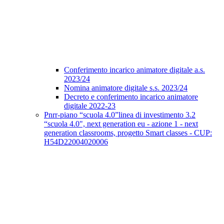
Conferimento incarico animatore digitale a.s.
2023/24
Nomina animatore digitale s.s. 2023/24
Decreto e conferimento incarico animatore
digitale 2022-23
Pnrr-piano “scuola 4.0”linea di investimento 3.2
“scuola 4.0", next generation eu - azione 1 - next
generation classrooms, progetto Smart classes - CUP:
H54D22004020006