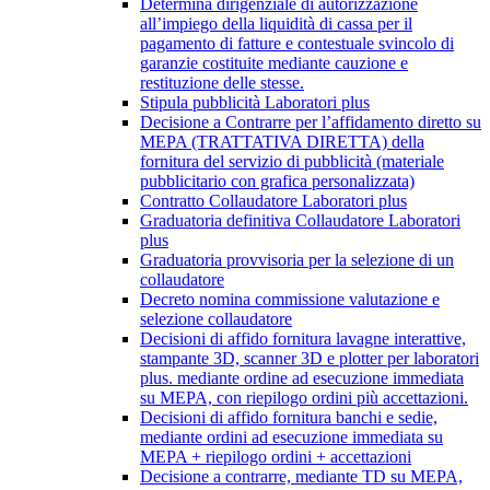
Determina dirigenziale di autorizzazione
all’impiego della liquidità di cassa per il
pagamento di fatture e contestuale svincolo di
garanzie costituite mediante cauzione e
restituzione delle stesse.
Stipula pubblicità Laboratori plus
Decisione a Contrarre per l’affidamento diretto su
MEPA (TRATTATIVA DIRETTA) della
fornitura del servizio di pubblicità (materiale
pubblicitario con grafica personalizzata)
Contratto Collaudatore Laboratori plus
Graduatoria definitiva Collaudatore Laboratori
plus
Graduatoria provvisoria per la selezione di un
collaudatore
Decreto nomina commissione valutazione e
selezione collaudatore
Decisioni di affido fornitura lavagne interattive,
stampante 3D, scanner 3D e plotter per laboratori
plus. mediante ordine ad esecuzione immediata
su MEPA, con riepilogo ordini più accettazioni.
Decisioni di affido fornitura banchi e sedie,
mediante ordini ad esecuzione immediata su
MEPA + riepilogo ordini + accettazioni
Decisione a contrarre, mediante TD su MEPA,