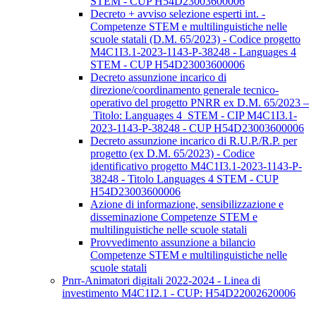
STEM - CUP H54D23003600006
Decreto + avviso selezione esperti int. -
Competenze STEM e multilinguistiche nelle
scuole statali (D.M. 65/2023) - Codice progetto
M4C1I3.1-2023-1143-P-38248 - Languages 4
STEM - CUP H54D23003600006
Decreto assunzione incarico di
direzione/coordinamento generale tecnico-
operativo del progetto PNRR ex D.M. 65/2023 –
Titolo: Languages 4 STEM - CIP M4C1I3.1-
2023-1143-P-38248 - CUP H54D23003600006
Decreto assunzione incarico di R.U.P./R.P. per
progetto (ex D.M. 65/2023) - Codice
identificativo progetto M4C1I3.1-2023-1143-P-
38248 - Titolo Languages 4 STEM - CUP
H54D23003600006
Azione di informazione, sensibilizzazione e
disseminazione Competenze STEM e
multilinguistiche nelle scuole statali
Provvedimento assunzione a bilancio
Competenze STEM e multilinguistiche nelle
scuole statali
Pnrr-Animatori digitali 2022-2024 - Linea di
investimento M4C1I2.1 - CUP: H54D22002620006