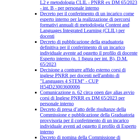
L2 e metodologia CLIL - PNRR ex DM 65/2023
- int. B - per personale interno
Decreto per il conferimento di un incarico come
esperto interno per la realizzazione di percorsi
formativi annuali di metodologia Content and
Languages Integrated Learning (CLIL) per
docenti
Decreto di pubblicazione della graduatoria
definitiva per il conferimento di un incarico
individuale avente ad oggetto il profilo di docente
Esperto interno (n. 1 figura per int. B), D.M.
65/2023
Decisione a contrarre affido esterno corsi di
inglese PNRR per docenti nell'ambito di
"Languages 4 STEM" - CUP
H54D23003600006
Comunicazione n. 62 circa open day alias avvio
corsi di Inglese PNRR ex DM 65/2023 per
personale interno
Decreto di presa d’atto delle risultanze della
Commissione e pubblicazione della Graduatoria
provvisoria per il conferimento di un incarico
individuale aventi ad oggetto il profilo di Esperto
interno
Decreto di nomina della Commissione di