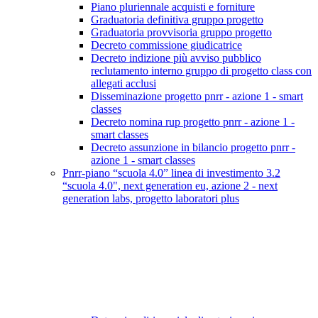
Piano pluriennale acquisti e forniture
Graduatoria definitiva gruppo progetto
Graduatoria provvisoria gruppo progetto
Decreto commissione giudicatrice
Decreto indizione più avviso pubblico
reclutamento interno gruppo di progetto class con
allegati acclusi
Disseminazione progetto pnrr - azione 1 - smart
classes
Decreto nomina rup progetto pnrr - azione 1 -
smart classes
Decreto assunzione in bilancio progetto pnrr -
azione 1 - smart classes
Pnrr-piano “scuola 4.0” linea di investimento 3.2
“scuola 4.0", next generation eu, azione 2 - next
generation labs, progetto laboratori plus