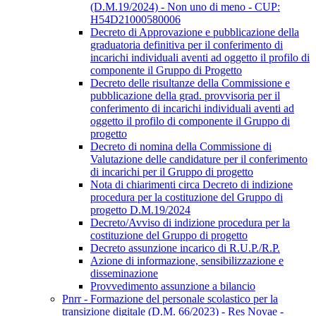
(D.M.19/2024) - Non uno di meno - CUP:
H54D21000580006
Decreto di Approvazione e pubblicazione della
graduatoria definitiva per il conferimento di
incarichi individuali aventi ad oggetto il profilo di
componente il Gruppo di Progetto
Decreto delle risultanze della Commissione e
pubblicazione della grad. provvisoria per il
conferimento di incarichi individuali aventi ad
oggetto il profilo di componente il Gruppo di
progetto
Decreto di nomina della Commissione di
Valutazione delle candidature per il conferimento
di incarichi per il Gruppo di progetto
Nota di chiarimenti circa Decreto di indizione
procedura per la costituzione del Gruppo di
progetto D.M.19/2024
Decreto/Avviso di indizione procedura per la
costituzione del Gruppo di progetto
Decreto assunzione incarico di R.U.P./R.P.
Azione di informazione, sensibilizzazione e
disseminazione
Provvedimento assunzione a bilancio
Pnrr - Formazione del personale scolastico per la
transizione digitale (D.M. 66/2023) - Res Novae -