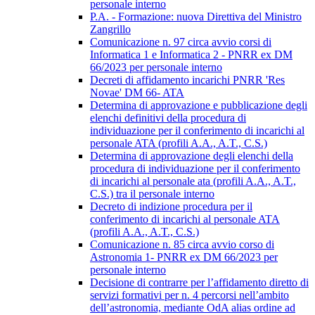
personale interno
P.A. - Formazione: nuova Direttiva del Ministro
Zangrillo
Comunicazione n. 97 circa avvio corsi di
Informatica 1 e Informatica 2 - PNRR ex DM
66/2023 per personale interno
Decreti di affidamento incarichi PNRR 'Res
Novae' DM 66- ATA
Determina di approvazione e pubblicazione degli
elenchi definitivi della procedura di
individuazione per il conferimento di incarichi al
personale ATA (profili A.A., A.T., C.S.)
Determina di approvazione degli elenchi della
procedura di individuazione per il conferimento
di incarichi al personale ata (profili A.A., A.T.,
C.S.) tra il personale interno
Decreto di indizione procedura per il
conferimento di incarichi al personale ATA
(profili A.A., A.T., C.S.)
Comunicazione n. 85 circa avvio corso di
Astronomia 1- PNRR ex DM 66/2023 per
personale interno
Decisione di contrarre per l’affidamento diretto di
servizi formativi per n. 4 percorsi nell’ambito
dell’astronomia, mediante OdA alias ordine ad