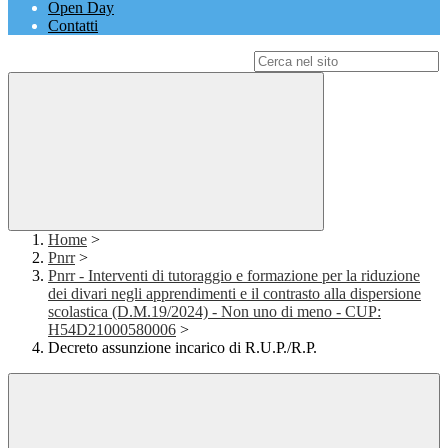
Open Day
Contatti
Campo di ricerca per le pagine del sito
Home
>
Pnrr
>
Pnrr - Interventi di tutoraggio e formazione per la riduzione
dei divari negli apprendimenti e il contrasto alla dispersione
scolastica (D.M.19/2024) - Non uno di meno - CUP:
H54D21000580006
>
Decreto assunzione incarico di R.U.P./R.P.