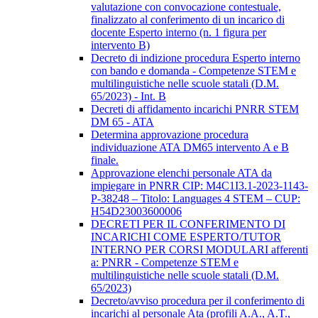
valutazione con convocazione contestuale,
finalizzato al conferimento di un incarico di
docente Esperto interno (n. 1 figura per
intervento B)
Decreto di indizione procedura Esperto interno
con bando e domanda - Competenze STEM e
multilinguistiche nelle scuole statali (D.M.
65/2023) - Int. B
Decreti di affidamento incarichi PNRR STEM
DM 65 - ATA
Determina approvazione procedura
individuazione ATA DM65 intervento A e B
finale.
Approvazione elenchi personale ATA da
impiegare in PNRR CIP: M4C1I3.1-2023-1143-
P-38248 – Titolo: Languages 4 STEM – CUP:
H54D23003600006
DECRETI PER IL CONFERIMENTO DI
INCARICHI COME ESPERTO/TUTOR
INTERNO PER CORSI MODULARI afferenti
a: PNRR - Competenze STEM e
multilinguistiche nelle scuole statali (D.M.
65/2023)
Decreto/avviso procedura per il conferimento di
incarichi al personale Ata (profili A.A., A.T.,