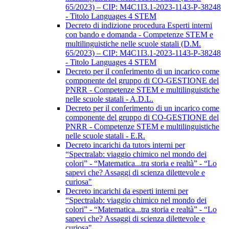
65/2023) – CIP: M4C1I3.1-2023-1143-P-38248
- Titolo Languages 4 STEM
Decreto di indizione procedura Esperti interni
con bando e domanda - Competenze STEM e
multilinguistiche nelle scuole statali (D.M.
65/2023) – CIP: M4C1I3.1-2023-1143-P-38248
- Titolo Languages 4 STEM
Decreto per il conferimento di un incarico come
componente del gruppo di CO-GESTIONE del
PNRR - Competenze STEM e multilinguistiche
nelle scuole statali - A.D.L.
Decreto per il conferimento di un incarico come
componente del gruppo di CO-GESTIONE del
PNRR - Competenze STEM e multilinguistiche
nelle scuole statali - E.R.
Decreto incarichi da tutors interni per
“Spectralab: viaggio chimico nel mondo dei
colori” - “Matematica...tra storia e realtà” - “Lo
sapevi che? Assaggi di scienza dilettevole e
curiosa"
Decreto incarichi da esperti interni per
“Spectralab: viaggio chimico nel mondo dei
colori” - “Matematica...tra storia e realtà” - “Lo
sapevi che? Assaggi di scienza dilettevole e
curiosa"