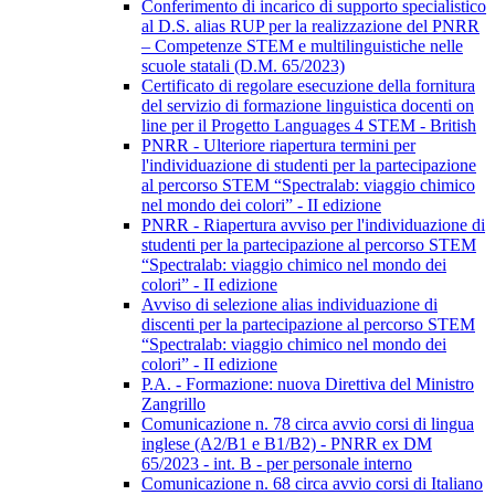
Conferimento di incarico di supporto specialistico
al D.S. alias RUP per la realizzazione del PNRR
– Competenze STEM e multilinguistiche nelle
scuole statali (D.M. 65/2023)
Certificato di regolare esecuzione della fornitura
del servizio di formazione linguistica docenti on
line per il Progetto Languages 4 STEM - British
PNRR - Ulteriore riapertura termini per
l'individuazione di studenti per la partecipazione
al percorso STEM “Spectralab: viaggio chimico
nel mondo dei colori” - II edizione
PNRR - Riapertura avviso per l'individuazione di
studenti per la partecipazione al percorso STEM
“Spectralab: viaggio chimico nel mondo dei
colori” - II edizione
Avviso di selezione alias individuazione di
discenti per la partecipazione al percorso STEM
“Spectralab: viaggio chimico nel mondo dei
colori” - II edizione
P.A. - Formazione: nuova Direttiva del Ministro
Zangrillo
Comunicazione n. 78 circa avvio corsi di lingua
inglese (A2/B1 e B1/B2) - PNRR ex DM
65/2023 - int. B - per personale interno
Comunicazione n. 68 circa avvio corsi di Italiano