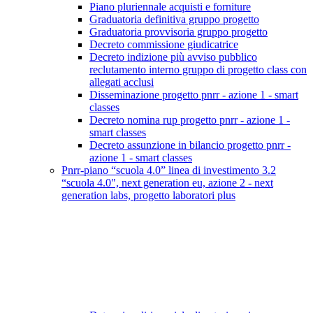
Piano pluriennale acquisti e forniture
Graduatoria definitiva gruppo progetto
Graduatoria provvisoria gruppo progetto
Decreto commissione giudicatrice
Decreto indizione più avviso pubblico
reclutamento interno gruppo di progetto class con
allegati acclusi
Disseminazione progetto pnrr - azione 1 - smart
classes
Decreto nomina rup progetto pnrr - azione 1 -
smart classes
Decreto assunzione in bilancio progetto pnrr -
azione 1 - smart classes
Pnrr-piano “scuola 4.0” linea di investimento 3.2
“scuola 4.0", next generation eu, azione 2 - next
generation labs, progetto laboratori plus