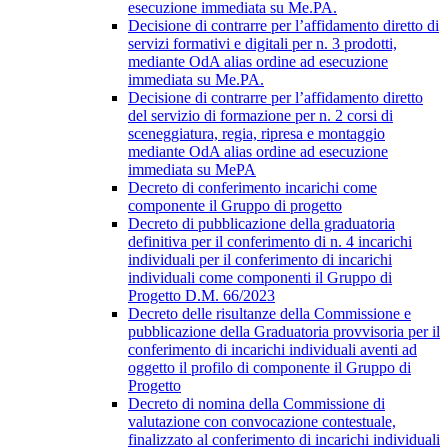
esecuzione immediata su Me.PA.
Decisione di contrarre per l’affidamento diretto di
servizi formativi e digitali per n. 3 prodotti,
mediante OdA alias ordine ad esecuzione
immediata su Me.PA.
Decisione di contrarre per l’affidamento diretto
del servizio di formazione per n. 2 corsi di
sceneggiatura, regia, ripresa e montaggio
mediante OdA alias ordine ad esecuzione
immediata su MePA
Decreto di conferimento incarichi come
componente il Gruppo di progetto
Decreto di pubblicazione della graduatoria
definitiva per il conferimento di n. 4 incarichi
individuali per il conferimento di incarichi
individuali come componenti il Gruppo di
Progetto D.M. 66/2023
Decreto delle risultanze della Commissione e
pubblicazione della Graduatoria provvisoria per il
conferimento di incarichi individuali aventi ad
oggetto il profilo di componente il Gruppo di
Progetto
Decreto di nomina della Commissione di
valutazione con convocazione contestuale,
finalizzato al conferimento di incarichi individuali