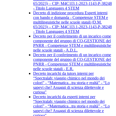
65/2023) – CIP: M4C1I3.1-2023-1143-P-38248
- Titolo Languages 4 STEM
Decreto di indizione procedura Esperti interni
con bando e domanda - Competenze STEM e
multilinguistiche nelle scuole statali (D.M.
65/2023) – CIP: M4C1I3.1-2023-1143-P-38248
- Titolo Languages 4 STEM
Decreto per il conferimento di un incarico come
componente del gruppo di CO-GESTIONE del
PNRR - Competenze STEM e multilinguistiche
nelle scuole statali - A.D.L.
Decreto per il conferimento di un incarico come
componente del gruppo di CO-GESTIONE del
PNRR - Competenze STEM e multilinguistiche
nelle scuole statali - E.R.
Decreto incarichi da tutors interni per
“Spectralab: viaggio chimico nel mondo dei
colori” - “Matematica...tra storia e realtà” - “Lo
sapevi che? Assaggi di scienza dilettevole e
curiosa"
Decreto incarichi da esperti interni per
“Spectralab: viaggio chimico nel mondo dei
colori” - “Matematica...tra storia e realtà” - “Lo
sapevi che? Assaggi di scienza dilettevole e
curiosa"