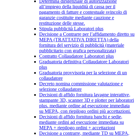
Determina dirigenziale di autorizzazione
all’impiego della liquidità di cassa per il
pagamento di fatture e contestuale svincolo di
garanzie costituite mediante cauzione e
restituzione delle stesse.
Stipula pubblicità Laboratori plus
Decisione a Contrarre per l’affidamento diretto su
MEPA (TRATTATIVA DIRETTA) della
fornitura del servizio di pubblicità (materiale
pubblicitario con grafica personalizzata)
Contratto Collaudatore Laboratori plus
Graduatoria definitiva Collaudatore Laboratori
plus
Graduatoria provvisoria per la selezione di un
collaudatore
Decreto nomina commissione valutazione e
selezione collaudatore
Decisioni di affido fornitura lavagne interattive,
stampante 3D, scanner 3D e plotter per laboratori
plus. mediante ordine ad esecuzione immediata
su MEPA, con riepilogo ordini più accettazioni.
Decisioni di affido fornitura banchi e sedie,
mediante ordini ad esecuzione immediata su
MEPA + riepilogo ordini + accettazioni
Decisione a contrarre, mediante TD su MEPA,