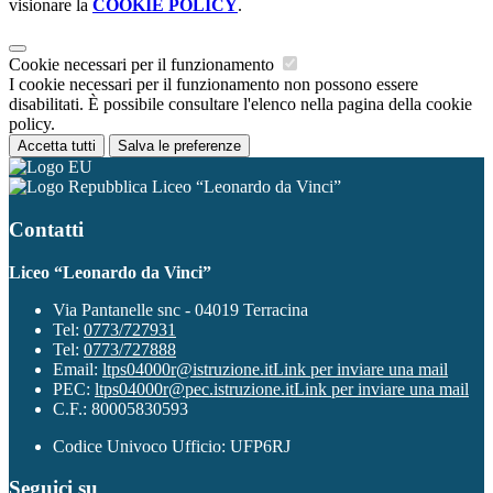
visionare la
COOKIE POLICY
.
Cookie necessari per il funzionamento
I cookie necessari per il funzionamento non possono essere
disabilitati. È possibile consultare l'elenco nella pagina della cookie
policy.
Accetta tutti
Salva le preferenze
Liceo “Leonardo da Vinci”
Contatti
Liceo “Leonardo da Vinci”
Via Pantanelle snc - 04019 Terracina
Tel:
0773/727931
Tel:
0773/727888
Email:
ltps04000r@istruzione.it
Link per inviare una mail
PEC:
ltps04000r@pec.istruzione.it
Link per inviare una mail
C.F.: 80005830593
Codice Univoco Ufficio: UFP6RJ
Seguici su