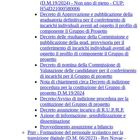
(D.M.19/2024) - Non uno di meno - CUP:
H54D21000580006
Decreto di Approvazione e pubblicazione della
graduatoria definitiva per il conferimento di
incarichi individuali aventi ad oggetto il profilo di
componente il Gruppo di Progetto
Decreto delle risultanze della Commissione e
pubblicazione della grad. provvisoria per il
conferimento di incarichi individuali aventi ad
oggetto il profilo di componente il Gruppo di
progetto
Decreto di nomina della Commissione di
Valutazione delle candidature per il conferimento
di incarichi per il Gruppo di progetto
Nota di chiarimenti circa Decreto di indizione
procedura per la costituzione del Gruppo di
progetto D.M.19/2024
Decreto/Avviso di indizione procedura per la
costituzione del Gruppo di progetto
Decreto assunzione incarico di R.U.P./R.P.
Azione di informazione, sensibilizzazione e
disseminazione
Provvedimento assunzione a bilancio
Pnrr - Formazione del personale scolastico per la
transizione digitale (D.M. 66/2023) - Res Novae -