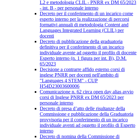
L2 e metodologia CLIL - PNRR ex DM 65/2023
- int. B - per personale interno
Decreto per il conferimento di un incarico come
esperto interno per la realizzazione di percorsi
formativi annuali di metodologia Content and
Languages Integrated Learning (CLIL) per
docenti
Decreto di pubblicazione della graduatoria
definitiva per il conferimento di un incarico
individuale avente ad oggetto il profilo di docente
Esperto interno (n. 1 figura per int. B), D.M.
65/2023
Decisione a contrarre affido esterno corsi di
inglese PNRR per docenti nell'ambito di
"Languages 4 STEM" - CUP
H54D23003600006
Comunicazione n. 62 circa open day alias avvio
corsi di Inglese PNRR ex DM 65/2023 per
personale interno
Decreto di presa d’atto delle risultanze della
Commissione e pubblicazione della Graduatoria
provvisoria per il conferimento di un incarico
individuale aventi ad oggetto il profilo di Esperto
interno
Decreto di nomina della Commissione di