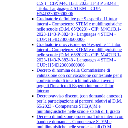
C.S.) - CIP: M4C1I3.1-2023-1143-P-38248 –
Titolo: Languages 4 STEM – CUP:
H54D23003600006
Graduatorie definitive per 9 esperti e 11 tutor
interni - Competenze STEM e multilinguistiche
nelle scuole (D.M. 65/2023) - CIP: M4C1I3.1-
2023-1143-P-38248 - Languages 4 STEM -
CUP: H54D23003600006
Graduatorie provvisorie per 9 esperti e 11 tutor
interni - Competenze STEM e multilinguistiche
nelle scuole (D.M. 65/2023) - CIP: M4C1I3.1-
2023-1143-P-38248 - Languages 4 STEM -
CUP: H54D23003600006
Decreto di nomina della Commissione di
valutazione con convocazione contestuale per il
conferimento di incarichi individuali aventi
oggetti l'incarico di Esperto interno e Tutor
interno
Decreto/avviso discenti (con domanda annessa)
per la partecipazione ai percorsi relativi al D.M.
65/2023 - Competenze STE(A)M e
multilinguistiche nelle scuole statali di II grado
Decreto di indizione procedura Tutor interni con
bando e domanda - Competenze STEM e
multilinguistiche nelle scuole statali (D.M.