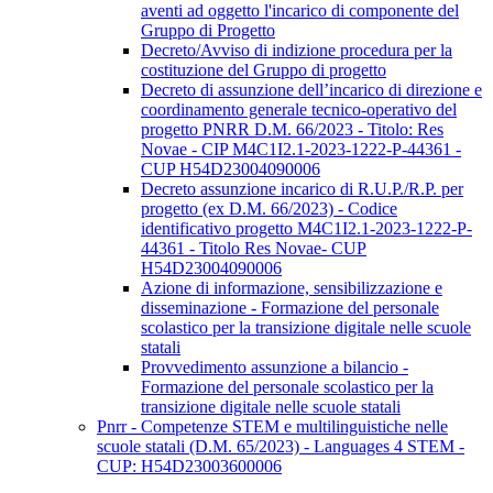
aventi ad oggetto l'incarico di componente del
Gruppo di Progetto
Decreto/Avviso di indizione procedura per la
costituzione del Gruppo di progetto
Decreto di assunzione dell’incarico di direzione e
coordinamento generale tecnico-operativo del
progetto PNRR D.M. 66/2023 - Titolo: Res
Novae - CIP M4C1I2.1-2023-1222-P-44361 -
CUP H54D23004090006
Decreto assunzione incarico di R.U.P./R.P. per
progetto (ex D.M. 66/2023) - Codice
identificativo progetto M4C1I2.1-2023-1222-P-
44361 - Titolo Res Novae- CUP
H54D23004090006
Azione di informazione, sensibilizzazione e
disseminazione - Formazione del personale
scolastico per la transizione digitale nelle scuole
statali
Provvedimento assunzione a bilancio -
Formazione del personale scolastico per la
transizione digitale nelle scuole statali
Pnrr - Competenze STEM e multilinguistiche nelle
scuole statali (D.M. 65/2023) - Languages 4 STEM -
CUP: H54D23003600006