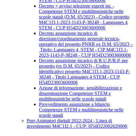
STEM - CUP H54D23003600006
Decreto + avviso selezione esperti int. -
Competenze STEM e multilinguistiche nelle
scuole statali (D.M. 65/2023) - Codice progetto
M4C1I3.1-2023-1143-P-38248 - Languages 4
STEM - CUP H54D23003600006
Decreto assunzione incarico di
direzione/coordinamento generale tecnico-
operativo del progetto PNRR ex D.M. 65/2023 –
Titolo: Languages 4 STEM - CIP M4C1I3.1-
2023-1143-P-38248 - CUP H54D23003600006
Decreto assunzione incarico di R.U.P./R.P. per
progetto (ex D.M. 65/2023) - Codice
identificativo progetto M4C1I3.1-2023-1143-P-
38248 - Titolo Languages 4 STEM - CUP
H54D23003600006
Azione di informazione, sensibilizzazione e
disseminazione Competenze STEM e
multilinguistiche nelle scuole statali
Provvedimento assunzione a bilancio
Competenze STEM e multilinguistiche nelle
scuole statali
Pnrr-Animatori digitali 2022-2024 - Linea di
investimento M4C1I2.1 - CUP: H54D22002620006