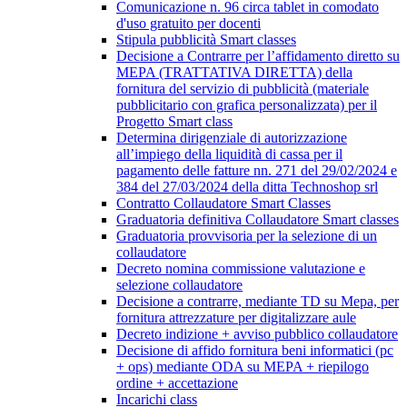
Comunicazione n. 96 circa tablet in comodato
d'uso gratuito per docenti
Stipula pubblicità Smart classes
Decisione a Contrarre per l’affidamento diretto su
MEPA (TRATTATIVA DIRETTA) della
fornitura del servizio di pubblicità (materiale
pubblicitario con grafica personalizzata) per il
Progetto Smart class
Determina dirigenziale di autorizzazione
all’impiego della liquidità di cassa per il
pagamento delle fatture nn. 271 del 29/02/2024 e
384 del 27/03/2024 della ditta Technoshop srl
Contratto Collaudatore Smart Classes
Graduatoria definitiva Collaudatore Smart classes
Graduatoria provvisoria per la selezione di un
collaudatore
Decreto nomina commissione valutazione e
selezione collaudatore
Decisione a contrarre, mediante TD su Mepa, per
fornitura attrezzature per digitalizzare aule
Decreto indizione + avviso pubblico collaudatore
Decisione di affido fornitura beni informatici (pc
+ ops) mediante ODA su MEPA + riepilogo
ordine + accettazione
Incarichi class