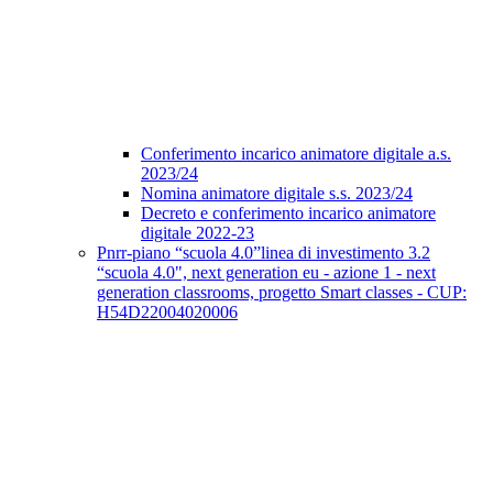
Conferimento incarico animatore digitale a.s.
2023/24
Nomina animatore digitale s.s. 2023/24
Decreto e conferimento incarico animatore
digitale 2022-23
Pnrr-piano “scuola 4.0”linea di investimento 3.2
“scuola 4.0", next generation eu - azione 1 - next
generation classrooms, progetto Smart classes - CUP:
H54D22004020006