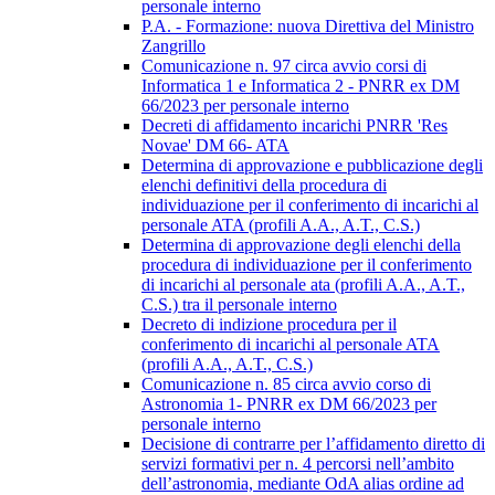
personale interno
P.A. - Formazione: nuova Direttiva del Ministro
Zangrillo
Comunicazione n. 97 circa avvio corsi di
Informatica 1 e Informatica 2 - PNRR ex DM
66/2023 per personale interno
Decreti di affidamento incarichi PNRR 'Res
Novae' DM 66- ATA
Determina di approvazione e pubblicazione degli
elenchi definitivi della procedura di
individuazione per il conferimento di incarichi al
personale ATA (profili A.A., A.T., C.S.)
Determina di approvazione degli elenchi della
procedura di individuazione per il conferimento
di incarichi al personale ata (profili A.A., A.T.,
C.S.) tra il personale interno
Decreto di indizione procedura per il
conferimento di incarichi al personale ATA
(profili A.A., A.T., C.S.)
Comunicazione n. 85 circa avvio corso di
Astronomia 1- PNRR ex DM 66/2023 per
personale interno
Decisione di contrarre per l’affidamento diretto di
servizi formativi per n. 4 percorsi nell’ambito
dell’astronomia, mediante OdA alias ordine ad