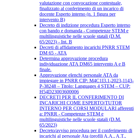
valutazione con convocazione contestuale,
finalizzato al conferimento di un incarico di
docente Esperto interno (n. 1 figura per
intervento B)
Decreto di indizione procedura Esperto interno
con bando e domanda - Competenze STEM e
multilinguistiche nelle scuole statali (D.M.
65/2023) - Int. B
Decreti di affidamento incarichi PNRR STEM
DM 65 - ATA
Determina approvazione procedura
individuazione ATA DM65 intervento A e B
finale.
Approvazione elenchi personale ATA da
impiegare in PNRR CIP: M4C1I3.1-2023-1143-
P-38248 – Titolo: Languages 4 STEM – CUP:
H54D23003600006
DECRETI PER IL CONFERIMENTO DI
INCARICHI COME ESPERTO/TUTOR
INTERNO PER CORSI MODULARI afferenti
a: PNRR - Competenze STEM e
multilinguistiche nelle scuole statali (D.M.
65/2023)
Decreto/avviso procedura per il conferimento di
incarichi al personale Ata (profili A.A., A.T.,