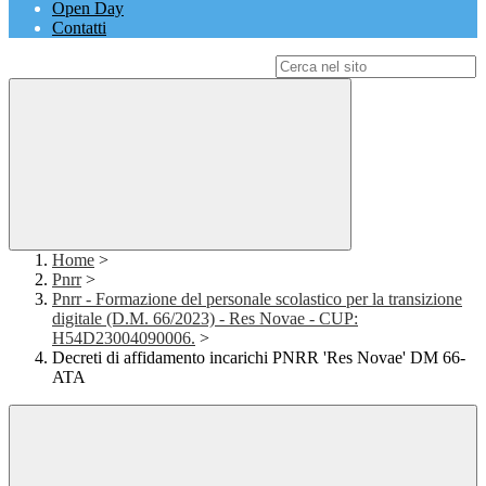
Open Day
Contatti
Campo di ricerca per le pagine del sito
Home
>
Pnrr
>
Pnrr - Formazione del personale scolastico per la transizione
digitale (D.M. 66/2023) - Res Novae - CUP:
H54D23004090006.
>
Decreti di affidamento incarichi PNRR 'Res Novae' DM 66-
ATA