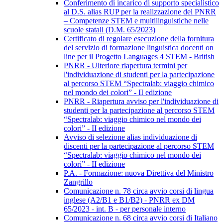
Conferimento di incarico di supporto specialistico
al D.S. alias RUP per la realizzazione del PNRR
– Competenze STEM e multilinguistiche nelle
scuole statali (D.M. 65/2023)
Certificato di regolare esecuzione della fornitura
del servizio di formazione linguistica docenti on
line per il Progetto Languages 4 STEM - British
PNRR - Ulteriore riapertura termini per
l'individuazione di studenti per la partecipazione
al percorso STEM “Spectralab: viaggio chimico
nel mondo dei colori” - II edizione
PNRR - Riapertura avviso per l'individuazione di
studenti per la partecipazione al percorso STEM
“Spectralab: viaggio chimico nel mondo dei
colori” - II edizione
Avviso di selezione alias individuazione di
discenti per la partecipazione al percorso STEM
“Spectralab: viaggio chimico nel mondo dei
colori” - II edizione
P.A. - Formazione: nuova Direttiva del Ministro
Zangrillo
Comunicazione n. 78 circa avvio corsi di lingua
inglese (A2/B1 e B1/B2) - PNRR ex DM
65/2023 - int. B - per personale interno
Comunicazione n. 68 circa avvio corsi di Italiano