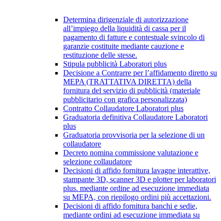
Determina dirigenziale di autorizzazione
all’impiego della liquidità di cassa per il
pagamento di fatture e contestuale svincolo di
garanzie costituite mediante cauzione e
restituzione delle stesse.
Stipula pubblicità Laboratori plus
Decisione a Contrarre per l’affidamento diretto su
MEPA (TRATTATIVA DIRETTA) della
fornitura del servizio di pubblicità (materiale
pubblicitario con grafica personalizzata)
Contratto Collaudatore Laboratori plus
Graduatoria definitiva Collaudatore Laboratori
plus
Graduatoria provvisoria per la selezione di un
collaudatore
Decreto nomina commissione valutazione e
selezione collaudatore
Decisioni di affido fornitura lavagne interattive,
stampante 3D, scanner 3D e plotter per laboratori
plus. mediante ordine ad esecuzione immediata
su MEPA, con riepilogo ordini più accettazioni.
Decisioni di affido fornitura banchi e sedie,
mediante ordini ad esecuzione immediata su