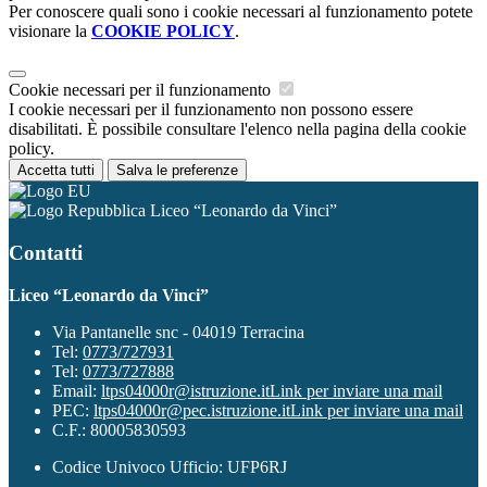
Per conoscere quali sono i cookie necessari al funzionamento potete
visionare la
COOKIE POLICY
.
Cookie necessari per il funzionamento
I cookie necessari per il funzionamento non possono essere
disabilitati. È possibile consultare l'elenco nella pagina della cookie
policy.
Accetta tutti
Salva le preferenze
Liceo “Leonardo da Vinci”
Contatti
Liceo “Leonardo da Vinci”
Via Pantanelle snc - 04019 Terracina
Tel:
0773/727931
Tel:
0773/727888
Email:
ltps04000r@istruzione.it
Link per inviare una mail
PEC:
ltps04000r@pec.istruzione.it
Link per inviare una mail
C.F.: 80005830593
Codice Univoco Ufficio: UFP6RJ