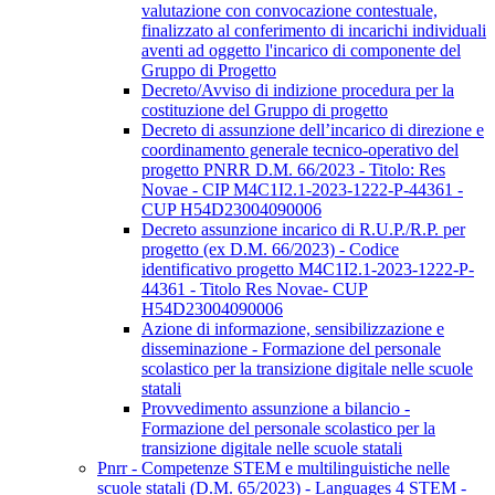
valutazione con convocazione contestuale,
finalizzato al conferimento di incarichi individuali
aventi ad oggetto l'incarico di componente del
Gruppo di Progetto
Decreto/Avviso di indizione procedura per la
costituzione del Gruppo di progetto
Decreto di assunzione dell’incarico di direzione e
coordinamento generale tecnico-operativo del
progetto PNRR D.M. 66/2023 - Titolo: Res
Novae - CIP M4C1I2.1-2023-1222-P-44361 -
CUP H54D23004090006
Decreto assunzione incarico di R.U.P./R.P. per
progetto (ex D.M. 66/2023) - Codice
identificativo progetto M4C1I2.1-2023-1222-P-
44361 - Titolo Res Novae- CUP
H54D23004090006
Azione di informazione, sensibilizzazione e
disseminazione - Formazione del personale
scolastico per la transizione digitale nelle scuole
statali
Provvedimento assunzione a bilancio -
Formazione del personale scolastico per la
transizione digitale nelle scuole statali
Pnrr - Competenze STEM e multilinguistiche nelle
scuole statali (D.M. 65/2023) - Languages 4 STEM -