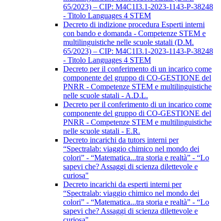
65/2023) – CIP: M4C1I3.1-2023-1143-P-38248
- Titolo Languages 4 STEM
Decreto di indizione procedura Esperti interni
con bando e domanda - Competenze STEM e
multilinguistiche nelle scuole statali (D.M.
65/2023) – CIP: M4C1I3.1-2023-1143-P-38248
- Titolo Languages 4 STEM
Decreto per il conferimento di un incarico come
componente del gruppo di CO-GESTIONE del
PNRR - Competenze STEM e multilinguistiche
nelle scuole statali - A.D.L.
Decreto per il conferimento di un incarico come
componente del gruppo di CO-GESTIONE del
PNRR - Competenze STEM e multilinguistiche
nelle scuole statali - E.R.
Decreto incarichi da tutors interni per
“Spectralab: viaggio chimico nel mondo dei
colori” - “Matematica...tra storia e realtà” - “Lo
sapevi che? Assaggi di scienza dilettevole e
curiosa"
Decreto incarichi da esperti interni per
“Spectralab: viaggio chimico nel mondo dei
colori” - “Matematica...tra storia e realtà” - “Lo
sapevi che? Assaggi di scienza dilettevole e
curiosa"