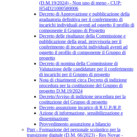
(D.M.19/2024) - Non uno di meno - CUP:
H54D21000580006
Decreto di Approvazione e pubblicazione della
graduatoria definitiva per il conferimento di
incarichi individuali aventi ad oggetto il profilo di
componente il Gruppo di Progetto
Decreto delle risultanze della Commissione e
pubblicazione della grad. provvisoria per il
conferimento di incarichi individuali aventi ad
oggetto il profilo di componente il Gruppo di
progetto
Decreto di nomina della Commissione di
Valutazione delle candidature per il conferimento
di incarichi per il Gruppo di progetto
Nota di chiarimenti circa Decreto di indizione
procedura per la costituzione del Gruppo di
progetto D.M.19/2024
Decreto/Avviso di indizione procedura per la
costituzione del Gruppo di progetto
Decreto assunzione incarico di R.U.P./R.P.
Azione di informazione, sensibilizzazione e
disseminazione
Provvedimento assunzione a bilancio
Pnrr - Formazione del personale scolastico per la
transizione digitale (D.M. 66/2023) - Res Novae -