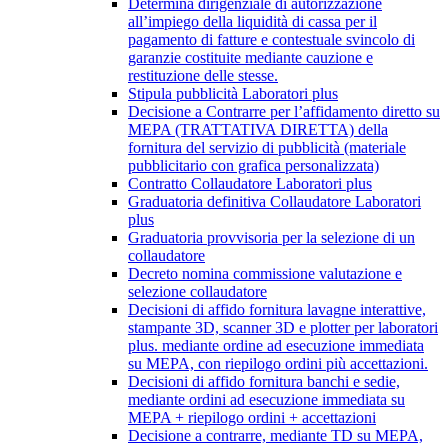
Determina dirigenziale di autorizzazione
all’impiego della liquidità di cassa per il
pagamento di fatture e contestuale svincolo di
garanzie costituite mediante cauzione e
restituzione delle stesse.
Stipula pubblicità Laboratori plus
Decisione a Contrarre per l’affidamento diretto su
MEPA (TRATTATIVA DIRETTA) della
fornitura del servizio di pubblicità (materiale
pubblicitario con grafica personalizzata)
Contratto Collaudatore Laboratori plus
Graduatoria definitiva Collaudatore Laboratori
plus
Graduatoria provvisoria per la selezione di un
collaudatore
Decreto nomina commissione valutazione e
selezione collaudatore
Decisioni di affido fornitura lavagne interattive,
stampante 3D, scanner 3D e plotter per laboratori
plus. mediante ordine ad esecuzione immediata
su MEPA, con riepilogo ordini più accettazioni.
Decisioni di affido fornitura banchi e sedie,
mediante ordini ad esecuzione immediata su
MEPA + riepilogo ordini + accettazioni
Decisione a contrarre, mediante TD su MEPA,