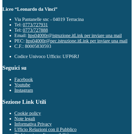
Liceo “Leonardo da Vinci”
Via Pantanelle snc - 04019 Terracina
Tel:
0773/727931
Tel:
0773/727888
Email:
ltps04000r@istruzione.it
Link per inviare una mail
PEC:
ltps04000r@pec.istruzione.it
Link per inviare una mail
C.F.: 80005830593
Codice Univoco Ufficio: UFP6RJ
Seguici su
Facebook
Youtube
Instagram
Sezione Link Utili
Cookie policy
Note legali
Informativa Privacy
Ufficio Relazioni con il Pubblico