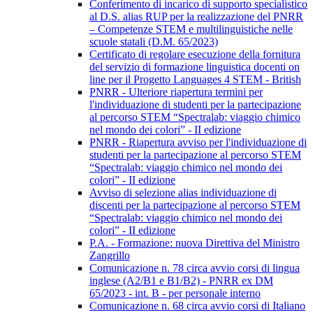
Conferimento di incarico di supporto specialistico
al D.S. alias RUP per la realizzazione del PNRR
– Competenze STEM e multilinguistiche nelle
scuole statali (D.M. 65/2023)
Certificato di regolare esecuzione della fornitura
del servizio di formazione linguistica docenti on
line per il Progetto Languages 4 STEM - British
PNRR - Ulteriore riapertura termini per
l'individuazione di studenti per la partecipazione
al percorso STEM “Spectralab: viaggio chimico
nel mondo dei colori” - II edizione
PNRR - Riapertura avviso per l'individuazione di
studenti per la partecipazione al percorso STEM
“Spectralab: viaggio chimico nel mondo dei
colori” - II edizione
Avviso di selezione alias individuazione di
discenti per la partecipazione al percorso STEM
“Spectralab: viaggio chimico nel mondo dei
colori” - II edizione
P.A. - Formazione: nuova Direttiva del Ministro
Zangrillo
Comunicazione n. 78 circa avvio corsi di lingua
inglese (A2/B1 e B1/B2) - PNRR ex DM
65/2023 - int. B - per personale interno
Comunicazione n. 68 circa avvio corsi di Italiano