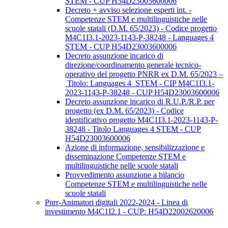
STEM - CUP H54D23003600006
Decreto + avviso selezione esperti int. -
Competenze STEM e multilinguistiche nelle
scuole statali (D.M. 65/2023) - Codice progetto
M4C1I3.1-2023-1143-P-38248 - Languages 4
STEM - CUP H54D23003600006
Decreto assunzione incarico di
direzione/coordinamento generale tecnico-
operativo del progetto PNRR ex D.M. 65/2023 –
Titolo: Languages 4 STEM - CIP M4C1I3.1-
2023-1143-P-38248 - CUP H54D23003600006
Decreto assunzione incarico di R.U.P./R.P. per
progetto (ex D.M. 65/2023) - Codice
identificativo progetto M4C1I3.1-2023-1143-P-
38248 - Titolo Languages 4 STEM - CUP
H54D23003600006
Azione di informazione, sensibilizzazione e
disseminazione Competenze STEM e
multilinguistiche nelle scuole statali
Provvedimento assunzione a bilancio
Competenze STEM e multilinguistiche nelle
scuole statali
Pnrr-Animatori digitali 2022-2024 - Linea di
investimento M4C1I2.1 - CUP: H54D22002620006