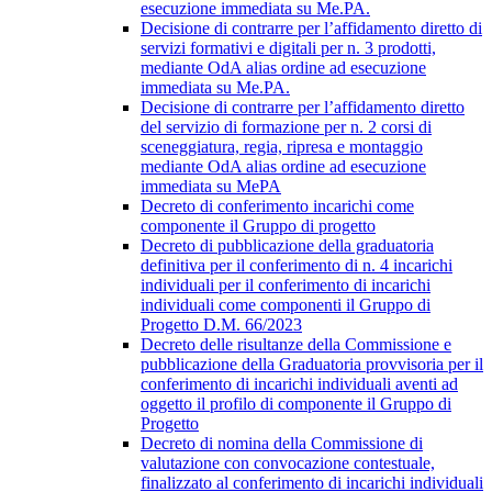
esecuzione immediata su Me.PA.
Decisione di contrarre per l’affidamento diretto di
servizi formativi e digitali per n. 3 prodotti,
mediante OdA alias ordine ad esecuzione
immediata su Me.PA.
Decisione di contrarre per l’affidamento diretto
del servizio di formazione per n. 2 corsi di
sceneggiatura, regia, ripresa e montaggio
mediante OdA alias ordine ad esecuzione
immediata su MePA
Decreto di conferimento incarichi come
componente il Gruppo di progetto
Decreto di pubblicazione della graduatoria
definitiva per il conferimento di n. 4 incarichi
individuali per il conferimento di incarichi
individuali come componenti il Gruppo di
Progetto D.M. 66/2023
Decreto delle risultanze della Commissione e
pubblicazione della Graduatoria provvisoria per il
conferimento di incarichi individuali aventi ad
oggetto il profilo di componente il Gruppo di
Progetto
Decreto di nomina della Commissione di
valutazione con convocazione contestuale,
finalizzato al conferimento di incarichi individuali