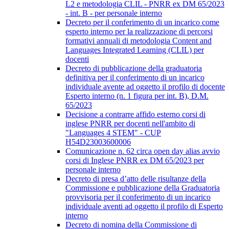
L2 e metodologia CLIL - PNRR ex DM 65/2023
- int. B - per personale interno
Decreto per il conferimento di un incarico come
esperto interno per la realizzazione di percorsi
formativi annuali di metodologia Content and
Languages Integrated Learning (CLIL) per
docenti
Decreto di pubblicazione della graduatoria
definitiva per il conferimento di un incarico
individuale avente ad oggetto il profilo di docente
Esperto interno (n. 1 figura per int. B), D.M.
65/2023
Decisione a contrarre affido esterno corsi di
inglese PNRR per docenti nell'ambito di
"Languages 4 STEM" - CUP
H54D23003600006
Comunicazione n. 62 circa open day alias avvio
corsi di Inglese PNRR ex DM 65/2023 per
personale interno
Decreto di presa d’atto delle risultanze della
Commissione e pubblicazione della Graduatoria
provvisoria per il conferimento di un incarico
individuale aventi ad oggetto il profilo di Esperto
interno
Decreto di nomina della Commissione di