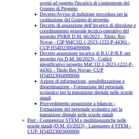
aventi ad oggetto l'incarico di componente del
Gruppo di Progetto
Decreto/Avviso di indizione procedura per la
costituzione del Gruppo di progetto
Decreto di assunzione dell’incarico di direzione e
coordinamento generale tecnico-operativo del
progetto PNRR D.M. 66/2023 - Titolo: Res
Novae - CIP M4C1I2.1-2023-1222-P-44361 -
CUP H54D23004090006
Decreto assunzione incarico di R.U.P./R.P. per
progetto (ex D.M. 66/2023) - Codice
identificativo progetto M4C1I2.1-2023-1222-P-
44361 - Titolo Res Novae- CUP
H54D23004090006
Azione di informazione, sensibilizzazione e
disseminazione - Formazione del personale
scolastico per la transizione digitale nelle scuole
statali
Provvedimento assunzione a bilancio -
Formazione del personale scolastico per la
transizione digitale nelle scuole statali
Pnrr - Competenze STEM e multilinguistiche nelle
scuole statali (D.M. 65/2023) - Languages 4 STEM -
CUP: H54D23003600006