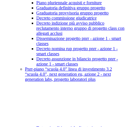
Piano pluriennale acquisti e forniture
Graduatoria definitiva gruppo progetto
Graduatoria provvisoria gruppo progetto
Decreto commissione giudicatrice
Decreto indizione più avviso pubblico
reclutamento interno gruppo di progetto class con
allegati acclusi
Disseminazione progetto pnrr - azione 1 - smart
classes
Decreto nomina rup progetto pnrr - azione 1 -
smart classes
Decreto assunzione in bilancio progetto pnrr -
azione 1 - smart classes
Pnrr-piano “scuola 4.0” linea di investimento 3.2
“scuola 4.0", next generation eu, azione 2 - next
generation labs, progetto laboratori plus