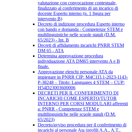
valutazione con convocazione contestuale,
finalizzato al conferimento di un incarico di
docente Esperto interno (n. 1 figura per
intervento B)
Decreto di indizione procedura Esperto interno
con bando e domanda - Competenze STEM e
multilinguistiche nelle scuole statali (D.M.
65/2023) - Int. B
Decreti di affidamento incarichi PNRR STEM
DM 65 - ATA
Determina approvazione procedura
individuazione ATA DM65 intervento A e B
finale.
Approvazione elenchi personale ATA da
impiegare in PNRR CIP: M4C1I3.1-2023-1143-
P-38248 – Titolo: Languages 4 STEM – CUP:
H54D23003600006
DECRETI PER IL CONFERIMENTO DI
INCARICHI COME ESPERTO/TUTOR
INTERNO PER CORSI MODULARI afferenti
a: PNRR - Competenze STEM e
multilinguistiche nelle scuole statali (D.M.
65/2023)
Decreto/avviso procedura per il conferimento di
incarichi al personale Ata (profili A.A., A.T.,