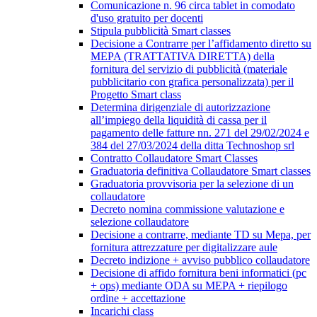
Comunicazione n. 96 circa tablet in comodato
d'uso gratuito per docenti
Stipula pubblicità Smart classes
Decisione a Contrarre per l’affidamento diretto su
MEPA (TRATTATIVA DIRETTA) della
fornitura del servizio di pubblicità (materiale
pubblicitario con grafica personalizzata) per il
Progetto Smart class
Determina dirigenziale di autorizzazione
all’impiego della liquidità di cassa per il
pagamento delle fatture nn. 271 del 29/02/2024 e
384 del 27/03/2024 della ditta Technoshop srl
Contratto Collaudatore Smart Classes
Graduatoria definitiva Collaudatore Smart classes
Graduatoria provvisoria per la selezione di un
collaudatore
Decreto nomina commissione valutazione e
selezione collaudatore
Decisione a contrarre, mediante TD su Mepa, per
fornitura attrezzature per digitalizzare aule
Decreto indizione + avviso pubblico collaudatore
Decisione di affido fornitura beni informatici (pc
+ ops) mediante ODA su MEPA + riepilogo
ordine + accettazione
Incarichi class