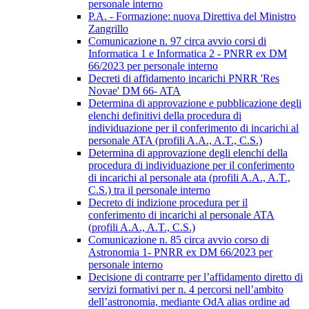
personale interno
P.A. - Formazione: nuova Direttiva del Ministro
Zangrillo
Comunicazione n. 97 circa avvio corsi di
Informatica 1 e Informatica 2 - PNRR ex DM
66/2023 per personale interno
Decreti di affidamento incarichi PNRR 'Res
Novae' DM 66- ATA
Determina di approvazione e pubblicazione degli
elenchi definitivi della procedura di
individuazione per il conferimento di incarichi al
personale ATA (profili A.A., A.T., C.S.)
Determina di approvazione degli elenchi della
procedura di individuazione per il conferimento
di incarichi al personale ata (profili A.A., A.T.,
C.S.) tra il personale interno
Decreto di indizione procedura per il
conferimento di incarichi al personale ATA
(profili A.A., A.T., C.S.)
Comunicazione n. 85 circa avvio corso di
Astronomia 1- PNRR ex DM 66/2023 per
personale interno
Decisione di contrarre per l’affidamento diretto di
servizi formativi per n. 4 percorsi nell’ambito
dell’astronomia, mediante OdA alias ordine ad