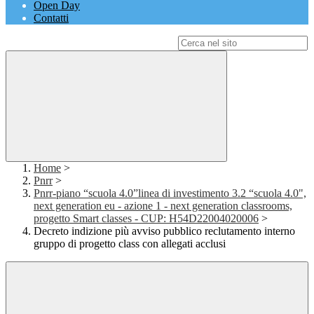
Open Day
Contatti
Campo di ricerca per le pagine del sito
Home
>
Pnrr
>
Pnrr-piano “scuola 4.0”linea di investimento 3.2 “scuola 4.0",
next generation eu - azione 1 - next generation classrooms,
progetto Smart classes - CUP: H54D22004020006
>
Decreto indizione più avviso pubblico reclutamento interno
gruppo di progetto class con allegati acclusi