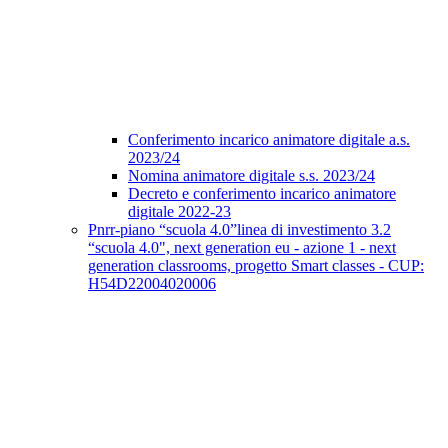
Conferimento incarico animatore digitale a.s.
2023/24
Nomina animatore digitale s.s. 2023/24
Decreto e conferimento incarico animatore
digitale 2022-23
Pnrr-piano “scuola 4.0”linea di investimento 3.2
“scuola 4.0", next generation eu - azione 1 - next
generation classrooms, progetto Smart classes - CUP:
H54D22004020006