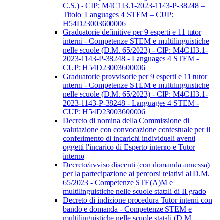
C.S.) - CIP: M4C1I3.1-2023-1143-P-38248 –
Titolo: Languages 4 STEM – CUP:
H54D23003600006
Graduatorie definitive per 9 esperti e 11 tutor
interni - Competenze STEM e multilinguistiche
nelle scuole (D.M. 65/2023) - CIP: M4C1I3.1-
2023-1143-P-38248 - Languages 4 STEM -
CUP: H54D23003600006
Graduatorie provvisorie per 9 esperti e 11 tutor
interni - Competenze STEM e multilinguistiche
nelle scuole (D.M. 65/2023) - CIP: M4C1I3.1-
2023-1143-P-38248 - Languages 4 STEM -
CUP: H54D23003600006
Decreto di nomina della Commissione di
valutazione con convocazione contestuale per il
conferimento di incarichi individuali aventi
oggetti l'incarico di Esperto interno e Tutor
interno
Decreto/avviso discenti (con domanda annessa)
per la partecipazione ai percorsi relativi al D.M.
65/2023 - Competenze STE(A)M e
multilinguistiche nelle scuole statali di II grado
Decreto di indizione procedura Tutor interni con
bando e domanda - Competenze STEM e
multilinguistiche nelle scuole statali (D.M.