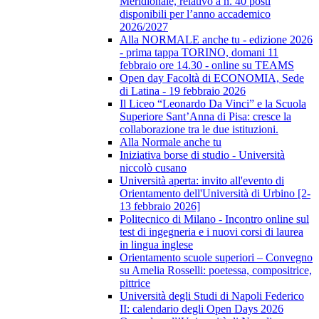
Meridionale, relativo a n. 40 posti
disponibili per l’anno accademico
2026/2027
Alla NORMALE anche tu - edizione 2026
- prima tappa TORINO, domani 11
febbraio ore 14.30 - online su TEAMS
Open day Facoltà di ECONOMIA, Sede
di Latina - 19 febbraio 2026
Il Liceo “Leonardo Da Vinci” e la Scuola
Superiore Sant’Anna di Pisa: cresce la
collaborazione tra le due istituzioni.
Alla Normale anche tu
Iniziativa borse di studio - Università
niccolò cusano
Università aperta: invito all'evento di
Orientamento dell'Università di Urbino [2-
13 febbraio 2026]
Politecnico di Milano - Incontro online sul
test di ingegneria e i nuovi corsi di laurea
in lingua inglese
Orientamento scuole superiori – Convegno
su Amelia Rosselli: poetessa, compositrice,
pittrice
Università degli Studi di Napoli Federico
II: calendario degli Open Days 2026