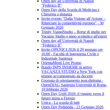
Open day all’Università di Napoli
“Federico II”
Open Day della Scuola di Medicina e
Chirurgia a distanza
Invito evento “Dalla Visione all’Azione –
Rilanciare la competitività europea” - 30
Gennaio 2026
Trinity ViaggiStudio – Borse di studio per
Vacanze Studio e anno scolastico all'estero
Open day all’Università di Napoli
“Federico II”
Invito OPENICI 2026 il 29 gennaio ore
16:00 - Facoltà di Ingegneria Civile e
Industriale Sapienza
OrientaMenti Live Promo
Bando INPS INSIEME in arrivo
VACANZA STUDIO a New York con
gruppo accompagnato da docenti
Giornata di orientamento post-diploma -
OpenDIAG Sapienza Università di Roma,
19 febbraio 2026
Open Day Unifi 2026: il viaggio verso il
futuro inizia a Firenze
Unica - La scuola di tutti
Open Day Polimoda - 23 Gennaio 2026