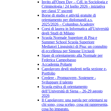
Invito all'Open Day – CdL in Sociologia e
Criminologia | 24 luglio 2026 - iniziativa
per classi 5° uscenti
Borse di studio e attività gratuite di
orientamento per diplomandi a.s.
2025/2026 – Columbus Academy
Corsi di laurea in Informatica all'Università
degli Studi di Milano
Scuola Normale Superiore di Pisa e
Summer School Scuola Superiore
Mediatori Linguistici di Pisa: un connubio
di eccellenza per Simone Urciuoli
Stage di orientamento alla Normale per
Federica Campobasso
Accademia Poliarte
Capolavoro degli studenti nella sezione e-
Portfolio
Credere - Promuovere- Sostenere -
Sviluppare il talento
Scuola estiva di orientamento
dell’Università di Siena – 26-29 agosto
2026
Il Capolavoro: una parola per orientarsi su
chi sono, cosa scelgo, cosa mi rappresenta,
cosa ho imparato.