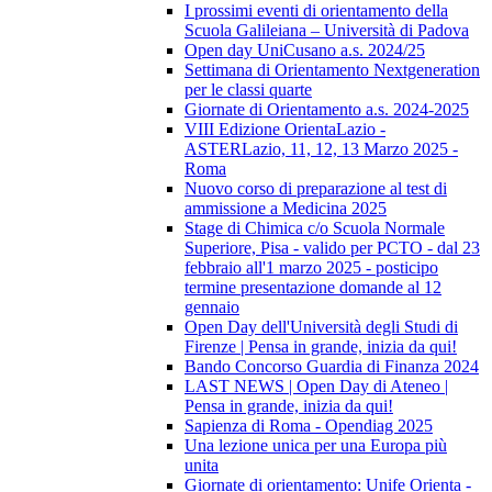
I prossimi eventi di orientamento della
Scuola Galileiana – Università di Padova
Open day UniCusano a.s. 2024/25
Settimana di Orientamento Nextgeneration
per le classi quarte
Giornate di Orientamento a.s. 2024-2025
VIII Edizione OrientaLazio -
ASTERLazio, 11, 12, 13 Marzo 2025 -
Roma
Nuovo corso di preparazione al test di
ammissione a Medicina 2025
Stage di Chimica c/o Scuola Normale
Superiore, Pisa - valido per PCTO - dal 23
febbraio all'1 marzo 2025 - posticipo
termine presentazione domande al 12
gennaio
Open Day dell'Università degli Studi di
Firenze | Pensa in grande, inizia da qui!
Bando Concorso Guardia di Finanza 2024
LAST NEWS | Open Day di Ateneo |
Pensa in grande, inizia da qui!
Sapienza di Roma - Opendiag 2025
Una lezione unica per una Europa più
unita
Giornate di orientamento: Unife Orienta -