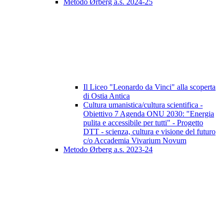
Metodo Ørberg a.s. 2024-25
Il Liceo "Leonardo da Vinci" alla scoperta
di Ostia Antica
Cultura umanistica/cultura scientifica -
Obiettivo 7 Agenda ONU 2030: "Energia
pulita e accessibile per tutti" - Progetto
DTT - scienza, cultura e visione del futuro
c/o Accademia Vivarium Novum
Metodo Ørberg a.s. 2023-24