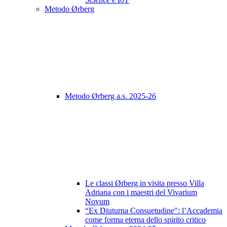
Metodo Ørberg
Metodo Ørberg a.s. 2025-26
Le classi Ørberg in visita presso Villa
Adriana con i maestri del Vivarium
Novum
“Ex Diuturna Consuetudine": l’Accademia
come forma eterna dello spirito critico