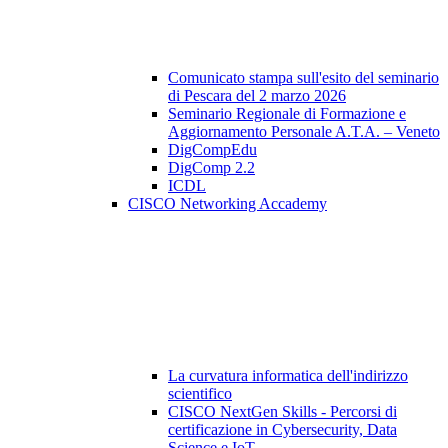
Comunicato stampa sull'esito del seminario
di Pescara del 2 marzo 2026
Seminario Regionale di Formazione e
Aggiornamento Personale A.T.A. – Veneto
DigCompEdu
DigComp 2.2
ICDL
CISCO Networking Accademy
La curvatura informatica dell'indirizzo
scientifico
CISCO NextGen Skills - Percorsi di
certificazione in Cybersecurity, Data
Science e IoT