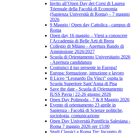
Invito all’Open Day dei Corsi di Laurea
Triennale della Facoltà di Economia
(Sapienza Università di Roma) – 7 maggio
2026
9 Maggio | Open day Cattolica - campus di
Roma
Open day 16 maggio – Vieni a conoscere
l’Accademia di Belle Arti di Brera
Collegio di Milano - Apertura Bando di
Ammissione 2026/2027
Scuola di Orientamento Universitario 2026
- Apertura candidatura
Costruisci il tuo presente in Europa!
Europa: formazione, istruzione e lavoro
Il Liceo “Leonardo Da Vinci” ospita la
Scuola Superiore Sant’Anna di Pisa
Save the date - Scuola di Orientamento
IUSS Pavia | 22-26 giugno 2026
Open Day Polimoda - 7 & 8 Maggio 2026
Evento di orientamento 23 aprile in
Sapienza - Facoltà di Scienze politiche,
sociologia, comunicazione
Open Day Università Pontificia Salesiana -
Roma 7 maggio 2026 ore 15:00
Studi Classici a Roma Tre: Incontro di