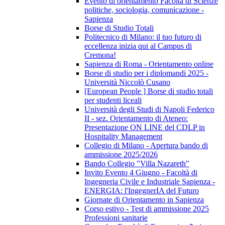
Evento di orientamento Facoltà di Scienze
politiche, sociologia, comunicazione -
Sapienza
Borse di Studio Totali
Politecnico di Milano: il tuo futuro di
eccellenza inizia qui al Campus di
Cremona!
Sapienza di Roma - Orientamento online
Borse di studio per i diplomandi 2025 -
Università Niccolò Cusano
[European People ] Borse di studio totali
per studenti liceali
Università degli Studi di Napoli Federico
II - sez. Orientamento di Ateneo:
Presentazione ON LINE del CDLP in
Hospitality Management
Collegio di Milano - Apertura bando di
ammissione 2025/2026
Bando Collegio "Villa Nazareth"
Invito Evento 4 Giugno - Facoltà di
Ingegneria Civile e Industriale Sapienza -
ENERGIA: l'IngegnerIA del Futuro
Giornate di Orientamento in Sapienza
Corso estivo - Test di ammissione 2025
Professioni sanitarie