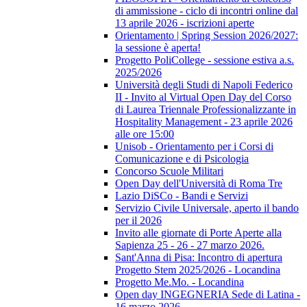
di ammissione - ciclo di incontri online dal
13 aprile 2026 - iscrizioni aperte
Orientamento | Spring Session 2026/2027:
la sessione è aperta!
Progetto PoliCollege - sessione estiva a.s.
2025/2026
Università degli Studi di Napoli Federico
II - Invito al Virtual Open Day del Corso
di Laurea Triennale Professionalizzante in
Hospitality Management - 23 aprile 2026
alle ore 15:00
Unisob - Orientamento per i Corsi di
Comunicazione e di Psicologia
Concorso Scuole Militari
Open Day dell'Università di Roma Tre
Lazio DiSCo - Bandi e Servizi
Servizio Civile Universale, aperto il bando
per il 2026
Invito alle giornate di Porte Aperte alla
Sapienza 25 - 26 - 27 marzo 2026.
Sant'Anna di Pisa: Incontro di apertura
Progetto Stem 2025/2026 - Locandina
Progetto Me.Mo. - Locandina
Open day INGEGNERIA Sede di Latina -
16 marzo 2026