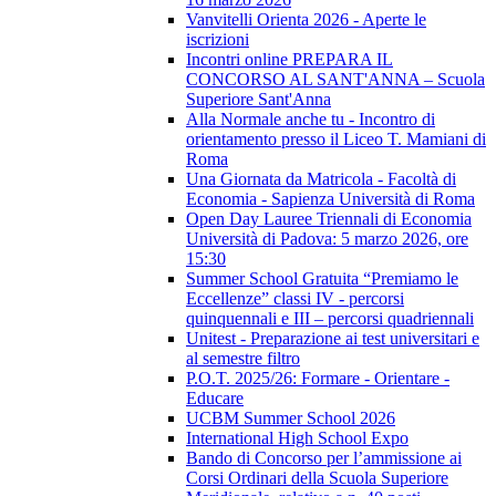
Vanvitelli Orienta 2026 - Aperte le
iscrizioni
Incontri online PREPARA IL
CONCORSO AL SANT'ANNA – Scuola
Superiore Sant'Anna
Alla Normale anche tu - Incontro di
orientamento presso il Liceo T. Mamiani di
Roma
Una Giornata da Matricola - Facoltà di
Economia - Sapienza Università di Roma
Open Day Lauree Triennali di Economia
Università di Padova: 5 marzo 2026, ore
15:30
Summer School Gratuita “Premiamo le
Eccellenze” classi IV - percorsi
quinquennali e III – percorsi quadriennali
Unitest - Preparazione ai test universitari e
al semestre filtro
P.O.T. 2025/26: Formare - Orientare -
Educare
UCBM Summer School 2026
International High School Expo
Bando di Concorso per l’ammissione ai
Corsi Ordinari della Scuola Superiore