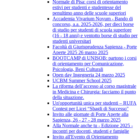
Normale di Pisa: corsi di orientamento
estivi per studenti e studentesse del
penultimo anno delle scuole superiori
Accademia Vivarium Novum - Bando di
concorso, a.a. 2025-2026, per dieci borse
di studio per studenti di scuola superiore
(16 - 18 anni) e ventotto borse di studio per
studenti universitari
Facoltà di Giurisprudenza Sapienza - Porte
Aperte 2025 26 marzo 2025
BOOTCAMP di UNISOB: partono i corsi
di orientamento per Comunicazione,
Psicologia, Beni Culturali
Open day Ingegneria 24 marzo 2025
UCBM Summer School 2025
La riforma dell’accesso al corso magistrale
in Medicina e Chirurgia: facciamo il punto
della situazione.
Un'opportunità unica per studenti – RUFA
Contest per Licei “Sbagli di Successo"
Invito alle giornate di Porte Aperte alla
Sapienza, 26 - 27 - 28 marzo 2025
Alla Normale anche tu - Edizione 2025 -
incontri per docenti, studenti e famiglie
Invito all'Evento di Orientamento