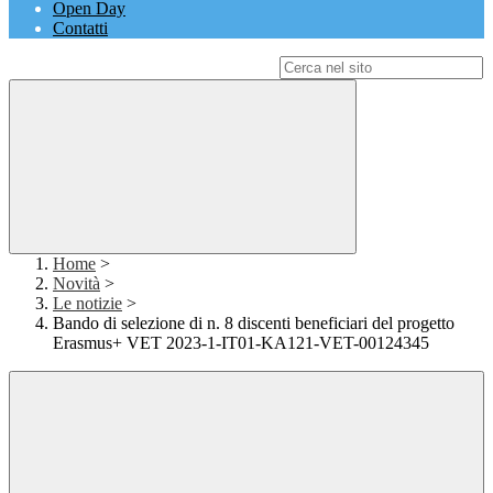
Open Day
Contatti
Campo di ricerca per le pagine del sito
Home
>
Novità
>
Le notizie
>
Bando di selezione di n. 8 discenti beneficiari del progetto
Erasmus+ VET 2023-1-IT01-KA121-VET-00124345