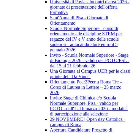
Università di Pavia - Incontri d'area 2026 -
giornate di presentazione dell'offerta
formativa
Sant'Anna di Pisa - Giornate di
Orientamento
Scuola Normale Superiore - corso di
orientamento alle discipline STEM per
ragazze del IV e V anno delle scuole
superiori - autocandidature entro il 5
gennaio 2026
Invito - Scuola Normale Superiore - Stage
di Biologia 2026 - valido per PCTO/FSL -
dal 15 al 21 febbraio '26
Una Giornata al Campus UER per le classi
quinte del "Da Vinci"
Orientamento Peer2Peer a Roma Tre –
Corso di Laurea in Lettere – 25 marzo
2026
Invito: Stage di Chimica c/o Scuola
Normale Superiore, Pisa - valido per
PCTO - dall'1 al 6 marzo 2026 - modalità
di partecipazione alla selezione
29 NOVEMBRE | Open day Cattolica -
campus di Roma
Apertura Candidature Progetto di