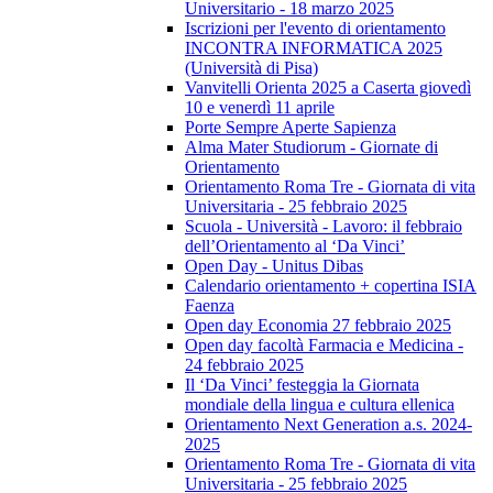
Universitario - 18 marzo 2025
Iscrizioni per l'evento di orientamento
INCONTRA INFORMATICA 2025
(Università di Pisa)
Vanvitelli Orienta 2025 a Caserta giovedì
10 e venerdì 11 aprile
Porte Sempre Aperte Sapienza
Alma Mater Studiorum - Giornate di
Orientamento
Orientamento Roma Tre - Giornata di vita
Universitaria - 25 febbraio 2025
Scuola - Università - Lavoro: il febbraio
dell’Orientamento al ‘Da Vinci’
Open Day - Unitus Dibas
Calendario orientamento + copertina ISIA
Faenza
Open day Economia 27 febbraio 2025
Open day facoltà Farmacia e Medicina -
24 febbraio 2025
Il ‘Da Vinci’ festeggia la Giornata
mondiale della lingua e cultura ellenica
Orientamento Next Generation a.s. 2024-
2025
Orientamento Roma Tre - Giornata di vita
Universitaria - 25 febbraio 2025