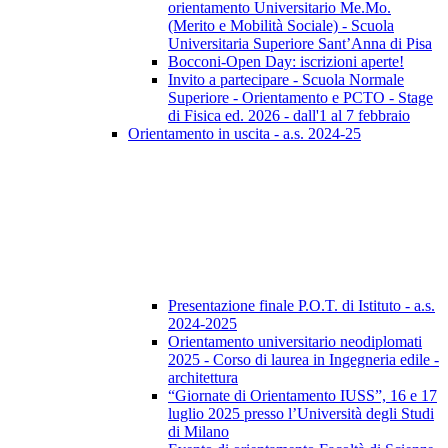
orientamento Universitario Me.Mo.
(Merito e Mobilità Sociale) - Scuola
Universitaria Superiore Sant’Anna di Pisa
Bocconi-Open Day: iscrizioni aperte!
Invito a partecipare - Scuola Normale
Superiore - Orientamento e PCTO - Stage
di Fisica ed. 2026 - dall'1 al 7 febbraio
Orientamento in uscita - a.s. 2024-25
Presentazione finale P.O.T. di Istituto - a.s.
2024-2025
Orientamento universitario neodiplomati
2025 - Corso di laurea in Ingegneria edile -
architettura
“Giornate di Orientamento IUSS”, 16 e 17
luglio 2025 presso l’Università degli Studi
di Milano