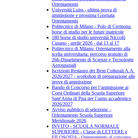
Orientamento
Università Luiss - ultima prova di
ammissione e prossima Giornata
Orientamento
Politecnico di Milano - Polo di Cremona:
borse di studio per le future matricole
180 borse di studio università Niccolò
Cusano - aprile 2026 - dal 13 al 17
Politecnico di Milano: Orientamento alla
scelta universitaria: percorso gratuito di
26h-Dipartimento di Scienze e Tecnologie
Aerospaziali
Iscrizioni Restauro dei Beni Culturali A.A.
2026/2027 - workshop di preparazione alle
prove di ammissione
Bando di Concorso per l’ammissione ai
Corsi Ordinari della Scuola Superiore
Sant'Anna di Pisa per l’anno accademico
2026/2027
Avviso pubblico di selezione –
Orientamento Scuola Superiore
Meridionale 2026
INVITO - SCUOLA NORMALE
SUPERIORE - Classe di LETTERE e
FILOSOFIA - Orientamento al concorso