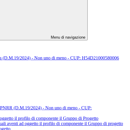
Menu di navigazione
colastica (D.M.19/2024) - Non uno di meno - CUP: H54D21000580006
getto PNRR (D.M.19/2024) - Non uno di meno - CUP:
 oggetto il profilo di componente il Gruppo di Progetto
uali aventi ad oggetto il profilo di componente il Gruppo di progetto
ogetto