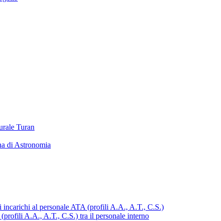
turale Turan
ana di Astronomia
 incarichi al personale ATA (profili A.A., A.T., C.S.)
profili A.A., A.T., C.S.) tra il personale interno