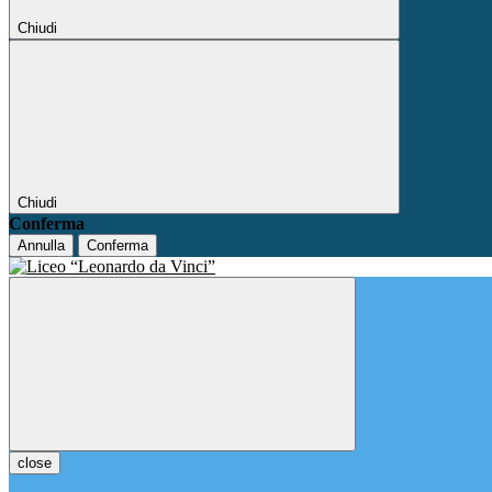
Chiudi
Chiudi
Conferma
Annulla
Conferma
close