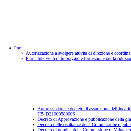
Pnrr
Autorizzazione a svolgere attività di direzione e coordi
Pnrr - Interventi di tutoraggio e formazione per la ridu
Autorizzazione e decreto di assunzione dell’inca
H54D21000580006
Decreto di Approvazione e pubblicazione della gradu
Decreto delle risultanze della Commissione e pubbli
Decreto di nomina della Commissione di Valutazione