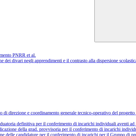
namento PNRR et al.
zione dei divari negli apprendimenti e il contrasto alla dispersione s
rico di direzione e coordinamento generale tecnico-operativo del pro
atoria definitiva per il conferimento di incarichi individuali aventi ad
cazione della grad. provvisoria per il conferimento di incarichi individ
 delle candidature per il conferimento di incarichi per il Gruppo di pr