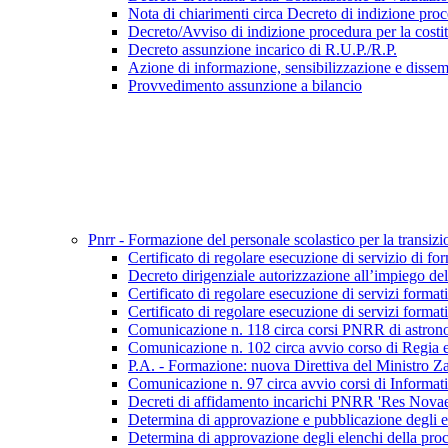
Nota di chiarimenti circa Decreto di indizione pro
Decreto/Avviso di indizione procedura per la costi
Decreto assunzione incarico di R.U.P./R.P.
Azione di informazione, sensibilizzazione e disse
Provvedimento assunzione a bilancio
Pnrr - Formazione del personale scolastico per la tran
Certificato di regolare esecuzione di servizio di f
Decreto dirigenziale autorizzazione all’impiego dell
Certificato di regolare esecuzione di servizi forma
Certificato di regolare esecuzione di servizi formati
Comunicazione n. 118 circa corsi PNRR di astronomi
Comunicazione n. 102 circa avvio corso di Regia
P.A. - Formazione: nuova Direttiva del Ministro Za
Comunicazione n. 97 circa avvio corsi di Informa
Decreti di affidamento incarichi PNRR 'Res Nov
Determina di approvazione e pubblicazione degli ele
Determina di approvazione degli elenchi della proced