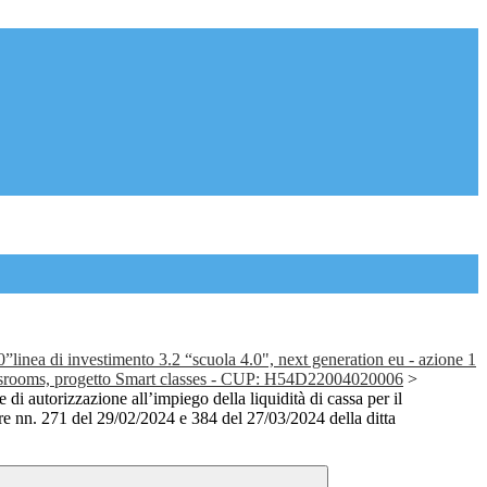
0”linea di investimento 3.2 “scuola 4.0", next generation eu - azione 1
assrooms, progetto Smart classes - CUP: H54D22004020006
>
 di autorizzazione all’impiego della liquidità di cassa per il
re nn. 271 del 29/02/2024 e 384 del 27/03/2024 della ditta