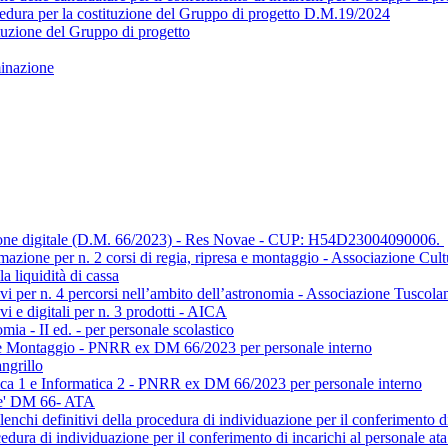
cedura per la costituzione del Gruppo di progetto D.M.19/2024
tuzione del Gruppo di progetto
minazione
sizione digitale (D.M. 66/2023) - Res Novae - CUP: H54D23004090006.
ormazione per n. 2 corsi di regia, ripresa e montaggio - Associazione Cul
a liquidità di cassa
tivi per n. 4 percorsi nell’ambito dell’astronomia - Associazione Tuscol
vi e digitali per n. 3 prodotti - AICA
a - II ed. - per personale scolastico
 e Montaggio - PNRR ex DM 66/2023 per personale interno
ngrillo
tica 1 e Informatica 2 - PNRR ex DM 66/2023 per personale interno
ae' DM 66- ATA
nchi definitivi della procedura di individuazione per il conferimento di
ura di individuazione per il conferimento di incarichi al personale ata (