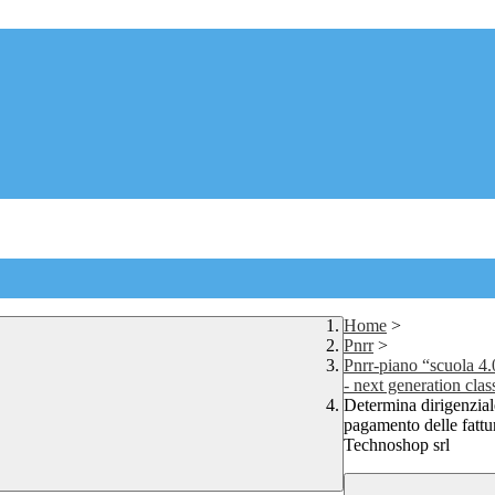
Home
>
Pnrr
>
Pnrr-piano “scuola 4.
- next generation cl
Determina dirigenziale
pagamento delle fattu
Technoshop srl