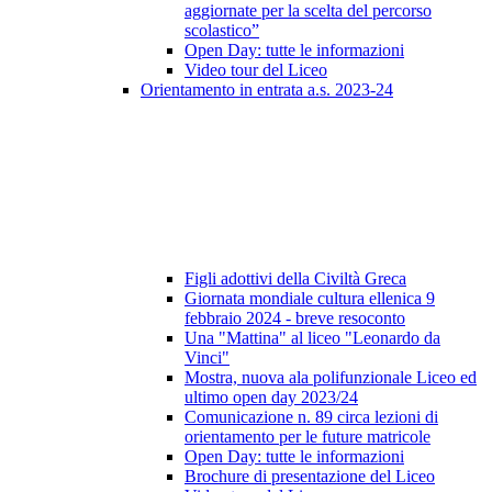
aggiornate per la scelta del percorso
scolastico”
Open Day: tutte le informazioni
Video tour del Liceo
Orientamento in entrata a.s. 2023-24
Figli adottivi della Civiltà Greca
Giornata mondiale cultura ellenica 9
febbraio 2024 - breve resoconto
Una "Mattina" al liceo "Leonardo da
Vinci"
Mostra, nuova ala polifunzionale Liceo ed
ultimo open day 2023/24
Comunicazione n. 89 circa lezioni di
orientamento per le future matricole
Open Day: tutte le informazioni
Brochure di presentazione del Liceo