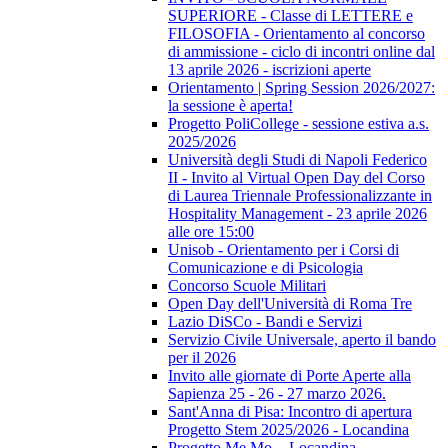
SUPERIORE - Classe di LETTERE e
FILOSOFIA - Orientamento al concorso
di ammissione - ciclo di incontri online dal
13 aprile 2026 - iscrizioni aperte
Orientamento | Spring Session 2026/2027:
la sessione è aperta!
Progetto PoliCollege - sessione estiva a.s.
2025/2026
Università degli Studi di Napoli Federico
II - Invito al Virtual Open Day del Corso
di Laurea Triennale Professionalizzante in
Hospitality Management - 23 aprile 2026
alle ore 15:00
Unisob - Orientamento per i Corsi di
Comunicazione e di Psicologia
Concorso Scuole Militari
Open Day dell'Università di Roma Tre
Lazio DiSCo - Bandi e Servizi
Servizio Civile Universale, aperto il bando
per il 2026
Invito alle giornate di Porte Aperte alla
Sapienza 25 - 26 - 27 marzo 2026.
Sant'Anna di Pisa: Incontro di apertura
Progetto Stem 2025/2026 - Locandina
Progetto Me.Mo. - Locandina