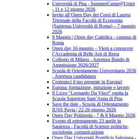
Università di Pisa - SummerCamp@Unipi
- 11 e 12 giugno 2026
Invito all’Open Day dei Corsi di Laurea
Triennale della Facoltà di Economia
(Sapienza Università di Roma) – 7 maggio
2026
9 Maggio | Open day Cattolica - campus di
Roma
Open day 16 maggio – Vieni a conoscere
l’Accademia di Belle Arti di Brera
Collegio di Milano - Apertura Bando di
Ammissione 2026/2027
Scuola di Orientamento Universitario 2026
- Apertura candidatura
Costruisci il tuo presente in Europa!
Europa: formazione, istruzione e lavoro
Il Liceo “Leonardo Da Vinci” ospita la
Scuola Superiore Sant’Anna di Pisa
Save the date - Scuola di Orientamento
IUSS Pavia | 22-26 giugno 2026
Open Day Polimoda - 7 & 8 Maggio 2026
Evento di orientamento 23 aprile in
Sapienza - Facoltà di Scienze politiche,
sociologia, comunicazione
Open Day Università Pontificia Salesiana -