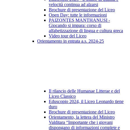
velocità continua ad alzarsi
Brochure di presentazione del Liceo
Open Day: tutte le informazioni
PAIZONTES MANTHANUSI -
Giocando si impara: corso di
alfabetizzazione di lingua e cultura greca
Video tour del Liceo
Orientamento in entrata a.s. 2024-25
Il rilancio delle Humanae Litterae e del
Liceo Classico
Eduscopio 2024, il Liceo Leonardo tiene
duro
Brochure di presentazione del Liceo
Orientamento, la lettera del Ministro
Valditara “Importante che i giovani
dispongano di informazioni complete e