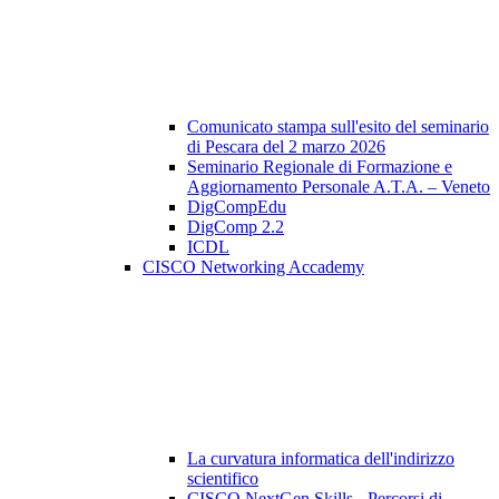
Comunicato stampa sull'esito del seminario
di Pescara del 2 marzo 2026
Seminario Regionale di Formazione e
Aggiornamento Personale A.T.A. – Veneto
DigCompEdu
DigComp 2.2
ICDL
CISCO Networking Accademy
La curvatura informatica dell'indirizzo
scientifico
CISCO NextGen Skills - Percorsi di