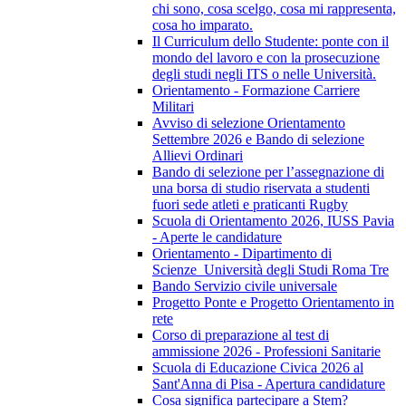
chi sono, cosa scelgo, cosa mi rappresenta,
cosa ho imparato.
Il Curriculum dello Studente: ponte con il
mondo del lavoro e con la prosecuzione
degli studi negli ITS o nelle Università.
Orientamento - Formazione Carriere
Militari
Avviso di selezione Orientamento
Settembre 2026 e Bando di selezione
Allievi Ordinari
Bando di selezione per l’assegnazione di
una borsa di studio riservata a studenti
fuori sede atleti e praticanti Rugby
Scuola di Orientamento 2026, IUSS Pavia
- Aperte le candidature
Orientamento - Dipartimento di
Scienze_Università degli Studi Roma Tre
Bando Servizio civile universale
Progetto Ponte e Progetto Orientamento in
rete
Corso di preparazione al test di
ammissione 2026 - Professioni Sanitarie
Scuola di Educazione Civica 2026 al
Sant'Anna di Pisa - Apertura candidature
Cosa significa partecipare a Stem?