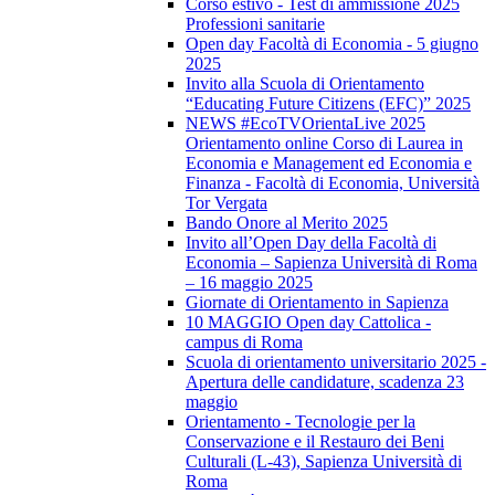
Corso estivo - Test di ammissione 2025
Professioni sanitarie
Open day Facoltà di Economia - 5 giugno
2025
Invito alla Scuola di Orientamento
“Educating Future Citizens (EFC)” 2025
NEWS #EcoTVOrientaLive 2025
Orientamento online Corso di Laurea in
Economia e Management ed Economia e
Finanza - Facoltà di Economia, Università
Tor Vergata
Bando Onore al Merito 2025
Invito all’Open Day della Facoltà di
Economia – Sapienza Università di Roma
– 16 maggio 2025
Giornate di Orientamento in Sapienza
10 MAGGIO Open day Cattolica -
campus di Roma
Scuola di orientamento universitario 2025 -
Apertura delle candidature, scadenza 23
maggio
Orientamento - Tecnologie per la
Conservazione e il Restauro dei Beni
Culturali (L-43), Sapienza Università di
Roma