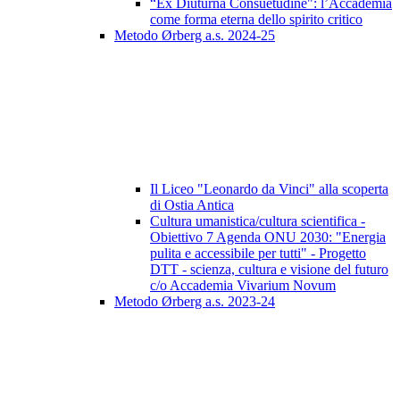
“Ex Diuturna Consuetudine": l’Accademia
come forma eterna dello spirito critico
Metodo Ørberg a.s. 2024-25
Il Liceo "Leonardo da Vinci" alla scoperta
di Ostia Antica
Cultura umanistica/cultura scientifica -
Obiettivo 7 Agenda ONU 2030: "Energia
pulita e accessibile per tutti" - Progetto
DTT - scienza, cultura e visione del futuro
c/o Accademia Vivarium Novum
Metodo Ørberg a.s. 2023-24