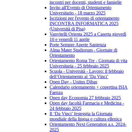
incontri per docenti, studenti e famiglie
Invito all'Evento di Orientamento
Universitario - 18 marzo 2025
Iscrizioni per l'evento di orientamento
INCONTRA INFORMATICA 2025
(Università di Pisa)
Vanvitelli Orienta 2025 a Caserta giovedì
10 e venerdì 11 aprile
Porte Sempre Aperte Sapienza
Alma Mater Studiorum - Giornate di
Orientamento
Orientamento Roma Tre - Giornata di vita
Universitaria - 25 febbraio 2025
Scuola - Università - Lavoro: il febbraio
dell’Orientamento al ‘Da Vinci’
Open Day - Unitus Dibas
Calendario orientamento + copertina ISIA
Faenza
Open day Economia 27 febbraio 2025
Open day facoltà Farmacia e Medicina -
24 febbraio 2025
Il ‘Da Vinci’ festeggia la Giornata
mondiale della lingua e cultura ellenica
Orientamento Next Generation a.s. 2024-
2025