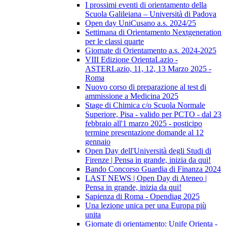
I prossimi eventi di orientamento della
Scuola Galileiana – Università di Padova
Open day UniCusano a.s. 2024/25
Settimana di Orientamento Nextgeneration
per le classi quarte
Giornate di Orientamento a.s. 2024-2025
VIII Edizione OrientaLazio -
ASTERLazio, 11, 12, 13 Marzo 2025 -
Roma
Nuovo corso di preparazione al test di
ammissione a Medicina 2025
Stage di Chimica c/o Scuola Normale
Superiore, Pisa - valido per PCTO - dal 23
febbraio all'1 marzo 2025 - posticipo
termine presentazione domande al 12
gennaio
Open Day dell'Università degli Studi di
Firenze | Pensa in grande, inizia da qui!
Bando Concorso Guardia di Finanza 2024
LAST NEWS | Open Day di Ateneo |
Pensa in grande, inizia da qui!
Sapienza di Roma - Opendiag 2025
Una lezione unica per una Europa più
unita
Giornate di orientamento: Unife Orienta -