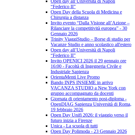
Open day all’Università di Napoli
“Federico II”
Open Day della Scuola di Medicina e
Chirurgia a distanza
Invito evento “Dalla Visione all’Azione –
Rilanciare la competitività europea” - 30
Gennaio 2026
Trinity ViaggiStudio – Borse di studio per
Vacanze Studio e anno scolastico all'estero
Open day all’Università di Napoli
“Federico II”
Invito OPENICI 2026 il 29 gennaio ore
16:00 - Facoltà di Ingegneria Civile e
Industriale Sapienza
OrientaMenti Live Promo
Bando INPS INSIEME in arrivo
VACANZA STUDIO a New York con
gruppo accompagnato da docenti
Giornata di orientamento post-diploma -
OpenDIAG Sapienza Università di Roma,
19 febbraio 2026
Open Day Unifi 2026: il viaggio verso il
futuro inizia a Firenze
Unica - La scuola di tutti
Open Day Polimoda - 23 Gennaio 2026