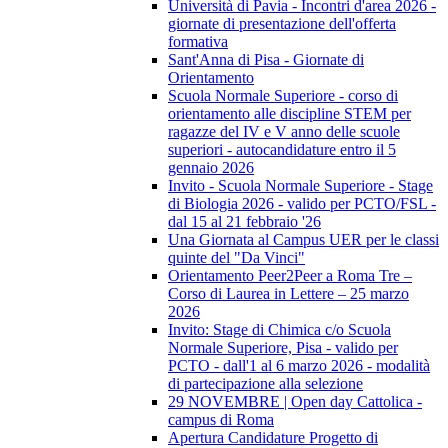
Università di Pavia - Incontri d'area 2026 -
giornate di presentazione dell'offerta
formativa
Sant'Anna di Pisa - Giornate di
Orientamento
Scuola Normale Superiore - corso di
orientamento alle discipline STEM per
ragazze del IV e V anno delle scuole
superiori - autocandidature entro il 5
gennaio 2026
Invito - Scuola Normale Superiore - Stage
di Biologia 2026 - valido per PCTO/FSL -
dal 15 al 21 febbraio '26
Una Giornata al Campus UER per le classi
quinte del "Da Vinci"
Orientamento Peer2Peer a Roma Tre –
Corso di Laurea in Lettere – 25 marzo
2026
Invito: Stage di Chimica c/o Scuola
Normale Superiore, Pisa - valido per
PCTO - dall'1 al 6 marzo 2026 - modalità
di partecipazione alla selezione
29 NOVEMBRE | Open day Cattolica -
campus di Roma
Apertura Candidature Progetto di