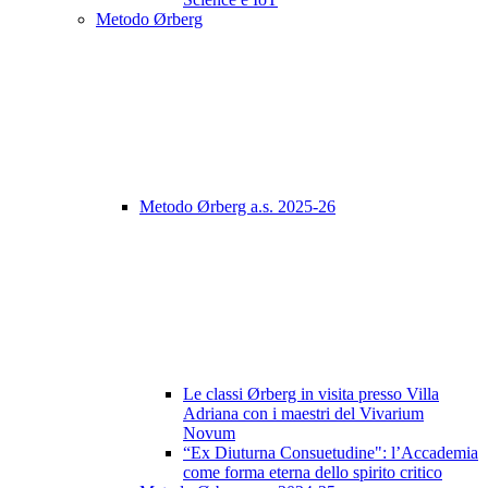
Metodo Ørberg
Metodo Ørberg a.s. 2025-26
Le classi Ørberg in visita presso Villa
Adriana con i maestri del Vivarium
Novum
“Ex Diuturna Consuetudine": l’Accademia
come forma eterna dello spirito critico