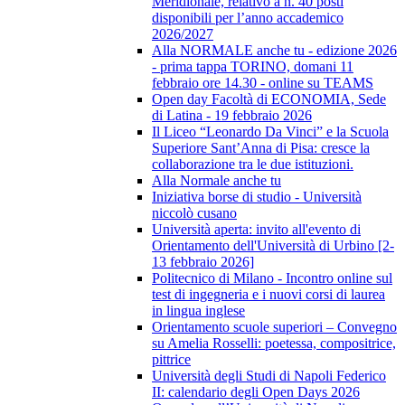
Meridionale, relativo a n. 40 posti
disponibili per l’anno accademico
2026/2027
Alla NORMALE anche tu - edizione 2026
- prima tappa TORINO, domani 11
febbraio ore 14.30 - online su TEAMS
Open day Facoltà di ECONOMIA, Sede
di Latina - 19 febbraio 2026
Il Liceo “Leonardo Da Vinci” e la Scuola
Superiore Sant’Anna di Pisa: cresce la
collaborazione tra le due istituzioni.
Alla Normale anche tu
Iniziativa borse di studio - Università
niccolò cusano
Università aperta: invito all'evento di
Orientamento dell'Università di Urbino [2-
13 febbraio 2026]
Politecnico di Milano - Incontro online sul
test di ingegneria e i nuovi corsi di laurea
in lingua inglese
Orientamento scuole superiori – Convegno
su Amelia Rosselli: poetessa, compositrice,
pittrice
Università degli Studi di Napoli Federico
II: calendario degli Open Days 2026