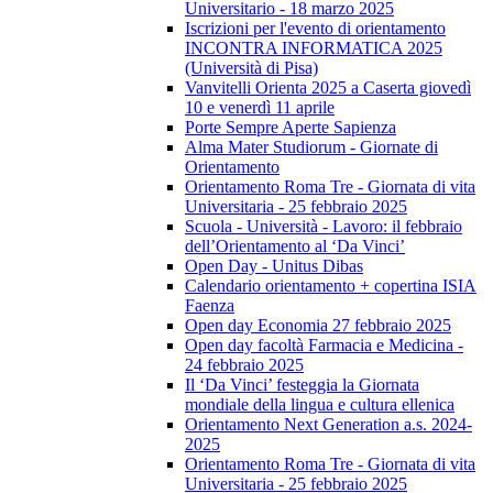
Universitario - 18 marzo 2025
Iscrizioni per l'evento di orientamento
INCONTRA INFORMATICA 2025
(Università di Pisa)
Vanvitelli Orienta 2025 a Caserta giovedì
10 e venerdì 11 aprile
Porte Sempre Aperte Sapienza
Alma Mater Studiorum - Giornate di
Orientamento
Orientamento Roma Tre - Giornata di vita
Universitaria - 25 febbraio 2025
Scuola - Università - Lavoro: il febbraio
dell’Orientamento al ‘Da Vinci’
Open Day - Unitus Dibas
Calendario orientamento + copertina ISIA
Faenza
Open day Economia 27 febbraio 2025
Open day facoltà Farmacia e Medicina -
24 febbraio 2025
Il ‘Da Vinci’ festeggia la Giornata
mondiale della lingua e cultura ellenica
Orientamento Next Generation a.s. 2024-
2025
Orientamento Roma Tre - Giornata di vita
Universitaria - 25 febbraio 2025