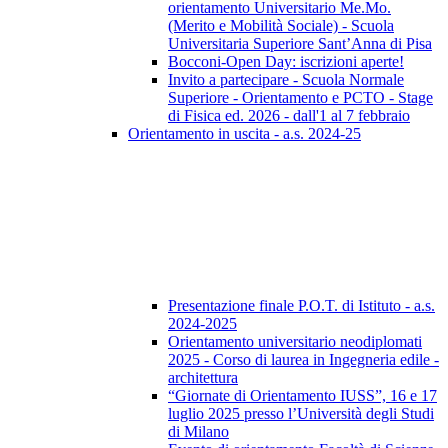
orientamento Universitario Me.Mo.
(Merito e Mobilità Sociale) - Scuola
Universitaria Superiore Sant’Anna di Pisa
Bocconi-Open Day: iscrizioni aperte!
Invito a partecipare - Scuola Normale
Superiore - Orientamento e PCTO - Stage
di Fisica ed. 2026 - dall'1 al 7 febbraio
Orientamento in uscita - a.s. 2024-25
Presentazione finale P.O.T. di Istituto - a.s.
2024-2025
Orientamento universitario neodiplomati
2025 - Corso di laurea in Ingegneria edile -
architettura
“Giornate di Orientamento IUSS”, 16 e 17
luglio 2025 presso l’Università degli Studi
di Milano