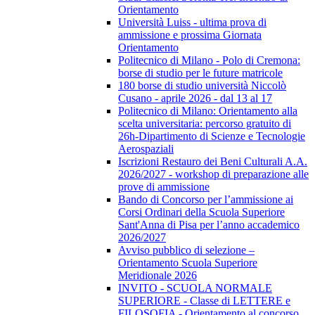
Orientamento
Università Luiss - ultima prova di
ammissione e prossima Giornata
Orientamento
Politecnico di Milano - Polo di Cremona:
borse di studio per le future matricole
180 borse di studio università Niccolò
Cusano - aprile 2026 - dal 13 al 17
Politecnico di Milano: Orientamento alla
scelta universitaria: percorso gratuito di
26h-Dipartimento di Scienze e Tecnologie
Aerospaziali
Iscrizioni Restauro dei Beni Culturali A.A.
2026/2027 - workshop di preparazione alle
prove di ammissione
Bando di Concorso per l’ammissione ai
Corsi Ordinari della Scuola Superiore
Sant'Anna di Pisa per l’anno accademico
2026/2027
Avviso pubblico di selezione –
Orientamento Scuola Superiore
Meridionale 2026
INVITO - SCUOLA NORMALE
SUPERIORE - Classe di LETTERE e
FILOSOFIA - Orientamento al concorso