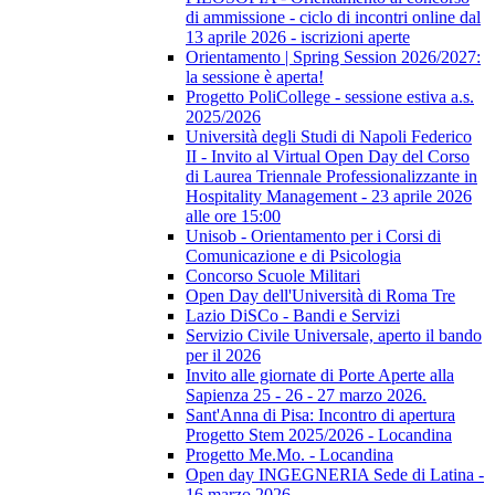
di ammissione - ciclo di incontri online dal
13 aprile 2026 - iscrizioni aperte
Orientamento | Spring Session 2026/2027:
la sessione è aperta!
Progetto PoliCollege - sessione estiva a.s.
2025/2026
Università degli Studi di Napoli Federico
II - Invito al Virtual Open Day del Corso
di Laurea Triennale Professionalizzante in
Hospitality Management - 23 aprile 2026
alle ore 15:00
Unisob - Orientamento per i Corsi di
Comunicazione e di Psicologia
Concorso Scuole Militari
Open Day dell'Università di Roma Tre
Lazio DiSCo - Bandi e Servizi
Servizio Civile Universale, aperto il bando
per il 2026
Invito alle giornate di Porte Aperte alla
Sapienza 25 - 26 - 27 marzo 2026.
Sant'Anna di Pisa: Incontro di apertura
Progetto Stem 2025/2026 - Locandina
Progetto Me.Mo. - Locandina
Open day INGEGNERIA Sede di Latina -
16 marzo 2026