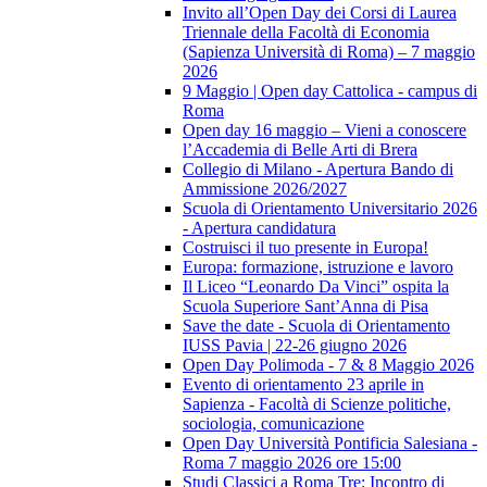
Invito all’Open Day dei Corsi di Laurea
Triennale della Facoltà di Economia
(Sapienza Università di Roma) – 7 maggio
2026
9 Maggio | Open day Cattolica - campus di
Roma
Open day 16 maggio – Vieni a conoscere
l’Accademia di Belle Arti di Brera
Collegio di Milano - Apertura Bando di
Ammissione 2026/2027
Scuola di Orientamento Universitario 2026
- Apertura candidatura
Costruisci il tuo presente in Europa!
Europa: formazione, istruzione e lavoro
Il Liceo “Leonardo Da Vinci” ospita la
Scuola Superiore Sant’Anna di Pisa
Save the date - Scuola di Orientamento
IUSS Pavia | 22-26 giugno 2026
Open Day Polimoda - 7 & 8 Maggio 2026
Evento di orientamento 23 aprile in
Sapienza - Facoltà di Scienze politiche,
sociologia, comunicazione
Open Day Università Pontificia Salesiana -
Roma 7 maggio 2026 ore 15:00
Studi Classici a Roma Tre: Incontro di