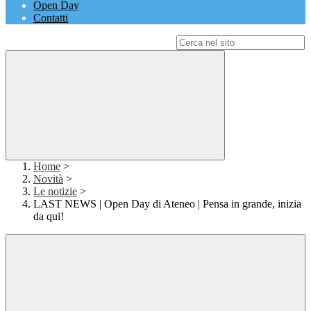
Open Day
Contatti
Campo di ricerca per le pagine del sito
Home
>
Novità
>
Le notizie
>
LAST NEWS | Open Day di Ateneo | Pensa in grande, inizia
da qui!