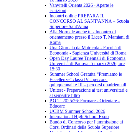
Vanvitelli Orienta 2026 - Aperte le
iscrizioni
Incontri online PREPARA IL
CONCORSO AL SANT'ANNA – Scuola
Superiore Sant'Anna
Alla Normale anche tu - Incontro di
orientamento presso il Liceo T. Mamiani di
Roma
Una Giornata da Matricola - Facoltà di
Economia - Sapienza Università di Roma
Open Day Lauree Triennali di Economia
Università di Padova: 5 marzo 2026, ore
15:30
Summer School Gratuita “Premiamo le
Eccellenze” classi IV - percorsi
quinquennali e III – percorsi quadriennali
Unitest - Preparazione ai test universitari e
al semestre filtro
P.O.T. 2025/26: Formare - Orientare -
Educare
UCBM Summer School 2026
International High School Expo
Bando di Concorso per l’ammissione ai
Corsi Ordinari della Scuola Superiore