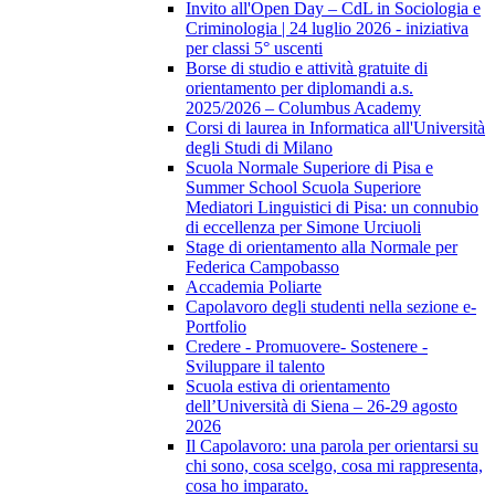
Invito all'Open Day – CdL in Sociologia e
Criminologia | 24 luglio 2026 - iniziativa
per classi 5° uscenti
Borse di studio e attività gratuite di
orientamento per diplomandi a.s.
2025/2026 – Columbus Academy
Corsi di laurea in Informatica all'Università
degli Studi di Milano
Scuola Normale Superiore di Pisa e
Summer School Scuola Superiore
Mediatori Linguistici di Pisa: un connubio
di eccellenza per Simone Urciuoli
Stage di orientamento alla Normale per
Federica Campobasso
Accademia Poliarte
Capolavoro degli studenti nella sezione e-
Portfolio
Credere - Promuovere- Sostenere -
Sviluppare il talento
Scuola estiva di orientamento
dell’Università di Siena – 26-29 agosto
2026
Il Capolavoro: una parola per orientarsi su
chi sono, cosa scelgo, cosa mi rappresenta,
cosa ho imparato.