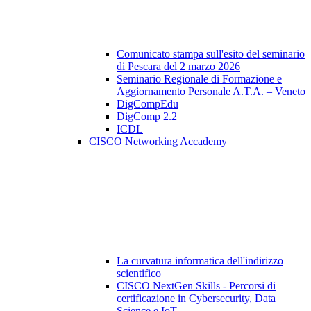
Comunicato stampa sull'esito del seminario
di Pescara del 2 marzo 2026
Seminario Regionale di Formazione e
Aggiornamento Personale A.T.A. – Veneto
DigCompEdu
DigComp 2.2
ICDL
CISCO Networking Accademy
La curvatura informatica dell'indirizzo
scientifico
CISCO NextGen Skills - Percorsi di
certificazione in Cybersecurity, Data
Science e IoT