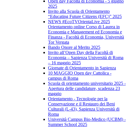
Open day Facoltà di Economia - 5 giugno
2025
Invito alla Scuola di Orientamento
“Educating Future Citizens (EFC)” 2025
NEWS #EcoTVOrientaLive 2025
Orientamento online Corso di Laurea in
Economia e Management ed Economia e
Finanza - Facoltà di Economia, Università
Tor Vergata
Bando Onore al Merito 2025
Invito all’Open Day della Facoltà di
Economia – Sapienza Università di Roma
– 16 maggio 2025
Giornate di Orientamento in Sapienza
10 MAGGIO Open day Cattolica -
campus di Roma
Scuola di orientamento universitario 2025 -
Apertura delle candidature, scadenza 23
maggio
Orientamento - Tecnologie per la
Conservazione e il Restauro dei Beni
Culturali (L-43), Sapienza Università di
Roma
Università Campus Bio-Medico (UCBM) -
Summer School 2025