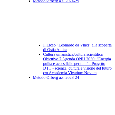
Metodo Ørberg a.s. 2024-25
Il Liceo "Leonardo da Vinci" alla scoperta
di Ostia Antica
Cultura umanistica/cultura scientifica -
Obiettivo 7 Agenda ONU 2030: "Energia
pulita e accessibile per tutti" - Progetto
DTT - scienza, cultura e visione del futuro
c/o Accademia Vivarium Novum
Metodo Ørberg a.s. 2023-24