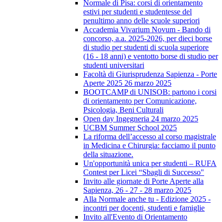
Normale di Pisa: corsi di orientamento
estivi per studenti e studentesse del
penultimo anno delle scuole superiori
Accademia Vivarium Novum - Bando di
concorso, a.a. 2025-2026, per dieci borse
di studio per studenti di scuola superiore
(16 - 18 anni) e ventotto borse di studio per
studenti universitari
Facoltà di Giurisprudenza Sapienza - Porte
Aperte 2025 26 marzo 2025
BOOTCAMP di UNISOB: partono i corsi
di orientamento per Comunicazione,
Psicologia, Beni Culturali
Open day Ingegneria 24 marzo 2025
UCBM Summer School 2025
La riforma dell’accesso al corso magistrale
in Medicina e Chirurgia: facciamo il punto
della situazione.
Un'opportunità unica per studenti – RUFA
Contest per Licei “Sbagli di Successo"
Invito alle giornate di Porte Aperte alla
Sapienza, 26 - 27 - 28 marzo 2025
Alla Normale anche tu - Edizione 2025 -
incontri per docenti, studenti e famiglie
Invito all'Evento di Orientamento