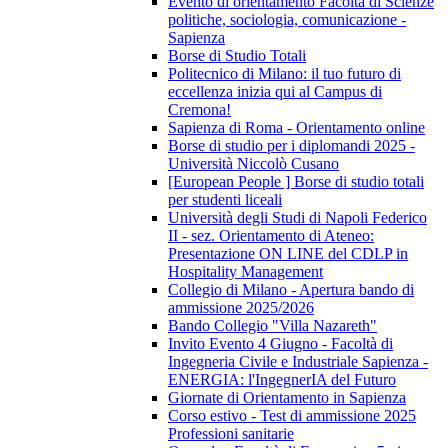
Evento di orientamento Facoltà di Scienze
politiche, sociologia, comunicazione -
Sapienza
Borse di Studio Totali
Politecnico di Milano: il tuo futuro di
eccellenza inizia qui al Campus di
Cremona!
Sapienza di Roma - Orientamento online
Borse di studio per i diplomandi 2025 -
Università Niccolò Cusano
[European People ] Borse di studio totali
per studenti liceali
Università degli Studi di Napoli Federico
II - sez. Orientamento di Ateneo:
Presentazione ON LINE del CDLP in
Hospitality Management
Collegio di Milano - Apertura bando di
ammissione 2025/2026
Bando Collegio "Villa Nazareth"
Invito Evento 4 Giugno - Facoltà di
Ingegneria Civile e Industriale Sapienza -
ENERGIA: l'IngegnerIA del Futuro
Giornate di Orientamento in Sapienza
Corso estivo - Test di ammissione 2025
Professioni sanitarie