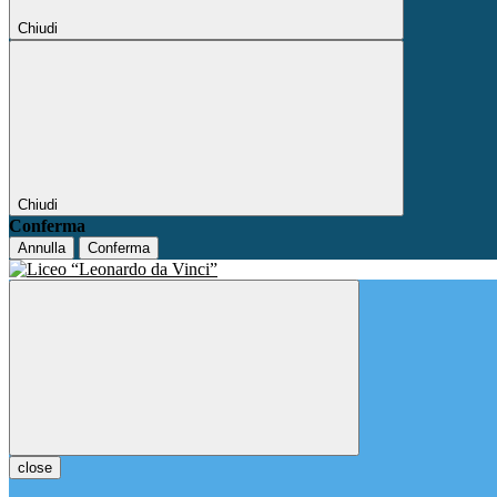
Chiudi
Chiudi
Conferma
Annulla
Conferma
close