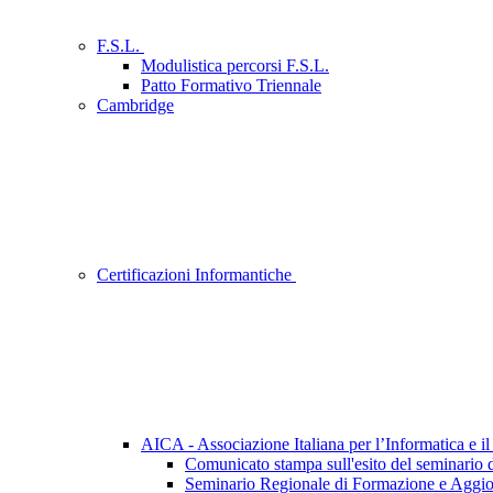
F.S.L.
Modulistica percorsi F.S.L.
Patto Formativo Triennale
Cambridge
Certificazioni Informantiche
AICA - Associazione Italiana per l’Informatica e 
Comunicato stampa sull'esito del seminario 
Seminario Regionale di Formazione e Aggi