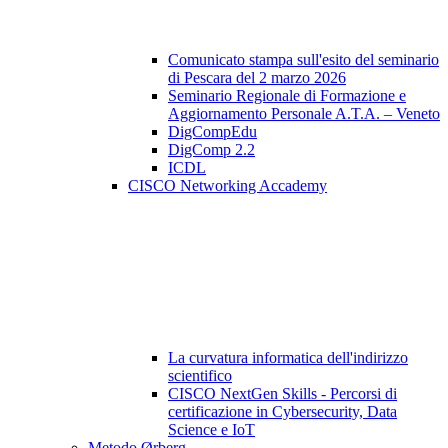
Comunicato stampa sull'esito del seminario
di Pescara del 2 marzo 2026
Seminario Regionale di Formazione e
Aggiornamento Personale A.T.A. – Veneto
DigCompEdu
DigComp 2.2
ICDL
CISCO Networking Accademy
La curvatura informatica dell'indirizzo
scientifico
CISCO NextGen Skills - Percorsi di
certificazione in Cybersecurity, Data
Science e IoT
Metodo Ørberg