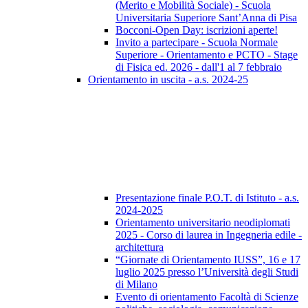
(Merito e Mobilità Sociale) - Scuola
Universitaria Superiore Sant’Anna di Pisa
Bocconi-Open Day: iscrizioni aperte!
Invito a partecipare - Scuola Normale
Superiore - Orientamento e PCTO - Stage
di Fisica ed. 2026 - dall'1 al 7 febbraio
Orientamento in uscita - a.s. 2024-25
Presentazione finale P.O.T. di Istituto - a.s.
2024-2025
Orientamento universitario neodiplomati
2025 - Corso di laurea in Ingegneria edile -
architettura
“Giornate di Orientamento IUSS”, 16 e 17
luglio 2025 presso l’Università degli Studi
di Milano
Evento di orientamento Facoltà di Scienze