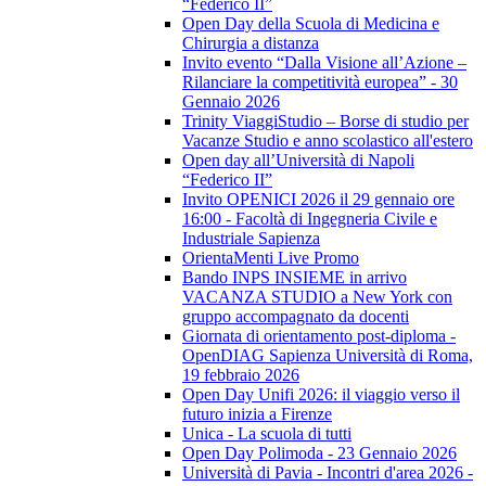
“Federico II”
Open Day della Scuola di Medicina e
Chirurgia a distanza
Invito evento “Dalla Visione all’Azione –
Rilanciare la competitività europea” - 30
Gennaio 2026
Trinity ViaggiStudio – Borse di studio per
Vacanze Studio e anno scolastico all'estero
Open day all’Università di Napoli
“Federico II”
Invito OPENICI 2026 il 29 gennaio ore
16:00 - Facoltà di Ingegneria Civile e
Industriale Sapienza
OrientaMenti Live Promo
Bando INPS INSIEME in arrivo
VACANZA STUDIO a New York con
gruppo accompagnato da docenti
Giornata di orientamento post-diploma -
OpenDIAG Sapienza Università di Roma,
19 febbraio 2026
Open Day Unifi 2026: il viaggio verso il
futuro inizia a Firenze
Unica - La scuola di tutti
Open Day Polimoda - 23 Gennaio 2026
Università di Pavia - Incontri d'area 2026 -