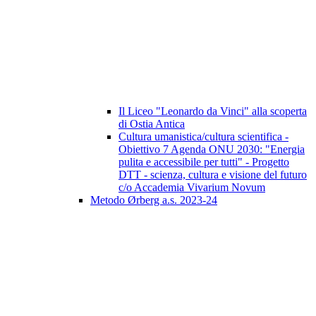
Il Liceo "Leonardo da Vinci" alla scoperta
di Ostia Antica
Cultura umanistica/cultura scientifica -
Obiettivo 7 Agenda ONU 2030: "Energia
pulita e accessibile per tutti" - Progetto
DTT - scienza, cultura e visione del futuro
c/o Accademia Vivarium Novum
Metodo Ørberg a.s. 2023-24