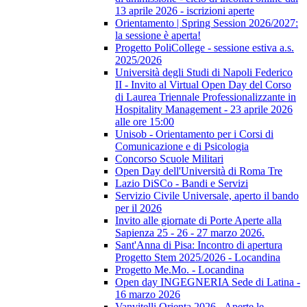
13 aprile 2026 - iscrizioni aperte
Orientamento | Spring Session 2026/2027:
la sessione è aperta!
Progetto PoliCollege - sessione estiva a.s.
2025/2026
Università degli Studi di Napoli Federico
II - Invito al Virtual Open Day del Corso
di Laurea Triennale Professionalizzante in
Hospitality Management - 23 aprile 2026
alle ore 15:00
Unisob - Orientamento per i Corsi di
Comunicazione e di Psicologia
Concorso Scuole Militari
Open Day dell'Università di Roma Tre
Lazio DiSCo - Bandi e Servizi
Servizio Civile Universale, aperto il bando
per il 2026
Invito alle giornate di Porte Aperte alla
Sapienza 25 - 26 - 27 marzo 2026.
Sant'Anna di Pisa: Incontro di apertura
Progetto Stem 2025/2026 - Locandina
Progetto Me.Mo. - Locandina
Open day INGEGNERIA Sede di Latina -
16 marzo 2026
Vanvitelli Orienta 2026 - Aperte le