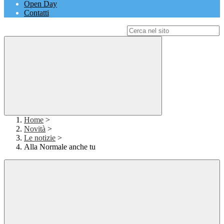
Open Day
Contatti
Campo di ricerca per le pagine del sito
Home
>
Novità
>
Le notizie
>
Alla Normale anche tu