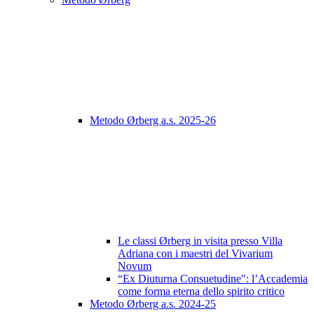
Metodo Ørberg a.s. 2025-26
Le classi Ørberg in visita presso Villa
Adriana con i maestri del Vivarium
Novum
“Ex Diuturna Consuetudine": l’Accademia
come forma eterna dello spirito critico
Metodo Ørberg a.s. 2024-25