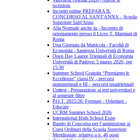
iscrizioni
Incontri online PREPARA IL
CONCORSO AL SANT'ANNA – Scuola
Superiore Sant'Anna
Alla Normale anche tu - Incontro di
orientamento presso il Liceo T. Mamiani di
Roma
Una Giornata da Matricola - Facoltà di
Economia - Sapienza Università di Roma
Open Day Lauree Triennali di Economia
Università di Padova: 5 marzo 2026, ore
15:30
Summer School Gratuita “Premiamo le
Eccellenze” classi IV - percorsi
quinquennali e III – percorsi quadriennali
Unitest - Preparazione ai test universitari e
al semestre filtro
P.O.T. 2025/26: Formare - Orientare -
Educare
UCBM Summer School 2026
International High School Expo
Bando di Concorso per l’ammissione ai
Corsi Ordinari della Scuola Superiore
Meridionale, relativo a n. 40 posti