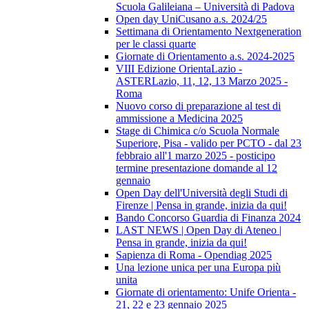
Scuola Galileiana – Università di Padova
Open day UniCusano a.s. 2024/25
Settimana di Orientamento Nextgeneration
per le classi quarte
Giornate di Orientamento a.s. 2024-2025
VIII Edizione OrientaLazio -
ASTERLazio, 11, 12, 13 Marzo 2025 -
Roma
Nuovo corso di preparazione al test di
ammissione a Medicina 2025
Stage di Chimica c/o Scuola Normale
Superiore, Pisa - valido per PCTO - dal 23
febbraio all'1 marzo 2025 - posticipo
termine presentazione domande al 12
gennaio
Open Day dell'Università degli Studi di
Firenze | Pensa in grande, inizia da qui!
Bando Concorso Guardia di Finanza 2024
LAST NEWS | Open Day di Ateneo |
Pensa in grande, inizia da qui!
Sapienza di Roma - Opendiag 2025
Una lezione unica per una Europa più
unita
Giornate di orientamento: Unife Orienta -
21, 22 e 23 gennaio 2025