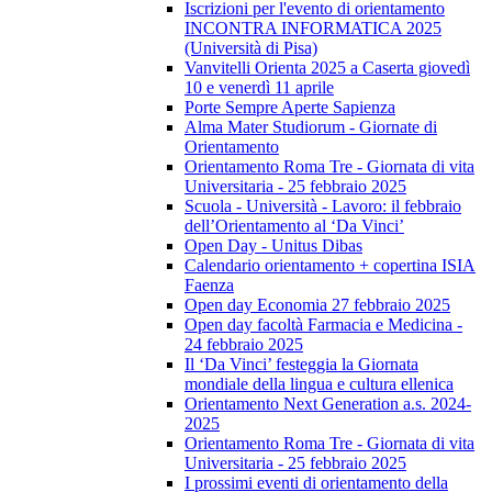
Iscrizioni per l'evento di orientamento
INCONTRA INFORMATICA 2025
(Università di Pisa)
Vanvitelli Orienta 2025 a Caserta giovedì
10 e venerdì 11 aprile
Porte Sempre Aperte Sapienza
Alma Mater Studiorum - Giornate di
Orientamento
Orientamento Roma Tre - Giornata di vita
Universitaria - 25 febbraio 2025
Scuola - Università - Lavoro: il febbraio
dell’Orientamento al ‘Da Vinci’
Open Day - Unitus Dibas
Calendario orientamento + copertina ISIA
Faenza
Open day Economia 27 febbraio 2025
Open day facoltà Farmacia e Medicina -
24 febbraio 2025
Il ‘Da Vinci’ festeggia la Giornata
mondiale della lingua e cultura ellenica
Orientamento Next Generation a.s. 2024-
2025
Orientamento Roma Tre - Giornata di vita
Universitaria - 25 febbraio 2025
I prossimi eventi di orientamento della