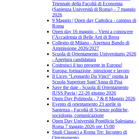
Triennale della Facoltà di Economia
(Sapienza Università di Roma) – 7 maggio
2026
9 Maggio | Open day Cattolica - campus di
Roma
Open day 16 maggio – Vieni a conoscere
l’Accademia di Belle Arti di Brera
Collegio di Milano - Apertura Bando di
Ammissione 2026/2027
Scuola di Orientamento Universitario 2026
- Apertura candidatura
Costruisci il tuo presente in Europa!
Europa: formazione, istruzione e lavoro
Il Liceo “Leonardo Da Vinci” ospita la
Scuola Superiore Sant’Anna di Pisa
Save the date - Scuola di Orientamento
IUSS Pavia | 22-26 giugno 2026
Open Day Polimoda - 7 & 8 Maggio 2026
Evento di orientamento 23 aprile in
Sapienza - Facoltà di Scienze politiche,
sociologia, comunicazione
Open Day Università Pontificia Salesiana -
Roma 7 maggio 2026 ore 15:00
Studi Classici a Roma Tre: Incontro di
Orientamento