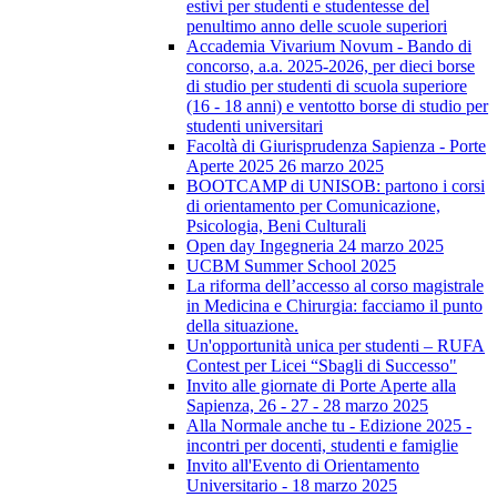
estivi per studenti e studentesse del
penultimo anno delle scuole superiori
Accademia Vivarium Novum - Bando di
concorso, a.a. 2025-2026, per dieci borse
di studio per studenti di scuola superiore
(16 - 18 anni) e ventotto borse di studio per
studenti universitari
Facoltà di Giurisprudenza Sapienza - Porte
Aperte 2025 26 marzo 2025
BOOTCAMP di UNISOB: partono i corsi
di orientamento per Comunicazione,
Psicologia, Beni Culturali
Open day Ingegneria 24 marzo 2025
UCBM Summer School 2025
La riforma dell’accesso al corso magistrale
in Medicina e Chirurgia: facciamo il punto
della situazione.
Un'opportunità unica per studenti – RUFA
Contest per Licei “Sbagli di Successo"
Invito alle giornate di Porte Aperte alla
Sapienza, 26 - 27 - 28 marzo 2025
Alla Normale anche tu - Edizione 2025 -
incontri per docenti, studenti e famiglie
Invito all'Evento di Orientamento
Universitario - 18 marzo 2025