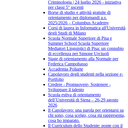
Criminologia | 24 luglio 2026 - iniziativa
per classi 5° uscenti
Borse di studio e attività gratuite di
orientamento per diplomandi a.s.
2025/2026 – Columbus Academy
Corsi di laurea in Informatica all'Università
degli Studi di Milano
Scuola Normale Superiore di Pisa e
Summer School Scuola Superiore
Mediatori Linguistici di Pisa: un connubio
di eccellenza per Simone Urciuoli
Stage di orientamento alla Normale per
Federica Campobasso
Accademia Poliarte
Capolavoro degli studenti nella sezione e-
Portfolio
Credere - Promuovere- Sostenere -
Sviluppare il talento
Scuola estiva di orientamento
dell’Università di Siena – 26-29 agosto
2026
Il Capolavoro: una parola per orientarsi su
chi sono, cosa scelgo, cosa mi rappresenta,
cosa ho imparato.
Il Curriculum dello Studente: ponte con il