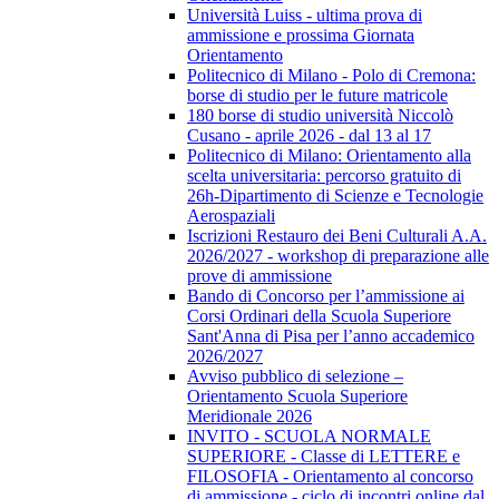
Università Luiss - ultima prova di
ammissione e prossima Giornata
Orientamento
Politecnico di Milano - Polo di Cremona:
borse di studio per le future matricole
180 borse di studio università Niccolò
Cusano - aprile 2026 - dal 13 al 17
Politecnico di Milano: Orientamento alla
scelta universitaria: percorso gratuito di
26h-Dipartimento di Scienze e Tecnologie
Aerospaziali
Iscrizioni Restauro dei Beni Culturali A.A.
2026/2027 - workshop di preparazione alle
prove di ammissione
Bando di Concorso per l’ammissione ai
Corsi Ordinari della Scuola Superiore
Sant'Anna di Pisa per l’anno accademico
2026/2027
Avviso pubblico di selezione –
Orientamento Scuola Superiore
Meridionale 2026
INVITO - SCUOLA NORMALE
SUPERIORE - Classe di LETTERE e
FILOSOFIA - Orientamento al concorso
di ammissione - ciclo di incontri online dal