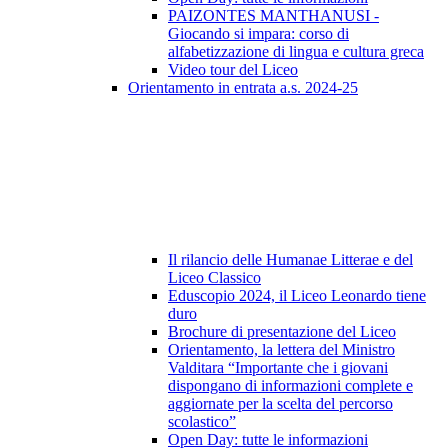
PAIZONTES MANTHANUSI -
Giocando si impara: corso di
alfabetizzazione di lingua e cultura greca
Video tour del Liceo
Orientamento in entrata a.s. 2024-25
Il rilancio delle Humanae Litterae e del
Liceo Classico
Eduscopio 2024, il Liceo Leonardo tiene
duro
Brochure di presentazione del Liceo
Orientamento, la lettera del Ministro
Valditara “Importante che i giovani
dispongano di informazioni complete e
aggiornate per la scelta del percorso
scolastico”
Open Day: tutte le informazioni