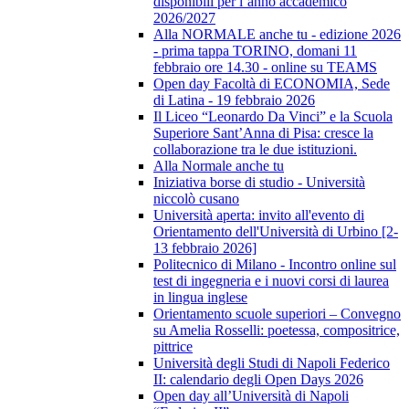
disponibili per l’anno accademico
2026/2027
Alla NORMALE anche tu - edizione 2026
- prima tappa TORINO, domani 11
febbraio ore 14.30 - online su TEAMS
Open day Facoltà di ECONOMIA, Sede
di Latina - 19 febbraio 2026
Il Liceo “Leonardo Da Vinci” e la Scuola
Superiore Sant’Anna di Pisa: cresce la
collaborazione tra le due istituzioni.
Alla Normale anche tu
Iniziativa borse di studio - Università
niccolò cusano
Università aperta: invito all'evento di
Orientamento dell'Università di Urbino [2-
13 febbraio 2026]
Politecnico di Milano - Incontro online sul
test di ingegneria e i nuovi corsi di laurea
in lingua inglese
Orientamento scuole superiori – Convegno
su Amelia Rosselli: poetessa, compositrice,
pittrice
Università degli Studi di Napoli Federico
II: calendario degli Open Days 2026
Open day all’Università di Napoli