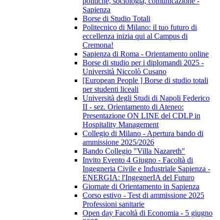
politiche, sociologia, comunicazione -
Sapienza
Borse di Studio Totali
Politecnico di Milano: il tuo futuro di
eccellenza inizia qui al Campus di
Cremona!
Sapienza di Roma - Orientamento online
Borse di studio per i diplomandi 2025 -
Università Niccolò Cusano
[European People ] Borse di studio totali
per studenti liceali
Università degli Studi di Napoli Federico
II - sez. Orientamento di Ateneo:
Presentazione ON LINE del CDLP in
Hospitality Management
Collegio di Milano - Apertura bando di
ammissione 2025/2026
Bando Collegio "Villa Nazareth"
Invito Evento 4 Giugno - Facoltà di
Ingegneria Civile e Industriale Sapienza -
ENERGIA: l'IngegnerIA del Futuro
Giornate di Orientamento in Sapienza
Corso estivo - Test di ammissione 2025
Professioni sanitarie
Open day Facoltà di Economia - 5 giugno