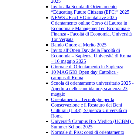
2025
Invito alla Scuola di Orientamento
“Educating Future Citizens (EFC)” 2025
NEWS #EcoTVOrientaLive 2025
Orientamento online Corso di Laurea in
Economia e Management ed Economia e
Finanza - Facoltà di Economia, Università
Tor Vergata
Bando Onore al Merito 2025
Invito all’Open Day della Facoltà di
Economia – Sapienza Università di Roma
– 16 maggio 2025
Giornate di Orientamento in Sapienza
10 MAGGIO Open day Cattolica -
campus di Roma
Scuola di orientamento universitario 2025 -
Apertura delle candidature, scadenza 23
maggio
Orientamento - Tecnologie per la
Conservazione e il Restauro dei Beni
Culturali (L-43), Sapienza Università di
Roma
Università Campus Bio-Medico (UCBM) -
Summer School 2025
Normale di Pisa: corsi di orientamento