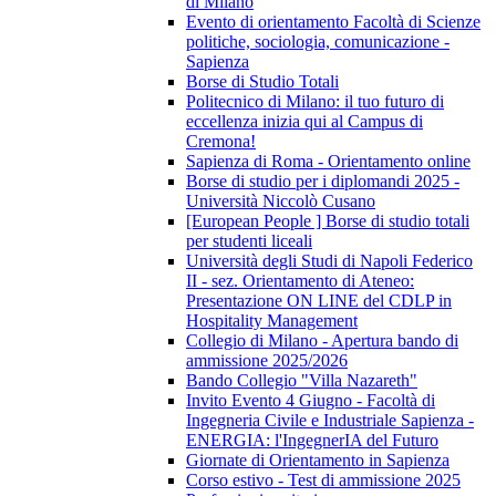
di Milano
Evento di orientamento Facoltà di Scienze
politiche, sociologia, comunicazione -
Sapienza
Borse di Studio Totali
Politecnico di Milano: il tuo futuro di
eccellenza inizia qui al Campus di
Cremona!
Sapienza di Roma - Orientamento online
Borse di studio per i diplomandi 2025 -
Università Niccolò Cusano
[European People ] Borse di studio totali
per studenti liceali
Università degli Studi di Napoli Federico
II - sez. Orientamento di Ateneo:
Presentazione ON LINE del CDLP in
Hospitality Management
Collegio di Milano - Apertura bando di
ammissione 2025/2026
Bando Collegio "Villa Nazareth"
Invito Evento 4 Giugno - Facoltà di
Ingegneria Civile e Industriale Sapienza -
ENERGIA: l'IngegnerIA del Futuro
Giornate di Orientamento in Sapienza
Corso estivo - Test di ammissione 2025