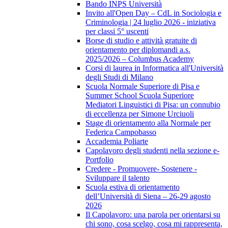
Bando INPS Università
Invito all'Open Day – CdL in Sociologia e
Criminologia | 24 luglio 2026 - iniziativa
per classi 5° uscenti
Borse di studio e attività gratuite di
orientamento per diplomandi a.s.
2025/2026 – Columbus Academy
Corsi di laurea in Informatica all'Università
degli Studi di Milano
Scuola Normale Superiore di Pisa e
Summer School Scuola Superiore
Mediatori Linguistici di Pisa: un connubio
di eccellenza per Simone Urciuoli
Stage di orientamento alla Normale per
Federica Campobasso
Accademia Poliarte
Capolavoro degli studenti nella sezione e-
Portfolio
Credere - Promuovere- Sostenere -
Sviluppare il talento
Scuola estiva di orientamento
dell’Università di Siena – 26-29 agosto
2026
Il Capolavoro: una parola per orientarsi su
chi sono, cosa scelgo, cosa mi rappresenta,