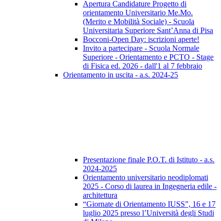
Apertura Candidature Progetto di
orientamento Universitario Me.Mo.
(Merito e Mobilità Sociale) - Scuola
Universitaria Superiore Sant’Anna di Pisa
Bocconi-Open Day: iscrizioni aperte!
Invito a partecipare - Scuola Normale
Superiore - Orientamento e PCTO - Stage
di Fisica ed. 2026 - dall'1 al 7 febbraio
Orientamento in uscita - a.s. 2024-25
Presentazione finale P.O.T. di Istituto - a.s.
2024-2025
Orientamento universitario neodiplomati
2025 - Corso di laurea in Ingegneria edile -
architettura
“Giornate di Orientamento IUSS”, 16 e 17
luglio 2025 presso l’Università degli Studi