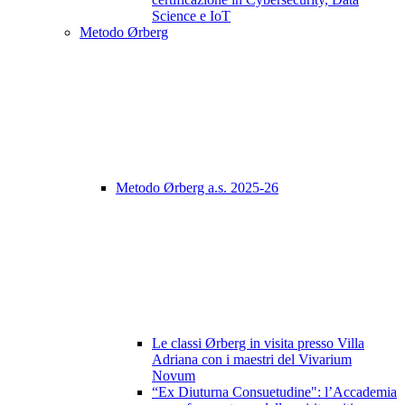
Science e IoT
Metodo Ørberg
Metodo Ørberg a.s. 2025-26
Le classi Ørberg in visita presso Villa
Adriana con i maestri del Vivarium
Novum
“Ex Diuturna Consuetudine": l’Accademia