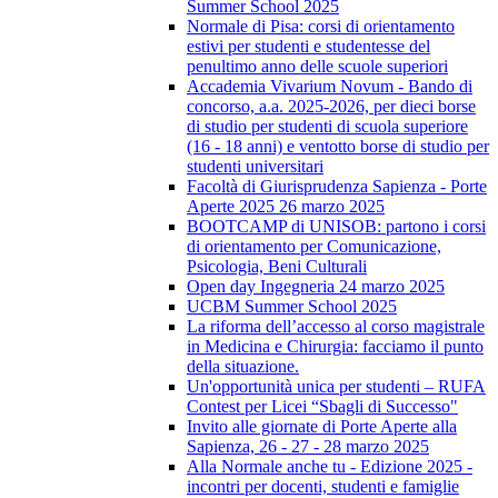
Summer School 2025
Normale di Pisa: corsi di orientamento
estivi per studenti e studentesse del
penultimo anno delle scuole superiori
Accademia Vivarium Novum - Bando di
concorso, a.a. 2025-2026, per dieci borse
di studio per studenti di scuola superiore
(16 - 18 anni) e ventotto borse di studio per
studenti universitari
Facoltà di Giurisprudenza Sapienza - Porte
Aperte 2025 26 marzo 2025
BOOTCAMP di UNISOB: partono i corsi
di orientamento per Comunicazione,
Psicologia, Beni Culturali
Open day Ingegneria 24 marzo 2025
UCBM Summer School 2025
La riforma dell’accesso al corso magistrale
in Medicina e Chirurgia: facciamo il punto
della situazione.
Un'opportunità unica per studenti – RUFA
Contest per Licei “Sbagli di Successo"
Invito alle giornate di Porte Aperte alla
Sapienza, 26 - 27 - 28 marzo 2025
Alla Normale anche tu - Edizione 2025 -
incontri per docenti, studenti e famiglie