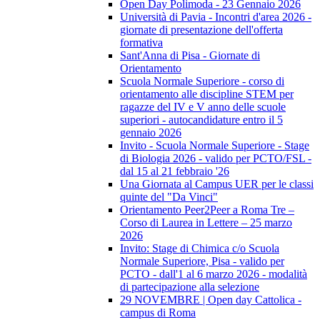
Open Day Polimoda - 23 Gennaio 2026
Università di Pavia - Incontri d'area 2026 -
giornate di presentazione dell'offerta
formativa
Sant'Anna di Pisa - Giornate di
Orientamento
Scuola Normale Superiore - corso di
orientamento alle discipline STEM per
ragazze del IV e V anno delle scuole
superiori - autocandidature entro il 5
gennaio 2026
Invito - Scuola Normale Superiore - Stage
di Biologia 2026 - valido per PCTO/FSL -
dal 15 al 21 febbraio '26
Una Giornata al Campus UER per le classi
quinte del "Da Vinci"
Orientamento Peer2Peer a Roma Tre –
Corso di Laurea in Lettere – 25 marzo
2026
Invito: Stage di Chimica c/o Scuola
Normale Superiore, Pisa - valido per
PCTO - dall'1 al 6 marzo 2026 - modalità
di partecipazione alla selezione
29 NOVEMBRE | Open day Cattolica -
campus di Roma