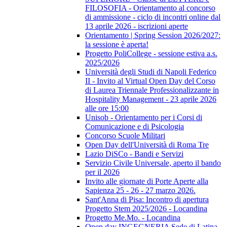
FILOSOFIA - Orientamento al concorso
di ammissione - ciclo di incontri online dal
13 aprile 2026 - iscrizioni aperte
Orientamento | Spring Session 2026/2027:
la sessione è aperta!
Progetto PoliCollege - sessione estiva a.s.
2025/2026
Università degli Studi di Napoli Federico
II - Invito al Virtual Open Day del Corso
di Laurea Triennale Professionalizzante in
Hospitality Management - 23 aprile 2026
alle ore 15:00
Unisob - Orientamento per i Corsi di
Comunicazione e di Psicologia
Concorso Scuole Militari
Open Day dell'Università di Roma Tre
Lazio DiSCo - Bandi e Servizi
Servizio Civile Universale, aperto il bando
per il 2026
Invito alle giornate di Porte Aperte alla
Sapienza 25 - 26 - 27 marzo 2026.
Sant'Anna di Pisa: Incontro di apertura
Progetto Stem 2025/2026 - Locandina
Progetto Me.Mo. - Locandina
Open day INGEGNERIA Sede di Latina -