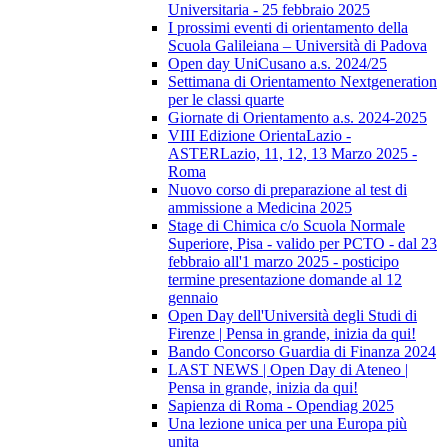
Universitaria - 25 febbraio 2025
I prossimi eventi di orientamento della
Scuola Galileiana – Università di Padova
Open day UniCusano a.s. 2024/25
Settimana di Orientamento Nextgeneration
per le classi quarte
Giornate di Orientamento a.s. 2024-2025
VIII Edizione OrientaLazio -
ASTERLazio, 11, 12, 13 Marzo 2025 -
Roma
Nuovo corso di preparazione al test di
ammissione a Medicina 2025
Stage di Chimica c/o Scuola Normale
Superiore, Pisa - valido per PCTO - dal 23
febbraio all'1 marzo 2025 - posticipo
termine presentazione domande al 12
gennaio
Open Day dell'Università degli Studi di
Firenze | Pensa in grande, inizia da qui!
Bando Concorso Guardia di Finanza 2024
LAST NEWS | Open Day di Ateneo |
Pensa in grande, inizia da qui!
Sapienza di Roma - Opendiag 2025
Una lezione unica per una Europa più
unita