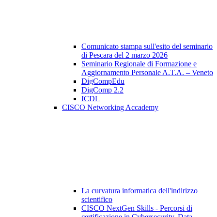
Comunicato stampa sull'esito del seminario
di Pescara del 2 marzo 2026
Seminario Regionale di Formazione e
Aggiornamento Personale A.T.A. – Veneto
DigCompEdu
DigComp 2.2
ICDL
CISCO Networking Accademy
La curvatura informatica dell'indirizzo
scientifico
CISCO NextGen Skills - Percorsi di
certificazione in Cybersecurity, Data