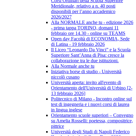
Corsi Ordinari della Scuola Superiore
Meridionale, relativo a n. 40 posti
disponibili per l’anno accademico
2026/2027
Alla NORMALE anche tu - edizione 2026
- prima tappa TORINO, domani 11
febbraio ore 14.30 - online su TEAMS
Open day Facoltà di ECONOMIA, Sede
di Latina - 19 febbraio 2026
Il Liceo “Leonardo Da Vinci” e la Scuola
Superiore Sant’Anna di Pisa: cresce la
collaborazione tra le due istituzioni.
Alla Normale anche tu
Iniziativa borse di studio - Università
niccolò cusano
Università aperta: invito all'evento di
Orientamento dell'Università di Urbino [2-
13 febbraio 2026]
Politecnico di Milano - Incontro online sul
test di ingegneria e i nuovi corsi di laurea
in lingua inglese
Orientamento scuole superiori – Convegno
su Amelia Rosselli: poetessa, compositrice,
pittrice
Università degli Studi di Napoli Federico