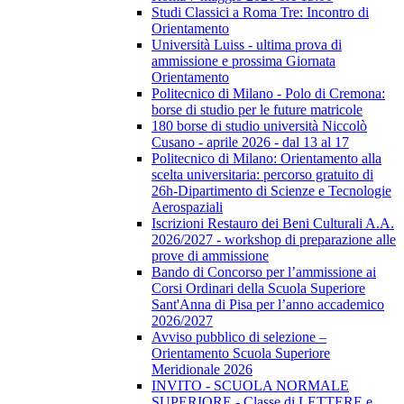
Studi Classici a Roma Tre: Incontro di
Orientamento
Università Luiss - ultima prova di
ammissione e prossima Giornata
Orientamento
Politecnico di Milano - Polo di Cremona:
borse di studio per le future matricole
180 borse di studio università Niccolò
Cusano - aprile 2026 - dal 13 al 17
Politecnico di Milano: Orientamento alla
scelta universitaria: percorso gratuito di
26h-Dipartimento di Scienze e Tecnologie
Aerospaziali
Iscrizioni Restauro dei Beni Culturali A.A.
2026/2027 - workshop di preparazione alle
prove di ammissione
Bando di Concorso per l’ammissione ai
Corsi Ordinari della Scuola Superiore
Sant'Anna di Pisa per l’anno accademico
2026/2027
Avviso pubblico di selezione –
Orientamento Scuola Superiore
Meridionale 2026
INVITO - SCUOLA NORMALE
SUPERIORE - Classe di LETTERE e