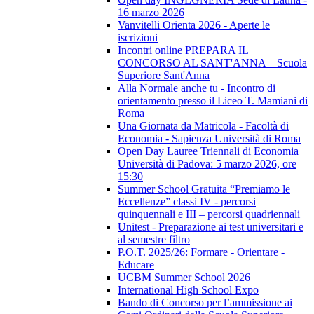
16 marzo 2026
Vanvitelli Orienta 2026 - Aperte le
iscrizioni
Incontri online PREPARA IL
CONCORSO AL SANT'ANNA – Scuola
Superiore Sant'Anna
Alla Normale anche tu - Incontro di
orientamento presso il Liceo T. Mamiani di
Roma
Una Giornata da Matricola - Facoltà di
Economia - Sapienza Università di Roma
Open Day Lauree Triennali di Economia
Università di Padova: 5 marzo 2026, ore
15:30
Summer School Gratuita “Premiamo le
Eccellenze” classi IV - percorsi
quinquennali e III – percorsi quadriennali
Unitest - Preparazione ai test universitari e
al semestre filtro
P.O.T. 2025/26: Formare - Orientare -
Educare
UCBM Summer School 2026
International High School Expo
Bando di Concorso per l’ammissione ai