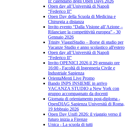
II: calendario degli Open Days 2026
Open day all’Università di Napoli
“Federico II”
Open Day della Scuola di Medicina e
Chirurgia a distanza
Invito evento “Dalla Visione all’Azione –
Rilanciare la competitività europea” - 30
Gennaio 2026
Trinity ViaggiStudio – Borse di studio per
Vacanze Studio e anno scolastico all'estero
Open day all’Università di Napoli
“Federico II”
Invito OPENICI 2026 il 29 gennaio ore
16:00 - Facoltà di Ingegneria Civile e
Industriale Sapienza
OrientaMenti Live Promo
Bando INPS INSIEME in arrivo
VACANZA STUDIO a New York con
gruppo accompagnato da docenti
Giornata di orientamento post-diploma -
OpenDIAG Sapienza Università di Roma,
19 febbraio 2026
Open Day Unifi 2026: il viaggio verso il
futuro inizia a Firenze
Unica - La scuola di tutti