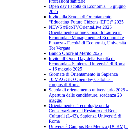
Professioni sanitarie
Open day Facoltà di Economia - 5 giugno
2025
Invito alla Scuola di Orientamento
“Educating Future Citizens (EFC)” 2025
NEWS #EcoTVOrientaLive 2025
Orientamento online Corso di Laurea in
Economia e Management ed Economia e
Finanza - Facoltà di Economia, Università
Tor Vergata
Bando Onore al Merito 2025
Invito all’Open Day della Facoltà di
Economia – Sapienza Università di Roma
– 16 maggio 2025
Giornate di Orientamento in Sapienza
10 MAGGIO Open day Cattolica -
campus di Roma
Scuola di orientamento universitario 2025 -
Apertura delle candidature, scadenza 23
maggio
Orientamento - Tecnologie per la
Conservazione e il Restauro dei Beni
Culturali (L-43), Sapienza Università di
Roma
Università Campus Bio-Medico (UCBM) -