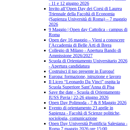
- 11 e 12 giugno 2026
Invito all’Open Day dei Corsi di Laurea
Triennale della Facoltà di Economia
(Sapienza Università di Roma) – 7 maggio
2026
9 Maggio | Open day Cattolica - campus di
Roma
Open day 16 maggio – Vieni a conoscere
l’Accademia di Belle Arti di Brera
Collegio di Milano - Apertura Bando di
Ammissione 2026/2027
Scuola di Orientamento Universitario 2026
- Apertura candidatura
Costruisci il tuo presente in Europa!
Europa: formazione, istruzione e lavoro
Il Liceo “Leonardo Da Vinci” ospita la
Scuola Superiore Sant’Anna di Pisa
Save the date - Scuola di Orientamento
IUSS Pavia | 22-26 giugno 2026
Open Day Polimoda - 7 & 8 Maggio 2026
Evento di orientamento 23 aprile in
Sapienza - Facoltà di Scienze politiche,
sociologia, comunicazione
Open Day Università Pontificia Salesiana -
Roma 7 maggio 2026 ore 15:00