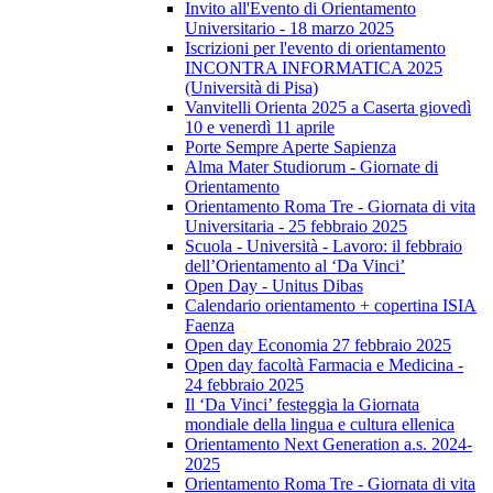
Invito all'Evento di Orientamento
Universitario - 18 marzo 2025
Iscrizioni per l'evento di orientamento
INCONTRA INFORMATICA 2025
(Università di Pisa)
Vanvitelli Orienta 2025 a Caserta giovedì
10 e venerdì 11 aprile
Porte Sempre Aperte Sapienza
Alma Mater Studiorum - Giornate di
Orientamento
Orientamento Roma Tre - Giornata di vita
Universitaria - 25 febbraio 2025
Scuola - Università - Lavoro: il febbraio
dell’Orientamento al ‘Da Vinci’
Open Day - Unitus Dibas
Calendario orientamento + copertina ISIA
Faenza
Open day Economia 27 febbraio 2025
Open day facoltà Farmacia e Medicina -
24 febbraio 2025
Il ‘Da Vinci’ festeggia la Giornata
mondiale della lingua e cultura ellenica
Orientamento Next Generation a.s. 2024-
2025
Orientamento Roma Tre - Giornata di vita