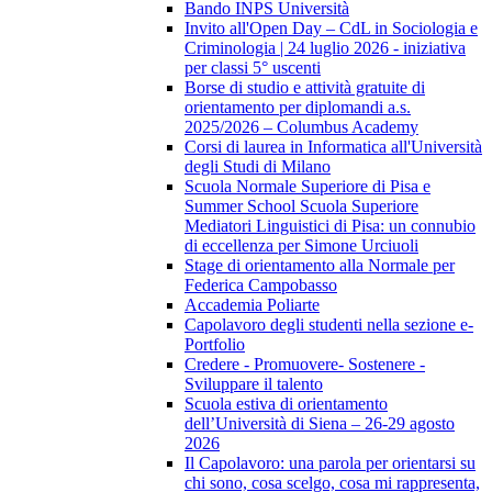
Bando INPS Università
Invito all'Open Day – CdL in Sociologia e
Criminologia | 24 luglio 2026 - iniziativa
per classi 5° uscenti
Borse di studio e attività gratuite di
orientamento per diplomandi a.s.
2025/2026 – Columbus Academy
Corsi di laurea in Informatica all'Università
degli Studi di Milano
Scuola Normale Superiore di Pisa e
Summer School Scuola Superiore
Mediatori Linguistici di Pisa: un connubio
di eccellenza per Simone Urciuoli
Stage di orientamento alla Normale per
Federica Campobasso
Accademia Poliarte
Capolavoro degli studenti nella sezione e-
Portfolio
Credere - Promuovere- Sostenere -
Sviluppare il talento
Scuola estiva di orientamento
dell’Università di Siena – 26-29 agosto
2026
Il Capolavoro: una parola per orientarsi su
chi sono, cosa scelgo, cosa mi rappresenta,