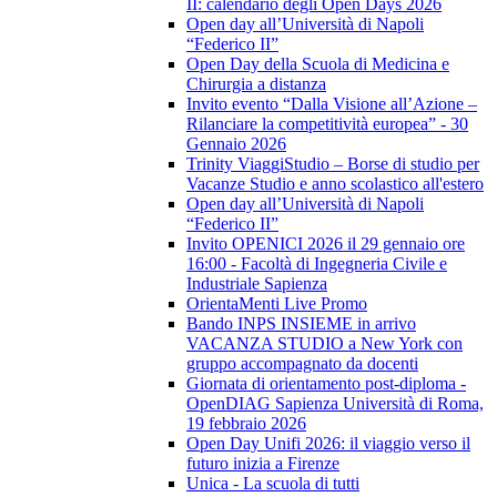
II: calendario degli Open Days 2026
Open day all’Università di Napoli
“Federico II”
Open Day della Scuola di Medicina e
Chirurgia a distanza
Invito evento “Dalla Visione all’Azione –
Rilanciare la competitività europea” - 30
Gennaio 2026
Trinity ViaggiStudio – Borse di studio per
Vacanze Studio e anno scolastico all'estero
Open day all’Università di Napoli
“Federico II”
Invito OPENICI 2026 il 29 gennaio ore
16:00 - Facoltà di Ingegneria Civile e
Industriale Sapienza
OrientaMenti Live Promo
Bando INPS INSIEME in arrivo
VACANZA STUDIO a New York con
gruppo accompagnato da docenti
Giornata di orientamento post-diploma -
OpenDIAG Sapienza Università di Roma,
19 febbraio 2026
Open Day Unifi 2026: il viaggio verso il
futuro inizia a Firenze
Unica - La scuola di tutti