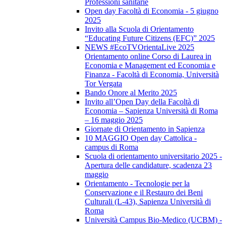
Professioni sanitarie
Open day Facoltà di Economia - 5 giugno
2025
Invito alla Scuola di Orientamento
“Educating Future Citizens (EFC)” 2025
NEWS #EcoTVOrientaLive 2025
Orientamento online Corso di Laurea in
Economia e Management ed Economia e
Finanza - Facoltà di Economia, Università
Tor Vergata
Bando Onore al Merito 2025
Invito all’Open Day della Facoltà di
Economia – Sapienza Università di Roma
– 16 maggio 2025
Giornate di Orientamento in Sapienza
10 MAGGIO Open day Cattolica -
campus di Roma
Scuola di orientamento universitario 2025 -
Apertura delle candidature, scadenza 23
maggio
Orientamento - Tecnologie per la
Conservazione e il Restauro dei Beni
Culturali (L-43), Sapienza Università di
Roma
Università Campus Bio-Medico (UCBM) -