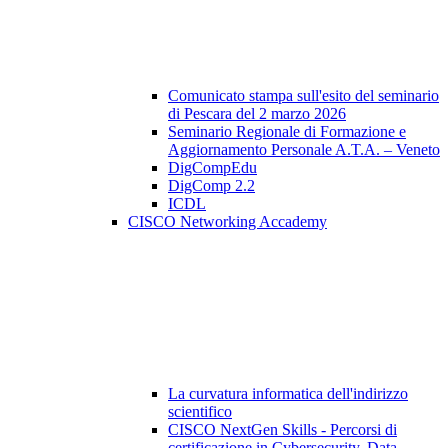
Comunicato stampa sull'esito del seminario
di Pescara del 2 marzo 2026
Seminario Regionale di Formazione e
Aggiornamento Personale A.T.A. – Veneto
DigCompEdu
DigComp 2.2
ICDL
CISCO Networking Accademy
La curvatura informatica dell'indirizzo
scientifico
CISCO NextGen Skills - Percorsi di
certificazione in Cybersecurity, Data