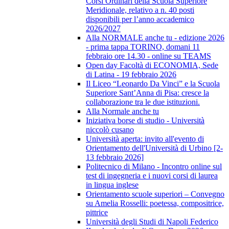
Corsi Ordinari della Scuola Superiore
Meridionale, relativo a n. 40 posti
disponibili per l’anno accademico
2026/2027
Alla NORMALE anche tu - edizione 2026
- prima tappa TORINO, domani 11
febbraio ore 14.30 - online su TEAMS
Open day Facoltà di ECONOMIA, Sede
di Latina - 19 febbraio 2026
Il Liceo “Leonardo Da Vinci” e la Scuola
Superiore Sant’Anna di Pisa: cresce la
collaborazione tra le due istituzioni.
Alla Normale anche tu
Iniziativa borse di studio - Università
niccolò cusano
Università aperta: invito all'evento di
Orientamento dell'Università di Urbino [2-
13 febbraio 2026]
Politecnico di Milano - Incontro online sul
test di ingegneria e i nuovi corsi di laurea
in lingua inglese
Orientamento scuole superiori – Convegno
su Amelia Rosselli: poetessa, compositrice,
pittrice
Università degli Studi di Napoli Federico