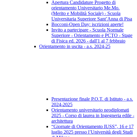
Apertura Candidature Progetto di
orientamento Universitario Me.Mo.
(Merito e Mobilità Sociale) - Scuola
Universitaria Superiore Sant’Anna di Pisa
Bocconi-Open Day: iscrizioni aperte!
Invito a partecipare - Scuola Normale
Superiore - Orientamento e PCTO - Stage
di Fisica ed. 2026 - dall'1 al 7 febbraio
Orientamento in uscita - a.s. 2024-25
Presentazione finale P.O.T. di Istituto - a.s.
2024-2025
Orientamento universitario neodiplomati
2025 - Corso di laurea in Ingegneria edile -
architettura
“Giornate di Orientamento IUSS”, 16 e 17
luglio 2025 presso l’Università degli Studi