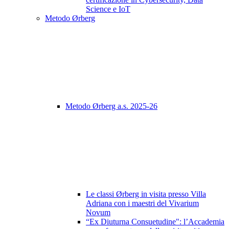
Science e IoT
Metodo Ørberg
Metodo Ørberg a.s. 2025-26
Le classi Ørberg in visita presso Villa
Adriana con i maestri del Vivarium
Novum
“Ex Diuturna Consuetudine": l’Accademia