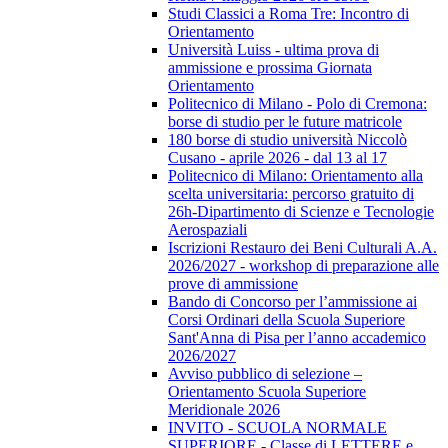
Studi Classici a Roma Tre: Incontro di
Orientamento
Università Luiss - ultima prova di
ammissione e prossima Giornata
Orientamento
Politecnico di Milano - Polo di Cremona:
borse di studio per le future matricole
180 borse di studio università Niccolò
Cusano - aprile 2026 - dal 13 al 17
Politecnico di Milano: Orientamento alla
scelta universitaria: percorso gratuito di
26h-Dipartimento di Scienze e Tecnologie
Aerospaziali
Iscrizioni Restauro dei Beni Culturali A.A.
2026/2027 - workshop di preparazione alle
prove di ammissione
Bando di Concorso per l’ammissione ai
Corsi Ordinari della Scuola Superiore
Sant'Anna di Pisa per l’anno accademico
2026/2027
Avviso pubblico di selezione –
Orientamento Scuola Superiore
Meridionale 2026
INVITO - SCUOLA NORMALE
SUPERIORE - Classe di LETTERE e