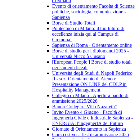
di Milano
Evento di orientamento Facoltà di Scienze
politiche, sociologia, comunicazione -
Sapienza
Borse di Studio Totali
Politecnico di Milano: il tuo futuro di
eccellenza inizia qui al Campus di
Cremona!
Sapienza di Roma - Orientamento online
Borse di studio per i diplomandi 2025 -
Università Niccolò Cusano
[European People ] Borse di studio totali
per studenti liceali
Università degli Studi di Napoli Federico
II - sez. Orientamento di Ateneo:
Presentazione ON LINE del CDLP in
Hospitality Management
Collegio di Milano - Apertura bando di
ammissione 2025/2026
Bando Collegio "Villa Nazareth"
Invito Evento 4 Giugno - Facoltà di
Ingegneria Civile e Industriale Sapienza -
ENERGIA: l'IngegnerIA del Futuro
Giornate di Orientamento in Sapienza
Corso estivo - Test di ammissione 2025