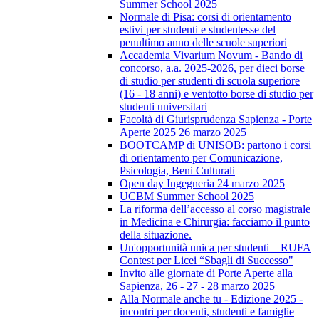
Summer School 2025
Normale di Pisa: corsi di orientamento
estivi per studenti e studentesse del
penultimo anno delle scuole superiori
Accademia Vivarium Novum - Bando di
concorso, a.a. 2025-2026, per dieci borse
di studio per studenti di scuola superiore
(16 - 18 anni) e ventotto borse di studio per
studenti universitari
Facoltà di Giurisprudenza Sapienza - Porte
Aperte 2025 26 marzo 2025
BOOTCAMP di UNISOB: partono i corsi
di orientamento per Comunicazione,
Psicologia, Beni Culturali
Open day Ingegneria 24 marzo 2025
UCBM Summer School 2025
La riforma dell’accesso al corso magistrale
in Medicina e Chirurgia: facciamo il punto
della situazione.
Un'opportunità unica per studenti – RUFA
Contest per Licei “Sbagli di Successo"
Invito alle giornate di Porte Aperte alla
Sapienza, 26 - 27 - 28 marzo 2025
Alla Normale anche tu - Edizione 2025 -
incontri per docenti, studenti e famiglie