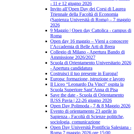
- 11 e 12 giugno 2026
Invito all’Open Day dei Corsi di Laurea
Triennale della Facoltà di Economia
(Sapienza Università di Roma) – 7 maggio
2026
9 Maggio | Open day Cattolica - campus di
Roma
Open day 16 maggio – Vieni a conoscere
l’Accademia di Belle Arti di Brera
Collegio di Milano - Apertura Bando di
Ammissione 2026/2027
Scuola di Orientamento Universitario 2026
- Apertura candidatura
Costruisci il tuo presente in Europa!
Europa: formazione, istruzione e lavoro
Il Liceo “Leonardo Da Vinci” ospita la
Scuola Superiore Sant’Anna di Pisa
Save the date - Scuola di Orientamento
IUSS Pavia | 22-26 giugno 2026
Open Day Polimoda - 7 & 8 Maggio 2026
Evento di orientamento 23 aprile in
Sapienza - Facoltà di Scienze politiche,
sociologia, comunicazione
Open Day Università Pontificia Salesiana -
Roma 7 maggio 2026 ore 15:00