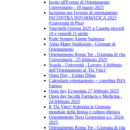
Invito all'Evento di Orientamento
Universitario - 18 marzo 2025
Iscrizioni per l'evento di orientamento
INCONTRA INFORMATICA 2025
(Università di Pisa)
Vanvitelli Orienta 2025 a Caserta giovedì
10 e venerdì 11 aprile
Porte Sempre Aperte Sapienza
Alma Mater Studiorum - Giornate di
Orientamento
Orientamento Roma Tre - Giornata di vita
Universitaria - 25 febbraio 2025
Scuola - Università - Lavoro: il febbraio
dell’Orientamento al ‘Da Vinci’
Open Day - Unitus Dibas
Calendario orientamento + copertina ISIA
Faenza
Open day Economia 27 febbraio 2025
Open day facoltà Farmacia e Medicina -
24 febbraio 2025
Il ‘Da Vinci’ festeggia la Giornata
mondiale della lingua e cultura ellenica
Orientamento Next Generation a.s. 2024-
2025
Orientamento Roma Tre - Giornata di vita