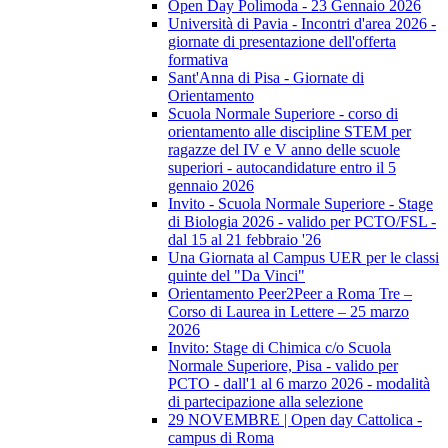
Open Day Polimoda - 23 Gennaio 2026
Università di Pavia - Incontri d'area 2026 -
giornate di presentazione dell'offerta
formativa
Sant'Anna di Pisa - Giornate di
Orientamento
Scuola Normale Superiore - corso di
orientamento alle discipline STEM per
ragazze del IV e V anno delle scuole
superiori - autocandidature entro il 5
gennaio 2026
Invito - Scuola Normale Superiore - Stage
di Biologia 2026 - valido per PCTO/FSL -
dal 15 al 21 febbraio '26
Una Giornata al Campus UER per le classi
quinte del "Da Vinci"
Orientamento Peer2Peer a Roma Tre –
Corso di Laurea in Lettere – 25 marzo
2026
Invito: Stage di Chimica c/o Scuola
Normale Superiore, Pisa - valido per
PCTO - dall'1 al 6 marzo 2026 - modalità
di partecipazione alla selezione
29 NOVEMBRE | Open day Cattolica -
campus di Roma