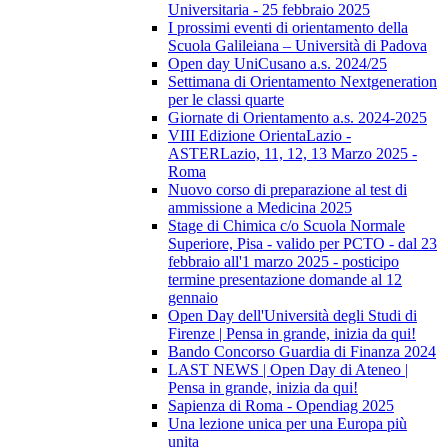
Universitaria - 25 febbraio 2025
I prossimi eventi di orientamento della
Scuola Galileiana – Università di Padova
Open day UniCusano a.s. 2024/25
Settimana di Orientamento Nextgeneration
per le classi quarte
Giornate di Orientamento a.s. 2024-2025
VIII Edizione OrientaLazio -
ASTERLazio, 11, 12, 13 Marzo 2025 -
Roma
Nuovo corso di preparazione al test di
ammissione a Medicina 2025
Stage di Chimica c/o Scuola Normale
Superiore, Pisa - valido per PCTO - dal 23
febbraio all'1 marzo 2025 - posticipo
termine presentazione domande al 12
gennaio
Open Day dell'Università degli Studi di
Firenze | Pensa in grande, inizia da qui!
Bando Concorso Guardia di Finanza 2024
LAST NEWS | Open Day di Ateneo |
Pensa in grande, inizia da qui!
Sapienza di Roma - Opendiag 2025
Una lezione unica per una Europa più
unita