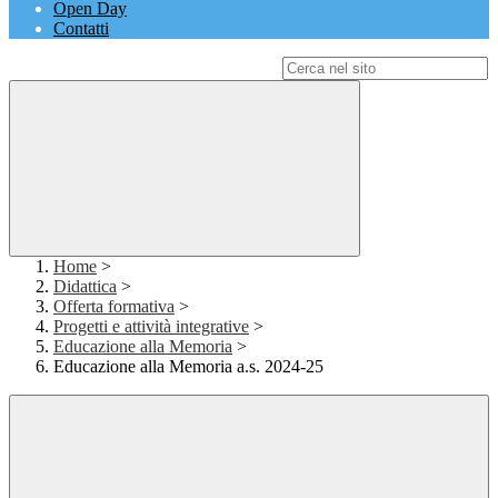
Open Day
Contatti
Campo di ricerca per le pagine del sito
Home
>
Didattica
>
Offerta formativa
>
Progetti e attività integrative
>
Educazione alla Memoria
>
Educazione alla Memoria a.s. 2024-25