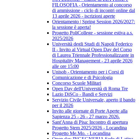
FILOSOFIA - Orientamento al concorso
di ammissione - ciclo di incontri online dal
13 aprile 2026 - iscrizioni aperte
Orientamento | Spring Session 2026/2027:
la sessione è aperta!
Progetto PoliCollege - sessione estiva a.s.
2025/2026
Università degli Studi di Napoli Federico
II - Invito al Virtual Open Day del Corso
di Laurea Triennale Professionalizzante in
Hospitality Management - 23 aprile 2026
alle ore 15:00
Unisob - Orientamento per i Corsi di
Comunicazione e di Psicologia
Concorso Scuole Militari
Open Day dell'Università di Roma Tre
Lazio DiSCo - Bandi e Servizi
Servizio Civile Universale, aperto il bando
per il 2026
Invito alle giornate di Porte Aperte alla
Sapienza 25 - 26 - 27 marzo 2026.
Sant'Anna di Pisa: Incontro di apertura
Progetto Stem 2025/2026 - Locandina
Progetto Me.Mo. - Locandina
Open day INGEGNERIA Sede di Latina -