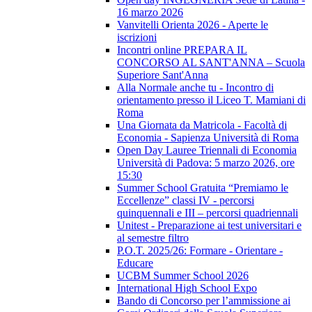
16 marzo 2026
Vanvitelli Orienta 2026 - Aperte le
iscrizioni
Incontri online PREPARA IL
CONCORSO AL SANT'ANNA – Scuola
Superiore Sant'Anna
Alla Normale anche tu - Incontro di
orientamento presso il Liceo T. Mamiani di
Roma
Una Giornata da Matricola - Facoltà di
Economia - Sapienza Università di Roma
Open Day Lauree Triennali di Economia
Università di Padova: 5 marzo 2026, ore
15:30
Summer School Gratuita “Premiamo le
Eccellenze” classi IV - percorsi
quinquennali e III – percorsi quadriennali
Unitest - Preparazione ai test universitari e
al semestre filtro
P.O.T. 2025/26: Formare - Orientare -
Educare
UCBM Summer School 2026
International High School Expo
Bando di Concorso per l’ammissione ai