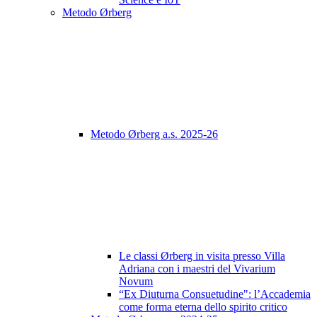
Metodo Ørberg
Metodo Ørberg a.s. 2025-26
Le classi Ørberg in visita presso Villa
Adriana con i maestri del Vivarium
Novum
“Ex Diuturna Consuetudine": l’Accademia
come forma eterna dello spirito critico