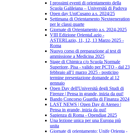
I prossimi eventi di orientamento della
Scuola Galileiana – Università di Padova
Open day UniCusano a.s. 2024/25
Settimana di Orientamento Nextgeneration
per le classi quarte
Giornate di Orientamento a.s. 2024-2025
VIII Edizione OrientaLazio -
ASTERLazio, 11, 12, 13 Marzo 2025 -
Roma
Nuovo corso di preparazione al test di
ammissione a Medicina 2025
Stage di Chimica c/o Scuola Normale
Superiore, Pisa - valido per PCTO - dal 23
febbraio all'1 marzo 2025 - posticipo
termine presentazione domande al 12
gennaio
Open Day dell'Università degli Studi di
Firenze | Pensa in grande, inizia da qui!
Bando Concorso Guardia di Finanza 2024
LAST NEWS | Open Day di Ateneo |
Pensa in grande, inizia da qui!
Sapienza di Roma - Opendiag 2025
Una lezione unica per una Europa più
unita
Giornate di orientamento: Unife Orienta -