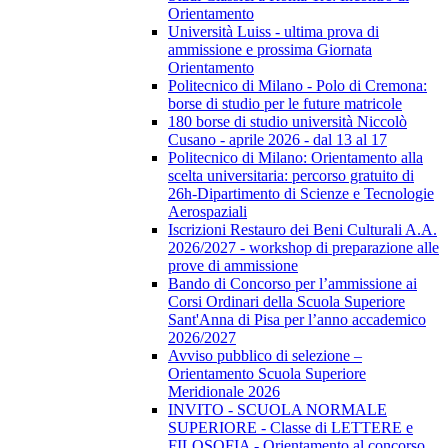
Orientamento
Università Luiss - ultima prova di
ammissione e prossima Giornata
Orientamento
Politecnico di Milano - Polo di Cremona:
borse di studio per le future matricole
180 borse di studio università Niccolò
Cusano - aprile 2026 - dal 13 al 17
Politecnico di Milano: Orientamento alla
scelta universitaria: percorso gratuito di
26h-Dipartimento di Scienze e Tecnologie
Aerospaziali
Iscrizioni Restauro dei Beni Culturali A.A.
2026/2027 - workshop di preparazione alle
prove di ammissione
Bando di Concorso per l’ammissione ai
Corsi Ordinari della Scuola Superiore
Sant'Anna di Pisa per l’anno accademico
2026/2027
Avviso pubblico di selezione –
Orientamento Scuola Superiore
Meridionale 2026
INVITO - SCUOLA NORMALE
SUPERIORE - Classe di LETTERE e
FILOSOFIA - Orientamento al concorso