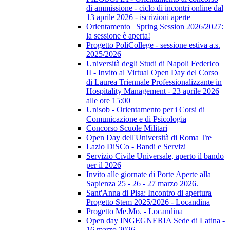
di ammissione - ciclo di incontri online dal
13 aprile 2026 - iscrizioni aperte
Orientamento | Spring Session 2026/2027:
la sessione è aperta!
Progetto PoliCollege - sessione estiva a.s.
2025/2026
Università degli Studi di Napoli Federico
II - Invito al Virtual Open Day del Corso
di Laurea Triennale Professionalizzante in
Hospitality Management - 23 aprile 2026
alle ore 15:00
Unisob - Orientamento per i Corsi di
Comunicazione e di Psicologia
Concorso Scuole Militari
Open Day dell'Università di Roma Tre
Lazio DiSCo - Bandi e Servizi
Servizio Civile Universale, aperto il bando
per il 2026
Invito alle giornate di Porte Aperte alla
Sapienza 25 - 26 - 27 marzo 2026.
Sant'Anna di Pisa: Incontro di apertura
Progetto Stem 2025/2026 - Locandina
Progetto Me.Mo. - Locandina
Open day INGEGNERIA Sede di Latina -
16 marzo 2026