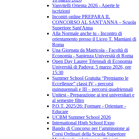
Vanvitelli Orienta 2026 - Aperte le
iscrizioni
Incontri online PREPARA IL
CONCORSO AL SANT'ANNA – Scuola
Superiore Sant'Anna
Alla Normale anche tu - Incontro di
orientamento presso il Liceo T. Mamiani di
Roma
Una Giornata da Matricola - Facoltà di
Economia - Sapienza Università di Roma
Open Day Lauree Triennali di Economia
Università di Padova: 5 marzo 2026, ore
15:30
Summer School Gratuita “Premiamo le
Eccellenze” classi IV - percorsi
quinquennali e III – percorsi quadriennali
Unitest - Preparazione ai test universitari e
al semestre filtro
P.O.T. 2025/26: Formare - Orientare -
Educare
UCBM Summer School 2026
International High School Expo
Bando di Concorso per l’ammissione ai
Corsi Ordinari della Scuola Superiore