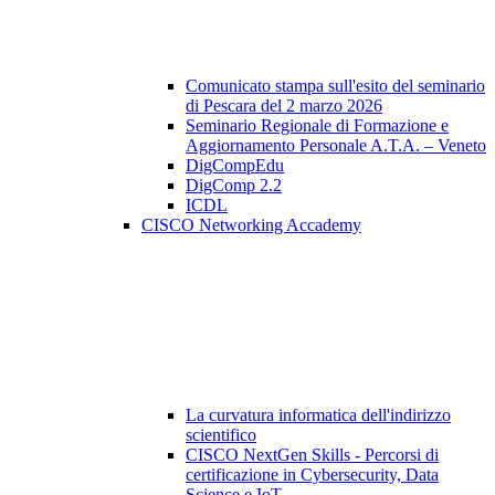
Comunicato stampa sull'esito del seminario
di Pescara del 2 marzo 2026
Seminario Regionale di Formazione e
Aggiornamento Personale A.T.A. – Veneto
DigCompEdu
DigComp 2.2
ICDL
CISCO Networking Accademy
La curvatura informatica dell'indirizzo
scientifico
CISCO NextGen Skills - Percorsi di
certificazione in Cybersecurity, Data
Science e IoT