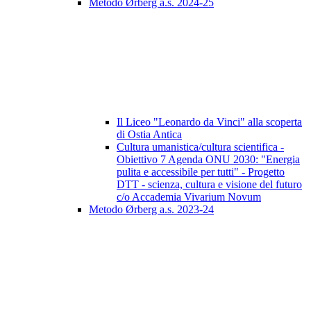
Metodo Ørberg a.s. 2024-25
Il Liceo "Leonardo da Vinci" alla scoperta
di Ostia Antica
Cultura umanistica/cultura scientifica -
Obiettivo 7 Agenda ONU 2030: "Energia
pulita e accessibile per tutti" - Progetto
DTT - scienza, cultura e visione del futuro
c/o Accademia Vivarium Novum
Metodo Ørberg a.s. 2023-24