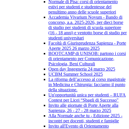
Normale di Pisa: corsi di orientamento
estivi per studenti e studentesse del
penultimo anno delle scuole superiori
Accademia Vivarium Novum - Bando di
concorso, a.a. 2025-2026, per dieci borse
di studio per studenti di scuola superiore
(16 - 18 anni) e ventotto borse di studio per
studenti universitari
Facoltà di Giurisprudenza Sapienza - Porte
Aperte 2025 26 marzo 2025
BOOTCAMP di UNISOB: partono i corsi
di orientamento per Comunicazione,
Psicologia, Beni Culturali
Open day Ingegneria 24 marzo 2025
UCBM Summer School 2025
La riforma dell’accesso al corso magistrale
in Medicina e Chirurgia: facciamo il punto
della situazione.
Un'opportunità unica per studenti – RUFA
Contest per Licei “Sbagli di Successo"
Invito alle giornate di Porte Aperte alla
Sapienza, 26 - 27 - 28 marzo 2025
Alla Normale anche tu - Edizione 2025 -
incontri per docenti, studenti e famiglie
Invito all'Evento di Orientamento