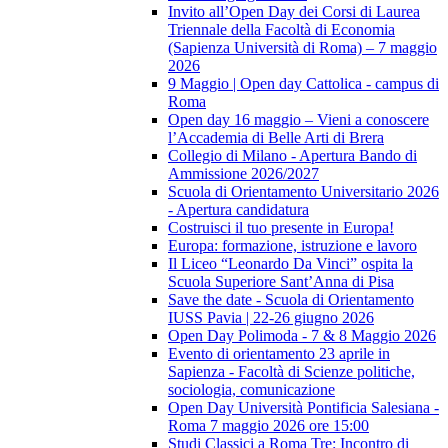
Invito all’Open Day dei Corsi di Laurea
Triennale della Facoltà di Economia
(Sapienza Università di Roma) – 7 maggio
2026
9 Maggio | Open day Cattolica - campus di
Roma
Open day 16 maggio – Vieni a conoscere
l’Accademia di Belle Arti di Brera
Collegio di Milano - Apertura Bando di
Ammissione 2026/2027
Scuola di Orientamento Universitario 2026
- Apertura candidatura
Costruisci il tuo presente in Europa!
Europa: formazione, istruzione e lavoro
Il Liceo “Leonardo Da Vinci” ospita la
Scuola Superiore Sant’Anna di Pisa
Save the date - Scuola di Orientamento
IUSS Pavia | 22-26 giugno 2026
Open Day Polimoda - 7 & 8 Maggio 2026
Evento di orientamento 23 aprile in
Sapienza - Facoltà di Scienze politiche,
sociologia, comunicazione
Open Day Università Pontificia Salesiana -
Roma 7 maggio 2026 ore 15:00
Studi Classici a Roma Tre: Incontro di