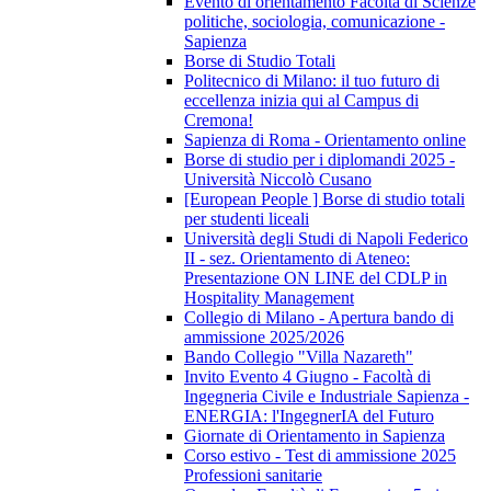
Evento di orientamento Facoltà di Scienze
politiche, sociologia, comunicazione -
Sapienza
Borse di Studio Totali
Politecnico di Milano: il tuo futuro di
eccellenza inizia qui al Campus di
Cremona!
Sapienza di Roma - Orientamento online
Borse di studio per i diplomandi 2025 -
Università Niccolò Cusano
[European People ] Borse di studio totali
per studenti liceali
Università degli Studi di Napoli Federico
II - sez. Orientamento di Ateneo:
Presentazione ON LINE del CDLP in
Hospitality Management
Collegio di Milano - Apertura bando di
ammissione 2025/2026
Bando Collegio "Villa Nazareth"
Invito Evento 4 Giugno - Facoltà di
Ingegneria Civile e Industriale Sapienza -
ENERGIA: l'IngegnerIA del Futuro
Giornate di Orientamento in Sapienza
Corso estivo - Test di ammissione 2025
Professioni sanitarie