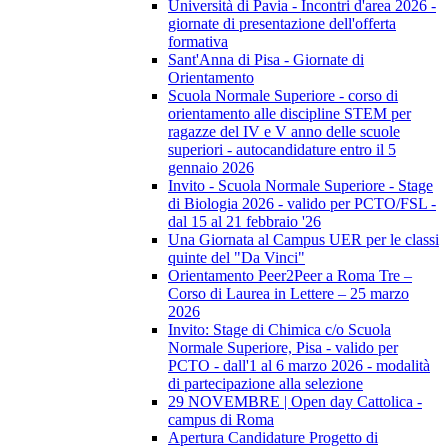
Università di Pavia - Incontri d'area 2026 -
giornate di presentazione dell'offerta
formativa
Sant'Anna di Pisa - Giornate di
Orientamento
Scuola Normale Superiore - corso di
orientamento alle discipline STEM per
ragazze del IV e V anno delle scuole
superiori - autocandidature entro il 5
gennaio 2026
Invito - Scuola Normale Superiore - Stage
di Biologia 2026 - valido per PCTO/FSL -
dal 15 al 21 febbraio '26
Una Giornata al Campus UER per le classi
quinte del "Da Vinci"
Orientamento Peer2Peer a Roma Tre –
Corso di Laurea in Lettere – 25 marzo
2026
Invito: Stage di Chimica c/o Scuola
Normale Superiore, Pisa - valido per
PCTO - dall'1 al 6 marzo 2026 - modalità
di partecipazione alla selezione
29 NOVEMBRE | Open day Cattolica -
campus di Roma
Apertura Candidature Progetto di