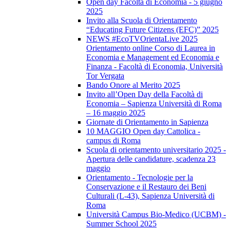
Open day Facoltà di Economia - 5 giugno
2025
Invito alla Scuola di Orientamento
“Educating Future Citizens (EFC)” 2025
NEWS #EcoTVOrientaLive 2025
Orientamento online Corso di Laurea in
Economia e Management ed Economia e
Finanza - Facoltà di Economia, Università
Tor Vergata
Bando Onore al Merito 2025
Invito all’Open Day della Facoltà di
Economia – Sapienza Università di Roma
– 16 maggio 2025
Giornate di Orientamento in Sapienza
10 MAGGIO Open day Cattolica -
campus di Roma
Scuola di orientamento universitario 2025 -
Apertura delle candidature, scadenza 23
maggio
Orientamento - Tecnologie per la
Conservazione e il Restauro dei Beni
Culturali (L-43), Sapienza Università di
Roma
Università Campus Bio-Medico (UCBM) -
Summer School 2025