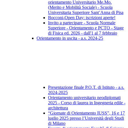
orientamento Universitario Me.Mo.
(Merito e Mobilità Sociale) - Scuola
Universitaria Superiore Sant’Anna di Pisa
Bocconi-Open Day: iscrizioni aperte!
Invito a partecipare - Scuola Normale
Superiore - Orientamento e PCTO - Stage
di Fisica ed. 2026 - dall'1 al 7 febbraio
Orientamento in uscita - a.s. 2024-25
Presentazione finale P.O.T. di Istituto - a.s.
2024-2025
Orientamento universitario neodiplomati
2025 - Corso di laurea in Ingegneria edile -
architettura
“Giornate di Orientamento IUSS”, 16 e 17
luglio 2025 presso l’Università degli Studi
di Milano