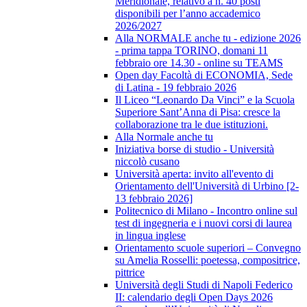
Meridionale, relativo a n. 40 posti
disponibili per l’anno accademico
2026/2027
Alla NORMALE anche tu - edizione 2026
- prima tappa TORINO, domani 11
febbraio ore 14.30 - online su TEAMS
Open day Facoltà di ECONOMIA, Sede
di Latina - 19 febbraio 2026
Il Liceo “Leonardo Da Vinci” e la Scuola
Superiore Sant’Anna di Pisa: cresce la
collaborazione tra le due istituzioni.
Alla Normale anche tu
Iniziativa borse di studio - Università
niccolò cusano
Università aperta: invito all'evento di
Orientamento dell'Università di Urbino [2-
13 febbraio 2026]
Politecnico di Milano - Incontro online sul
test di ingegneria e i nuovi corsi di laurea
in lingua inglese
Orientamento scuole superiori – Convegno
su Amelia Rosselli: poetessa, compositrice,
pittrice
Università degli Studi di Napoli Federico
II: calendario degli Open Days 2026