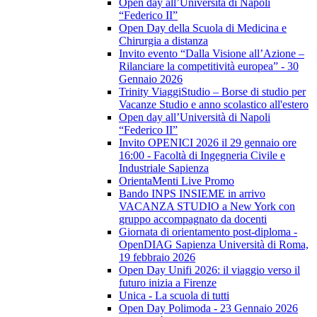
Open day all’Università di Napoli
“Federico II”
Open Day della Scuola di Medicina e
Chirurgia a distanza
Invito evento “Dalla Visione all’Azione –
Rilanciare la competitività europea” - 30
Gennaio 2026
Trinity ViaggiStudio – Borse di studio per
Vacanze Studio e anno scolastico all'estero
Open day all’Università di Napoli
“Federico II”
Invito OPENICI 2026 il 29 gennaio ore
16:00 - Facoltà di Ingegneria Civile e
Industriale Sapienza
OrientaMenti Live Promo
Bando INPS INSIEME in arrivo
VACANZA STUDIO a New York con
gruppo accompagnato da docenti
Giornata di orientamento post-diploma -
OpenDIAG Sapienza Università di Roma,
19 febbraio 2026
Open Day Unifi 2026: il viaggio verso il
futuro inizia a Firenze
Unica - La scuola di tutti
Open Day Polimoda - 23 Gennaio 2026