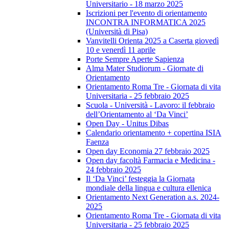
Universitario - 18 marzo 2025
Iscrizioni per l'evento di orientamento
INCONTRA INFORMATICA 2025
(Università di Pisa)
Vanvitelli Orienta 2025 a Caserta giovedì
10 e venerdì 11 aprile
Porte Sempre Aperte Sapienza
Alma Mater Studiorum - Giornate di
Orientamento
Orientamento Roma Tre - Giornata di vita
Universitaria - 25 febbraio 2025
Scuola - Università - Lavoro: il febbraio
dell’Orientamento al ‘Da Vinci’
Open Day - Unitus Dibas
Calendario orientamento + copertina ISIA
Faenza
Open day Economia 27 febbraio 2025
Open day facoltà Farmacia e Medicina -
24 febbraio 2025
Il ‘Da Vinci’ festeggia la Giornata
mondiale della lingua e cultura ellenica
Orientamento Next Generation a.s. 2024-
2025
Orientamento Roma Tre - Giornata di vita
Universitaria - 25 febbraio 2025