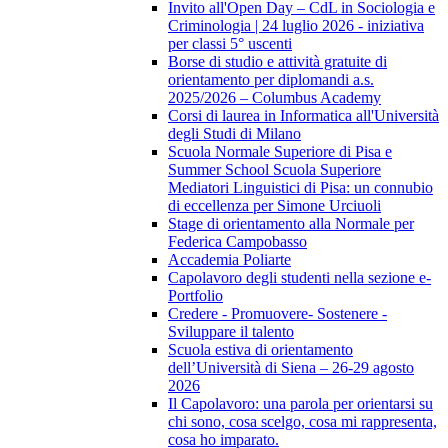
Invito all'Open Day – CdL in Sociologia e
Criminologia | 24 luglio 2026 - iniziativa
per classi 5° uscenti
Borse di studio e attività gratuite di
orientamento per diplomandi a.s.
2025/2026 – Columbus Academy
Corsi di laurea in Informatica all'Università
degli Studi di Milano
Scuola Normale Superiore di Pisa e
Summer School Scuola Superiore
Mediatori Linguistici di Pisa: un connubio
di eccellenza per Simone Urciuoli
Stage di orientamento alla Normale per
Federica Campobasso
Accademia Poliarte
Capolavoro degli studenti nella sezione e-
Portfolio
Credere - Promuovere- Sostenere -
Sviluppare il talento
Scuola estiva di orientamento
dell’Università di Siena – 26-29 agosto
2026
Il Capolavoro: una parola per orientarsi su
chi sono, cosa scelgo, cosa mi rappresenta,
cosa ho imparato.