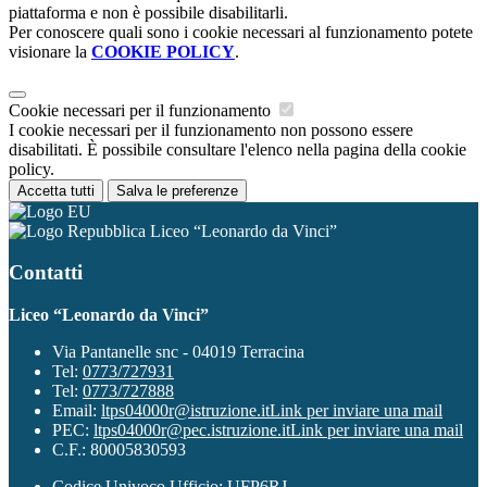
piattaforma e non è possibile disabilitarli.
Per conoscere quali sono i cookie necessari al funzionamento potete
visionare la
COOKIE POLICY
.
Cookie necessari per il funzionamento
I cookie necessari per il funzionamento non possono essere
disabilitati. È possibile consultare l'elenco nella pagina della cookie
policy.
Accetta tutti
Salva le preferenze
Liceo “Leonardo da Vinci”
Contatti
Liceo “Leonardo da Vinci”
Via Pantanelle snc - 04019 Terracina
Tel:
0773/727931
Tel:
0773/727888
Email:
ltps04000r@istruzione.it
Link per inviare una mail
PEC:
ltps04000r@pec.istruzione.it
Link per inviare una mail
C.F.: 80005830593
Codice Univoco Ufficio: UFP6RJ