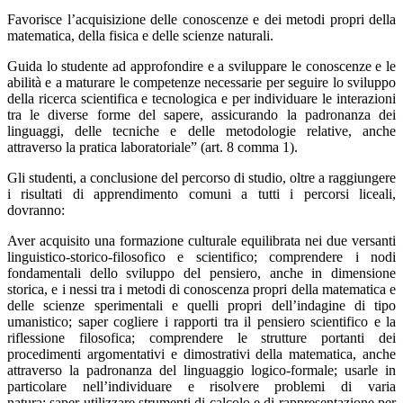
Favorisce l’acquisizione delle conoscenze e dei metodi propri della
matematica, della fisica e delle scienze naturali.
Guida lo studente ad approfondire e a sviluppare le conoscenze e le
abilità e a maturare le competenze necessarie per seguire lo sviluppo
della ricerca scientifica e tecnologica e per individuare le interazioni
tra le diverse forme del sapere, assicurando la padronanza dei
linguaggi, delle tecniche e delle metodologie relative, anche
attraverso la pratica laboratoriale” (art. 8 comma 1).
Gli studenti, a conclusione del percorso di studio, oltre a raggiungere
i risultati di apprendimento comuni a tutti i percorsi liceali,
dovranno:
Aver acquisito una formazione culturale equilibrata nei due versanti
linguistico-storico-filosofico e scientifico; comprendere i nodi
fondamentali dello sviluppo del pensiero, anche in dimensione
storica, e i nessi tra i metodi di conoscenza propri della matematica e
delle scienze sperimentali e quelli propri dell’indagine di tipo
umanistico; saper cogliere i rapporti tra il pensiero scientifico e la
riflessione filosofica; comprendere le strutture portanti dei
procedimenti argomentativi e dimostrativi della matematica, anche
attraverso la padronanza del linguaggio logico-formale; usarle in
particolare nell’individuare e risolvere problemi di varia
natura; saper utilizzare strumenti di calcolo e di rappresentazione per