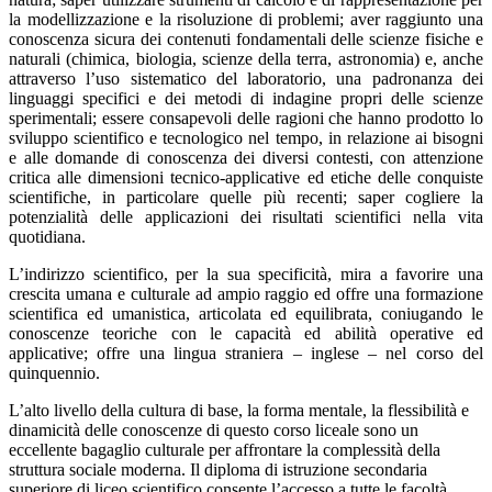
la modellizzazione e la risoluzione di problemi; aver raggiunto una
conoscenza sicura dei contenuti fondamentali delle scienze fisiche e
naturali (chimica, biologia, scienze della terra, astronomia) e, anche
attraverso l’uso sistematico del laboratorio, una padronanza dei
linguaggi specifici e dei metodi di indagine propri delle scienze
sperimentali; essere consapevoli delle ragioni che hanno prodotto lo
sviluppo scientifico e tecnologico nel tempo, in relazione ai bisogni
e alle domande di conoscenza dei diversi contesti, con attenzione
critica alle dimensioni tecnico-applicative ed etiche delle conquiste
scientifiche, in particolare quelle più recenti; saper cogliere la
potenzialità delle applicazioni dei risultati scientifici nella vita
quotidiana.
L’indirizzo scientifico, per la sua specificità, mira a favorire una
crescita umana e culturale ad ampio raggio ed offre una formazione
scientifica ed umanistica, articolata ed equilibrata, coniugando le
conoscenze teoriche con le capacità ed abilità operative ed
applicative; offre una lingua straniera – inglese – nel corso del
quinquennio.
L’alto livello della cultura di base, la forma mentale, la flessibilità e
dinamicità delle conoscenze di questo corso liceale sono un
eccellente bagaglio culturale per affrontare la complessità della
struttura sociale moderna. Il diploma di istruzione secondaria
superiore di liceo scientifico consente l’accesso a tutte le facoltà