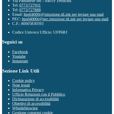
Via Pantanelle snc - 04019 Terracina
Tel:
0773/727931
Tel:
0773/727888
Email:
ltps04000r@istruzione.it
Link per inviare una mail
PEC:
ltps04000r@pec.istruzione.it
Link per inviare una mail
C.F.: 80005830593
Codice Univoco Ufficio: UFP6RJ
Seguici su
Facebook
Youtube
Instagram
Sezione Link Utili
Cookie policy
Note legali
Informativa Privacy
Ufficio Relazioni con il Pubblico
Dichiarazione di accessibilità
Obiettivi di accessibilità
Whistleblowing
Gestione consensi cookie