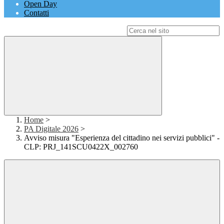
Open Day
Contatti
Campo di ricerca per le pagine del sito
Home
>
PA Digitale 2026
>
Avviso misura "Esperienza del cittadino nei servizi pubblici" -
CLP: PRJ_141SCU0422X_002760