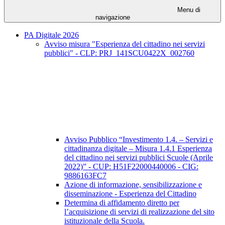
Menu di
navigazione
PA Digitale 2026
Avviso misura "Esperienza del cittadino nei servizi
pubblici" - CLP: PRJ_141SCU0422X_002760
Avviso Pubblico “Investimento 1.4. – Servizi e
cittadinanza digitale – Misura 1.4.1 Esperienza
del cittadino nei servizi pubblici Scuole (Aprile
2022)” - CUP: H51F22000440006 - CIG:
9886163FC7
Azione di informazione, sensibilizzazione e
disseminazione - Esperienza del Cittadino
Determina di affidamento diretto per
l’acquisizione di servizi di realizzazione del sito
istituzionale della Scuola.