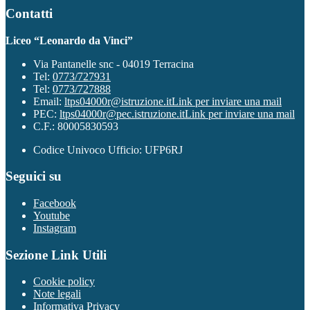
Contatti
Liceo “Leonardo da Vinci”
Via Pantanelle snc - 04019 Terracina
Tel:
0773/727931
Tel:
0773/727888
Email:
ltps04000r@istruzione.it
Link per inviare una mail
PEC:
ltps04000r@pec.istruzione.it
Link per inviare una mail
C.F.: 80005830593
Codice Univoco Ufficio: UFP6RJ
Seguici su
Facebook
Youtube
Instagram
Sezione Link Utili
Cookie policy
Note legali
Informativa Privacy